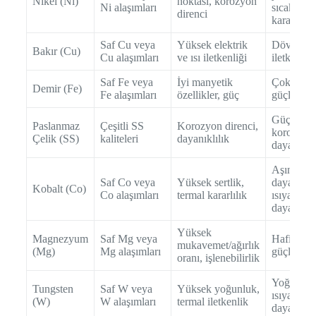
Nikel (Ni)
noktası, korozyon
Ni alaşımları
sıcaklık
direnci
kararlılığı
Saf Cu veya
Yüksek elektrik
Dövülebili
Bakır (Cu)
Cu alaşımları
ve ısı iletkenliği
iletken
Saf Fe veya
İyi manyetik
Çok yönl
Demir (Fe)
Fe alaşımları
özellikler, güç
güçlü
Güçlü,
Paslanmaz
Çeşitli SS
Korozyon direnci,
korozyon
Çelik (SS)
kaliteleri
dayanıklılık
dayanıklı
Aşınmay
Saf Co veya
Yüksek sertlik,
dayanıklı,
Kobalt (Co)
Co alaşımları
termal kararlılık
ısıya
dayanıklı
Yüksek
Magnezyum
Saf Mg veya
Hafif,
mukavemet/ağırlık
(Mg)
Mg alaşımları
güçlü
oranı, işlenebilirlik
Yoğun,
Tungsten
Saf W veya
Yüksek yoğunluk,
ısıya
(W)
W alaşımları
termal iletkenlik
dayanıklı