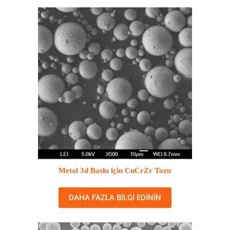
Metal 3d Baskı için CuCrZr Tozu
DAHA FAZLA BILGI EDININ