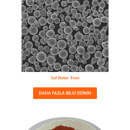
Saf Bakır Tozu
DAHA FAZLA BILGI EDININ