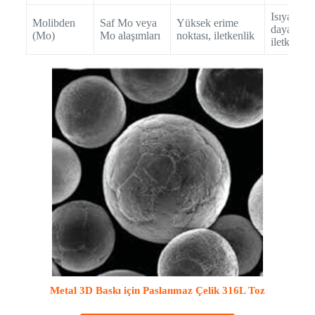
Isıya
Molibden
Saf Mo veya
Yüksek erime
dayanıklı,
(Mo)
Mo alaşımları
noktası, iletkenlik
iletken
Metal 3D Baskı için Paslanmaz Çelik 316L Toz