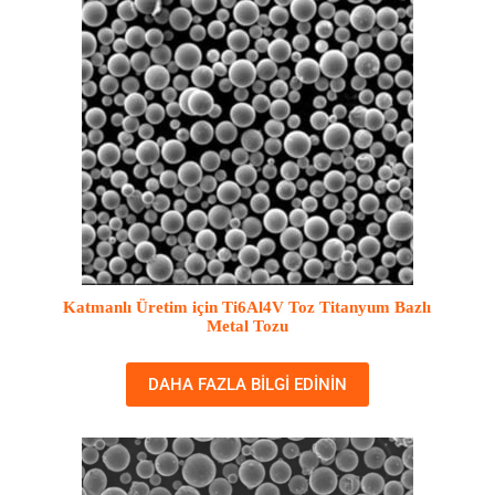
Katmanlı Üretim için Ti6Al4V Toz Titanyum Bazlı
Metal Tozu
DAHA FAZLA BILGI EDININ