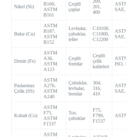
200,
B160,
Çeşitli
ASTM,
Nikel (Ni)
201,
ASTM
çaplar
SAE, AMS
400
B161
ASTM
Levhalar,
C10100,
B187,
ASTM,
Bakır (Cu)
çubuklar,
C11000,
ASTM
SAE, EN
teller
C12200
B152
ASTM
Çeşitli
A36,
Çeşitli
ASTM,
Demir (Fe)
çelik
ASTM
formlar
ISO, SAE
kaliteleri
A123
ASTM
Çubuklar,
304,
Paslanmaz
A276,
ASTM,
levhalar,
316,
Çelik (SS)
ASTM
SAE, ISO
borular
410
A240
ASTM
F75,
F75,
Toz,
Kobalt (Co)
F799,
ASTM, IS
ASTM
çubuklar
F1537
F1537
ASTM