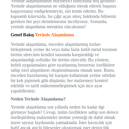
Yerinde alaşımlamanın büyüleyici dünyasına hoş geldiniz!
Yerinde alaşımlamanın ne olduğunu merak ederek başınızı
kaşıyorsanız endişelenmeyin, sizi temin ederim. Bu
kapsamlı kılavuzda, bu çığır açan süreç hakkında bilmeniz
gereken her şeyi derinlemesine inceliyoruz. Sonunda,
yerinde alaşımlama meraklısı olacaksınız!
Genel Bakış
Yerinde Alaşımlama
Yerinde alaşımlama, önceden alaşımlanmış tozları
birleştirmek yerine iki veya daha fazla farklı metal tozunun
üretim sürecinin kendisi sırasında karıştırıldığı ve
alaşımlandığı sofistike bir üretim sürecidir. Bu yöntem,
belirli uygulamalara göre uyarlanmış benzersiz özelliklere
sahip özel alaşımların oluşturulmasına olanak tanır. Bunu,
önceden hazırlanmış bir karışım kullanmak yerine sıfırdan
bir kek pişirmek gibi düşünün; her malzemeyi kontrol
edebilir ve tarifi mükemmelleştirmek için ince ayar
yapabilirsiniz.
Neden Yerinde Alaşımlama?
Yerinde alaşımlama son yıllarda neden bu kadar ilgi
görmeye başladı? Cevap, üstün özelliklere sahip son derece
özelleştirilmiş malzemeler üretme yeteneği de dahil olmak
üzere sayısız faydasında yatmaktadır. İster havacılık için
hafif ancak güçlü bileşenler oluşturmak ister denizcilik