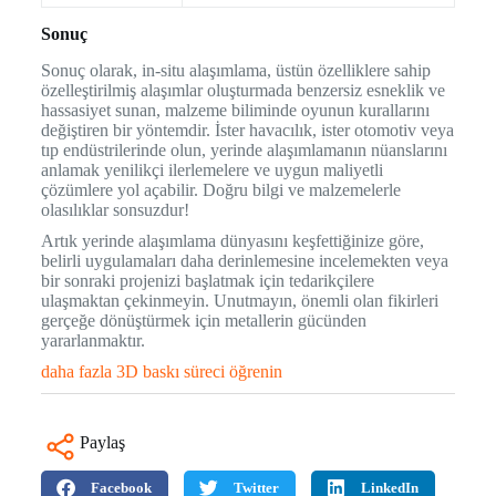
Sonuç
Sonuç olarak, in-situ alaşımlama, üstün özelliklere sahip
özelleştirilmiş alaşımlar oluşturmada benzersiz esneklik ve
hassasiyet sunan, malzeme biliminde oyunun kurallarını
değiştiren bir yöntemdir. İster havacılık, ister otomotiv veya
tıp endüstrilerinde olun, yerinde alaşımlamanın nüanslarını
anlamak yenilikçi ilerlemelere ve uygun maliyetli
çözümlere yol açabilir. Doğru bilgi ve malzemelerle
olasılıklar sonsuzdur!
Artık yerinde alaşımlama dünyasını keşfettiğinize göre,
belirli uygulamaları daha derinlemesine incelemekten veya
bir sonraki projenizi başlatmak için tedarikçilere
ulaşmaktan çekinmeyin. Unutmayın, önemli olan fikirleri
gerçeğe dönüştürmek için metallerin gücünden
yararlanmaktır.
daha fazla 3D baskı süreci öğrenin
Paylaş
Facebook
Twitter
LinkedIn