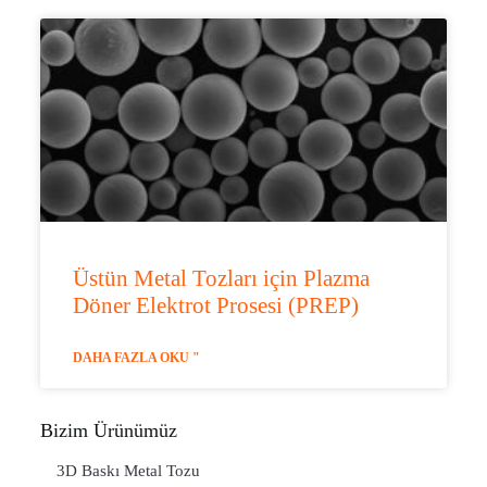
Üstün Metal Tozları için Plazma
Döner Elektrot Prosesi (PREP)
DAHA FAZLA OKU "
Bizim Ürünümüz
3D Baskı Metal Tozu