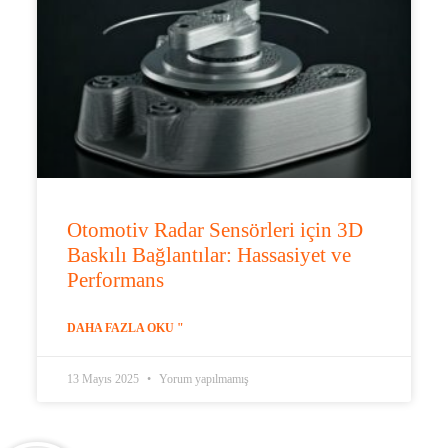
Otomotiv Radar Sensörleri için 3D
Baskılı Bağlantılar: Hassasiyet ve
Performans
DAHA FAZLA OKU "
13 Mayıs 2025
Yorum yapılmamış