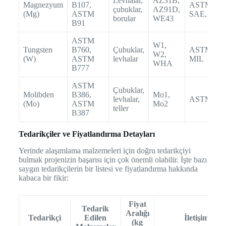
Levhalar,
AZ31B,
Magnezyum
B107,
ASTM,
çubuklar,
AZ91D,
(Mg)
ASTM
SAE, ISO
borular
WE43
B91
ASTM
W1,
Tungsten
B760,
Çubuklar,
ASTM,
W2,
(W)
ASTM
levhalar
MIL
WHA
B777
ASTM
Çubuklar,
Molibden
B386,
Mo1,
levhalar,
ASTM, IS
(Mo)
ASTM
Mo2
teller
B387
Tedarikçiler ve Fiyatlandırma Detayları
Yerinde alaşımlama malzemeleri için doğru tedarikçiyi
bulmak projenizin başarısı için çok önemli olabilir. İşte bazı
saygın tedarikçilerin bir listesi ve fiyatlandırma hakkında
kabaca bir fikir:
Fiyat
Tedarik
Aralığı
Tedarikçi
Edilen
İletişim Bilgi
(kg