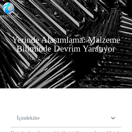
Yerinde Alaşımlama: Malzeme
Biliminde Devrim Yaratıyor
İçindekiler