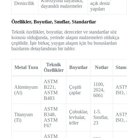
Korozyona dayanıklı,
Denizcilik
açık deniz
dayanıklı malzemeler
yapıları
Özellikler, Boyutlar, Sınıflar, Standartlar
Teknik özellikler, boyutlar, dereceler ve standartlar söz
konusu olduğunda, yerinde alaşım malzemeleri oldukça
çeşitlidir. İşte birkaç yaygın alaşım için bu hususlardan
bazılarını detaylandıran bir tablo:
Teknik
Metal Tozu
Boyutlar
Notlar
Standartla
Özellikler
ASTM
1100,
Alüminyum
B221,
Çeşitli
ASTM,
2024,
(Al)
ASTM
çaplar
ISO, SAE
6061
B483
ASTM
Çubuklar,
1-5.
Titanyum
B348,
ASTM,
levhalar,
Sınıflar,
(Ti)
ASTM
ISO, AMS
teller
23
F67
ASTM