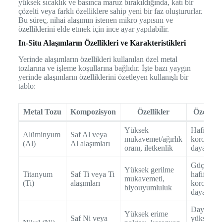
yüksek sıcaklık ve basınca maruz bırakıldığında, katı bir
çözelti veya farklı özelliklere sahip yeni bir faz oluştururlar.
Bu süreç, nihai alaşımın istenen mikro yapısını ve
özelliklerini elde etmek için ince ayar yapılabilir.
In-Situ Alaşımların Özellikleri ve Karakteristikleri
Yerinde alaşımların özellikleri kullanılan özel metal
tozlarına ve işleme koşullarına bağlıdır. İşte bazı yaygın
yerinde alaşımların özelliklerini özetleyen kullanışlı bir
tablo:
Metal Tozu
Kompozisyon
Özellikler
Özellikl
Yüksek
Hafif,
Alüminyum
Saf Al veya
mukavemet/ağırlık
korozyon
(Al)
Al alaşımları
oranı, iletkenlik
dayanıklı
Güçlü,
Yüksek gerilme
Titanyum
Saf Ti veya Ti
hafif,
mukavemeti,
(Ti)
alaşımları
korozyon
biyouyumluluk
dayanıklı
Dayanıklı
Yüksek erime
Saf Ni veya
yüksek