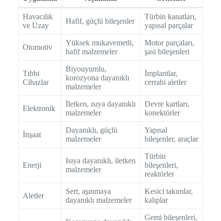
Havacılık
Türbin kanatları,
Hafif, güçlü bileşenler
ve Uzay
yapısal parçalar
Yüksek mukavemetli,
Motor parçaları,
Otomotiv
hafif malzemeler
şasi bileşenleri
Biyouyumlu,
Tıbbi
İmplantlar,
korozyona dayanıklı
Cihazlar
cerrahi aletler
malzemeler
İletken, ısıya dayanıklı
Devre kartları,
Elektronik
malzemeler
konektörler
Dayanıklı, güçlü
Yapısal
İnşaat
malzemeler
bileşenler, araçlar
Türbin
Isıya dayanıklı, iletken
Enerji
bileşenleri,
malzemeler
reaktörler
Sert, aşınmaya
Kesici takımlar,
Aletler
dayanıklı malzemeler
kalıplar
Gemi bileşenleri,