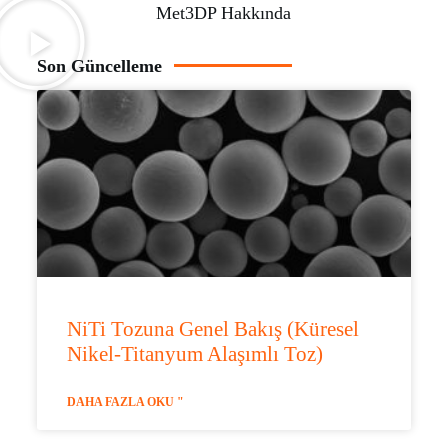
Met3DP Hakkında
Son Güncelleme
NiTi Tozuna Genel Bakış (Küresel
Nikel-Titanyum Alaşımlı Toz)
DAHA FAZLA OKU "