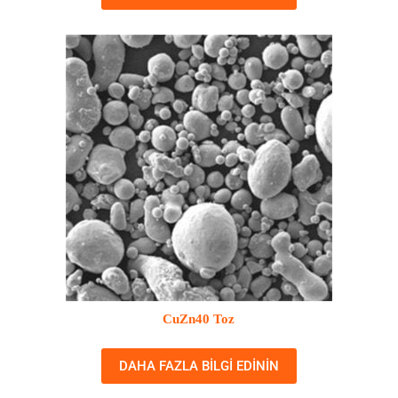
CuZn40 Toz
DAHA FAZLA BILGI EDININ