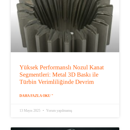
Yüksek Performanslı Nozul Kanat
Segmentleri: Metal 3D Baskı ile
Türbin Verimliliğinde Devrim
DAHA FAZLA OKU "
13 Mayıs 2025
Yorum yapılmamış