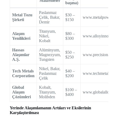
Malzemeler
başına)
Paslanmaz
Metal Tozu
$30 –
Çelik, Bakır,
www.metalpowderc
Şirketi
$150
Demir
Titanyum,
Alaşım
$80 –
Nikel,
www.alloyinnovatio
Yenilikleri
$300
Kobalt
Hassas
Alüminyum,
$50 –
Alaşımlar
Magnezyum,
www.precisionalloys
$250
A.Ş.
Tungsten
Nikel, Bakır,
Tech Metals
$40 –
Paslanmaz
www.techmetalscor
Corporation
$200
Çelik
Global
Kobalt,
$100 –
Alaşım
Titanyum,
www.globalalloysolu
$400
Çözümleri
Molibden
Yerinde Alaşımlamanın Artıları ve Eksilerinin
Karşılaştırılması