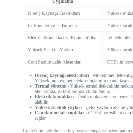
Uygulama
Direnç Kaynağı Elektrotları
Yüksek mukave
Isı Emiciler ve Isı Boruları
Yüksek sıcaklı
Elektrik Kontakları ve Konnektörler
İyi iletkenli
Yüksek Sıcaklık Yayları
Yüksek sıcak
Cam Sızdırmazlık Alaşımları
CTE'nin boros
Direnç kaynağı elektrotları
- Mükemmel iletkenliği,
Yüksek mukavemet, elektrot uçlarının mantarlaşmasın
Termal yönetim
- Yüksek termal iletkenliğin mekanik
alıcılarında, ısı borularında vb. kullanılır.
Elektrik kontakları
- Üstün mukavemet ve benzer il
alabilir.
Yüksek sıcaklık yayları
- Çelik yayların aksine yük
Camdan metale contalar
- CTE'si borosilikat cam 
sağlar.
CuCrZr'nin çökelme sertleşmesi yeteneği, ısıl işlem param