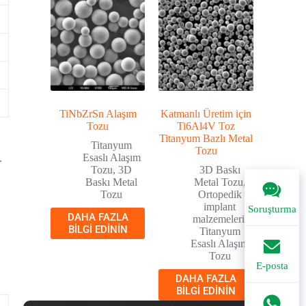
TiNbZrSn Alaşım
Katmanlı Üretim için
Tozu
Ti6Al4V Toz
Titanyum Bazlı Metal
Titanyum
Tozu
Esaslı Alaşım
.
Tozu
,
3D
3D Baskı
Baskı Metal
Metal Tozu
,
Tozu
Ortopedik
implant
Soruşturma
DAHA FAZLA
malzemeleri
,
BILGI EDININ
Titanyum
Esaslı Alaşım
Tozu
E-posta
DAHA FAZLA
BILGI EDININ