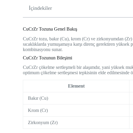
İçindekiler
CuCrZr Tozuna Genel Bakış
CuCrZr tozu, bakır (Cu), krom (Cr) ve zirkonyumdan (Zr) 
sıcaklıklarda yumuşamaya karşı direnç gerektiren yüksek pe
kombinasyonu sunar.
CuCrZr Tozunun Bileşimi
CuCrZr çökelme sertleşmeli bir alaşımdır, yani yüksek muka
optimum çökelme sertleşmesi tepkisinin elde edilmesinde önem
Element
Bakır (Cu)
Krom (Cr)
Zirkonyum (Zr)