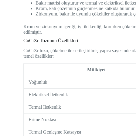
Bakır matrisi oluşturur ve termal ve elektriksel iletke
Krom, katı çözeltinin güçlenmesine katkıda bulunur v
Zirkonyum, bakır ile uyumlu çökeltiler oluşturarak ç
Krom ve zirkonyum içeriği, iyi iletkenliği korurken çökel
edilmiştir.
CuCrZr Tozunun Özellikleri
CuCrZr tozu, çökelme ile sertleştirilmiş yapısı sayesinde ol
temel özellikler:
Mülkiyet
Yoğunluk
Elektriksel İletkenlik
Termal İletkenlik
Erime Noktası
Termal Genleşme Katsayısı