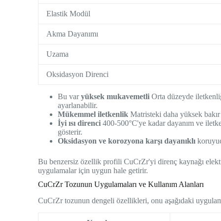
Elastik Modül
Akma Dayanımı
Uzama
Oksidasyon Direnci
Bu var
yüksek mukavemetli
Orta düzeyde iletkenli
ayarlanabilir.
Mükemmel iletkenlik
Matristeki daha yüksek bakır i
İyi ısı direnci
400-500°C'ye kadar dayanım ve iletken
gösterir.
Oksidasyon ve korozyona karşı dayanıklı
koruyuc
Bu benzersiz özellik profili CuCrZr'yi direnç kaynağı elektr
uygulamalar için uygun hale getirir.
CuCrZr Tozunun Uygulamaları ve Kullanım Alanları
CuCrZr tozunun dengeli özellikleri, onu aşağıdaki uygulama