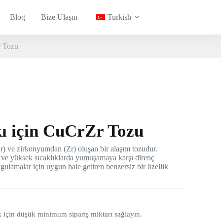
Blog
Bize Ulaşın
Turkish
r Tozu
ı için CuCrZr Tozu
r) ve zirkonyumdan (Zr) oluşan bir alaşım tozudur.
 ve yüksek sıcaklıklarda yumuşamaya karşı direnç
gulamalar için uygun hale getiren benzersiz bir özellik
ak için düşük minimum sipariş miktarı sağlayın.