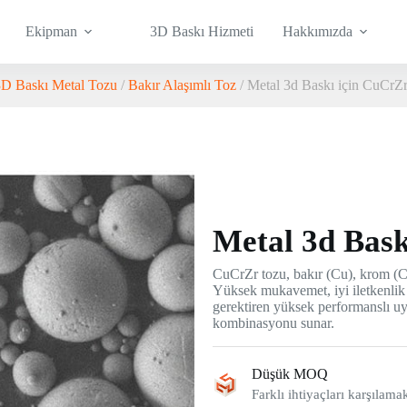
Ekipman
3D Baskı Hizmeti
Hakkımızda
3D Baskı Metal Tozu
/
Bakır Alaşımlı Toz
/ Metal 3d Baskı için CuCrZ
Metal 3d Bask
CuCrZr tozu, bakır (Cu), krom (C
Yüksek mukavemet, iyi iletkenlik
gerektiren yüksek performanslı uy
kombinasyonu sunar.
Düşük MOQ
Farklı ihtiyaçları karşılam