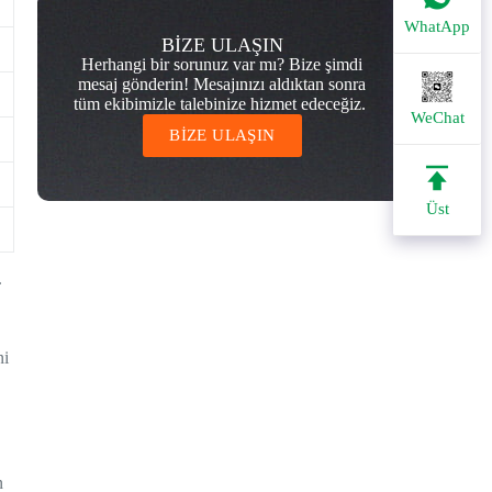
WhatApp
BİZE ULAŞIN
Herhangi bir sorunuz var mı? Bize şimdi
mesaj gönderin! Mesajınızı aldıktan sonra
tüm ekibimizle talebinize hizmet edeceğiz.
WeChat
BİZE ULAŞIN
Üst
.
ni
.
n