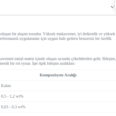
oluşan bir alaşım tozudur. Yüksek mukavemet, iyi iletkenlik ve yüksek
rformanslı uygulamalar için uygun hale getiren benzersiz bir özellik
vemeti metal matris içinde oluşan uyumlu çökeltilerden gelir. Bileşim,
li bir rol oynar. İşte tipik bileşim aralıkları:
Kompozisyon Aralığı
Kalan
0,5 - 1,2 wt%
0,03 - 0,3 wt%