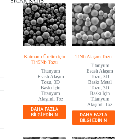
SICAK SATIŞ
e
Katmanlı Üretim için
TiNb Alaşım Tozu
Ti45Nb Tozu
Titanyum
Titanyum
Esaslı Alaşım
Esaslı Alaşım
Tozu
,
3D
Tozu
,
3D
Baskı Metal
Baskı İçin
Tozu
,
3D
Titanyum
Baskı İçin
Alaşımlı Toz
Titanyum
Alaşımlı Toz
DAHA FAZLA
BILGI EDININ
DAHA FAZLA
BILGI EDININ