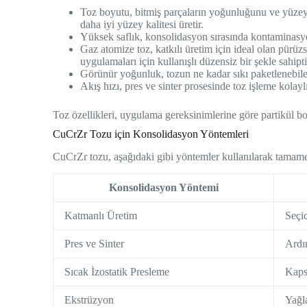
Toz boyutu, bitmiş parçaların yoğunluğunu ve yüzey 
daha iyi yüzey kalitesi üretir.
Yüksek saflık, konsolidasyon sırasında kontaminasyon s
Gaz atomize toz, katkılı üretim için ideal olan pürüzs
uygulamaları için kullanışlı düzensiz bir şekle sahipti
Görünür yoğunluk, tozun ne kadar sıkı paketlenebilec
Akış hızı, pres ve sinter prosesinde toz işleme kolay
Toz özellikleri, uygulama gereksinimlerine göre partikül boy
CuCrZr Tozu için Konsolidasyon Yöntemleri
CuCrZr tozu, aşağıdaki gibi yöntemler kullanılarak tamamen
Konsolidasyon Yöntemi
Katmanlı Üretim
Seçic
Pres ve Sinter
Ardın
Sıcak İzostatik Presleme
Kaps
Ekstrüzyon
Yağl