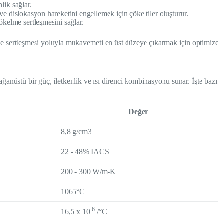
nlik sağlar.
e dislokasyon hareketini engellemek için çökeltiler oluşturur.
ökelme sertleşmesini sağlar.
me sertleşmesi yoluyla mukavemeti en üst düzeye çıkarmak için optimiz
ağanüstü bir güç, iletkenlik ve ısı direnci kombinasyonu sunar. İşte bazı
Değer
8,8 g/cm3
22 - 48% IACS
200 - 300 W/m-K
1065°C
-6
16,5 x 10
/°C