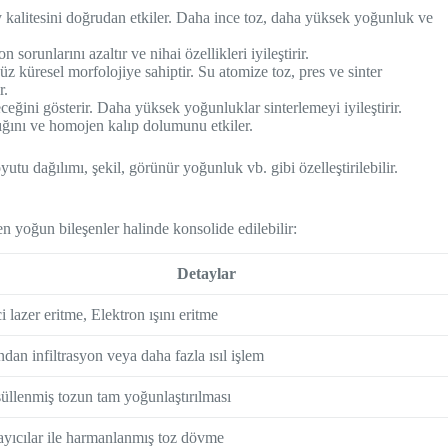
kalitesini doğrudan etkiler. Daha ince toz, daha yüksek yoğunluk ve
orunlarını azaltır ve nihai özellikleri iyileştirir.
üz küresel morfolojiye sahiptir. Su atomize toz, pres ve sinter
r.
eğini gösterir. Daha yüksek yoğunluklar sinterlemeyi iyileştirir.
lığını ve homojen kalıp dolumunu etkiler.
utu dağılımı, şekil, görünür yoğunluk vb. gibi özelleştirilebilir.
 yoğun bileşenler halinde konsolide edilebilir:
Detaylar
i lazer eritme, Elektron ışını eritme
dan infiltrasyon veya daha fazla ısıl işlem
üllenmiş tozun tam yoğunlaştırılması
ayıcılar ile harmanlanmış toz dövme