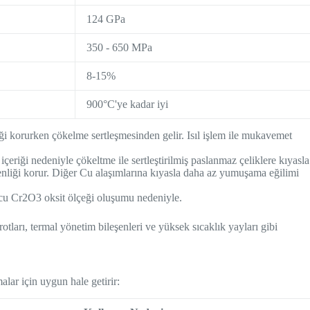
124 GPa
350 - 650 MPa
8-15%
900°C'ye kadar iyi
ği korurken çökelme sertleşmesinden gelir. Isıl işlem ile mukavemet
çeriği nedeniyle çökeltme ile sertleştirilmiş paslanmaz çeliklere kıyasla
liği korur. Diğer Cu alaşımlarına kıyasla daha az yumuşama eğilimi
u Cr2O3 oksit ölçeği oluşumu nedeniyle.
otları, termal yönetim bileşenleri ve yüksek sıcaklık yayları gibi
lar için uygun hale getirir: