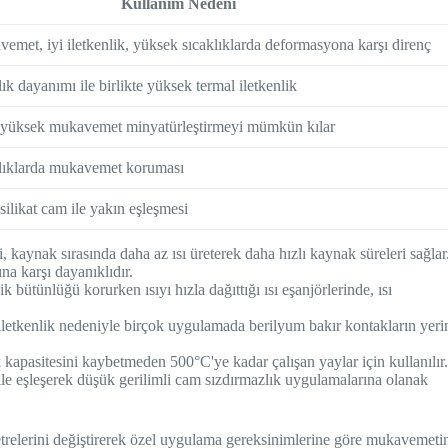
Kullanım Nedeni
met, iyi iletkenlik, yüksek sıcaklıklarda deformasyona karşı direnç
k dayanımı ile birlikte yüksek termal iletkenlik
k, yüksek mukavemet minyatürleştirmeyi mümkün kılar
lıklarda mukavemet koruması
ilikat cam ile yakın eşleşmesi
 kaynak sırasında daha az ısı üreterek daha hızlı kaynak süreleri sağlar
a karşı dayanıklıdır.
 bütünlüğü korurken ısıyı hızla dağıttığı ısı eşanjörlerinde, ısı
etkenlik nedeniyle birçok uygulamada berilyum bakır kontakların yeri
 kapasitesini kaybetmeden 500°C'ye kadar çalışan yaylar için kullanılır
ile eşleşerek düşük gerilimli cam sızdırmazlık uygulamalarına olanak
etrelerini değiştirerek özel uygulama gereksinimlerine göre mukavemeti