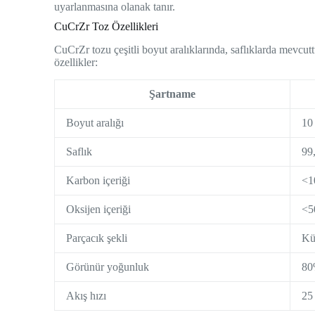
uyarlanmasına olanak tanır.
CuCrZr Toz Özellikleri
CuCrZr tozu çeşitli boyut aralıklarında, saflıklarda mevcuttu
özellikler:
Şartname
Boyut aralığı
10
Saflık
99
Karbon içeriği
<1
Oksijen içeriği
<5
Parçacık şekli
Kü
Görünür yoğunluk
80
Akış hızı
25