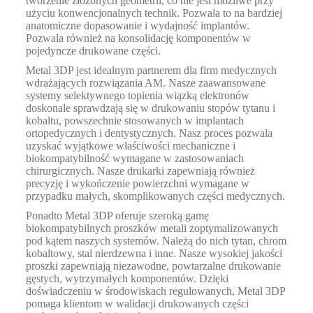
tworzenie złożonych geometrii, co nie jest możliwe przy
użyciu konwencjonalnych technik. Pozwala to na bardziej
anatomiczne dopasowanie i wydajność implantów.
Pozwala również na konsolidację komponentów w
pojedyncze drukowane części.
Metal 3DP jest idealnym partnerem dla firm medycznych
wdrażających rozwiązania AM. Nasze zaawansowane
systemy selektywnego topienia wiązką elektronów
doskonale sprawdzają się w drukowaniu stopów tytanu i
kobaltu, powszechnie stosowanych w implantach
ortopedycznych i dentystycznych. Nasz proces pozwala
uzyskać wyjątkowe właściwości mechaniczne i
biokompatybilność wymagane w zastosowaniach
chirurgicznych. Nasze drukarki zapewniają również
precyzję i wykończenie powierzchni wymagane w
przypadku małych, skomplikowanych części medycznych.
Ponadto Metal 3DP oferuje szeroką gamę
biokompatybilnych proszków metali zoptymalizowanych
pod kątem naszych systemów. Należą do nich tytan, chrom
kobaltowy, stal nierdzewna i inne. Nasze wysokiej jakości
proszki zapewniają niezawodne, powtarzalne drukowanie
gęstych, wytrzymałych komponentów. Dzięki
doświadczeniu w środowiskach regulowanych, Metal 3DP
pomaga klientom w walidacji drukowanych części