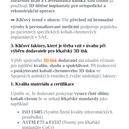
zdravotní úřad a Clevelandská klinika Abu Dhabi
již
používají
3D tištěné implantáty pro ortopedické a
rekonstrukční operace
.
➡️
Klíčový trend v oboru:
The
přechod od hromadné
výroby k personalizované medicíně
podporuje poptávku
po pacientech specifických kobalt-chromových
implantátech v SAE.
3. Klíčové faktory, které je třeba vzít v úvahu při
výběru dodavatele pro lékařský 3D tisk
Výběr správného
3D tisk
dodavatel
má zásadní význam
pro zajištění
kvalitu, shodu a spolehlivost
. Při hodnocení
a
poskytovatel kobalt-chromového 3D tisku
ve
Spojených arabských emirátech zvažte následující faktory:
1. Kvalita materiálu a certifikace
Ujistěte se, že dodavatel poskytuje
vysoce čisté slitiny
kobalt-chrom
že se setkají
lékařské standardy
jako
například:
ISO 13485
(Systém řízení kvality zdravotnických
prostředků)
ASTM F75 a F1537
(Normy pro lékařské
implantáty CoCr)