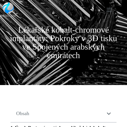
Lékařské kobalt-chromové
implantáty: Pokroky v 3D tisku
ve Spojených arabských
emirátech
Obsah