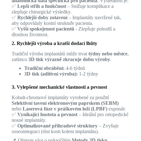
anatomická data specifická pro pacienta
. Výsledkem je:
✅
Lepší střih a funkčnost
– Snižuje komplikace a
zlepšuje chirurgické výsledky.
✅
Rychlejší doby zotavení
– Implantáty navržené tak,
aby odpovídaly kostní struktuře pacienta.
✅
Vyšší spokojenost pacientů
- Zlepšuje pohodlí a
dlouhou životnost.
2. Rychlejší výroba a kratší dodací lhůty
Tradiční výroba implantátů může trvat
týdny nebo měsíce
,
zatímco
3D tisk výrazně zkracuje dobu výroby
.
Tradiční obrábění:
4-6 týdnů
3D tisk (aditivní výroba):
1-2 týdny
3. Vylepšené mechanické vlastnosti a pevnost
Kobalt-chromové implantáty vyrobené za použití
Selektivní tavení elektronovým paprskem (SEBM)
nebo
Laserová fúze v práškovém loži (LPBF)
exponát:
✅
Vynikající hustota a pevnost
– Ideální pro ortopedické
nosné implantáty.
✅
Optimalizované příhradové struktury
– Zvyšuje
osseointegraci (růst kosti kolem implantátu).
📌 Objevte více o pokročilém
Metody 3D tisku