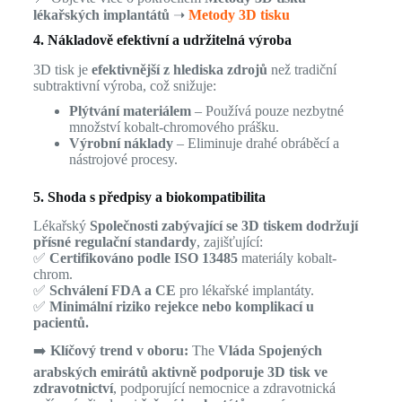
lékařských implantátů
➝
Metody 3D tisku
4. Nákladově efektivní a udržitelná výroba
3D tisk je
efektivnější z hlediska zdrojů
než tradiční
subtraktivní výroba, což snižuje:
Plýtvání materiálem
– Používá pouze nezbytné
množství kobalt-chromového prášku.
Výrobní náklady
– Eliminuje drahé obráběcí a
nástrojové procesy.
5. Shoda s předpisy a biokompatibilita
Lékařský
Společnosti zabývající se 3D tiskem dodržují
přísné regulační standardy
, zajišťující:
✅
Certifikováno podle ISO 13485
materiály kobalt-
chrom.
✅
Schválení FDA a CE
pro lékařské implantáty.
✅
Minimální riziko rejekce nebo komplikací u
pacientů.
➡️
Klíčový trend v oboru:
The
Vláda Spojených
arabských emirátů aktivně podporuje 3D tisk ve
zdravotnictví
, podporující nemocnice a zdravotnická