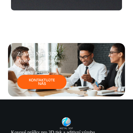
Získejte Metal3DP
Produktová brožura
Získejte nejnovější
produkty a ceník
KONTAKTUJTE
NÁS
Kovové prášky pro 3D tisk a aditivní výrobu