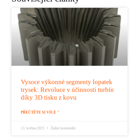
Vysoce výkonné segmenty lopatek
trysek: Revoluce v účinnosti turbín
díky 3D tisku z kovu
PŘEČTĚTE SI VÍCE "
13. května 2025
Žádné komentáře