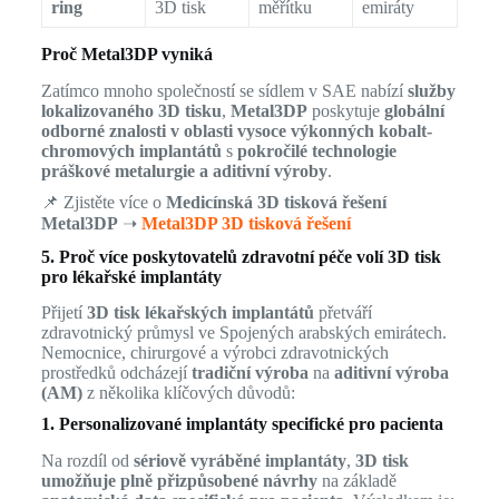
ring
3D tisk
měřítku
emiráty
Proč Metal3DP vyniká
Zatímco mnoho společností se sídlem v SAE nabízí
služby
lokalizovaného 3D tisku
,
Metal3DP
poskytuje
globální
odborné znalosti v oblasti vysoce výkonných kobalt-
chromových implantátů
s
pokročilé technologie
práškové metalurgie a aditivní výroby
.
📌 Zjistěte více o
Medicínská 3D tisková řešení
Metal3DP
➝
Metal3DP 3D tisková řešení
5. Proč více poskytovatelů zdravotní péče volí 3D tisk
pro lékařské implantáty
Přijetí
3D tisk lékařských implantátů
přetváří
zdravotnický průmysl ve Spojených arabských emirátech.
Nemocnice, chirurgové a výrobci zdravotnických
prostředků odcházejí
tradiční výroba
na
aditivní výroba
(AM)
z několika klíčových důvodů:
1. Personalizované implantáty specifické pro pacienta
Na rozdíl od
sériově vyráběné implantáty
,
3D tisk
umožňuje plně přizpůsobené návrhy
na základě