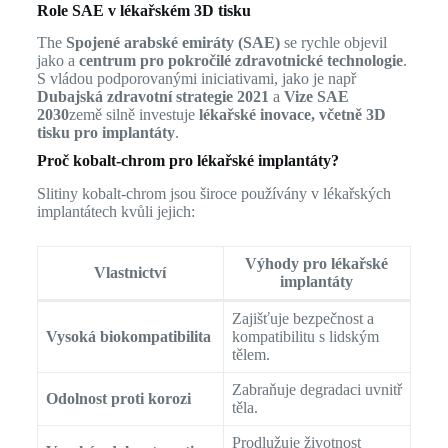
Role SAE v lékařském 3D tisku
The
Spojené arabské emiráty (SAE)
se rychle objevil
jako a
centrum pro pokročilé zdravotnické technologie
.
S vládou podporovanými iniciativami, jako je např
Dubajská zdravotní strategie 2021
a
Vize SAE
2030
země silně investuje
lékařské inovace, včetně 3D
tisku pro implantáty
.
Proč kobalt-chrom pro lékařské implantáty?
Slitiny kobalt-chrom jsou široce používány v lékařských
implantátech kvůli jejich:
Výhody pro lékařské
Vlastnictví
implantáty
Zajišťuje bezpečnost a
Vysoká biokompatibilita
kompatibilitu s lidským
tělem.
Zabraňuje degradaci uvnitř
Odolnost proti korozi
těla.
Prodlužuje životnost