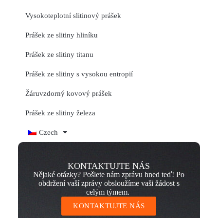
Vysokoteplotní slitinový prášek
Prášek ze slitiny hliníku
Prášek ze slitiny titanu
Prášek ze slitiny s vysokou entropií
Žáruvzdorný kovový prášek
Prášek ze slitiny železa
Czech
KONTAKTUJTE NÁS
Nějaké otázky? Pošlete nám zprávu hned teď! Po
obdržení vaší zprávy obsloužíme vaši žádost s
celým týmem.
KONTAKTUJTE NÁS