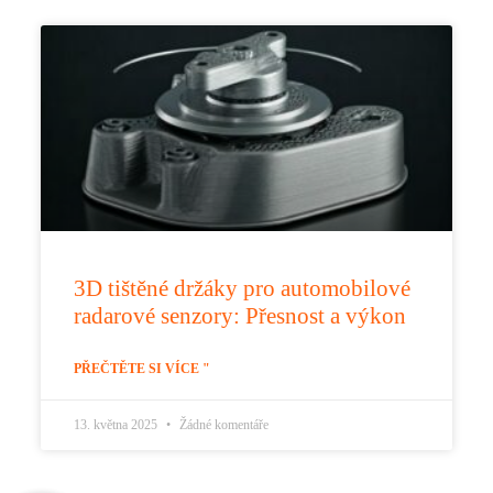
3D tištěné držáky pro automobilové
radarové senzory: Přesnost a výkon
PŘEČTĚTE SI VÍCE "
13. května 2025
Žádné komentáře