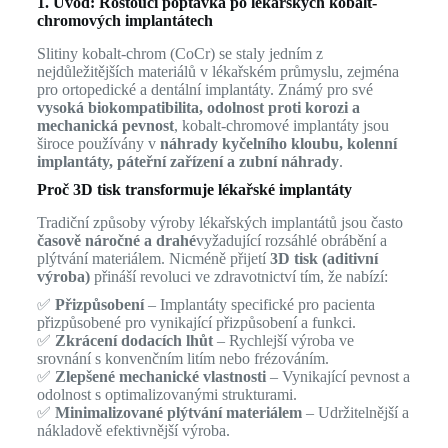
1. Úvod: Rostoucí poptávka po lékařských kobalt-
chromových implantátech
Slitiny kobalt-chrom (CoCr) se staly jedním z
nejdůležitějších materiálů v lékařském průmyslu, zejména
pro ortopedické a dentální implantáty. Známý pro své
vysoká biokompatibilita, odolnost proti korozi a
mechanická pevnost
, kobalt-chromové implantáty jsou
široce používány v
náhrady kyčelního kloubu, kolenní
implantáty, páteřní zařízení a zubní náhrady
.
Proč 3D tisk transformuje lékařské implantáty
Tradiční způsoby výroby lékařských implantátů jsou často
časově náročné a drahé
vyžadující rozsáhlé obrábění a
plýtvání materiálem. Nicméně přijetí
3D tisk (aditivní
výroba)
přináší revoluci ve zdravotnictví tím, že nabízí:
✅
Přizpůsobení
– Implantáty specifické pro pacienta
přizpůsobené pro vynikající přizpůsobení a funkci.
✅
Zkrácení dodacích lhůt
– Rychlejší výroba ve
srovnání s konvenčním litím nebo frézováním.
✅
Zlepšené mechanické vlastnosti
– Vynikající pevnost a
odolnost s optimalizovanými strukturami.
✅
Minimalizované plýtvání materiálem
– Udržitelnější a
nákladově efektivnější výroba.