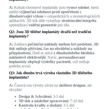
A:
Kobalt-chromové implantáty jsou
vysoce odolné
, která
nabízí
výjimečná odolnost proti opotřebení
a
dlouhotrvající výkon
v ortopedických a stomatologických
aplikacích. 3D tisk dále vylepšuje
strukturální integrita
optimalizací
vnitřní geometrie
pro sílu.
Q2: Jsou 3D tištěné implantáty dražší než tradiční
implantáty?
A:
Zatímco
počáteční náklady mohou být podobné
,
3D
tisk snižuje plýtvání, čas na obrábění a náklady na
přizpůsobení
, čímž se stává
z dlouhodobého hlediska
nákladově efektivnější
. Navíc,
personalizované
implantáty zlepšují výsledky pacientů
, což snižuje
potřebu revizí.
Q3: Jak dlouho trvá výroba vlastního 3D tištěného
implantátu?
A:
Časová osa výroby závisí na
složitost designu
, ale
obvykle:
Design & Schválení:
3-5 dní
3D tisk a následné zpracování:
7-10 dní
Kontrola kvality a dodání:
3-5 dní