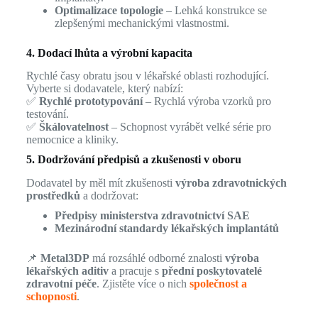
Optimalizace topologie
– Lehká konstrukce se
zlepšenými mechanickými vlastnostmi.
4. Dodací lhůta a výrobní kapacita
Rychlé časy obratu jsou v lékařské oblasti rozhodující.
Vyberte si dodavatele, který nabízí:
✅
Rychlé prototypování
– Rychlá výroba vzorků pro
testování.
✅
Škálovatelnost
– Schopnost vyrábět velké série pro
nemocnice a kliniky.
5. Dodržování předpisů a zkušenosti v oboru
Dodavatel by měl mít zkušenosti
výroba zdravotnických
prostředků
a dodržovat:
Předpisy ministerstva zdravotnictví SAE
Mezinárodní standardy lékařských implantátů
📌
Metal3DP
má rozsáhlé odborné znalosti
výroba
lékařských aditiv
a pracuje s
přední poskytovatelé
zdravotní péče
. Zjistěte více o nich
společnost a
schopnosti
.