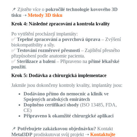
📌 Zjistěte více o
pokročilé technologie kovového 3D
tisku
➝
Metody 3D tisku
Krok 4: Následné zpracování a kontrola kvality
Po vytištění procházejí implantáty:
✅
Tepelné zpracování a povrchová úprava
– Zvýšení
biokompatibility a síly.
✅
Testování rozměrové přesnosti
– Zajištění přesného
přizpůsobení podle anatomie pacienta.
✅
Sterilizace a balení
– Připraveno na
přímé lékařské
použití
.
Krok 5: Dodávka a chirurgická implementace
Jakmile jsou dokončeny kontroly kvality, implantáty jsou:
Dodáváno přímo do nemocnic a klinik ve
Spojených arabských emirátech
Doplněno certifikací shody
(ISO 13485, FDA,
CE)
Připraveno k okamžité chirurgické aplikaci
📌
Potřebujete zakázkovou objednávku?
Kontakt
Metal3DP
prodiskutovat svůj projekt ➝
Kontaktujte