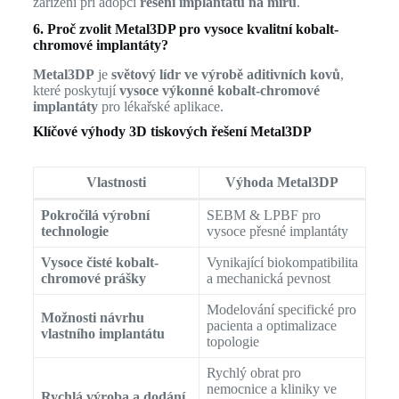
zařízení při adopci
řešení implantátů na míru
.
6. Proč zvolit Metal3DP pro vysoce kvalitní kobalt-
chromové implantáty?
Metal3DP
je
světový lídr ve výrobě aditivních kovů
,
které poskytují
vysoce výkonné kobalt-chromové
implantáty
pro lékařské aplikace.
Klíčové výhody 3D tiskových řešení Metal3DP
Vlastnosti
Výhoda Metal3DP
Pokročilá výrobní
SEBM & LPBF pro
technologie
vysoce přesné implantáty
Vysoce čisté kobalt-
Vynikající biokompatibilita
chromové prášky
a mechanická pevnost
Modelování specifické pro
Možnosti návrhu
pacienta a optimalizace
vlastního implantátu
topologie
Rychlý obrat pro
nemocnice a kliniky ve
Rychlá výroba a dodání