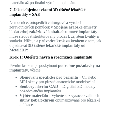
materiálu až po finální výrobu implantátu.
7. Jak si objednat vlastní 3D tištěné lékařské
implantáty v SAE
Nemocnice, ortopedičtí chirurgové a výrobci
zdravotnických pomůcek v
Spojené arabské emiráty
hledat zdroj
zakázkové kobalt-chromové implantáty
může sledovat strukturovaný proces k zajištění kvality a
souladu. Níže je a
průvodce krok za krokem
o tom, jak
objednávat
3D tištěné lékařské implantáty od
Metal3DP
:
Krok 1: Odešlete návrh a specifikace implantátu
Prvním krokem je poskytnout
podrobné požadavky na
implantáty
, včetně:
Skenování specifické pro pacienta
– CT nebo
MRI skeny pro přesné anatomické modelování.
Soubory návrhu CAD
– Digitální 3D modely
požadovaného implantátu.
Výběr materiálu
- Vyberte si z vysoce kvalitních
slitiny kobalt-chrom
optimalizované pro lékařské
aplikace.