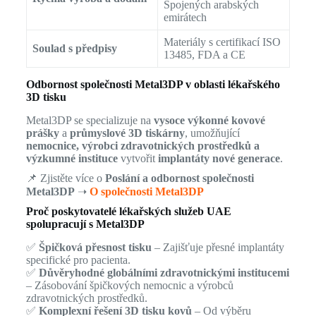
Spojených arabských
emirátech
Materiály s certifikací ISO
Soulad s předpisy
13485, FDA a CE
Odbornost společnosti Metal3DP v oblasti lékařského
3D tisku
Metal3DP se specializuje na
vysoce výkonné kovové
prášky
a
průmyslové 3D tiskárny
, umožňující
nemocnice, výrobci zdravotnických prostředků a
výzkumné instituce
vytvořit
implantáty nové generace
.
📌 Zjistěte více o
Poslání a odbornost společnosti
Metal3DP
➝
O společnosti Metal3DP
Proč poskytovatelé lékařských služeb UAE
spolupracují s Metal3DP
✅
Špičková přesnost tisku
– Zajišťuje přesné implantáty
specifické pro pacienta.
✅
Důvěryhodné globálními zdravotnickými institucemi
– Zásobování špičkových nemocnic a výrobců
zdravotnických prostředků.
✅
Komplexní řešení 3D tisku kovů
– Od výběru