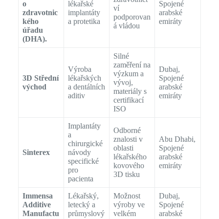
o
lékařské
Spojené
ví
zdravotnic
implantáty
arabské
podporovan
kého
a protetika
emiráty
á vládou
úřadu
(DHA).
Silné
zaměření na
Výroba
Dubaj,
výzkum a
3D Střední
lékařských
Spojené
vývoj,
východ
a dentálních
arabské
materiály s
aditiv
emiráty
certifikací
ISO
Implantáty
Odborné
a
znalosti v
Abu Dhabi,
chirurgické
oblasti
Spojené
Sinterex
návody
lékařského
arabské
specifické
kovového
emiráty
pro
3D tisku
pacienta
Immensa
Lékařský,
Možnost
Dubaj,
Additive
letecký a
výroby ve
Spojené
Manufactu
průmyslový
velkém
arabské