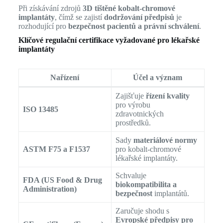
Při získávání zdrojů
3D tištěné kobalt-chromové
implantáty
, čímž se zajistí
dodržování předpisů
je
rozhodující pro
bezpečnost pacientů a právní schválení
.
Klíčové regulační certifikace vyžadované pro lékařské
implantáty
Nařízení
Účel a význam
Zajišťuje
řízení kvality
pro výrobu
ISO 13485
zdravotnických
prostředků.
Sady
materiálové normy
ASTM F75 a F1537
pro kobalt-chromové
lékařské implantáty.
Schvaluje
FDA (US Food & Drug
biokompatibilita a
Administration)
bezpečnost
implantátů.
Zaručuje shodu s
Evropské předpisy pro