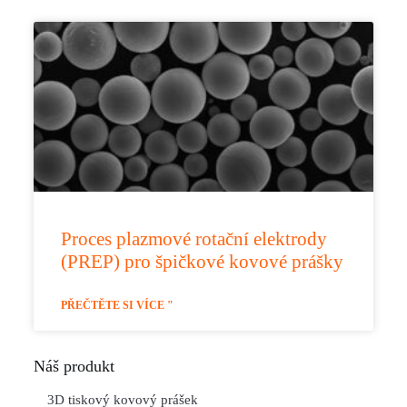
Proces plazmové rotační elektrody
(PREP) pro špičkové kovové prášky
PŘEČTĚTE SI VÍCE "
Náš produkt
3D tiskový kovový prášek