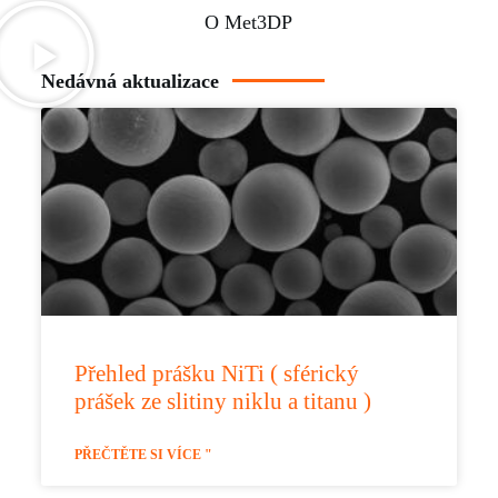
O Met3DP
Nedávná aktualizace
Přehled prášku NiTi ( sférický
prášek ze slitiny niklu a titanu )
PŘEČTĚTE SI VÍCE "