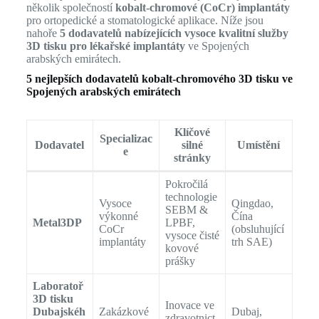
několik společností
kobalt-chromové (CoCr) implantáty
pro ortopedické a stomatologické aplikace. Níže jsou
nahoře
5 dodavatelů nabízejících vysoce kvalitní služby
3D tisku pro lékařské implantáty
ve Spojených
arabských emirátech.
5 nejlepších dodavatelů kobalt-chromového 3D tisku ve
Spojených arabských emirátech
Klíčové
Specializac
Dodavatel
silné
Umístění
e
stránky
Pokročilá
technologie
Vysoce
Qingdao,
SEBM &
výkonné
Čína
Metal3DP
LPBF,
CoCr
(obsluhující
vysoce čisté
implantáty
trh SAE)
kovové
prášky
Laboratoř
3D tisku
Inovace ve
Dubajskéh
Zakázkové
Dubaj,
zdravotnict