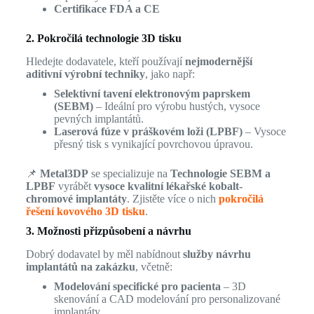
Certifikace FDA a CE
2. Pokročilá technologie 3D tisku
Hledejte dodavatele, kteří používají
nejmodernější
aditivní výrobní techniky
, jako např:
Selektivní tavení elektronovým paprskem
(SEBM)
– Ideální pro výrobu hustých, vysoce
pevných implantátů.
Laserová fúze v práškovém loži (LPBF)
– Vysoce
přesný tisk s vynikající povrchovou úpravou.
📌
Metal3DP
se specializuje na
Technologie SEBM a
LPBF
vyrábět
vysoce kvalitní lékařské kobalt-
chromové implantáty
. Zjistěte více o nich
pokročilá
řešení kovového 3D tisku
.
3. Možnosti přizpůsobení a návrhu
Dobrý dodavatel by měl nabídnout
služby návrhu
implantátů na zakázku
, včetně:
Modelování specifické pro pacienta
– 3D
skenování a CAD modelování pro personalizované
implantáty.