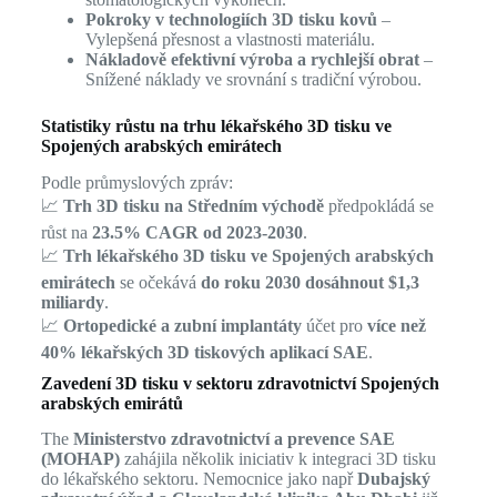
Pokroky v technologiích 3D tisku kovů
–
Vylepšená přesnost a vlastnosti materiálu.
Nákladově efektivní výroba a rychlejší obrat
–
Snížené náklady ve srovnání s tradiční výrobou.
Statistiky růstu na trhu lékařského 3D tisku ve
Spojených arabských emirátech
Podle průmyslových zpráv:
📈
Trh 3D tisku na Středním východě
předpokládá se
růst na
23.5% CAGR od 2023-2030
.
📈
Trh lékařského 3D tisku ve Spojených arabských
emirátech
se očekává
do roku 2030 dosáhnout $1,3
miliardy
.
📈
Ortopedické a zubní implantáty
účet pro
více než
40% lékařských 3D tiskových aplikací SAE
.
Zavedení 3D tisku v sektoru zdravotnictví Spojených
arabských emirátů
The
Ministerstvo zdravotnictví a prevence SAE
(MOHAP)
zahájila několik iniciativ k integraci 3D tisku
do lékařského sektoru. Nemocnice jako např
Dubajský