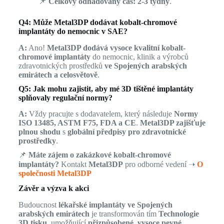
📌
Celkový odhadovaný čas:
2-3 týdny
.
Q4: Může Metal3DP dodávat kobalt-chromové
implantáty do nemocnic v SAE?
A:
Ano!
Metal3DP dodává vysoce kvalitní kobalt-
chromové implantáty
do nemocnic, klinik a výrobců
zdravotnických prostředků
ve Spojených arabských
emirátech a celosvětově
.
Q5: Jak mohu zajistit, aby mé 3D tištěné implantáty
splňovaly regulační normy?
A:
Vždy pracujte s dodavatelem, který následuje
Normy
ISO 13485, ASTM F75, FDA a CE
.
Metal3DP zajišťuje
plnou shodu
s
globální předpisy pro zdravotnické
prostředky
.
📌
Máte zájem o zakázkové kobalt-chromové
implantáty?
Kontakt
Metal3DP
pro odborné vedení ➝
O
společnosti Metal3DP
Závěr a výzva k akci
Budoucnost
lékařské implantáty ve Spojených
arabských emirátech
je transformován tím
Technologie
3D tisku
, umožňující
přizpůsobené, vysoce pevné