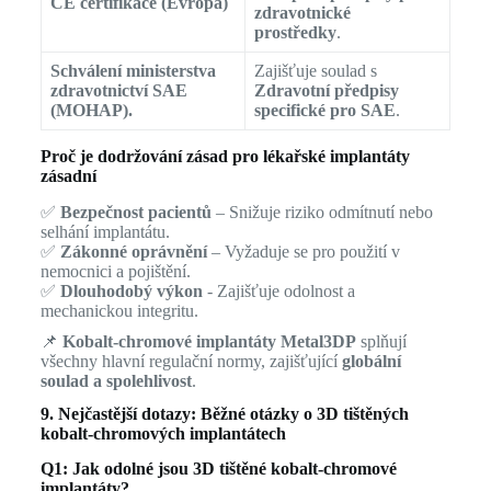
CE certifikace (Evropa)
zdravotnické
prostředky
.
Schválení ministerstva
Zajišťuje soulad s
zdravotnictví SAE
Zdravotní předpisy
(MOHAP).
specifické pro SAE
.
Proč je dodržování zásad pro lékařské implantáty
zásadní
✅
Bezpečnost pacientů
– Snižuje riziko odmítnutí nebo
selhání implantátu.
✅
Zákonné oprávnění
– Vyžaduje se pro použití v
nemocnici a pojištění.
✅
Dlouhodobý výkon
- Zajišťuje odolnost a
mechanickou integritu.
📌
Kobalt-chromové implantáty Metal3DP
splňují
všechny hlavní regulační normy, zajišťující
globální
soulad a spolehlivost
.
9. Nejčastější dotazy: Běžné otázky o 3D tištěných
kobalt-chromových implantátech
Q1: Jak odolné jsou 3D tištěné kobalt-chromové
implantáty?