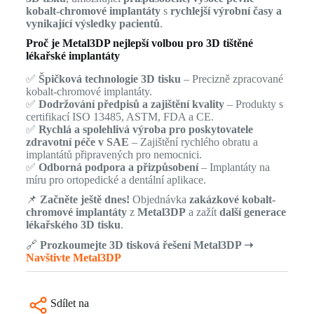
kobalt-chromové implantáty
s
rychlejší výrobní časy a
vynikající výsledky pacientů
.
Proč je Metal3DP nejlepší volbou pro 3D tištěné
lékařské implantáty
✅
Špičková technologie 3D tisku
– Precizně zpracované
kobalt-chromové implantáty.
✅
Dodržování předpisů a zajištění kvality
– Produkty s
certifikací ISO 13485, ASTM, FDA a CE.
✅
Rychlá a spolehlivá výroba pro poskytovatele
zdravotní péče v SAE
– Zajištění rychlého obratu a
implantátů připravených pro nemocnici.
✅
Odborná podpora a přizpůsobení
– Implantáty na
míru pro ortopedické a dentální aplikace.
📌
Začněte ještě dnes!
Objednávka
zakázkové kobalt-
chromové implantáty
z
Metal3DP
a zažít
další generace
lékařského 3D tisku
.
🔗
Prozkoumejte 3D tisková řešení Metal3DP ➝
Navštivte Metal3DP
Sdílet na