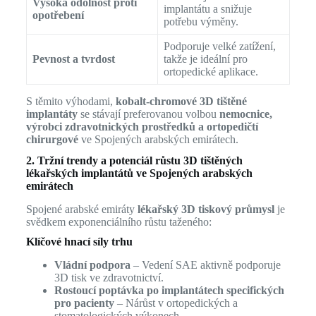
Vysoká odolnost proti
implantátu a snižuje
opotřebení
potřebu výměny.
Podporuje velké zatížení,
Pevnost a tvrdost
takže je ideální pro
ortopedické aplikace.
S těmito výhodami,
kobalt-chromové 3D tištěné
implantáty
se stávají preferovanou volbou
nemocnice,
výrobci zdravotnických prostředků a ortopedičtí
chirurgové
ve Spojených arabských emirátech.
2. Tržní trendy a potenciál růstu 3D tištěných
lékařských implantátů ve Spojených arabských
emirátech
Spojené arabské emiráty
lékařský 3D tiskový průmysl
je
svědkem exponenciálního růstu taženého:
Klíčové hnací síly trhu
Vládní podpora
– Vedení SAE aktivně podporuje
3D tisk ve zdravotnictví.
Rostoucí poptávka po implantátech specifických
pro pacienty
– Nárůst v ortopedických a
stomatologických výkonech.