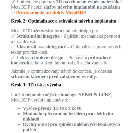
📌 Potřebujete pomoc s
3D návrh nebo výběr materiálu
?
Metal3DP nabízí
služby návrhu implantátů na zakázku
➝
Prozkoumejte produkty Metal3DP
Krok 2: Optimalizace a schválení návrhu implantátu
Metal3DP
inženýrský tým
hodnotí design pro:
✅
Strukturální integrita
- Zajištění mechanické pevnosti
a trvanlivosti.
✅
Vlastnosti osseointegrace
– Optimalizace povrchových
textur pro růst kostí.
✅
Lehký a funkční design
– Používání
příhradové
konstrukce
ke snížení hmotnosti při zachování síly.
Jakmile je optimalizovaný návrh dokončen, je odeslán
schválení klientem před zahájením výroby
.
Krok 3: 3D tisk a výroba
Použití
nejmodernější technologie SEBM & LPBF
,
Metal3DP vyrábí implantáty s:
Vysoce přesný 3D tisk z kovu
Minimální plýtvání materiálem pro efektivitu
nákladů
Rychlý obrat pro splnění naléhavých lékařských
potřeb