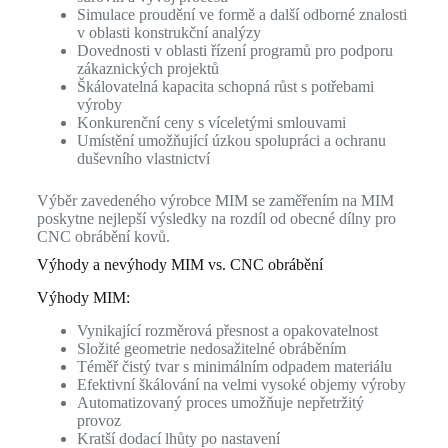
Simulace proudění ve formě a další odborné znalosti
v oblasti konstrukční analýzy
Dovednosti v oblasti řízení programů pro podporu
zákaznických projektů
Škálovatelná kapacita schopná růst s potřebami
výroby
Konkurenční ceny s víceletými smlouvami
Umístění umožňující úzkou spolupráci a ochranu
duševního vlastnictví
Výběr zavedeného výrobce MIM se zaměřením na MIM
poskytne nejlepší výsledky na rozdíl od obecné dílny pro
CNC obrábění kovů.
Výhody a nevýhody MIM vs. CNC obrábění
Výhody MIM:
Vynikající rozměrová přesnost a opakovatelnost
Složité geometrie nedosažitelné obráběním
Téměř čistý tvar s minimálním odpadem materiálu
Efektivní škálování na velmi vysoké objemy výroby
Automatizovaný proces umožňuje nepřetržitý
provoz
Kratší dodací lhůty po nastavení