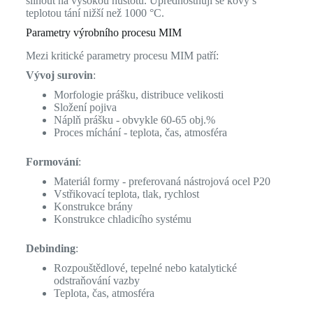
slinout na vysokou hustotu. Upřednostňují se kovy s
teplotou tání nižší než 1000 °C.
Parametry výrobního procesu MIM
Mezi kritické parametry procesu MIM patří:
Vývoj surovin
:
Morfologie prášku, distribuce velikosti
Složení pojiva
Náplň prášku - obvykle 60-65 obj.%
Proces míchání - teplota, čas, atmosféra
Formování
:
Materiál formy - preferovaná nástrojová ocel P20
Vstřikovací teplota, tlak, rychlost
Konstrukce brány
Konstrukce chladicího systému
Debinding
:
Rozpouštědlové, tepelné nebo katalytické
odstraňování vazby
Teplota, čas, atmosféra