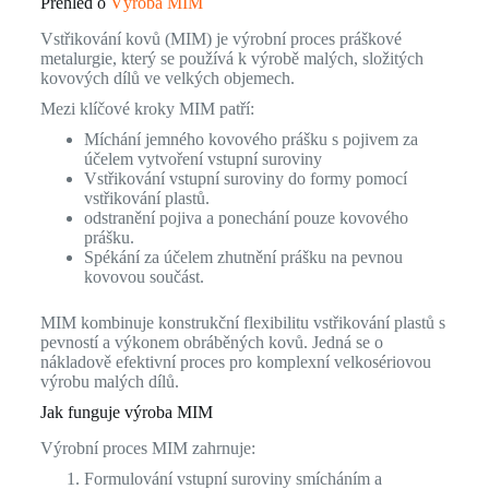
Přehled o
Výroba MIM
Vstřikování kovů (MIM) je výrobní proces práškové
metalurgie, který se používá k výrobě malých, složitých
kovových dílů ve velkých objemech.
Mezi klíčové kroky MIM patří:
Míchání jemného kovového prášku s pojivem za
účelem vytvoření vstupní suroviny
Vstřikování vstupní suroviny do formy pomocí
vstřikování plastů.
odstranění pojiva a ponechání pouze kovového
prášku.
Spékání za účelem zhutnění prášku na pevnou
kovovou součást.
MIM kombinuje konstrukční flexibilitu vstřikování plastů s
pevností a výkonem obráběných kovů. Jedná se o
nákladově efektivní proces pro komplexní velkosériovou
výrobu malých dílů.
Jak funguje výroba MIM
Výrobní proces MIM zahrnuje:
Formulování vstupní suroviny smícháním a