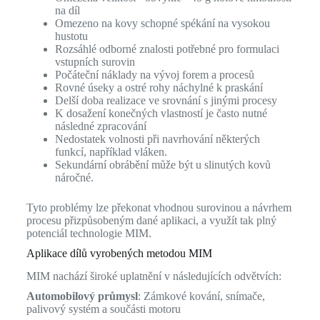
na díl
Omezeno na kovy schopné spékání na vysokou
hustotu
Rozsáhlé odborné znalosti potřebné pro formulaci
vstupních surovin
Počáteční náklady na vývoj forem a procesů
Rovné úseky a ostré rohy náchylné k praskání
Delší doba realizace ve srovnání s jinými procesy
K dosažení konečných vlastností je často nutné
následné zpracování
Nedostatek volnosti při navrhování některých
funkcí, například vláken.
Sekundární obrábění může být u slinutých kovů
náročné.
Tyto problémy lze překonat vhodnou surovinou a návrhem
procesu přizpůsobeným dané aplikaci, a využít tak plný
potenciál technologie MIM.
Aplikace dílů vyrobených metodou MIM
MIM nachází široké uplatnění v následujících odvětvích:
Automobilový průmysl
: Zámkové kování, snímače,
palivový systém a součásti motoru