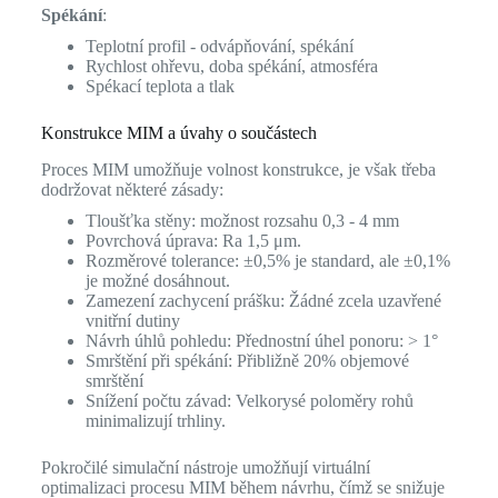
Spékání
:
Teplotní profil - odvápňování, spékání
Rychlost ohřevu, doba spékání, atmosféra
Spékací teplota a tlak
Konstrukce MIM a úvahy o součástech
Proces MIM umožňuje volnost konstrukce, je však třeba
dodržovat některé zásady:
Tloušťka stěny: možnost rozsahu 0,3 - 4 mm
Povrchová úprava: Ra 1,5 μm.
Rozměrové tolerance: ±0,5% je standard, ale ±0,1%
je možné dosáhnout.
Zamezení zachycení prášku: Žádné zcela uzavřené
vnitřní dutiny
Návrh úhlů pohledu: Přednostní úhel ponoru: > 1°
Smrštění při spékání: Přibližně 20% objemové
smrštění
Snížení počtu závad: Velkorysé poloměry rohů
minimalizují trhliny.
Pokročilé simulační nástroje umožňují virtuální
optimalizaci procesu MIM během návrhu, čímž se snižuje