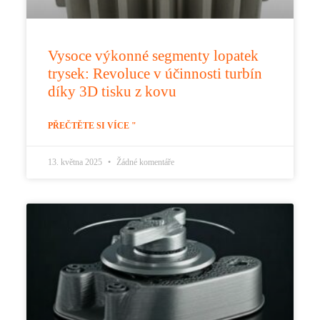
Vysoce výkonné segmenty lopatek
trysek: Revoluce v účinnosti turbín
díky 3D tisku z kovu
PŘEČTĚTE SI VÍCE "
13. května 2025
Žádné komentáře