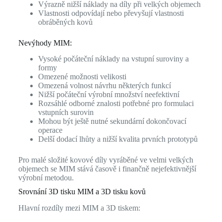
Výrazně nižší náklady na díly při velkých objemech
Vlastnosti odpovídají nebo převyšují vlastnosti
obráběných kovů
Nevýhody MIM:
Vysoké počáteční náklady na vstupní suroviny a
formy
Omezené možnosti velikosti
Omezená volnost návrhu některých funkcí
Nižší počáteční výrobní množství neefektivní
Rozsáhlé odborné znalosti potřebné pro formulaci
vstupních surovin
Mohou být ještě nutné sekundární dokončovací
operace
Delší dodací lhůty a nižší kvalita prvních prototypů
Pro malé složité kovové díly vyráběné ve velmi velkých
objemech se MIM stává časově i finančně nejefektivnější
výrobní metodou.
Srovnání 3D tisku MIM a 3D tisku kovů
Hlavní rozdíly mezi MIM a 3D tiskem: