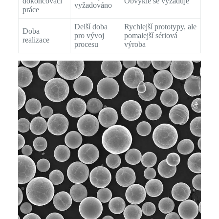
dokončovací
Obvykle se vyžaduje
vyžadováno
práce
Delší doba
Rychlejší prototypy, ale
Doba
pro vývoj
pomalejší sériová
realizace
procesu
výroba