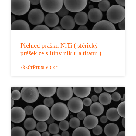
Přehled prášku NiTi ( sférický
prášek ze slitiny niklu a titanu )
PŘEČTĚTE SI VÍCE "