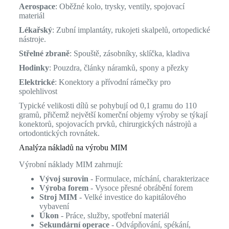
Aerospace
: Oběžné kolo, trysky, ventily, spojovací
materiál
Lékařský
: Zubní implantáty, rukojeti skalpelů, ortopedické
nástroje.
Střelné zbraně
: Spouště, zásobníky, sklíčka, kladiva
Hodinky
: Pouzdra, články náramků, spony a přezky
Elektrické
: Konektory a přívodní rámečky pro
spolehlivost
Typické velikosti dílů se pohybují od 0,1 gramu do 110
gramů, přičemž největší komerční objemy výroby se týkají
konektorů, spojovacích prvků, chirurgických nástrojů a
ortodontických rovnátek.
Analýza nákladů na výrobu MIM
Výrobní náklady MIM zahrnují:
Vývoj surovin
- Formulace, míchání, charakterizace
Výroba forem
- Vysoce přesné obrábění forem
Stroj MIM
- Velké investice do kapitálového
vybavení
Úkon
- Práce, služby, spotřební materiál
Sekundární operace
- Odvápňování, spékání,