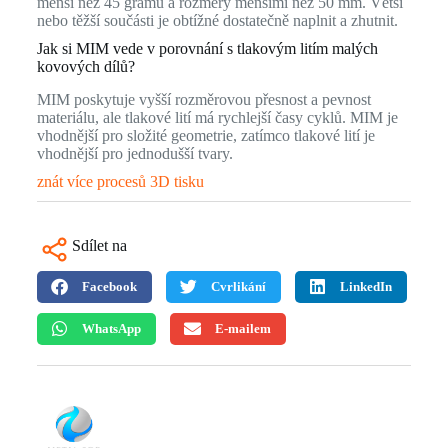
menší než 45 gramů a rozměry menšími než 50 mm. Větší
nebo těžší součásti je obtížné dostatečně naplnit a zhutnit.
Jak si MIM vede v porovnání s tlakovým litím malých
kovových dílů?
MIM poskytuje vyšší rozměrovou přesnost a pevnost
materiálu, ale tlakové lití má rychlejší časy cyklů. MIM je
vhodnější pro složité geometrie, zatímco tlakové lití je
vhodnější pro jednodušší tvary.
znát více procesů 3D tisku
Sdílet na
Facebook
Cvrlikání
LinkedIn
WhatsApp
E-mailem