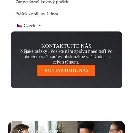
Žáruvzdorný kovový prášek
Prášek ze slitiny železa
Czech
KONTAKTUJTE NÁS
Nějaké otázky? Pošlete nám zprávu hned teď! Po
obdržení vaší zprávy obsloužíme vaši žádost s
celým týmem.
KONTAKTUJTE NÁS
Získejte Metal3DP