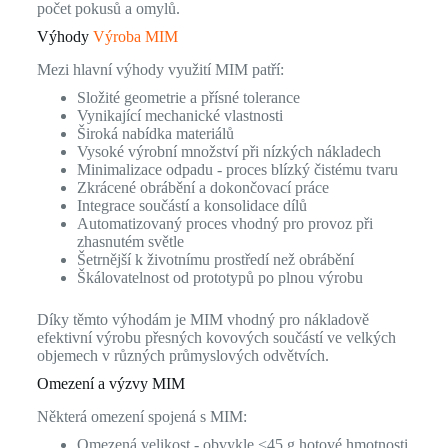
počet pokusů a omylů.
Výhody
Výroba MIM
Mezi hlavní výhody využití MIM patří:
Složité geometrie a přísné tolerance
Vynikající mechanické vlastnosti
Široká nabídka materiálů
Vysoké výrobní množství při nízkých nákladech
Minimalizace odpadu - proces blízký čistému tvaru
Zkrácené obrábění a dokončovací práce
Integrace součástí a konsolidace dílů
Automatizovaný proces vhodný pro provoz při
zhasnutém světle
Šetrnější k životnímu prostředí než obrábění
Škálovatelnost od prototypů po plnou výrobu
Díky těmto výhodám je MIM vhodný pro nákladově
efektivní výrobu přesných kovových součástí ve velkých
objemech v různých průmyslových odvětvích.
Omezení a výzvy MIM
Některá omezení spojená s MIM:
Omezená velikost - obvykle <45 g hotové hmotnosti