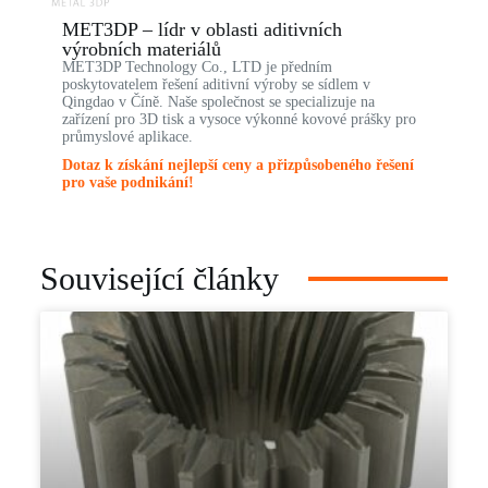
MET3DP – lídr v oblasti aditivních
výrobních materiálů
MET3DP Technology Co., LTD je předním
poskytovatelem řešení aditivní výroby se sídlem v
Qingdao v Číně. Naše společnost se specializuje na
zařízení pro 3D tisk a vysoce výkonné kovové prášky pro
průmyslové aplikace.
Dotaz k získání nejlepší ceny a přizpůsobeného řešení
pro vaše podnikání!
Související články