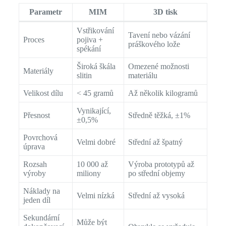
Parametr
MIM
3D tisk
Vstřikování
Tavení nebo vázání
Proces
pojiva +
práškového lože
spékání
Široká škála
Omezené možnosti
Materiály
slitin
materiálu
Velikost dílu
< 45 gramů
Až několik kilogramů
Vynikající,
Přesnost
Středně těžká, ±1%
±0,5%
Povrchová
Velmi dobré
Střední až špatný
úprava
Rozsah
10 000 až
Výroba prototypů až
výroby
miliony
po střední objemy
Náklady na
Velmi nízká
Střední až vysoká
jeden díl
Sekundární
Může být