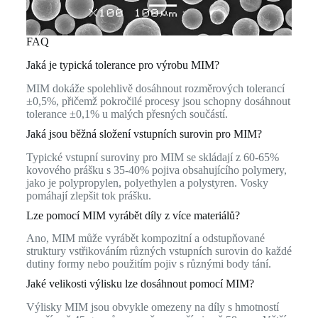
FAQ
Jaká je typická tolerance pro výrobu MIM?
MIM dokáže spolehlivě dosáhnout rozměrových tolerancí
±0,5%, přičemž pokročilé procesy jsou schopny dosáhnout
tolerance ±0,1% u malých přesných součástí.
Jaká jsou běžná složení vstupních surovin pro MIM?
Typické vstupní suroviny pro MIM se skládají z 60-65%
kovového prášku s 35-40% pojiva obsahujícího polymery,
jako je polypropylen, polyethylen a polystyren. Vosky
pomáhají zlepšit tok prášku.
Lze pomocí MIM vyrábět díly z více materiálů?
Ano, MIM může vyrábět kompozitní a odstupňované
struktury vstřikováním různých vstupních surovin do každé
dutiny formy nebo použitím pojiv s různými body tání.
Jaké velikosti výlisku lze dosáhnout pomocí MIM?
Výlisky MIM jsou obvykle omezeny na díly s hmotností