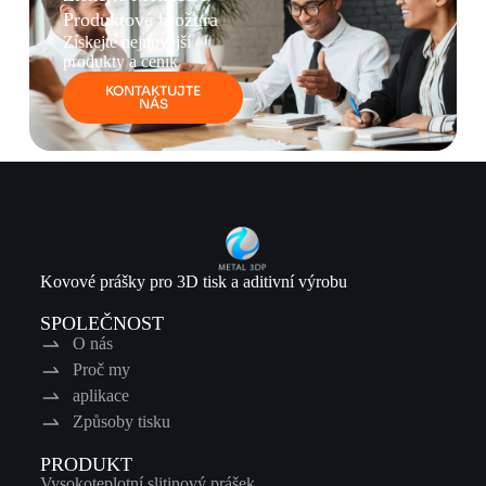
Produktová brožura
Získejte nejnovější
produkty a ceník
KONTAKTUJTE
NÁS
Kovové prášky pro 3D tisk a aditivní výrobu
SPOLEČNOST
O nás
Proč my
aplikace
Způsoby tisku
PRODUKT
Vysokoteplotní slitinový prášek