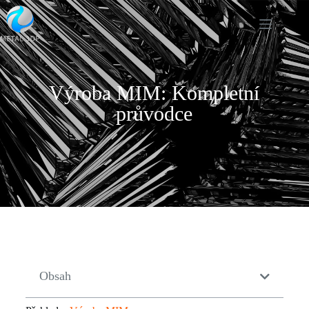
Výroba MIM: Kompletní
průvodce
Obsah