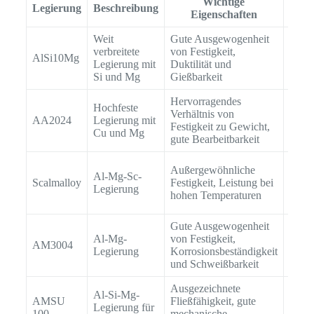
Wichtige
Legierung
Beschreibung
Eigenschaften
Weit
Gute Ausgewogenheit
Autom
verbreitete
von Festigkeit,
AlSi10Mg
Struk
Legierung mit
Duktilität und
Kühl
Si und Mg
Gießbarkeit
Hervorragendes
Luft-
Hochfeste
Verhältnis von
Raumf
AA2024
Legierung mit
Festigkeit zu Gewicht,
Komp
Cu und Mg
gute Bearbeitbarkeit
Raum
Luft-
Außergewöhnliche
Al-Mg-Sc-
Raum
Scalmalloy
Festigkeit, Leistung bei
Legierung
Komp
hohen Temperaturen
Motor
Gute Ausgewogenheit
Allg
Al-Mg-
von Festigkeit,
AM3004
Anwe
Legierung
Korrosionsbeständigkeit
vers
und Schweißbarkeit
Ausgezeichnete
Al-Si-Mg-
AMSU
Fließfähigkeit, gute
Autom
Legierung für
100
mechanische
Unter