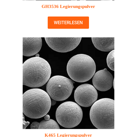
GH3536 Legierungspulver
WEITERLESEN
K465 Legierungspulver