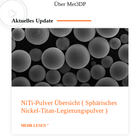
Über Met3DP
Aktuelles Update
NiTi-Pulver Übersicht ( Sphärisches
Nickel-Titan-Legierungspulver )
MEHR LESEN "