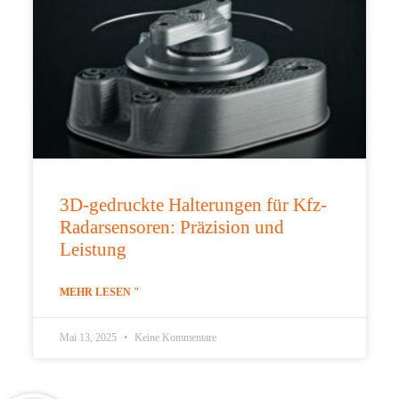
3D-gedruckte Halterungen für Kfz-
Radarsensoren: Präzision und
Leistung
MEHR LESEN "
Mai 13, 2025
Keine Kommentare