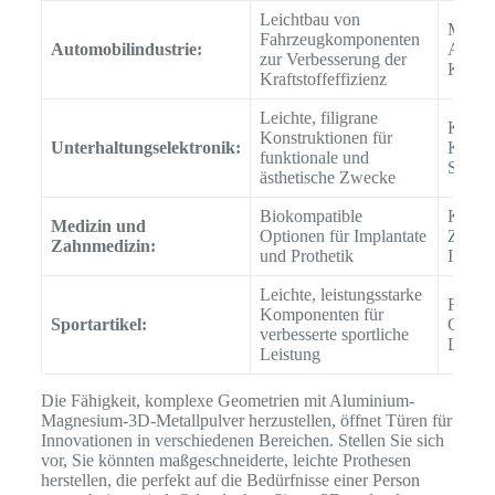
Leichtbau von
Motort
Fahrzeugkomponenten
Automobilindustrie:
Aufhä
zur Verbesserung der
Kaross
Kraftstoffeffizienz
Leichte, filigrane
Kühlkö
Konstruktionen für
Unterhaltungselektronik:
Kamer
funktionale und
Strukt
ästhetische Zwecke
Biokompatible
Knoche
Medizin und
Optionen für Implantate
Zahnbr
Zahnmedizin:
und Prothetik
Instru
Leichte, leistungsstarke
Fahrra
Komponenten für
Sportartikel:
Golfsc
verbesserte sportliche
Laufs
Leistung
Die Fähigkeit, komplexe Geometrien mit Aluminium-
Magnesium-3D-Metallpulver herzustellen, öffnet Türen für
Innovationen in verschiedenen Bereichen. Stellen Sie sich
vor, Sie könnten maßgeschneiderte, leichte Prothesen
herstellen, die perfekt auf die Bedürfnisse einer Person