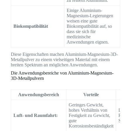
zu reinem Aluminium.
Einige Aluminium-
Magnesium-Legierungen
weisen eine gute
Biokompatibilität
Biokompatibilität auf, so
dass sie sich für
medizinische
Anwendungen eignen.
Diese Eigenschaften machen Aluminium-Magnesium-3D-
Metallpulver zu einem vielseitigen Material mit einem
breiten Spektrum an möglichen Anwendungen.
Die Anwendungsbereiche von Aluminium-Magnesium-
3D-Metallpulvern
Anwendungsbereich
Vorteile
Geringes Gewicht,
hohes Verhältnis von
Luftfa
Luft- und Raumfahrt:
Festigkeit zu Gewicht,
Rakete
gute
Satelli
Korrosionsbeständigkeit