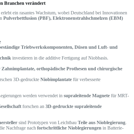
en Branchen verändert
erlebt ein rasantes Wachstum, wobei Deutschland bei Innovationen
in
Pulverbettfusion (PBF), Elektronenstrahlschmelzen (EBM)
e
beständige Triebwerkskomponenten, Düsen und Luft- und
chnik
investieren in die additive Fertigung auf Niobbasis.
r
Zahnimplantate, orthopädische Prothesen und chirurgische
forschen 3D-gedruckte
Niobimplantate
für verbesserte
Legierungen werden verwendet in
supraleitende Magnete
für MRT-
sellschaft
forschen an
3D-gedruckte supraleitende
rsteller
sind Prototypen von Leichtbau
Teile aus Nioblegierung
.
 die Nachfrage nach
fortschrittliche Nioblegierungen
in Batterie-