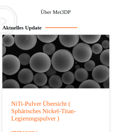
Über Met3DP
Aktuelles Update
NiTi-Pulver Übersicht (
Sphärisches Nickel-Titan-
Legierungspulver )