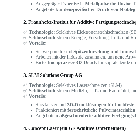
Ausgeprägte Expertise in
Metallpulverbettfusion
T
Angebote
kundenspezifischer Druck von Niobleg
2. Fraunhofer-Institut für Additive Fertigungstechnolo
✅
Technologie:
Selektives Elektronenstrahlschmelzen (S
✅
Schlüsselindustrien:
Energie, Forschung, Luft- und R
✅
Vorteile:
Schwerpunkte sind
Spitzenforschung und Innovat
Arbeitet mit der Industrie zusammen, um
neue Anwe
Bietet
hochpräziser 3D-Druck
für supraleitende 
3. SLM Solutions Group AG
✅
Technologie:
Selektives Laserschmelzen (SLM)
✅
Schlüsselindustrien:
Medizin, Luft- und Raumfahrt, ind
✅
Vorteile:
Spezialisiert auf
3D-Drucklösungen für hochfeste 
Funktioniert mit
fortschrittliche Pulvermaterialie
Angebote
maßgeschneiderte additive Fertigungsd
4. Concept Laser (ein GE Additive-Unternehmen)