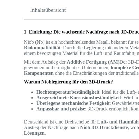
Inhaltsübersicht
1. Einleitung: Die wachsende Nachfrage nach 3D-Druc
Niob (Nb) ist ein hochschmelzendes Metall, bekannt für s
Biokompatibilität
. Durch die Legierung mit anderen Meta
einem bevorzugten Material für die Luft- und Raumfahrt,
Mit dem Aufstieg der
Additive Fertigung (AM)
Der 3D-Dr
gewonnen und ermöglicht es Unternehmen,
komplexe Geo
Komponenten
ohne die Einschränkungen der traditionelle
Warum Nioblegierung für den 3D-Druck?
Hochtemperaturbeständigkeit
: Ideal für die Luf
Ausgezeichnete Korrosionsbeständigkeit
: Wird i
Überlegene mechanische Festigkeit
: Gewährleiste
Anpassbar und präzise
: 3D-Druck ermöglicht kom
Deutschland ist eine Drehscheibe für
Luft- und Raumfahrt
Anstieg der Nachfrage nach
Niob-3D-Druckdienste
, wo
Lösungen
.