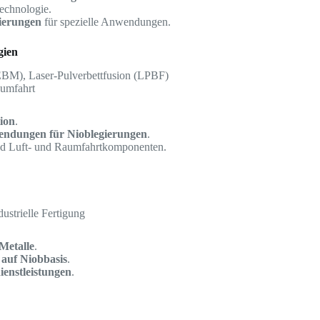
echnologie.
ierungen
für spezielle Anwendungen.
gien
EBM), Laser-Pulverbettfusion (LPBF)
aumfahrt
ion
.
ndungen für Nioblegierungen
.
und Luft- und Raumfahrtkomponenten.
ustrielle Fertigung
Metalle
.
n auf Niobbasis
.
ienstleistungen
.