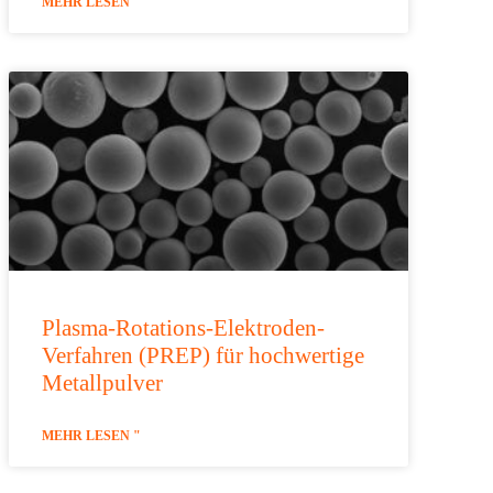
MEHR LESEN "
Plasma-Rotations-Elektroden-
Verfahren (PREP) für hochwertige
Metallpulver
MEHR LESEN "