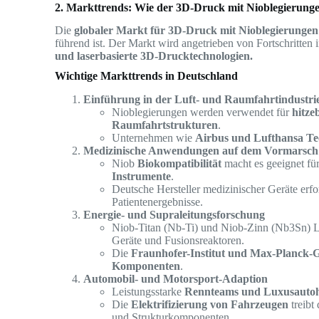
2. Markttrends: Wie der 3D-Druck mit Nioblegierung
Die
globaler Markt für 3D-Druck mit Nioblegierungen
führend ist. Der Markt wird angetrieben von Fortschritten 
und laserbasierte 3D-Drucktechnologien.
Wichtige Markttrends in Deutschland
Einführung in der Luft- und Raumfahrtindustri
Nioblegierungen werden verwendet für
hitze
Raumfahrtstrukturen
.
Unternehmen wie
Airbus und Lufthansa Te
Medizinische Anwendungen auf dem Vormarsch
Niob
Biokompatibilität
macht es geeignet fü
Instrumente
.
Deutsche Hersteller medizinischer Geräte er
Patientenergebnisse.
Energie- und Supraleitungsforschung
Niob-Titan (Nb-Ti) und Niob-Zinn (Nb3Sn) 
Geräte und Fusionsreaktoren.
Die
Fraunhofer-Institut und Max-Planck-Ge
Komponenten
.
Automobil- und Motorsport-Adaption
Leistungsstarke
Rennteams und Luxusautohe
Die
Elektrifizierung von Fahrzeugen
treibt
und Strukturkomponenten.