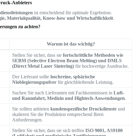
Druck-Anbieters
ienstleistungen
ist entscheidend für optimale Ergebnisse.
ie, Materialqualität, Know-how und Wirtschaftlichkeit
.
ierungen zu achten?
Warum ist das wichtig?
Stellen Sie sicher, dass sie
fortschrittliche Methoden wie
SEBM (Selective Electron Beam Melting) und DMLS
(Direct Metal Laser Sintering)
für hochwertige Ausdrucke.
Der Lieferant sollte
hochreine, sphärische
Nioblegierungspulver
für gleichbleibende Leistung.
Suchen Sie nach Lieferanten mit Fachkenntnissen in
Luft-
und Raumfahrt, Medizin und Hightech-Anwendungen
.
Sie sollten anbieten
kundenspezifische Druckdienste
und
skalieren Sie die Produktion entsprechend Ihren
Anforderungen.
Stellen Sie sicher, dass sie sich treffen
ISO 9001, AS9100
(Luftfahrt) und medizinische Zertifizierungen
.