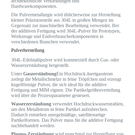
architektonische Verkleidungen und
Hardwarekomponenten.
Die Pulvermetallurgie wird üblicherweise zur Herstellung
kleiner Präzisionsteile aus 304L in großen Mengen im
Gegensatz zur maschinellen Bearbeitung verwendet. Bei
der additiven Fertigung wird 304L-Pulver für Prototypen,
Werkzeuge und Endverbraucherkomponenten in
verschiedenen Branchen verwendet.
Pulverherstellung
304L-Edelstahlpulver wird kommerziell durch Gas- oder
Wasserzerstäubung hergestellt.
Unter
Gaszerstäubung
Ein Hochdruck-Inertgasstrom
zerlegt die Metallschmelze in feine Tröpfchen und erzeugt
kugelförmige Pulver, die sich ideal für die additive
Fertigung und MIM eignen. Die Partikelgrößenverteilung
wird über die Prozessparameter gesteuert.
Wasserzerstäubung
verwendet Hochdruckwasserstrahlen,
um den Metallstrom in feine Partikel aufzubrechen.
Dadurch entstehen unregelmäßige, satellitenartige
Partikelformen. Das Pulver muss für die additive Fertigung
nachbehandelt werden.
Plasma-Zerstäubung
wird manchmal zur Herstellung von