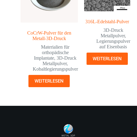
316L-Edelstahl-Pulver
3D-Druck
CoCrW-Pulver für den
Metallpulver
,
Metall-3D-Druck
Legierungspulver
auf Eisenbasis
Materialien für
orthopädische
Implantate
,
3D-Druck
WEITERLESEN
Metallpulver
,
Kobaltlegierungspulver
WEITERLESEN