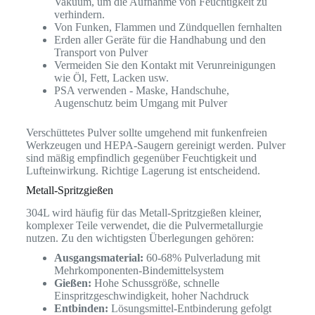
Vakuum, um die Aufnahme von Feuchtigkeit zu
verhindern.
Von Funken, Flammen und Zündquellen fernhalten
Erden aller Geräte für die Handhabung und den
Transport von Pulver
Vermeiden Sie den Kontakt mit Verunreinigungen
wie Öl, Fett, Lacken usw.
PSA verwenden - Maske, Handschuhe,
Augenschutz beim Umgang mit Pulver
Verschüttetes Pulver sollte umgehend mit funkenfreien
Werkzeugen und HEPA-Saugern gereinigt werden. Pulver
sind mäßig empfindlich gegenüber Feuchtigkeit und
Lufteinwirkung. Richtige Lagerung ist entscheidend.
Metall-Spritzgießen
304L wird häufig für das Metall-Spritzgießen kleiner,
komplexer Teile verwendet, die die Pulvermetallurgie
nutzen. Zu den wichtigsten Überlegungen gehören:
Ausgangsmaterial:
60-68% Pulverladung mit
Mehrkomponenten-Bindemittelsystem
Gießen:
Hohe Schussgröße, schnelle
Einspritzgeschwindigkeit, hoher Nachdruck
Entbinden:
Lösungsmittel-Entbinderung gefolgt