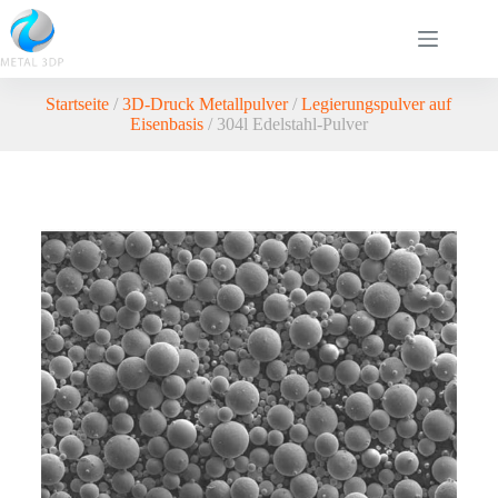
Startseite
/
3D-Druck Metallpulver
/
Legierungspulver auf
Eisenbasis
/ 304l Edelstahl-Pulver