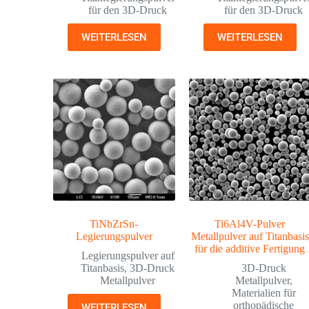
für den 3D-Druck
für den 3D-Druck
WEITERLESEN
WEITERLESEN
TiNbZrSn-
Ti6Al4V-Pulver
Legierungspulver
Metallpulver auf Titanbasis
für die additive Fertigung
Legierungspulver auf
Titanbasis
,
3D-Druck
3D-Druck
Metallpulver
Metallpulver
,
Materialien für
orthopädische
WEITERLESEN