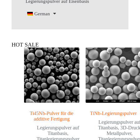
Legierungspulver auf Eisenbasis
German
HOT SALE
Ti45Nb-Pulver für die
TiNb-Legierungspulver
additive Fertigung
Legierungspulver au
Legierungspulver auf
Titanbasis
,
3D-Druc
Titanbasis
,
Metallpulver
,
Titanlegierungspulver
Titanlegierungspulve