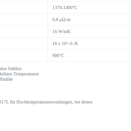
1370-1400°C
0,8 μΩ-m
16 W/mK
16 x 10^-6 /K
900°C
nden Stählen
erhöhten Temperaturen
fstähle
h 317L für Hochtemperaturanwendungen, bei denen