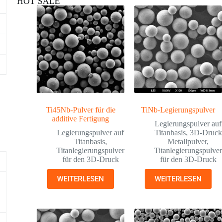
HOT SALE
Ti45Nb-Pulver für die
TiNb-Legierungspulver
additive Fertigung
Legierungspulver auf
Legierungspulver auf
Titanbasis
,
3D-Druck
Titanbasis
,
Metallpulver
,
Titanlegierungspulver
Titanlegierungspulve
für den 3D-Druck
für den 3D-Druck
WEITERLESEN
WEITERLESEN