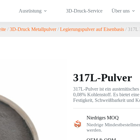
Ausrüstung
3D-Druck-Service
Über uns
eite
/
3D-Druck Metallpulver
/
Legierungspulver auf Eisenbasis
/ 317L 
317L-Pulver
317L-Pulver ist ein austenitisc
0,08% Kohlenstoff. Es bietet ein
Festigkeit, Schweißbarkeit und K
Niedriges MOQ
Niedrige Mindestbestellme
werden.