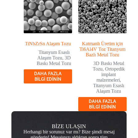
TiNbZrSn Alaşım Tozu
Katmanlı Üretim için
Ti6Al4V Toz Titanyum
Titanyum Esaslı
Bazlı Metal Tozu
Alaşım Tozu
,
3D
Baskı Metal Tozu
3D Baskı Metal
Tozu
,
Ortopedik
DAHA FAZLA
implant
BILGI EDININ
malzemeleri
,
Titanyum Esaslı
Alaşım Tozu
DAHA FAZLA
BILGI EDININ
BİZE ULAŞIN
Herhangi bir sorunuz var mı? Bize şimdi mesaj
gönderin! Mesajınızı aldıktan sonra tüm