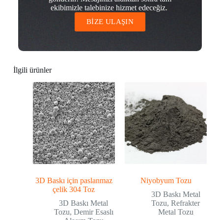
ekibimizle talebinize hizmet edeceğiz.
BİZE ULAŞIN
İlgili ürünler
3D Baskı için paslanmaz
Niyobyum Tozu
çelik 304 Toz
3D Baskı Metal
3D Baskı Metal
Tozu
,
Refrakter
Tozu
,
Demir Esaslı
Metal Tozu