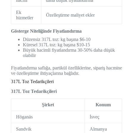
hacmi
daha düşük fiyatlandırma
Ek
Özelleştirme maliyet ekler
hizmetler
Gösterge Niteliğinde Fiyatlandırma
Düzensiz 317L toz: kg başına $6-10
Küresel 317L toz: kg başına $10-15
Büyük hacimli fiyatlandırma 30-50% daha düşük
olabilir
Fiyatlandırma saflığa, partikül özelliklerine, sipariş hacmine
ve özelleştirme ihtiyaçlarına bağlıdır.
317L Toz Tedarikçileri
317L Toz Tedarikçileri
Şirket
Konum
Höganäs
İsveç
Sandvik
Almanya