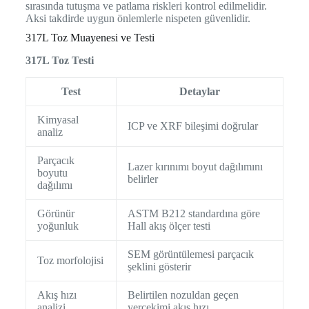
sırasında tutuşma ve patlama riskleri kontrol edilmelidir.
Aksi takdirde uygun önlemlerle nispeten güvenlidir.
317L Toz Muayenesi ve Testi
317L Toz Testi
Test
Detaylar
Kimyasal
ICP ve XRF bileşimi doğrular
analiz
Parçacık
Lazer kırınımı boyut dağılımını
boyutu
belirler
dağılımı
Görünür
ASTM B212 standardına göre
yoğunluk
Hall akış ölçer testi
SEM görüntülemesi parçacık
Toz morfolojisi
şeklini gösterir
Akış hızı
Belirtilen nozuldan geçen
analizi
yerçekimi akış hızı