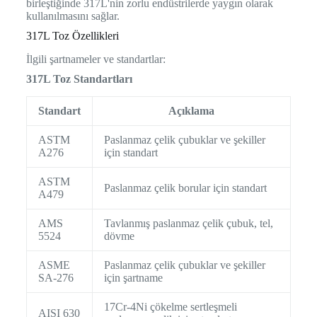
birleştiğinde 317L'nin zorlu endüstrilerde yaygın olarak
kullanılmasını sağlar.
317L Toz Özellikleri
İlgili şartnameler ve standartlar:
317L Toz Standartları
Standart
Açıklama
ASTM
Paslanmaz çelik çubuklar ve şekiller
A276
için standart
ASTM
Paslanmaz çelik borular için standart
A479
AMS
Tavlanmış paslanmaz çelik çubuk, tel,
5524
dövme
ASME
Paslanmaz çelik çubuklar ve şekiller
SA-276
için şartname
17Cr-4Ni çökelme sertleşmeli
AISI 630