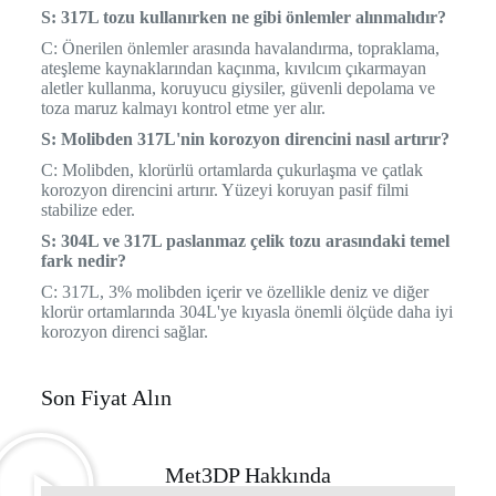
S: 317L tozu kullanırken ne gibi önlemler alınmalıdır?
C: Önerilen önlemler arasında havalandırma, topraklama,
ateşleme kaynaklarından kaçınma, kıvılcım çıkarmayan
aletler kullanma, koruyucu giysiler, güvenli depolama ve
toza maruz kalmayı kontrol etme yer alır.
S: Molibden 317L'nin korozyon direncini nasıl artırır?
C: Molibden, klorürlü ortamlarda çukurlaşma ve çatlak
korozyon direncini artırır. Yüzeyi koruyan pasif filmi
stabilize eder.
S: 304L ve 317L paslanmaz çelik tozu arasındaki temel
fark nedir?
C: 317L, 3% molibden içerir ve özellikle deniz ve diğer
klorür ortamlarında 304L'ye kıyasla önemli ölçüde daha iyi
korozyon direnci sağlar.
Son Fiyat Alın
Met3DP Hakkında