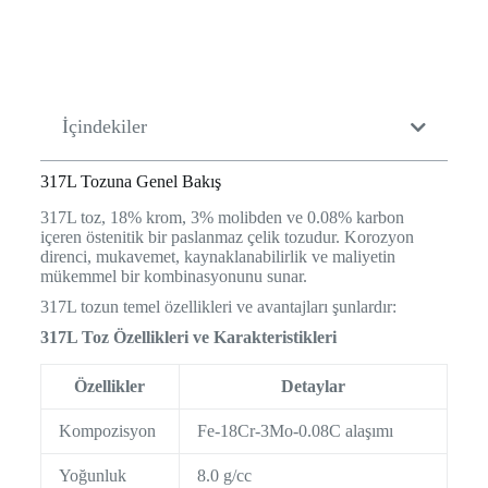
İçindekiler
317L Tozuna Genel Bakış
317L toz, 18% krom, 3% molibden ve 0.08% karbon
içeren östenitik bir paslanmaz çelik tozudur. Korozyon
direnci, mukavemet, kaynaklanabilirlik ve maliyetin
mükemmel bir kombinasyonunu sunar.
317L tozun temel özellikleri ve avantajları şunlardır:
317L Toz Özellikleri ve Karakteristikleri
Özellikler
Detaylar
Kompozisyon
Fe-18Cr-3Mo-0.08C alaşımı
Yoğunluk
8.0 g/cc