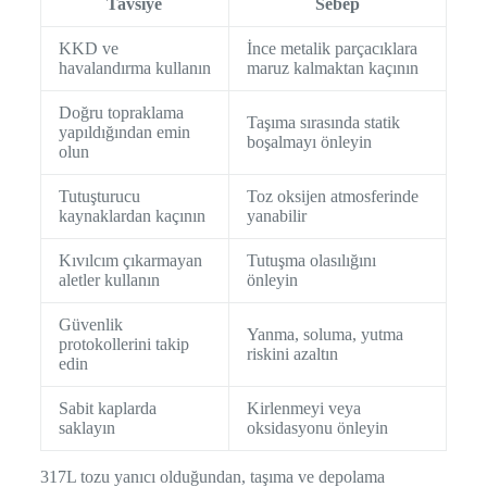
Tavsiye
Sebep
KKD ve
İnce metalik parçacıklara
havalandırma kullanın
maruz kalmaktan kaçının
Doğru topraklama
Taşıma sırasında statik
yapıldığından emin
boşalmayı önleyin
olun
Tutuşturucu
Toz oksijen atmosferinde
kaynaklardan kaçının
yanabilir
Kıvılcım çıkarmayan
Tutuşma olasılığını
aletler kullanın
önleyin
Güvenlik
Yanma, soluma, yutma
protokollerini takip
riskini azaltın
edin
Sabit kaplarda
Kirlenmeyi veya
saklayın
oksidasyonu önleyin
317L tozu yanıcı olduğundan, taşıma ve depolama