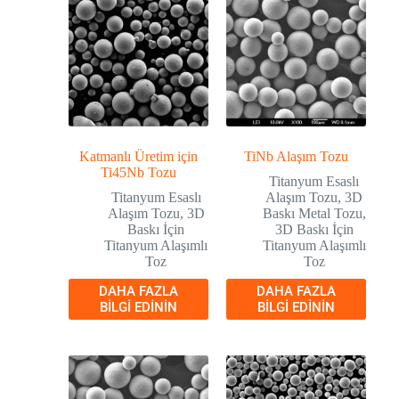
Katmanlı Üretim için
TiNb Alaşım Tozu
Ti45Nb Tozu
Titanyum Esaslı
Titanyum Esaslı
Alaşım Tozu
,
3D
Alaşım Tozu
,
3D
Baskı Metal Tozu
,
Baskı İçin
3D Baskı İçin
Titanyum Alaşımlı
Titanyum Alaşımlı
Toz
Toz
DAHA FAZLA
DAHA FAZLA
BILGI EDININ
BILGI EDININ