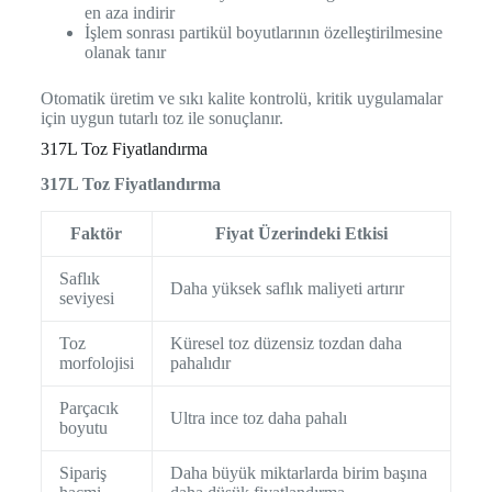
en aza indirir
İşlem sonrası partikül boyutlarının özelleştirilmesine
olanak tanır
Otomatik üretim ve sıkı kalite kontrolü, kritik uygulamalar
için uygun tutarlı toz ile sonuçlanır.
317L Toz Fiyatlandırma
317L Toz Fiyatlandırma
Faktör
Fiyat Üzerindeki Etkisi
Saflık
Daha yüksek saflık maliyeti artırır
seviyesi
Toz
Küresel toz düzensiz tozdan daha
morfolojisi
pahalıdır
Parçacık
Ultra ince toz daha pahalı
boyutu
Sipariş
Daha büyük miktarlarda birim başına