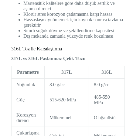
Martensitik kalitelere göre daha düşük sertlik ve
aşınma direnci
Klorür stres korozyon çatlamasına karşı hassas
Hassaslaşmayı önlemek için kaynak sonrası tavlama
gerektirir
Sınırlı soğuk dövme ve şekillendirme kapasitesi
Dış mekanda zamanla yüzeyde renk bozulması
316L Toz ile Karşılaştırma
317L vs 316L Paslanmaz Çelik Tozu
Parametre
317L
316L
Yoğunluk
8.0 g/cc
8.0 g/cc
485-550
Güç
515-620 MPa
MPa
Korozyon
Mükemmel
Olağanüstü
direnci
Çukurlaşma
Çok iyi
Mükemmel