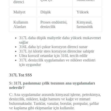
direnci
Maliyet
Düşük
Yüksek
Kullanım
Proses endüstrisi,
Kimyasal,
Alanları
denizcilik
farmasötik
317L daha düşük maliyetle daha yüksek mukavemet
sağlar
316L daha iyi çukur korozyon direnci sunar
317L iyi klorür stres korozyon direncine sahiptir
Ultra korozif ortamlar için 316L tercih edilir
317L denizcilik uygulamaları ve nükleer endüstri
için uygundur
317L Toz SSS
S: 317L paslanmaz çelik tozunun ana uygulamaları
nelerdir?
C: Ana uygulamalar arasında kimyasal işleme, petrokimya,
denizcilik, nükleer, kağıt hamuru ve kağıt ve mimari
bulunmaktadır. Tanklar, vanalar, borular, pompalar, şaftlar
ve kaplama gibi ekipmanlar için kullanılır.