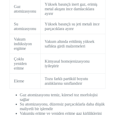
Yüksek basınçlı inert gaz, erimiş
Gaz
metal akışını ince damlacıklara
atomizasyonu
ayırır
Su
Yüksek basınçlı su jeti metali ince
atomizasyonu
parçacıklara ayırır
Vakum
Vakum altında eritilmiş yüksek
indüksiyon
saflıkta girdi malzemeleri
ergitme
Çoklu
Kimyasal homojenizasyonu
yeniden
iyileştirir
eritme
Tozu farklı partikül boyutu
Eleme
aralıklarına sınıflandırır
Gaz atomizasyonu temiz, küresel toz morfolojisi
sağlar
Su atomizasyonu, düzensiz parçacıklarla daha düşük
maliyetli bir işlemdir
Vakumlu eritme ve yeniden eritme gaz kirliliklerini