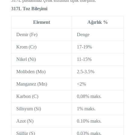
317L paslanmaz çelik tozunun tipik bileşimi:
317L Toz Bileşimi
Element
Ağırlık %
Demir (Fe)
Denge
Krom (Cr)
17-19%
Nikel (Ni)
11-15%
Molibden (Mo)
2.5-3.5%
Manganez (Mn)
<2%
Karbon (C)
0,08% maks.
Silisyum (Si)
1% maks.
Azot (N)
0.10% maks.
Sülfür (S)
0,03% maks.