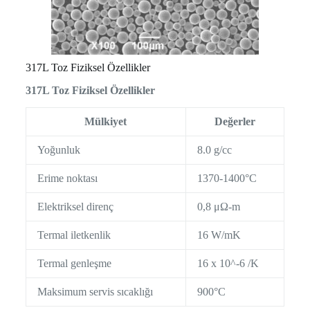
317L Toz Fiziksel Özellikler
317L Toz Fiziksel Özellikler
Mülkiyet
Değerler
Yoğunluk
8.0 g/cc
Erime noktası
1370-1400°C
Elektriksel direnç
0,8 μΩ-m
Termal iletkenlik
16 W/mK
Termal genleşme
16 x 10^-6 /K
Maksimum servis sıcaklığı
900°C