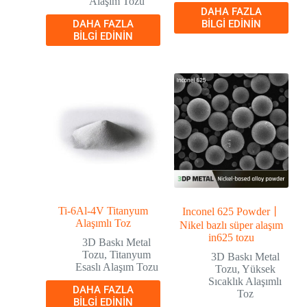
Alaşım Tozu
DAHA FAZLA
DAHA FAZLA
BILGI EDININ
BILGI EDININ
Ti-6Al-4V Titanyum
Inconel 625 Powder丨
Alaşımlı Toz
Nikel bazlı süper alaşım
in625 tozu
3D Baskı Metal
Tozu
,
Titanyum
3D Baskı Metal
Esaslı Alaşım Tozu
Tozu
,
Yüksek
Sıcaklık Alaşımlı
DAHA FAZLA
Toz
BILGI EDININ