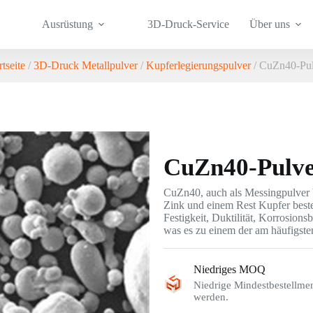
Ausrüstung
3D-Druck-Service
Über uns
rtseite
/
3D-Druck Metallpulver
/
Kupferlegierungspulver
/ CuZn40-Pul
CuZn40-Pulv
CuZn40, auch als Messingpulver b
Zink und einem Rest Kupfer beste
Festigkeit, Duktilität, Korrosions
was es zu einem der am häufigst
Niedriges MOQ
Niedrige Mindestbestellme
werden.