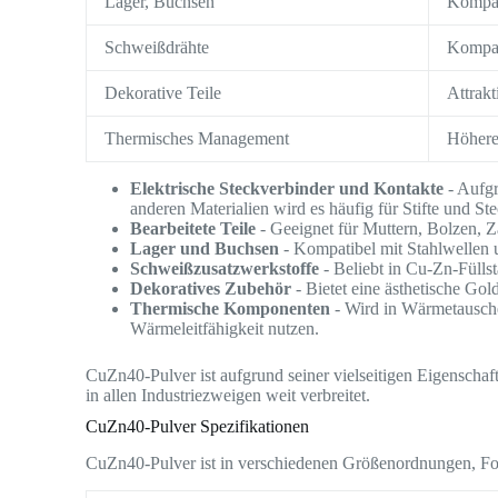
Lager, Buchsen
Kompat
Schweißdrähte
Kompati
Dekorative Teile
Attrakt
Thermisches Management
Höhere 
Elektrische Steckverbinder und Kontakte
- Aufgr
anderen Materialien wird es häufig für Stifte und S
Bearbeitete Teile
- Geeignet für Muttern, Bolzen, Z
Lager und Buchsen
- Kompatibel mit Stahlwellen u
Schweißzusatzwerkstoffe
- Beliebt in Cu-Zn-Fülls
Dekoratives Zubehör
- Bietet eine ästhetische Go
Thermische Komponenten
- Wird in Wärmetausch
Wärmeleitfähigkeit nutzen.
CuZn40-Pulver ist aufgrund seiner vielseitigen Eigenschaft
in allen Industriezweigen weit verbreitet.
CuZn40-Pulver Spezifikationen
CuZn40-Pulver ist in verschiedenen Größenordnungen, For