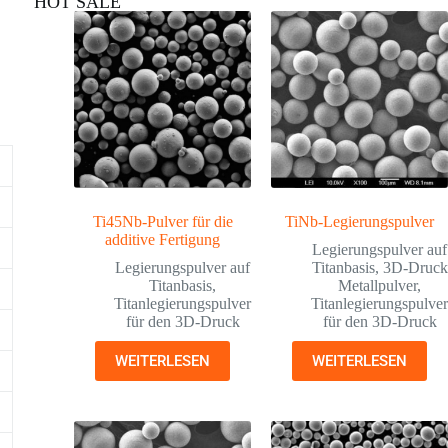
HOT SALE
Ti45Nb-Pulver für die
TiNb-Legierungspulver
additive Fertigung
Legierungspulver auf
Legierungspulver auf
Titanbasis
,
3D-Druck
Titanbasis
,
Metallpulver
,
Titanlegierungspulver
Titanlegierungspulve
für den 3D-Druck
für den 3D-Druck
WEITERLESEN
WEITERLESEN