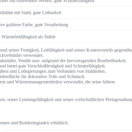
ibel mit rotierenden Wellen, gute Schmierfähigkeit
bilität mit Stahl, gute Lötbarkeit
ive goldene Farbe, gute Verarbeitung
Wärmeleitfähigkeit als Stähle
und seiner Festigkeit, Leitfähigkeit und seines Kostenvorteils gegenübe
teckverbinder verwendet.
ahnräder, Ventile usw. aufgrund der hervorragenden Bearbeitbarkeit.
nd bietet gute Verschleißfestigkeit und Schmierfähigkeit.
täben und Lötlegierungen zum Verbinden von Stahlteilen.
ldoberfläche für dekorative Teile und Schmuck.
ern und Wärmemanagementteilen verwendet, die seine höhere
en, seiner Leistungsfähigkeit und seiner wirtschaftlichen Preisgestaltun
men und Reinheitsgraden erhältlich: