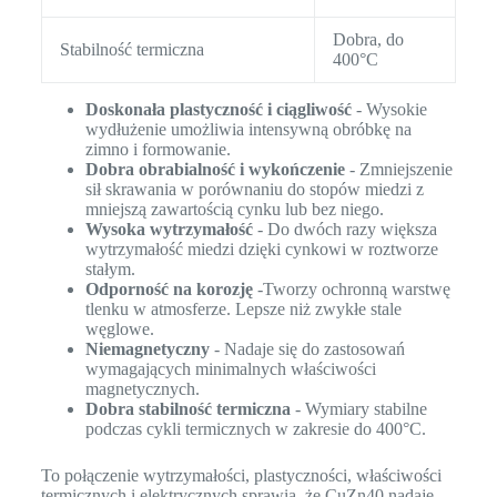
Dobra, do
Stabilność termiczna
400°C
Doskonała plastyczność i ciągliwość
- Wysokie
wydłużenie umożliwia intensywną obróbkę na
zimno i formowanie.
Dobra obrabialność i wykończenie
- Zmniejszenie
sił skrawania w porównaniu do stopów miedzi z
mniejszą zawartością cynku lub bez niego.
Wysoka wytrzymałość
- Do dwóch razy większa
wytrzymałość miedzi dzięki cynkowi w roztworze
stałym.
Odporność na korozję
-Tworzy ochronną warstwę
tlenku w atmosferze. Lepsze niż zwykłe stale
węglowe.
Niemagnetyczny
- Nadaje się do zastosowań
wymagających minimalnych właściwości
magnetycznych.
Dobra stabilność termiczna
- Wymiary stabilne
podczas cykli termicznych w zakresie do 400°C.
To połączenie wytrzymałości, plastyczności, właściwości
termicznych i elektrycznych sprawia, że CuZn40 nadaje