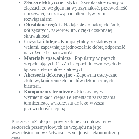
Złącza elektryczne i styki
- Szeroko stosowany w
złączach ze względu na wytrzymałość, przewodność
i przewagę kosztową nad alternatywnymi
rozwiązaniami.
Obrabiane części
- Nadaje się do nakrętek, śrub,
kół zębatych, zaworów itp. dzięki doskonałej
skrawalności.
Łożyska i tuleje
- Kompatybilny ze stalowymi
wałami, zapewniając jednocześnie dobrą odporność
na zużycie i smarowność.
Materiały spawalnicze
- Popularny w prętach
wypełniających Cu-Zn i stopach lutowniczych do
łączenia elementów stalowych.
Akcesoria dekoracyjne
- Zapewnia estetyczne
złote wykończenie elementów dekoracyjnych i
biżuterii.
Komponenty termiczne
- Stosowany w
wymiennikach ciepła i elementach zarządzania
termicznego, wykorzystując jego wyższą
przewodność cieplną.
Proszek CuZn40 jest powszechnie akceptowany w
sektorach przemysłowych ze względu na jego
wszechstronne właściwości, wydajność i ekonomiczną
cenę.