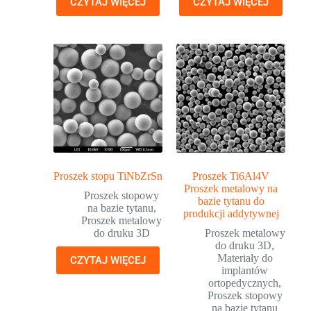
CZYTAJ WIĘCEJ
CZYTAJ WIĘCEJ
Proszek stopu TiNbZrSn
Proszek Ti6Al4V
Proszek metalowy na
Proszek stopowy
bazie tytanu do
na bazie tytanu
,
produkcji addytywnej
Proszek metalowy
do druku 3D
Proszek metalowy
do druku 3D
,
Materiały do
CZYTAJ WIĘCEJ
implantów
ortopedycznych
,
Proszek stopowy
na bazie tytanu