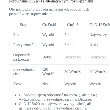
Porównanie CuZn40 z alternatywnymi rozwiązaniami
Oto jak CuZn40 wypada na tle innych popularnych
proszków ze stopów miedzi:
Stop
CuZn40
CuSn6
CuNi18Zn2
Siła
Wysoki
Średni
Najwyższy
Plastyczność
Wysoki
Średni
Niski
Odporność
Dobry
Doskonały
Doskonały
na korozję
Przewodność
120
50 W/m-K
20 W/m-K
cieplna
W/m-K
Koszt
Niski
Wysoki
Wysoki
CuSn6 ma lepszą odporność na korozję, ale niższą
wytrzymałość i przewodność cieplną. Droższe.
CuNi18Zn20 ma najwyższą wytrzymałość, ale
najniższą ciągliwość i przewodność cieplną.