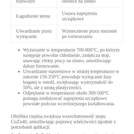
roztworze
obróbce na zimno
Usuwa naprężenia
Łagodzenie stresu
szczątkowe
Utwardzanie przez
Wzmocnienie przez starzenie
wytrącanie
po roztwarzaniu
Wyżarzanie w temperaturze 700-900°C, po którym
następuje powolne chłodzenie, zmiękcza stop,
usuwając efekty pracy na zimno, umożliwiając
dalsze formowanie.
Utwardzanie starzeniowe w niskiej temperaturze w
zakresie 150-350°C powoduje wytrącanie fazy
bogatej w miedź, zwiększając wytrzymałość do
50%, ale z utratą plastyczności.
Odprężanie w temperaturze około 300-500°C
pomaga zredukować naprężenia szczątkowe
powstałe podczas wcześniejszego kształtowania.
Obróbka cieplna zwiększa wszechstronność stopu
CuZn40, umożliwiając poprawę właściwości zgodnie z
potrzebami aplikacji.