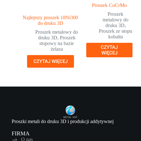
Proszek CoCrMo
Proszek
Najlepszy proszek 18Ni300
metalowy do
do druku 3D
druku 3D
,
Proszek ze stopu
Proszek metalowy do
kobaltu
druku 3D
,
Proszek
stopowy na bazie
CZYTAJ
żelaza
WIĘCEJ
CZYTAJ WIĘCEJ
Proszki metali do druku 3D i produkcji addytywnej
FIRMA
O nas