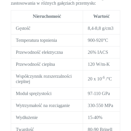
zastosowania w różnych gałęziach przemysłu:
Nieruchomość
Wartość
Gęstość
8,4-8,8 g/cm3
Temperatura topnienia
900-920°C
Przewodność elektryczna
26% IACS
Przewodność cieplna
120 W/m-K
Współczynnik rozszerzalności
-6
20 x 10
/°C
cieplnej
Moduł sprężystości
97-110 GPa
Wytrzymałość na rozciąganie
330-550 MPa
Wydłużenie
15-40%
Twardość
80-90 Brinell