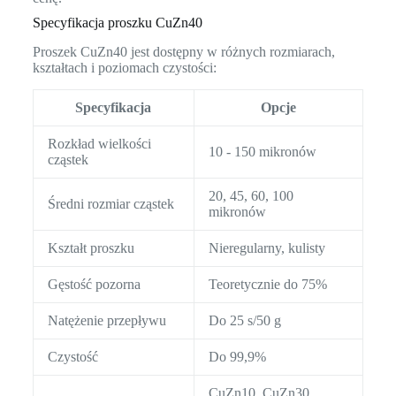
Specyfikacja proszku CuZn40
Proszek CuZn40 jest dostępny w różnych rozmiarach,
kształtach i poziomach czystości:
Specyfikacja
Opcje
Rozkład wielkości
10 - 150 mikronów
cząstek
20, 45, 60, 100
Średni rozmiar cząstek
mikronów
Kształt proszku
Nieregularny, kulisty
Gęstość pozorna
Teoretycznie do 75%
Natężenie przepływu
Do 25 s/50 g
Czystość
Do 99,9%
CuZn10, CuZn30,