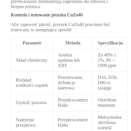
przetwarzania minimalizują zagrożenia dla zdrowia i
bezpieczeństwa.
Kontrola i testowanie proszku CuZn40
Aby zapewnić jakość, proszek CuZn40 powinien być
testowany w następujący sposób:
Parametr
Metoda
Specyfikacja
Analiza
Zn 40% ±
Skład chemiczny
spalania lub
1%, Pb <
XRF
1000 ppm
Przesiewanie,
D10, D50,
Rozkład
dyfrakcja
D90 w
wielkości cząstek
laserowa
zasięgu
Przepływomierz
Określone
Gęstość pozorna
Halla
minimum
Maksymalna
Natężenie
Przepływomierz
określona
przepływu
Halla
wartość