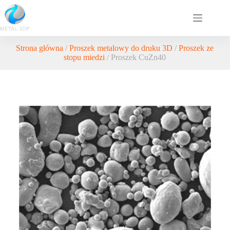
Strona główna
/
Proszek metalowy do druku 3D
/
Proszek ze
stopu miedzi
/ Proszek CuZn40