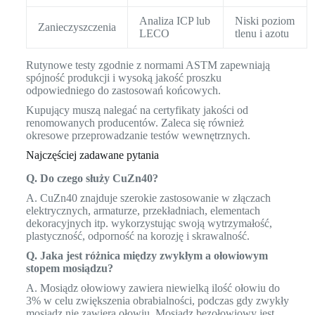
Analiza ICP lub
Niski poziom
Zanieczyszczenia
LECO
tlenu i azotu
Rutynowe testy zgodnie z normami ASTM zapewniają
spójność produkcji i wysoką jakość proszku
odpowiedniego do zastosowań końcowych.
Kupujący muszą nalegać na certyfikaty jakości od
renomowanych producentów. Zaleca się również
okresowe przeprowadzanie testów wewnętrznych.
Najczęściej zadawane pytania
Q. Do czego służy CuZn40?
A. CuZn40 znajduje szerokie zastosowanie w złączach
elektrycznych, armaturze, przekładniach, elementach
dekoracyjnych itp. wykorzystując swoją wytrzymałość,
plastyczność, odporność na korozję i skrawalność.
Q. Jaka jest różnica między zwykłym a ołowiowym
stopem mosiądzu?
A. Mosiądz ołowiowy zawiera niewielką ilość ołowiu do
3% w celu zwiększenia obrabialności, podczas gdy zwykły
mosiądz nie zawiera ołowiu. Mosiądz bezołowiowy jest