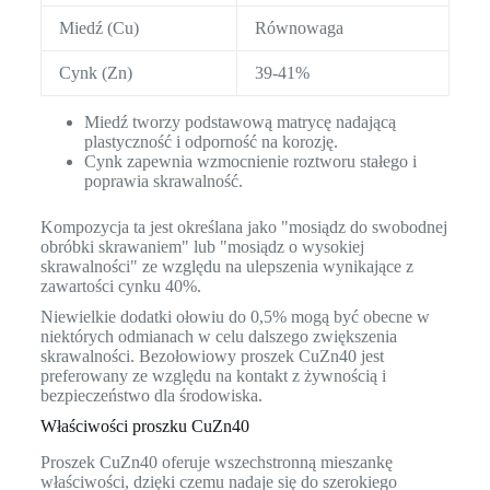
Miedź (Cu)
Równowaga
Cynk (Zn)
39-41%
Miedź tworzy podstawową matrycę nadającą
plastyczność i odporność na korozję.
Cynk zapewnia wzmocnienie roztworu stałego i
poprawia skrawalność.
Kompozycja ta jest określana jako "mosiądz do swobodnej
obróbki skrawaniem" lub "mosiądz o wysokiej
skrawalności" ze względu na ulepszenia wynikające z
zawartości cynku 40%.
Niewielkie dodatki ołowiu do 0,5% mogą być obecne w
niektórych odmianach w celu dalszego zwiększenia
skrawalności. Bezołowiowy proszek CuZn40 jest
preferowany ze względu na kontakt z żywnością i
bezpieczeństwo dla środowiska.
Właściwości proszku CuZn40
Proszek CuZn40 oferuje wszechstronną mieszankę
właściwości, dzięki czemu nadaje się do szerokiego