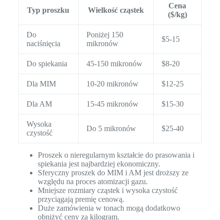
Cena
Typ proszku
Wielkość cząstek
($/kg)
Do
Poniżej 150
$5-15
naciśnięcia
mikronów
Do spiekania
45-150 mikronów
$8-20
Dla MIM
10-20 mikronów
$12-25
Dla AM
15-45 mikronów
$15-30
Wysoka
Do 5 mikronów
$25-40
czystość
Proszek o nieregularnym kształcie do prasowania i
spiekania jest najbardziej ekonomiczny.
Sferyczny proszek do MIM i AM jest droższy ze
względu na proces atomizacji gazu.
Mniejsze rozmiary cząstek i wysoka czystość
przyciągają premię cenową.
Duże zamówienia w tonach mogą dodatkowo
obniżyć ceny za kilogram.