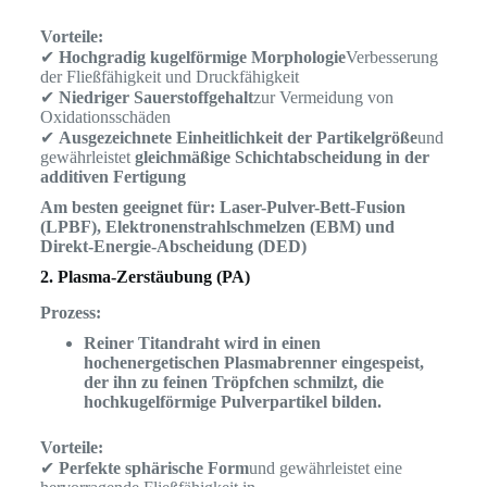
Vorteile:
✔
Hochgradig kugelförmige Morphologie
Verbesserung
der Fließfähigkeit und Druckfähigkeit
✔
Niedriger Sauerstoffgehalt
zur Vermeidung von
Oxidationsschäden
✔
Ausgezeichnete Einheitlichkeit der Partikelgröße
und
gewährleistet
gleichmäßige Schichtabscheidung in der
additiven Fertigung
Am besten geeignet für:
Laser-Pulver-Bett-Fusion
(LPBF), Elektronenstrahlschmelzen (EBM) und
Direkt-Energie-Abscheidung (DED)
2. Plasma-Zerstäubung (PA)
Prozess:
Reiner Titandraht wird in einen
hochenergetischen Plasmabrenner eingespeist,
der ihn zu feinen Tröpfchen schmilzt, die
hochkugelförmige Pulverpartikel bilden.
Vorteile:
✔
Perfekte sphärische Form
und gewährleistet eine