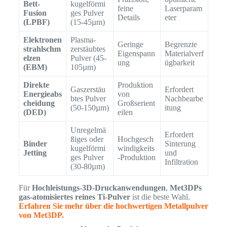
Bett-
kugelförmi
feine
Laserparam
Fusion
ges Pulver
Details
eter
(LPBF)
(15-45µm)
Elektronen
Plasma-
Geringe
Begrenzte
strahlschm
zerstäubtes
Eigenspann
Materialverf
elzen
Pulver (45-
ung
ügbarkeit
(EBM)
105µm)
Direkte
Produktion
Gaszerstäu
Erfordert
Energieabs
von
btes Pulver
Nachbearbe
cheidung
Großserient
(50-150µm)
itung
(DED)
eilen
Unregelmä
Erfordert
ßiges oder
Hochgesch
Binder
Sinterung
kugelförmi
windigkeits
Jetting
und
ges Pulver
-Produktion
Infiltration
(30-80µm)
Für
Hochleistungs-3D-Druckanwendungen
,
Met3DPs
gas-atomisiertes reines Ti-Pulver
ist die beste Wahl.
Erfahren Sie mehr über die hochwertigen Metallpulver
von Met3DP.