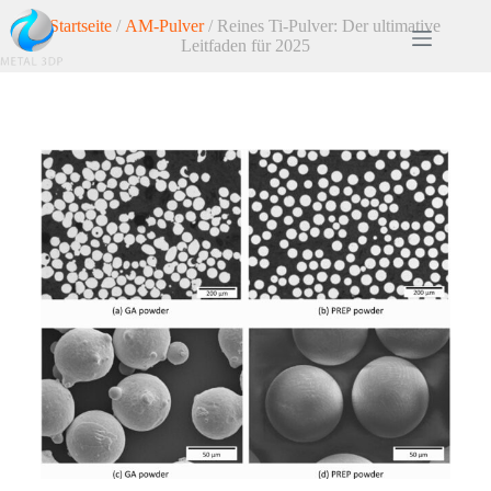
Startseite
/
AM-Pulver
/ Reines Ti-Pulver: Der ultimative
Leitfaden für 2025