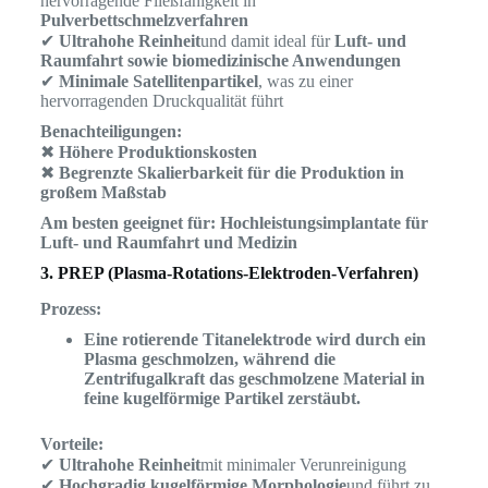
hervorragende Fließfähigkeit in
Pulverbettschmelzverfahren
✔
Ultrahohe Reinheit
und damit ideal für
Luft- und
Raumfahrt sowie biomedizinische Anwendungen
✔
Minimale Satellitenpartikel
, was zu einer
hervorragenden Druckqualität führt
Benachteiligungen:
✖
Höhere Produktionskosten
✖
Begrenzte Skalierbarkeit für die Produktion in
großem Maßstab
Am besten geeignet für:
Hochleistungsimplantate für
Luft- und Raumfahrt und Medizin
3. PREP (Plasma-Rotations-Elektroden-Verfahren)
Prozess:
Eine rotierende Titanelektrode wird durch ein
Plasma geschmolzen, während die
Zentrifugalkraft das geschmolzene Material in
feine kugelförmige Partikel zerstäubt.
Vorteile:
✔
Ultrahohe Reinheit
mit minimaler Verunreinigung
✔
Hochgradig kugelförmige Morphologie
und führt zu