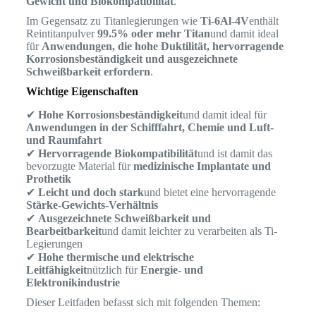
Gewicht und Biokompatibilität
.
Im Gegensatz zu Titanlegierungen wie
Ti-6Al-4V
enthält
Reintitanpulver
99.5% oder mehr Titan
und damit ideal
für
Anwendungen, die hohe Duktilität, hervorragende
Korrosionsbeständigkeit und ausgezeichnete
Schweißbarkeit erfordern
.
Wichtige Eigenschaften
✔
Hohe Korrosionsbeständigkeit
und damit ideal für
Anwendungen in der Schifffahrt, Chemie und Luft-
und Raumfahrt
✔
Hervorragende Biokompatibilität
und ist damit das
bevorzugte Material für
medizinische Implantate und
Prothetik
✔
Leicht und doch stark
und bietet eine hervorragende
Stärke-Gewichts-Verhältnis
✔
Ausgezeichnete Schweißbarkeit und
Bearbeitbarkeit
und damit leichter zu verarbeiten als Ti-
Legierungen
✔
Hohe thermische und elektrische
Leitfähigkeit
nützlich für
Energie- und
Elektronikindustrie
Dieser Leitfaden befasst sich mit folgenden Themen: