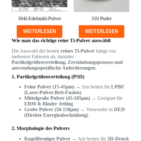
304l-Edelstahl-Pulver
310 Puder
WEITERLESEN
WEITERLESEN
Wie man das richtige reine Ti-Pulver auswählt
Die Auswahl der besten
reines Ti-Pulver
hängt von
mehreren Faktoren ab, darunter
Partikelgrößenverteilung, Zerstäubungsprozess und
anwendungsspezifische Anforderungen
.
1. Partikelgrößenverteilung (PSD)
Feine Pulver (15-45µm)
→ Am besten für
LPBF
(Laser-Pulver-Bett-Fusion)
Mittelgroße Pulver (45-105µm)
→ Geeignet für
EBM & Binder Jetting
Grobe Pulver (50-150µm)
→ Verwendet in
DED
(Direkte Energieabscheidung)
2. Morphologie des Pulvers
Kugelförmiges Pulver
→ Am besten für
3D-Druck