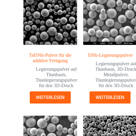
Ti45Nb-Pulver für die
TiNb-Legierungspulver
additive Fertigung
Legierungspulver au
Legierungspulver auf
Titanbasis
,
3D-Druc
Titanbasis
,
Metallpulver
,
Titanlegierungspulver
Titanlegierungspulve
für den 3D-Druck
für den 3D-Druck
WEITERLESEN
WEITERLESEN