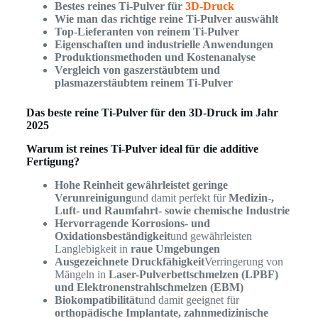
Bestes reines Ti-Pulver für
3D-Druck
Wie man das richtige reine Ti-Pulver auswählt
Top-Lieferanten von reinem Ti-Pulver
Eigenschaften und industrielle Anwendungen
Produktionsmethoden und Kostenanalyse
Vergleich von gaszerstäubtem und
plasmazerstäubtem reinem Ti-Pulver
Das beste reine Ti-Pulver für den 3D-Druck im Jahr
2025
Warum ist reines Ti-Pulver ideal für die additive
Fertigung?
Hohe Reinheit gewährleistet geringe
Verunreinigung
und damit perfekt für
Medizin-,
Luft- und Raumfahrt- sowie chemische Industrie
Hervorragende Korrosions- und
Oxidationsbeständigkeit
und gewährleisten
Langlebigkeit in
raue Umgebungen
Ausgezeichnete Druckfähigkeit
Verringerung von
Mängeln in
Laser-Pulverbettschmelzen (LPBF)
und Elektronenstrahlschmelzen (EBM)
Biokompatibilität
und damit geeignet für
orthopädische Implantate, zahnmedizinische