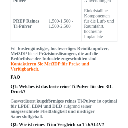
Pulver
Anwendungen
Einkristalline
Komponenten
PREP Reines
1,500-1,500 -
für die Luft- und
Ti-Pulver
1,500-2,500
Raumfahrt,
hochreine
Implantate
Für
kostengünstiges, hochwertiges Reintitanpulver
,
Met3DP
bietet
Präzisionslösungen, die auf die
Bedürfnisse der Industrie zugeschnitten sind
.
Kontaktieren Sie Met3DP für Preise und
Verfügbarkeit.
FAQ
Q1: Welches ist das beste reine Ti-Pulver für den 3D-
Druck?
Gasverdüstert
kugelförmiges reines Ti-Pulver
ist
optimal
für LPBF, EBM und DED
aufgrund seiner
ausgezeichnete Fließfähigkeit und niedriger
Sauerstoffgehalt
.
Q2: Wie ist reines Ti im Vergleich zu Ti-6Al-4V?