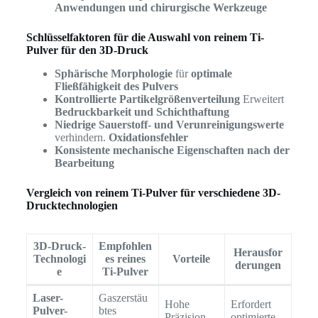
Anwendungen und chirurgische Werkzeuge
Schlüsselfaktoren für die Auswahl von reinem Ti-
Pulver für den 3D-Druck
Sphärische Morphologie
für
optimale
Fließfähigkeit des Pulvers
Kontrollierte Partikelgrößenverteilung
Erweitert
Bedruckbarkeit und Schichthaftung
Niedrige Sauerstoff- und Verunreinigungswerte
verhindern.
Oxidationsfehler
Konsistente mechanische Eigenschaften nach der
Bearbeitung
Vergleich von reinem Ti-Pulver für verschiedene 3D-
Drucktechnologien
3D-Druck-
Empfohlen
Herausfor
Technologi
es reines
Vorteile
derungen
e
Ti-Pulver
Laser-
Gaszerstäu
Hohe
Erfordert
Pulver-
btes
Präzision,
optimierte