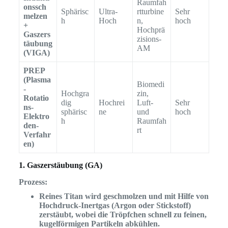
Raumfah
onssch
Sphärisc
Ultra-
rtturbine
Sehr
melzen
h
Hoch
n,
hoch
+
Hochprä
Gaszers
zisions-
täubung
AM
(VIGA)
PREP
(Plasma
Biomedi
-
Hochgra
zin,
Rotatio
dig
Hochrei
Luft-
Sehr
ns-
sphärisc
ne
und
hoch
Elektro
h
Raumfah
den-
rt
Verfahr
en)
1. Gaszerstäubung (GA)
Prozess:
Reines Titan wird geschmolzen und mit Hilfe von
Hochdruck-Inertgas (Argon oder Stickstoff)
zerstäubt, wobei die Tröpfchen schnell zu feinen,
kugelförmigen Partikeln abkühlen.