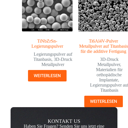
TiNbZrSn-
Ti6Al4V-Pulver
Legierungspulver
Metallpulver auf Titanbasis
für die additive Fertigung
Legierungspulver auf
Titanbasis
,
3D-Druck
3D-Druck
Metallpulver
Metallpulver
,
Materialien für
orthopädische
WEITERLESEN
Implantate
,
Legierungspulver au
Titanbasis
WEITERLESEN
KONTAKT US
Haben Sie Fragen? Senden Sie uns jetzt eine