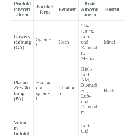
Produkt
Beste
Partikel
ionsverf
Reinheit
Anwend
Kosten
form
ahren
ungen
3D-
Druck,
Gaszers
Luft-
Sphärisc
täubung
Hoch
und
Mittel
h
(GA)
Raumfah
rt,
Medizin
High-
End
AM,
Plasma-
Hochgra
Biomedi
Zerstäu
dig
Ultrahoc
zin,
Hoch
bung
sphärisc
h
Luft-
(PA)
h
und
Raumfah
rt
Vakuu
Luft-
m-
und
Indukti