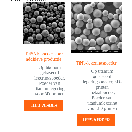
Ti45Nb poeder voor
additieve productie
TiNb-legeringspoeder
Op titanium
Op titanium
gebaseerd
gebaseerd
legeringspoeder
,
legeringspoeder
,
3D-
Poeder van
printen
titaniumlegering
metaalpoeder
,
voor 3D printen
Poeder van
titaniumlegering
LEES VERDER
voor 3D printen
LEES VERDER