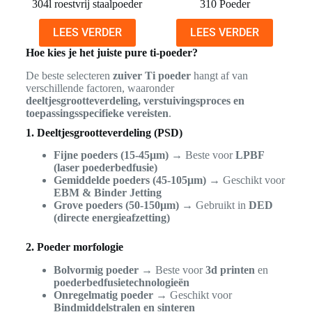
304l roestvrij staalpoeder
310 Poeder
LEES VERDER
LEES VERDER
Hoe kies je het juiste pure ti-poeder?
De beste selecteren
zuiver Ti poeder
hangt af van
verschillende factoren, waaronder
deeltjesgrootteverdeling, verstuivingsproces en
toepassingsspecifieke vereisten
.
1. Deeltjesgrootteverdeling (PSD)
Fijne poeders (15-45µm)
→ Beste voor
LPBF
(laser poederbedfusie)
Gemiddelde poeders (45-105µm)
→ Geschikt voor
EBM & Binder Jetting
Grove poeders (50-150µm)
→ Gebruikt in
DED
(directe energieafzetting)
2. Poeder morfologie
Bolvormig poeder
→ Beste voor
3d printen
en
poederbedfusietechnologieën
Onregelmatig poeder
→ Geschikt voor
Bindmiddelstralen en sinteren