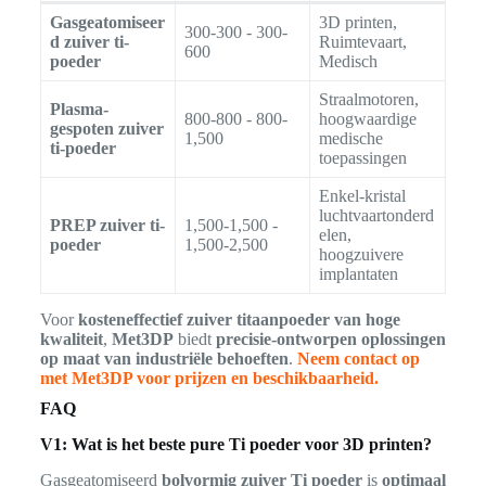
Gasgeatomiseer
3D printen,
300-300 - 300-
d zuiver ti-
Ruimtevaart,
600
poeder
Medisch
Straalmotoren,
Plasma-
800-800 - 800-
hoogwaardige
gespoten zuiver
1,500
medische
ti-poeder
toepassingen
Enkel-kristal
luchtvaartonderd
PREP zuiver ti-
1,500-1,500 -
elen,
poeder
1,500-2,500
hoogzuivere
implantaten
Voor
kosteneffectief zuiver titaanpoeder van hoge
kwaliteit
,
Met3DP
biedt
precisie-ontworpen oplossingen
op maat van industriële behoeften
.
Neem contact op
met Met3DP voor prijzen en beschikbaarheid.
FAQ
V1: Wat is het beste pure Ti poeder voor 3D printen?
Gasgeatomiseerd
bolvormig zuiver Ti poeder
is
optimaal