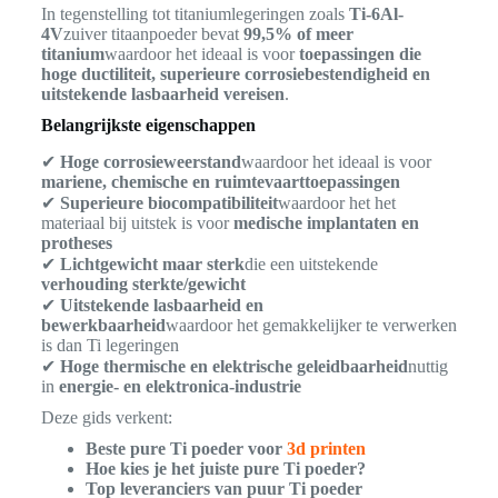
In tegenstelling tot titaniumlegeringen zoals
Ti-6Al-
4V
zuiver titaanpoeder bevat
99,5% of meer
titanium
waardoor het ideaal is voor
toepassingen die
hoge ductiliteit, superieure corrosiebestendigheid en
uitstekende lasbaarheid vereisen
.
Belangrijkste eigenschappen
✔
Hoge corrosieweerstand
waardoor het ideaal is voor
mariene, chemische en ruimtevaarttoepassingen
✔
Superieure biocompatibiliteit
waardoor het het
materiaal bij uitstek is voor
medische implantaten en
protheses
✔
Lichtgewicht maar sterk
die een uitstekende
verhouding sterkte/gewicht
✔
Uitstekende lasbaarheid en
bewerkbaarheid
waardoor het gemakkelijker te verwerken
is dan Ti legeringen
✔
Hoge thermische en elektrische geleidbaarheid
nuttig
in
energie- en elektronica-industrie
Deze gids verkent:
Beste pure Ti poeder voor
3d printen
Hoe kies je het juiste pure Ti poeder?
Top leveranciers van puur Ti poeder