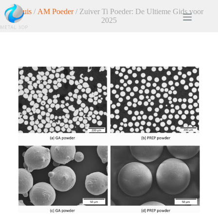
Thuis
/
AM Poeder
/ Zuiver Ti Poeder: De Ultieme Gids voor
2025