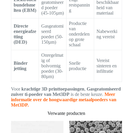
geatomiseer
beschikbaar
bundelsme
restspannin
d poeder
heid van
lten (EBM)
g
(45-105µm)
materiaal
Productie
Directe
Gasgeatomi
van
energieafze
seerd
Nabewerki
onderdelen
tting
poeder (50-
ng vereist
op grote
(DED)
150µm)
schaal
Onregelmat
ig of
Vereist
Binder
Snelle
bolvormig
sinteren en
jetting
productie
poeder (30-
infiltratie
80µm)
Voor
krachtige 3D printtoepassingen
,
Gasgeatomiseerd
zuiver ti-poeder van Met3DP
is de beste keuze.
Meer
informatie over de hoogwaardige metaalpoeders van
Met3DP.
Verwante producten