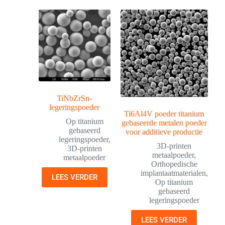
TiNbZrSn-
legeringspoeder
Ti6Al4V poeder titanium
Op titanium
gebaseerde metalen poeder
gebaseerd
voor additieve productie
legeringspoeder
,
3D-printen
3D-printen
metaalpoeder
,
metaalpoeder
Orthopedische
implantaatmaterialen
,
LEES VERDER
Op titanium
gebaseerd
legeringspoeder
LEES VERDER