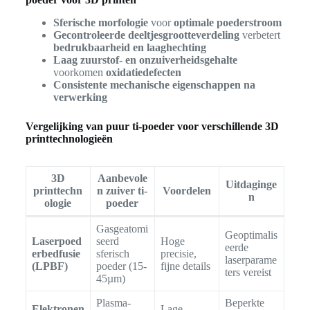
Sferische morfologie
voor
optimale poederstroom
Gecontroleerde deeltjesgrootteverdeling
verbetert
bedrukbaarheid en laaghechting
Laag zuurstof- en onzuiverheidsgehalte
voorkomen
oxidatiedefecten
Consistente mechanische eigenschappen na
verwerking
Vergelijking van puur ti-poeder voor verschillende 3D
printtechnologieën
3D
Aanbevole
Uitdaginge
printtechn
n zuiver ti-
Voordelen
n
ologie
poeder
Gasgeatomi
Geoptimalis
Laserpoed
seerd
Hoge
eerde
erbedfusie
sferisch
precisie,
laserparame
(LPBF)
poeder (15-
fijne details
ters vereist
45µm)
Plasma-
Beperkte
Elektronen
Lage