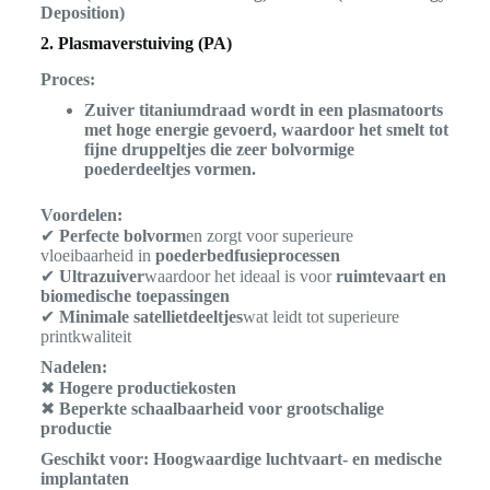
Deposition)
2. Plasmaverstuiving (PA)
Proces:
Zuiver titaniumdraad wordt in een plasmatoorts
met hoge energie gevoerd, waardoor het smelt tot
fijne druppeltjes die zeer bolvormige
poederdeeltjes vormen.
Voordelen:
✔
Perfecte bolvorm
en zorgt voor superieure
vloeibaarheid in
poederbedfusieprocessen
✔
Ultrazuiver
waardoor het ideaal is voor
ruimtevaart en
biomedische toepassingen
✔
Minimale satellietdeeltjes
wat leidt tot superieure
printkwaliteit
Nadelen:
✖
Hogere productiekosten
✖
Beperkte schaalbaarheid voor grootschalige
productie
Geschikt voor:
Hoogwaardige luchtvaart- en medische
implantaten