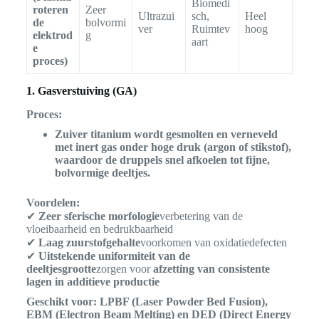
Biomedi
roteren
Zeer
Ultrazui
sch,
Heel
de
bolvormi
ver
Ruimtev
hoog
elektrod
g
aart
e
proces)
1. Gasverstuiving (GA)
Proces:
Zuiver titanium wordt gesmolten en verneveld
met inert gas onder hoge druk (argon of stikstof),
waardoor de druppels snel afkoelen tot fijne,
bolvormige deeltjes.
Voordelen:
✔
Zeer sferische morfologie
verbetering van de
vloeibaarheid en bedrukbaarheid
✔
Laag zuurstofgehalte
voorkomen van oxidatiedefecten
✔
Uitstekende uniformiteit van de
deeltjesgrootte
zorgen voor
afzetting van consistente
lagen in additieve productie
Geschikt voor:
LPBF (Laser Powder Bed Fusion),
EBM (Electron Beam Melting) en DED (Direct Energy