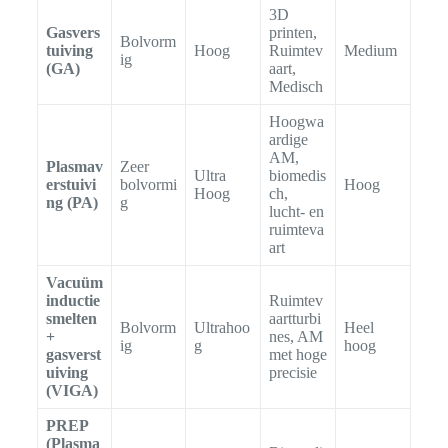
3D
Gasvers
printen,
Bolvorm
tuiving
Hoog
Ruimtev
Medium
ig
(GA)
aart,
Medisch
Hoogwa
ardige
AM,
Plasmav
Zeer
Ultra
biomedis
erstuivi
bolvormi
Hoog
Hoog
ch,
ng (PA)
g
lucht- en
ruimteva
art
Vacuüm
inductie
Ruimtev
smelten
aartturbi
Bolvorm
Ultrahoo
Heel
+
nes, AM
ig
g
hoog
gasverst
met hoge
uiving
precisie
(VIGA)
PREP
(Plasma