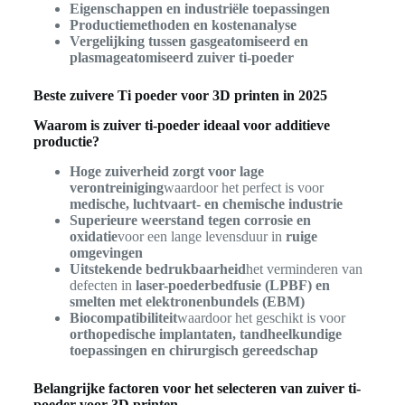
Eigenschappen en industriële toepassingen
Productiemethoden en kostenanalyse
Vergelijking tussen gasgeatomiseerd en
plasmageatomiseerd zuiver ti-poeder
Beste zuivere Ti poeder voor 3D printen in 2025
Waarom is zuiver ti-poeder ideaal voor additieve
productie?
Hoge zuiverheid zorgt voor lage
verontreiniging
waardoor het perfect is voor
medische, luchtvaart- en chemische industrie
Superieure weerstand tegen corrosie en
oxidatie
voor een lange levensduur in
ruige
omgevingen
Uitstekende bedrukbaarheid
het verminderen van
defecten in
laser-poederbedfusie (LPBF) en
smelten met elektronenbundels (EBM)
Biocompatibiliteit
waardoor het geschikt is voor
orthopedische implantaten, tandheelkundige
toepassingen en chirurgisch gereedschap
Belangrijke factoren voor het selecteren van zuiver ti-
poeder voor 3D printen