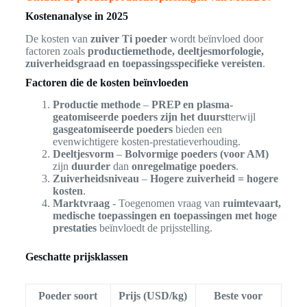
Kostenanalyse in 2025
De kosten van
zuiver Ti poeder
wordt beïnvloed door
factoren zoals
productiemethode, deeltjesmorfologie,
zuiverheidsgraad en toepassingsspecifieke vereisten
.
Factoren die de kosten beïnvloeden
Productie methode
–
PREP en plasma-
geatomiseerde poeders zijn het duurst
terwijl
gasgeatomiseerde poeders
bieden een
evenwichtigere kosten-prestatieverhouding.
Deeltjesvorm
–
Bolvormige poeders (voor AM)
zijn
duurder
dan
onregelmatige poeders
.
Zuiverheidsniveau
–
Hogere zuiverheid = hogere
kosten
.
Marktvraag
- Toegenomen vraag van
ruimtevaart,
medische toepassingen en toepassingen met hoge
prestaties
beïnvloedt de prijsstelling.
Geschatte prijsklassen
Poeder soort
Prijs (USD/kg)
Beste voor