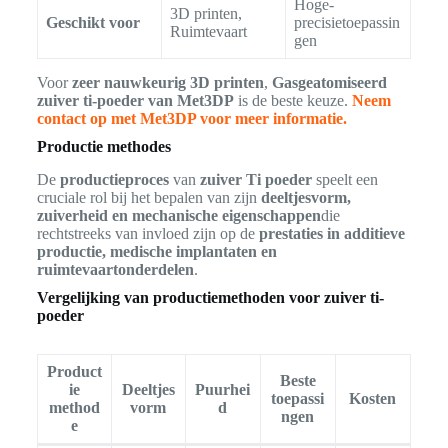
Hoge-
3D printen,
Geschikt voor
precisietoepassin
Ruimtevaart
gen
Voor
zeer nauwkeurig 3D printen
,
Gasgeatomiseerd
zuiver ti-poeder van Met3DP
is de beste keuze.
Neem
contact op met Met3DP voor meer informatie.
Productie methodes
De
productieproces
van
zuiver Ti poeder
speelt een
cruciale rol bij het bepalen van zijn
deeltjesvorm,
zuiverheid en mechanische eigenschappen
die
rechtstreeks van invloed zijn op de
prestaties in additieve
productie, medische implantaten en
ruimtevaartonderdelen
.
Vergelijking van productiemethoden voor zuiver ti-
poeder
Product
Beste
ie
Deeltjes
Puurhei
toepassi
Kosten
method
vorm
d
ngen
e