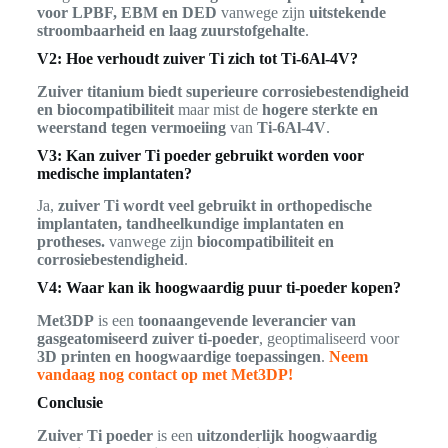
voor LPBF, EBM en DED
vanwege zijn
uitstekende
stroombaarheid en laag zuurstofgehalte
.
V2: Hoe verhoudt zuiver Ti zich tot Ti-6Al-4V?
Zuiver titanium biedt superieure corrosiebestendigheid
en biocompatibiliteit
maar mist de
hogere sterkte en
weerstand tegen vermoeiing
van
Ti-6Al-4V
.
V3: Kan zuiver Ti poeder gebruikt worden voor
medische implantaten?
Ja,
zuiver Ti wordt veel gebruikt in orthopedische
implantaten, tandheelkundige implantaten en
protheses.
vanwege zijn
biocompatibiliteit en
corrosiebestendigheid
.
V4: Waar kan ik hoogwaardig puur ti-poeder kopen?
Met3DP
is een
toonaangevende leverancier van
gasgeatomiseerd zuiver ti-poeder
, geoptimaliseerd voor
3D printen en hoogwaardige toepassingen
.
Neem
vandaag nog contact op met Met3DP!
Conclusie
Zuiver Ti poeder
is een
uitzonderlijk hoogwaardig