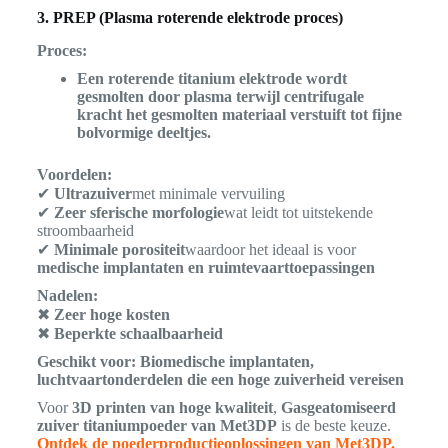
3. PREP (Plasma roterende elektrode proces)
Proces:
Een roterende titanium elektrode wordt
gesmolten door plasma terwijl centrifugale
kracht het gesmolten materiaal verstuift tot fijne
bolvormige deeltjes.
Voordelen:
✔
Ultrazuiver
met minimale vervuiling
✔
Zeer sferische morfologie
wat leidt tot uitstekende
stroombaarheid
✔
Minimale porositeit
waardoor het ideaal is voor
medische implantaten en ruimtevaarttoepassingen
Nadelen:
✖
Zeer hoge kosten
✖
Beperkte schaalbaarheid
Geschikt voor:
Biomedische implantaten,
luchtvaartonderdelen die een hoge zuiverheid vereisen
Voor
3D printen van hoge kwaliteit
,
Gasgeatomiseerd
zuiver titaniumpoeder van Met3DP
is de beste keuze.
Ontdek de poederproductieoplossingen van Met3DP.