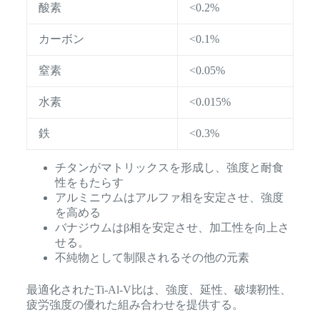
酸素
<0.2%
カーボン
<0.1%
窒素
<0.05%
水素
<0.015%
鉄
<0.3%
チタンがマトリックスを形成し、強度と耐食
性をもたらす
アルミニウムはアルファ相を安定させ、強度
を高める
バナジウムはβ相を安定させ、加工性を向上さ
せる。
不純物として制限されるその他の元素
最適化されたTi-Al-V比は、強度、延性、破壊靭性、
疲労強度の優れた組み合わせを提供する。