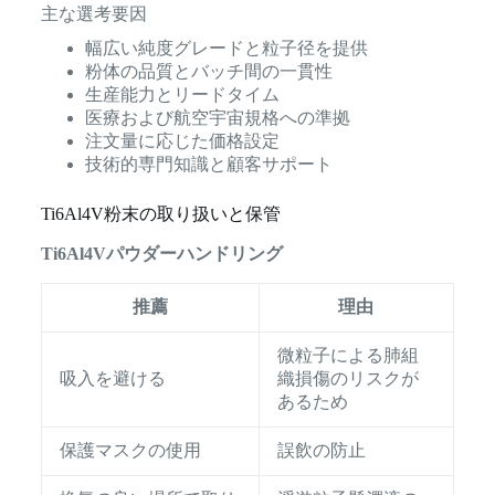
主な選考要因
幅広い純度グレードと粒子径を提供
粉体の品質とバッチ間の一貫性
生産能力とリードタイム
医療および航空宇宙規格への準拠
注文量に応じた価格設定
技術的専門知識と顧客サポート
Ti6Al4V粉末の取り扱いと保管
Ti6Al4Vパウダーハンドリング
推薦
理由
微粒子による肺組
吸入を避ける
織損傷のリスクが
あるため
保護マスクの使用
誤飲の防止