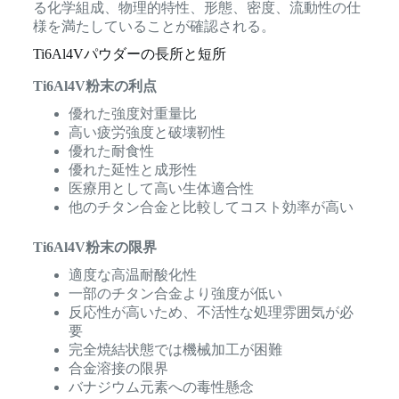
る化学組成、物理的特性、形態、密度、流動性の仕
様を満たしていることが確認される。
Ti6Al4Vパウダーの長所と短所
Ti6Al4V粉末の利点
優れた強度対重量比
高い疲労強度と破壊靭性
優れた耐食性
優れた延性と成形性
医療用として高い生体適合性
他のチタン合金と比較してコスト効率が高い
Ti6Al4V粉末の限界
適度な高温耐酸化性
一部のチタン合金より強度が低い
反応性が高いため、不活性な処理雰囲気が必
要
完全焼結状態では機械加工が困難
合金溶接の限界
バナジウム元素への毒性懸念