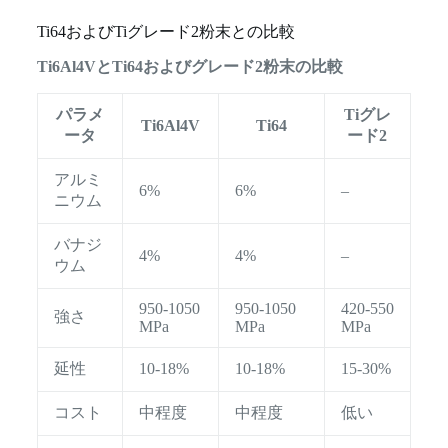
Ti64およびTiグレード2粉末との比較
Ti6Al4VとTi64およびグレード2粉末の比較
パラメ
Tiグレ
Ti6Al4V
Ti64
ータ
ード2
アルミ
6%
6%
–
ニウム
バナジ
4%
4%
–
ウム
950-1050
950-1050
420-550
強さ
MPa
MPa
MPa
延性
10-18%
10-18%
15-30%
コスト
中程度
中程度
低い