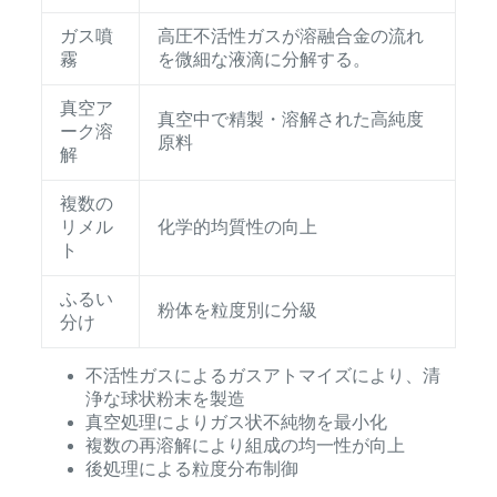
ガス噴
高圧不活性ガスが溶融合金の流れ
霧
を微細な液滴に分解する。
真空ア
真空中で精製・溶解された高純度
ーク溶
原料
解
複数の
リメル
化学的均質性の向上
ト
ふるい
粉体を粒度別に分級
分け
不活性ガスによるガスアトマイズにより、清
浄な球状粉末を製造
真空処理によりガス状不純物を最小化
複数の再溶解により組成の均一性が向上
後処理による粒度分布制御