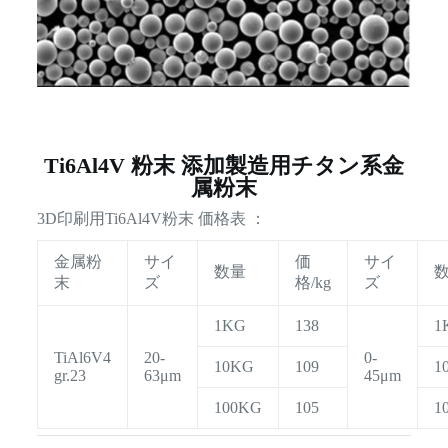
Ti6Al4V 粉末 添加製造用チタン系金
属粉末
3D印刷用Ti6Al4V粉末 価格表 ：
金属粉
サイ
価
サイ
数量
末
ズ
格/kg
ズ
1KG
138
1
TiAl6V4
20-
0-
10KG
109
1
gr.23
63μm
45μm
100KG
105
1