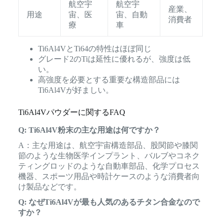
航空宇
航空宇
産業、
用途
宙、医
宙、自動
消費者
療
車
Ti6Al4VとTi64の特性はほぼ同じ
グレード2のTiは延性に優れるが、強度は低
い。
高強度を必要とする重要な構造部品には
Ti6Al4Vが好ましい。
Ti6Al4Vパウダーに関するFAQ
Q: Ti6Al4V粉末の主な用途は何ですか？
A：主な用途は、航空宇宙構造部品、股関節や膝関
節のような生物医学インプラント、バルブやコネク
ティングロッドのような自動車部品、化学プロセス
機器、スポーツ用品や時計ケースのような消費者向
け製品などです。
Q: なぜTi6Al4Vが最も人気のあるチタン合金なので
すか？