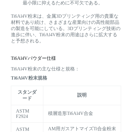
最小限に抑えるために不可欠である。
Ti6Al4V粉末は、金属3Dプリンティング用の貴重な
材料であり続け、さまざまな産業向けの高性能部品
の製造を可能にしている。3Dプリンティング技術の
進歩に伴い、Ti6Al4V粉末の用途はさらに拡大する
と予想される。
Ti6Al4Vパウダー仕様
Ti6Al4V粉末の主な仕様と規格：
Ti6Al4V粉末規格
スタンダ
説明
ード
ASTM
積層造形Ti6Al4V合金
F2924
AM用ガスアトマイズTi合金粉末
ASTM