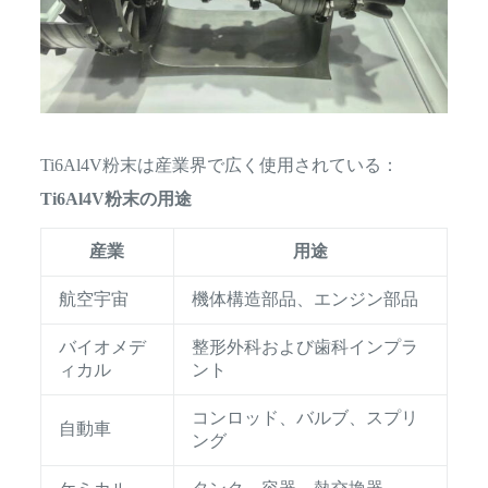
Ti6Al4V粉末は産業界で広く使用されている：
Ti6Al4V粉末の用途
産業
用途
航空宇宙
機体構造部品、エンジン部品
バイオメデ
整形外科および歯科インプラ
ィカル
ント
コンロッド、バルブ、スプリ
自動車
ング