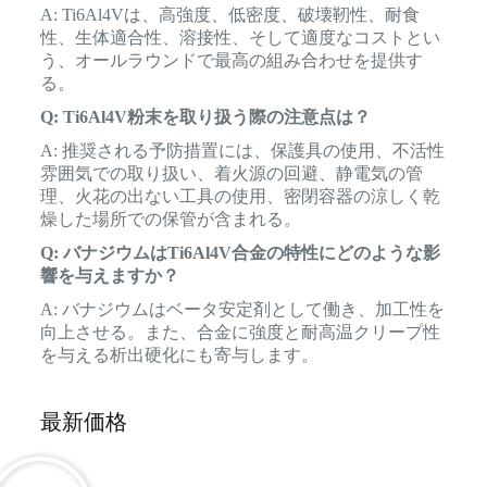
A: Ti6Al4Vは、高強度、低密度、破壊靭性、耐食
性、生体適合性、溶接性、そして適度なコストとい
う、オールラウンドで最高の組み合わせを提供す
る。
Q: Ti6Al4V粉末を取り扱う際の注意点は？
A: 推奨される予防措置には、保護具の使用、不活性
雰囲気での取り扱い、着火源の回避、静電気の管
理、火花の出ない工具の使用、密閉容器の涼しく乾
燥した場所での保管が含まれる。
Q: バナジウムはTi6Al4V合金の特性にどのような影
響を与えますか？
A: バナジウムはベータ安定剤として働き、加工性を
向上させる。また、合金に強度と耐高温クリープ性
を与える析出硬化にも寄与します。
最新価格