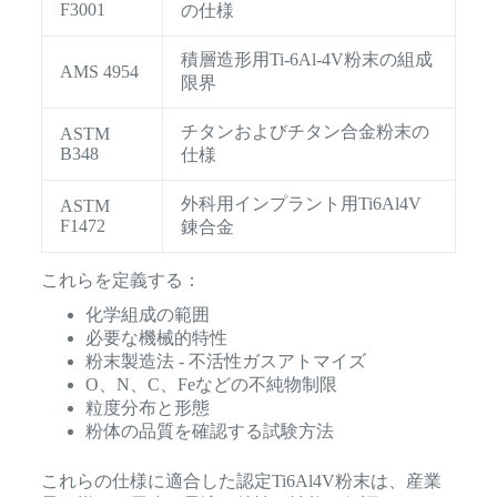
F3001
の仕様
積層造形用Ti-6Al-4V粉末の組成
AMS 4954
限界
チタンおよびチタン合金粉末の
ASTM
B348
仕様
外科用インプラント用Ti6Al4V
ASTM
F1472
錬合金
これらを定義する：
化学組成の範囲
必要な機械的特性
粉末製造法 - 不活性ガスアトマイズ
O、N、C、Feなどの不純物制限
粒度分布と形態
粉体の品質を確認する試験方法
これらの仕様に適合した認定Ti6Al4V粉末は、産業