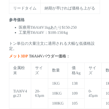
リードタイム
納期が早ければ価格も上がる
参考価格
医療用Ti6Al4V1kgあたり$150-250
工業用Ti6Al4V：$100-150/kg
トン単位の大量注文に適用される大幅な低価格設
定。
メット3DP
Ti6Al4Vパウダー価格：
金属粉
サイ
価
サイ
数量
末
ズ
格/kg
ズ
1KG
138
1
TiAl6V4
20-
0-
10KG
109
1
gr.23
63μm
45μm
100KG
105
1