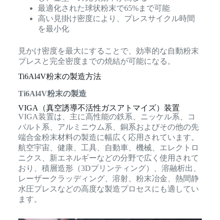
最適化された球状粉末で65%まで可能
高い見掛け密度により、プレスサイクル時間
を最小化
見かけ密度を最大にすることで、効率的な自動粉末
プレスと完全密度までの焼結が可能になる。
Ti6Al4V粉末の製造方法
Ti6Al4V粉末の製造
VIGA（真空誘導不活性ガスアトマイズ）装置
VIGA装置は、主に高性能の鉄系、ニッケル系、コ
バルト系、アルミニウム系、銅系およびその他の先
端合金粉末材料の製造に幅広く応用されています。
航空宇宙、健康、工具、自動車、機械、エレクトロ
ニクス、新エネルギーなどの分野で広く使用されて
おり、積層造形（3Dプリンティング）、溶融析出、
レーザークラッディング、溶射、粉末冶金、熱間静
水圧プレスなどの高度な製造プロセスにも適してい
ます。