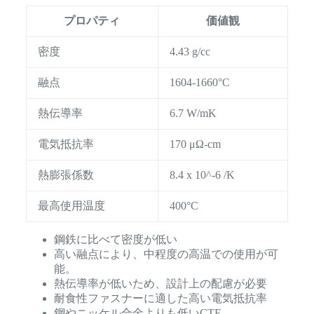
プロパティ
価値観
密度
4.43 g/cc
融点
1604-1660°C
熱伝導率
6.7 W/mK
電気抵抗率
170 μΩ-cm
熱膨張係数
8.4 x 10^-6 /K
最高使用温度
400°C
鋼鉄に比べて密度が低い
高い融点により、中程度の高温での使用が可
能。
熱伝導率が低いため、設計上の配慮が必要
耐食性ファスナーに適した高い電気抵抗率
鋼やニッケル合金よりも低いCTE