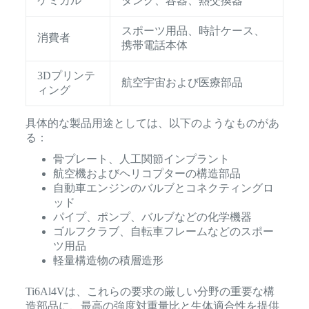
ケミカル
タンク、容器、熱交換器
スポーツ用品、時計ケース、
消費者
携帯電話本体
3Dプリンテ
航空宇宙および医療部品
ィング
具体的な製品用途としては、以下のようなものがあ
る：
骨プレート、人工関節インプラント
航空機およびヘリコプターの構造部品
自動車エンジンのバルブとコネクティングロ
ッド
パイプ、ポンプ、バルブなどの化学機器
ゴルフクラブ、自転車フレームなどのスポー
ツ用品
軽量構造物の積層造形
Ti6Al4Vは、これらの要求の厳しい分野の重要な構
造部品に、最高の強度対重量比と生体適合性を提供