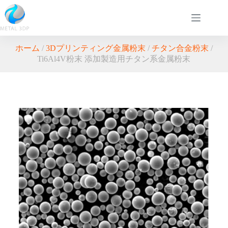
ホーム
/
3Dプリンティング金属粉末
/
チタン合金粉末
/
Ti6Al4V粉末 添加製造用チタン系金属粉末