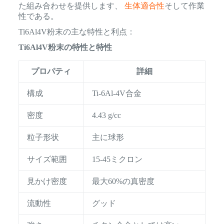
た組み合わせを提供します、
生体適合性
そして作業
性である。
Ti6Al4V粉末の主な特性と利点：
Ti6Al4V粉末の特性と特性
プロパティ
詳細
構成
Ti-6Al-4V合金
密度
4.43 g/cc
粒子形状
主に球形
サイズ範囲
15-45ミクロン
見かけ密度
最大60%の真密度
流動性
グッド