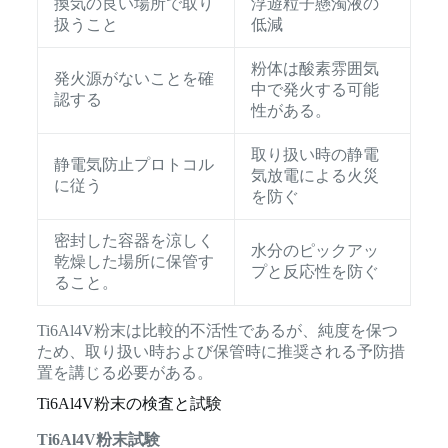
換気の良い場所で取り
浮遊粒子懸濁液の
扱うこと
低減
粉体は酸素雰囲気
発火源がないことを確
中で発火する可能
認する
性がある。
取り扱い時の静電
静電気防止プロトコル
気放電による火災
に従う
を防ぐ
密封した容器を涼しく
水分のピックアッ
乾燥した場所に保管す
プと反応性を防ぐ
ること。
Ti6Al4V粉末は比較的不活性であるが、純度を保つ
ため、取り扱い時および保管時に推奨される予防措
置を講じる必要がある。
Ti6Al4V粉末の検査と試験
Ti6Al4V粉末試験