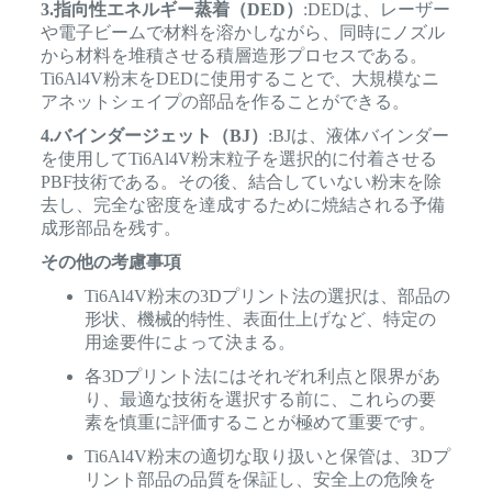
3.指向性エネルギー蒸着（DED）
:DEDは、レーザー
や電子ビームで材料を溶かしながら、同時にノズル
から材料を堆積させる積層造形プロセスである。
Ti6Al4V粉末をDEDに使用することで、大規模なニ
アネットシェイプの部品を作ることができる。
4.バインダージェット（BJ）
:BJは、液体バインダー
を使用してTi6Al4V粉末粒子を選択的に付着させる
PBF技術である。その後、結合していない粉末を除
去し、完全な密度を達成するために焼結される予備
成形部品を残す。
その他の考慮事項
Ti6Al4V粉末の3Dプリント法の選択は、部品の
形状、機械的特性、表面仕上げなど、特定の
用途要件によって決まる。
各3Dプリント法にはそれぞれ利点と限界があ
り、最適な技術を選択する前に、これらの要
素を慎重に評価することが極めて重要です。
Ti6Al4V粉末の適切な取り扱いと保管は、3Dプ
リント部品の品質を保証し、安全上の危険を