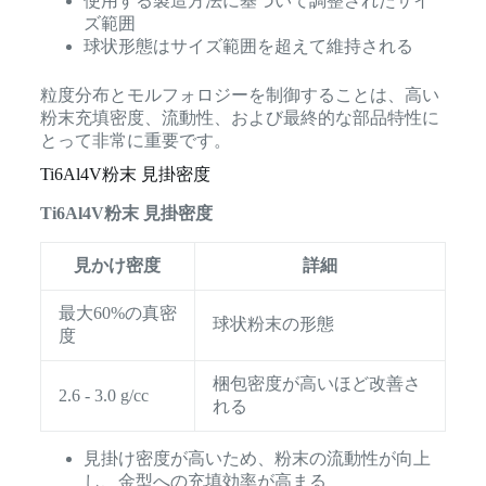
使用する製造方法に基づいて調整されたサイ
ズ範囲
球状形態はサイズ範囲を超えて維持される
粒度分布とモルフォロジーを制御することは、高い
粉末充填密度、流動性、および最終的な部品特性に
とって非常に重要です。
Ti6Al4V粉末 見掛密度
Ti6Al4V粉末 見掛密度
見かけ密度
詳細
最大60%の真密
球状粉末の形態
度
梱包密度が高いほど改善さ
2.6 - 3.0 g/cc
れる
見掛け密度が高いため、粉末の流動性が向上
し、金型への充填効率が高まる