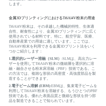
します。
金属3DプリンティングにおけるTi6Al4V粉末の用途
Ti6Al4V粉末は、その卓越した機械的特性、生体適
合性、耐食性により、金属3Dプリンティングに広く
使用されている材料です。特に、航空宇宙、医療、
自動車産業での用途に適しています。ここでは、
Ti6Al4V粉末を利用できる金属3Dプリント法をいく
つかご紹介します：
1.選択的レーザー溶融（SLM）
:SLMは、高出力レー
ザーを使用してTi6Al4V粉末の微細層を選択的に溶
融・融合させる粉末床溶融（PBF）技術である。こ
の方法では、複雑な形状の高密度・高強度部品を製
造することができます。
2.電子ビーム溶解 (EBM)
:EBMは、集束電子ビームを
利用してTi6Al4V粉末を溶融する、もうひとつのPBF
技術である。優れた表面品質と微細な形状を持つ部
品を製造できることで知られています。