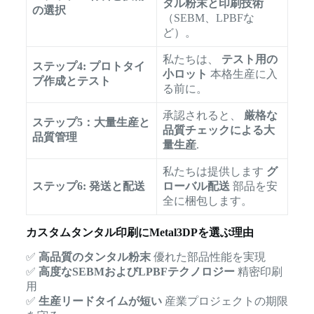
タル粉末と印刷技術
の選択
（SEBM、LPBFな
ど）。
私たちは、
テスト用の
ステップ4: プロトタイ
小ロット
本格生産に入
プ作成とテスト
る前に。
承認されると、
厳格な
ステップ5：大量生産と
品質チェックによる大
品質管理
量生産
.
私たちは提供します
グ
ステップ6: 発送と配送
ローバル配送
部品を安
全に梱包します。
カスタムタンタル印刷にMetal3DPを選ぶ理由
✅
高品質のタンタル粉末
優れた部品性能を実現
✅
高度なSEBMおよびLPBFテクノロジー
精密印刷
用
✅
生産リードタイムが短い
産業プロジェクトの期限