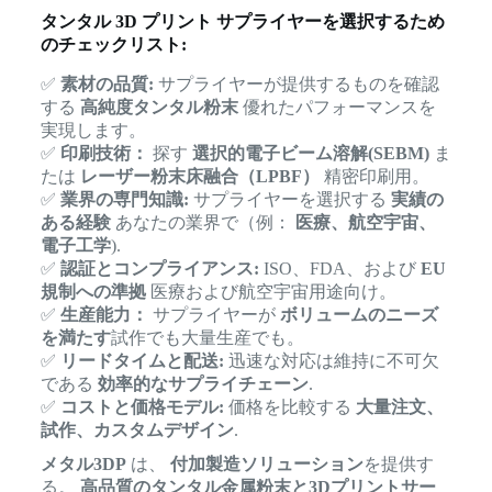
タンタル 3D プリント サプライヤーを選択するため
のチェックリスト:
✅
素材の品質:
サプライヤーが提供するものを確認
する
高純度タンタル粉末
優れたパフォーマンスを
実現します。
✅
印刷技術：
探す
選択的電子ビーム溶解(SEBM)
ま
たは
レーザー粉末床融合（LPBF）
精密印刷用。
✅
業界の専門知識:
サプライヤーを選択する
実績の
ある経験
あなたの業界で（例：
医療、航空宇宙、
電子工学
).
✅
認証とコンプライアンス:
ISO、FDA、および
EU
規制への準拠
医療および航空宇宙用途向け。
✅
生産能力：
サプライヤーが
ボリュームのニーズ
を満たす
試作でも大量生産でも。
✅
リードタイムと配送:
迅速な対応は維持に不可欠
である
効率的なサプライチェーン
.
✅
コストと価格モデル:
価格を比較する
大量注文、
試作、カスタムデザイン
.
メタル3DP
は、
付加製造ソリューション
を提供す
る。
高品質のタンタル金属粉末と3Dプリントサー