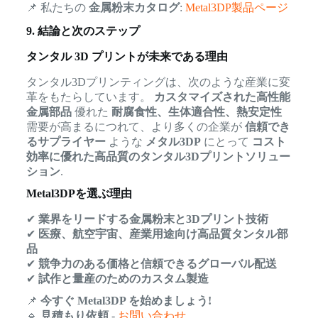
📌 私たちの
金属粉末カタログ
:
Metal3DP製品ページ
9. 結論と次のステップ
タンタル 3D プリントが未来である理由
タンタル3Dプリンティングは、次のような産業に変
革をもたらしています。
カスタマイズされた高性能
金属部品
優れた
耐腐食性、生体適合性、熱安定性
需要が高まるにつれて、より多くの企業が
信頼でき
るサプライヤー
ような
メタル3DP
にとって
コスト
効率に優れた高品質のタンタル3Dプリントソリュー
ション
.
Metal3DPを選ぶ理由
✔
業界をリードする金属粉末と3Dプリント技術
✔
医療、航空宇宙、産業用途向け高品質タンタル部
品
✔
競争力のある価格と信頼できるグローバル配送
✔
試作と量産のためのカスタム製造
📌
今すぐ Metal3DP を始めましょう!
🔹
見積もり依頼
-
お問い合わせ