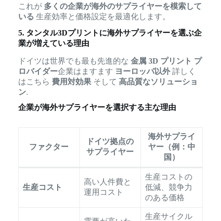
これが
多くの企業が海外のサプライヤーを模索して
いる
生産効率と価格設定を最適化します。
5. タンタル3Dプリントに海外サプライヤーを選ぶ企
業が増えている理由
ドイツは世界でも最も先進的な
金属 3D プリント プ
ロバイダー
企業はますます
ヨーロッパ以外
詳しく
はこちら
費用対効果
そして
高品質なソリューショ
ン
.
企業が海外サプライヤーを選択する主な理由
海外サプライ
ドイツ拠点の
ファクター
ヤー（例：中
サプライヤー
国）
生産コストの
高い人件費と
生産コスト
低減、競争力
運用コスト
のある価格
生産サイクル