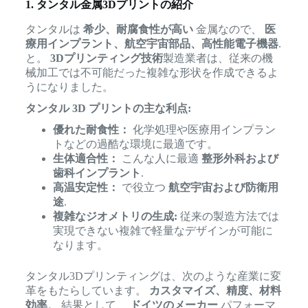
1. タンタル金属3Dプリントの紹介
タンタルは
希少、耐腐食性が高い
金属なので、
医
療用インプラント、航空宇宙部品、高性能電子機器
.
と。
3Dプリンティング技術
製造業者は、従来の機
械加工では不可能だった複雑な形状を作成できるよ
うになりました。
タンタル 3D プリントの主な利点:
優れた耐食性：
化学処理や医療用インプラン
トなどの過酷な環境に最適です。
生体適合性：
こんな人に最適
整形外科および
歯科インプラント
.
高温安定性：
で役立つ
航空宇宙および防衛用
途
.
複雑なジオメトリの生成:
従来の製造方法では
実現できない複雑で軽量なデザインが可能に
なります。
タンタル3Dプリンティングは、次のような産業に変
革をもたらしています。
カスタマイズ、精度、材料
効率
。 結果として、
ドイツのメーカー
パフォーマ