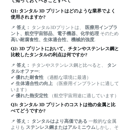
て知っておくべきことすべて
Q1: タンタル 3D プリントはどのような業界でよく
使用されますか?
📌
答え：
タンタル3Dプリントは、
医療用インプラ
ント、航空宇宙部品、電子機器、化学処理
そのため
高い耐腐食性、生体適合性、機械的強度
.
Q2: 3D プリントにおいて、チタンやステンレス鋼と
比較したタンタルの利点は何ですか?
📌
答え：
チタンやステンレス鋼と比べると、
タン
タルオファー
:
✔
優れた耐食性
（過酷な環境に最適）
✔
生体適合性の向上
（医療用インプラントに適して
います）
✔
優れた熱安定性
（航空宇宙用途に適しています）
Q3: タンタル 3D プリントのコストは他の金属と比
べてどうですか?
📌
答え：
タンタルはより高価である
一般的な金属
よりも
ステンレス鋼またはアルミニウム
しかし、そ