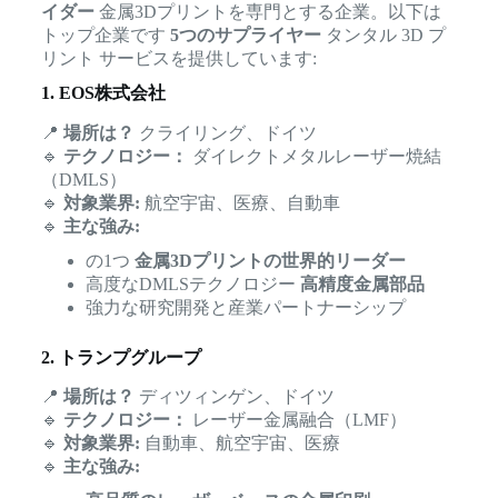
イダー
金属3Dプリントを専門とする企業。以下は
トップ企業です
5つのサプライヤー
タンタル 3D プ
リント サービスを提供しています:
1. EOS株式会社
📍
場所は？
クライリング、ドイツ
🔹
テクノロジー：
ダイレクトメタルレーザー焼結
（DMLS）
🔹
対象業界:
航空宇宙、医療、自動車
🔹
主な強み:
の1つ
金属3Dプリントの世界的リーダー
高度なDMLSテクノロジー
高精度金属部品
強力な研究開発と産業パートナーシップ
2. トランプグループ
📍
場所は？
ディツィンゲン、ドイツ
🔹
テクノロジー：
レーザー金属融合（LMF）
🔹
対象業界:
自動車、航空宇宙、医療
🔹
主な強み: