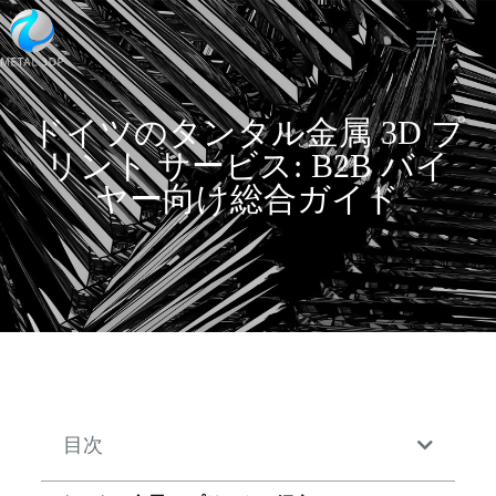
ドイツのタンタル金属 3D プ
リント サービス: B2B バイ
ヤー向け総合ガイド
目次