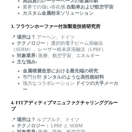
高品質のレーザーベースの金属印刷
業界での強い存在感
自動車および航空宇宙
カスタム金属粉末ソリューション
3. フラウンホーファー付加製造技術研究所
📍
場所は？
アーヘン、ドイツ
🔹
テクノロジー：
選択的電子ビーム溶融法
（SEBM）、レーザー粉末床溶融法（LPBF）
🔹
対象業界:
医療、航空宇宙、エネルギー
🔹
主な強み:
金属積層造形における最先端の研究
専門分野
タンタルのような高性能材料
強力なコラボレーション
ドイツの大手メーカ
ー
4. FITアディティブマニュファクチャリンググルー
プ
📍
場所は？
ルプブルク、ドイツ
🔹
テクノロジー：
LPBF と SEBM
🔹
対象業界:
医療、防衛、航空宇宙