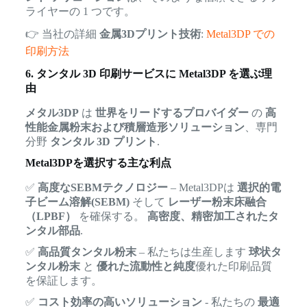
ライヤーの 1 つです。
👉 当社の詳細
金属3Dプリント技術
:
Metal3DP での
印刷方法
6. タンタル 3D 印刷サービスに Metal3DP を選ぶ理
由
メタル3DP
は
世界をリードするプロバイダー
の
高
性能金属粉末および積層造形ソリューション
、専門
分野
タンタル 3D プリント
.
Metal3DPを選択する主な利点
✅
高度なSEBMテクノロジー
– Metal3DPは
選択的電
子ビーム溶解(SEBM)
そして
レーザー粉末床融合
（LPBF）
を確保する。
高密度、精密加工されたタ
ンタル部品
.
✅
高品質タンタル粉末
– 私たちは生産します
球状タ
ンタル粉末
と
優れた流動性と純度
優れた印刷品質
を保証します。
✅
コスト効率の高いソリューション
- 私たちの
最適