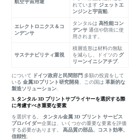
航空宇宙用途
れています
ジェットエ
ンジンと宇宙船
.
タンタルは
高性能コン
エレクトロニクス＆コ
デンサ
通信や防衛に使
ンデンサ
用されます。
積層造形は材料の無駄
サステナビリティ重視
を減らし、ドイツの
グ
リーンイニシアチブ
.
について
ドイツ政府と民間部門
多額の投資をして
いる
金属3Dプリント研究開発
、この国は
革新的な
製造ソリューション
.
3. タンタル 3D プリントサプライヤーを選択する際
に考慮すべき重要な要素
を選択する。
タンタル金属 3D プリント サービス
プロバイダー
企業は、いくつかの重要な要素を評価
する必要があります。
高品質の部品、コスト効率、
信頼性
.