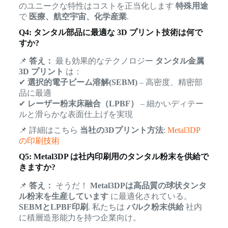
のユニークな特性はコストを正当化します
特殊用途
で
医療、航空宇宙、化学産業
.
Q4: タンタル部品に最適な 3D プリント技術は何で
すか?
📌
答え：
最も効果的なテクノロジー
タンタル金属
3D プリント
は：
✔
選択的電子ビーム溶解(SEBM)
– 高密度、精密部
品に最適
✔
レーザー粉末床融合（LPBF）
– 細かいディテー
ルと滑らかな表面仕上げを実現
📌 詳細はこちら
当社の3Dプリント方法
:
Metal3DP
の印刷技術
Q5: Metal3DP は社内印刷用のタンタル粉末を供給で
きますか?
📌
答え：
そうだ！
Metal3DPは高品質の球状タンタ
ル粉末を生産しています
に最適化されている。
SEBMとLPBF印刷
. 私たちは
バルク粉末供給
社内
に積層造形能力を持つ企業向け。