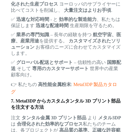
化された生産プロセス
ヨーロッパのサプライヤーに
比べてコストを削減し、
大量注文はよりお手頃
.
✅
迅速な対応時間
- と
効率的な製造能力
、私たちは
保証します
迅速な配達時間
生産期限を守るため。
✅
業界の専門知識
– 長年の経験を持つ
航空宇宙、医
療、産業用途
を提供する。
カスタマイズされたソリ
ューション
お客様のニーズに合わせてカスタマイズ
します。
✅
グローバル配送とサポート
– 信頼性の高い
国際配
送
そして
専用のカスタマーサポート
世界中の産業
顧客向け。
👉 私たちの
高性能金属粉末
:
Metal3DP 製品カタロ
グ
7. Metal3DP からカスタムタンタル 3D プリント部品
を注文する方法
注文
タンタル金属 3D プリント部品
より
メタル3DP
は
合理化された効率的なプロセス
私たちのチーム
は、各プロジェクトが
高品質の基準、正確な許容範