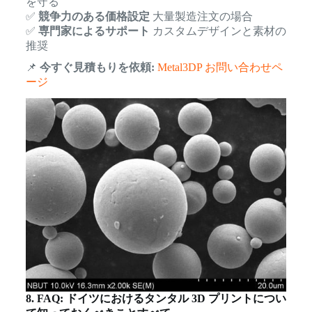
を守る
✅
競争力のある価格設定
大量製造注文の場合
✅
専門家によるサポート
カスタムデザインと素材の
推奨
📌
今すぐ見積もりを依頼:
Metal3DP お問い合わせペ
ージ
8. FAQ: ドイツにおけるタンタル 3D プリントについ