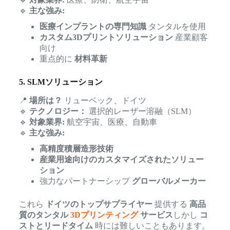
🔹
主な強み:
医療インプラントの専門知識
タンタルを使用
カスタム3Dプリントソリューション
産業顧客
向け
重点的に
材料革新
5. SLMソリューション
📍
場所は？
リューベック、ドイツ
🔹
テクノロジー：
選択的レーザー溶融（SLM）
🔹
対象業界:
航空宇宙、医療、自動車
🔹
主な強み:
高精度積層造形技術
産業用途向けのカスタマイズされたソリュー
ション
強力なパートナーシップ
グローバルメーカー
これら
ドイツのトップサプライヤー
提供する
高品
質のタンタル
3Dプリンティング
サービス
しかし
コ
ストとリードタイム
時には難しいこともあります。