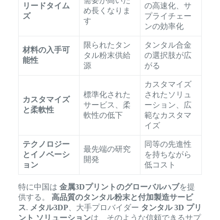
需要が高いた
リードタイム
の高速化、サ
め長くなりま
ズ
プライチェー
す
ンの効率化
限られたタン
タンタル合金
材料の入手可
タル粉末供給
の選択肢が広
能性
源
がる
カスタマイズ
標準化された
されたソリュ
カスタマイズ
サービス、柔
ーション、広
と柔軟性
軟性の低下
範なカスタマ
イズ
テクノロジー
同等の先進性
最先端の研究
とイノベーシ
を持ちながら
開発
ョン
低コスト
特に中国は
金属3Dプリントのグローバルハブ
を提
供する。
高品質のタンタル粉末と付加製造サービ
ス
.
メタル3DP
、大手プロバイダー
タンタル 3D プリ
ント ソリューション
は、そのような信頼できるサプ