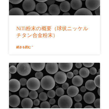
NiTi粉末の概要（球状ニッケル
チタン合金粉末）
続きを読む "