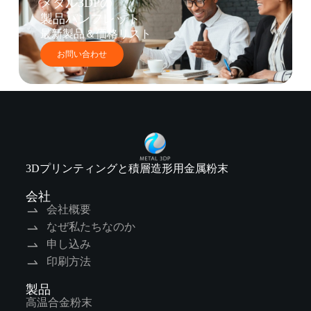
メタル3DPの
製品パンフレット
最新製品＆価格リスト
お問い合わせ
3Dプリンティングと積層造形用金属粉末
会社
会社概要
なぜ私たちなのか
申し込み
印刷方法
製品
高温合金粉末