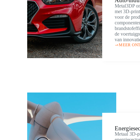
Auto-indus
Metal3DP on
met 3D-print
voor de prod
componenten,
brandstofeffi
de voertuigpr
van innovati
MEER ON
Energiesec
Metaal 3D-pr
energiesecto