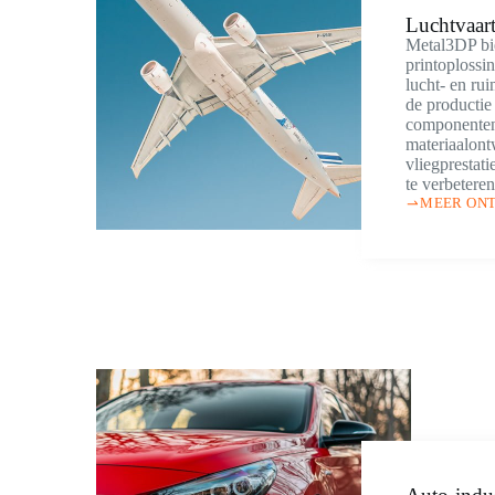
Luchtvaart
Metal3DP bi
printoplossi
lucht- en ru
de productie
componenten
materiaalon
vliegprestati
te verbeteren
MEER ON