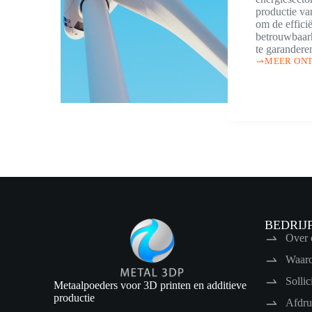
productie va
om de efficië
betrouwbaar
te garandere
MEER ON
BEDRIJ
Over 
Waar
Sollic
Metaalpoeders voor 3D printen en additieve
productie
Afdr