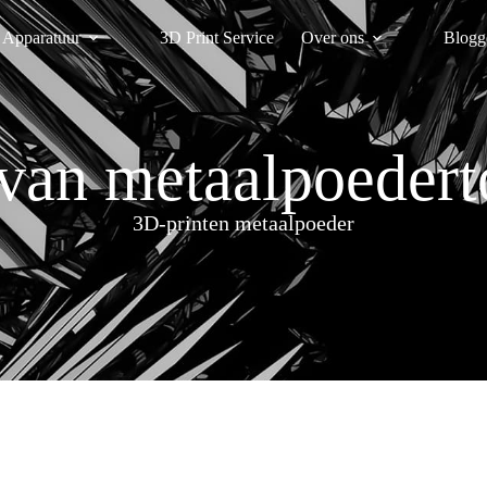
Apparatuur
3D Print Service
Over ons
Blogg
 van metaalpoedert
3D-printen metaalpoeder