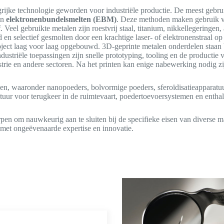
rijke technologie geworden voor industriële productie. De meest gebru
En
elektronenbundelsmelten (EBM)
. Deze methoden maken gebruik va
f. Veel gebruikte metalen zijn roestvrij staal, titanium, nikkellegering
en selectief gesmolten door een krachtige laser- of elektronenstraal o
bject laag voor laag opgebouwd. 3D-geprinte metalen onderdelen staan
ndustriële toepassingen zijn snelle prototyping, tooling en de producti
strie en andere sectoren. Na het printen kan enige nabewerking nodig zi
en, waaronder nanopoeders, bolvormige poeders, sferoïdisatieapparatuu
atuur voor terugkeer in de ruimtevaart, poedertoevoersystemen en enth
en om nauwkeurig aan te sluiten bij de specifieke eisen van diverse m
met ongeëvenaarde expertise en innovatie.