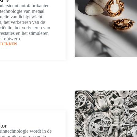
trie
dersteunt autofabrikanten
technologie van metaal
uctie van lichtgewicht
 het verbeteren van de
ciëntie, het verbeteren van
estaties en het stimuleren
ef ontwerp.
TDEKKEN
tor
inttechnologie wordt in de
r gebruikt voor de snelle