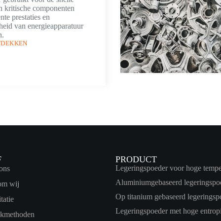
n kritische componenten
nte prestaties en
heid van energieapparatuur
n.
TDEKKEN
F
PRODUCT
Legeringspoeder voor hoge tempe
ons
Aluminiumgebaseerd legeringspo
om wij
Op titanium gebaseerd legeringsp
itatie
Legeringspoeder met hoge entrop
ukmethoden