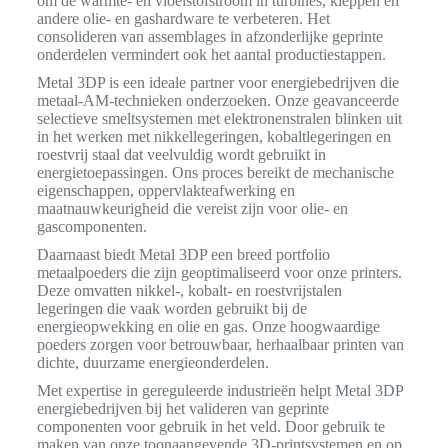
om de warmte- en vloeistofstroom in turbines, kleppen en
andere olie- en gashardware te verbeteren. Het
consolideren van assemblages in afzonderlijke geprinte
onderdelen vermindert ook het aantal productiestappen.
Metal 3DP is een ideale partner voor energiebedrijven die
metaal-AM-technieken onderzoeken. Onze geavanceerde
selectieve smeltsystemen met elektronenstralen blinken uit
in het werken met nikkellegeringen, kobaltlegeringen en
roestvrij staal dat veelvuldig wordt gebruikt in
energietoepassingen. Ons proces bereikt de mechanische
eigenschappen, oppervlakteafwerking en
maatnauwkeurigheid die vereist zijn voor olie- en
gascomponenten.
Daarnaast biedt Metal 3DP een breed portfolio
metaalpoeders die zijn geoptimaliseerd voor onze printers.
Deze omvatten nikkel-, kobalt- en roestvrijstalen
legeringen die vaak worden gebruikt bij de
energieopwekking en olie en gas. Onze hoogwaardige
poeders zorgen voor betrouwbaar, herhaalbaar printen van
dichte, duurzame energieonderdelen.
Met expertise in gereguleerde industrieën helpt Metal 3DP
energiebedrijven bij het valideren van geprinte
componenten voor gebruik in het veld. Door gebruik te
maken van onze toonaangevende 3D-printsystemen en op