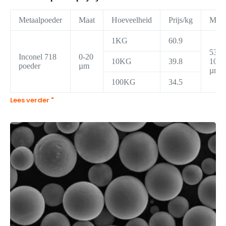
Metaalpoeder
Maat
Hoeveelheid
Prijs/kg
Maat
1KG
60.9
53-
Inconel 718
0-20
10KG
39.8
105
poeder
µm
µm
100KG
34.5
Lees verder "