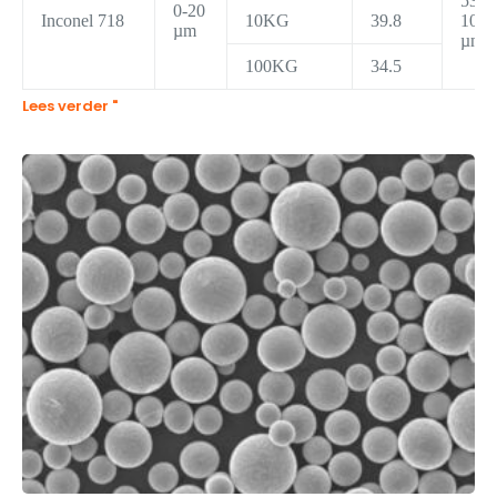
53-
0-20
Inconel 718
10KG
39.8
105
µm
µm
100KG
34.5
Lees verder "