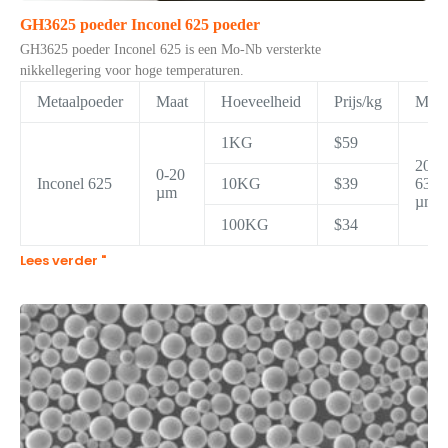
GH3625 poeder Inconel 625 poeder
GH3625 poeder Inconel 625 is een Mo-Nb versterkte
nikkellegering voor hoge temperaturen.
Metaalpoeder
Maat
Hoeveelheid
Prijs/kg
Maat
1KG
$59
20-
0-20
Inconel 625
10KG
$39
63
µm
µm
100KG
$34
Lees verder "