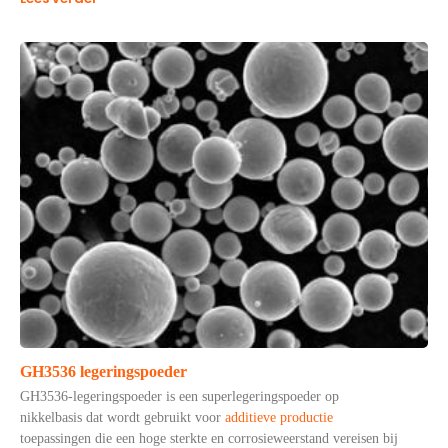
GH3536 legeringspoeder
GH3536-legeringspoeder is een superlegeringspoeder op
nikkelbasis dat wordt gebruikt voor
additieve productie
toepassingen die een hoge sterkte en corrosieweerstand vereisen bij