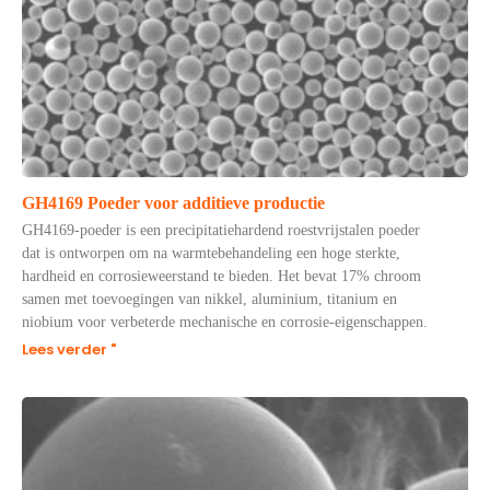
GH4169 Poeder voor additieve productie
GH4169-poeder is een precipitatiehardend roestvrijstalen poeder
dat is ontworpen om na warmtebehandeling een hoge sterkte,
hardheid en corrosieweerstand te bieden. Het bevat 17% chroom
samen met toevoegingen van nikkel, aluminium, titanium en
niobium voor verbeterde mechanische en corrosie-eigenschappen.
Lees verder "