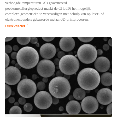
verhoogde temperaturen. Als geavanceerd
poedermetallurgieproduct maakt de GH3536 het mogelijk
complexe geometrieën te vervaardigen met behulp van op laser- of
elektronenbundels gebaseerde metaal-3D-printprocessen.
Lees verder "