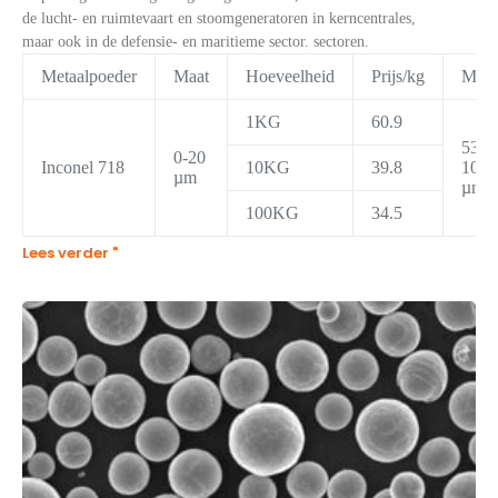
de lucht- en ruimtevaart en stoomgeneratoren in kerncentrales,
maar ook in de defensie- en maritieme sector. sectoren.
Metaalpoeder
Maat
Hoeveelheid
Prijs/kg
Maat
1KG
60.9
53-
0-20
Inconel 718
10KG
39.8
105
µm
µm
100KG
34.5
Lees verder "