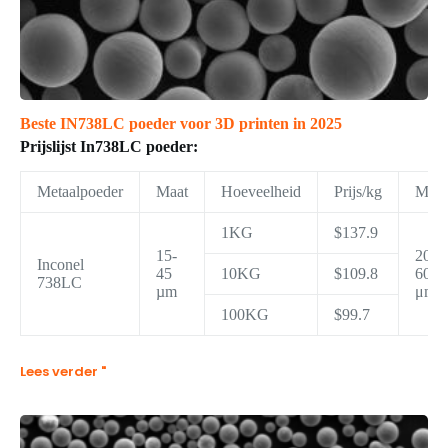
Beste IN738LC poeder voor 3D printen in 2025
Prijslijst In738LC poeder:
Metaalpoeder
Maat
Hoeveelheid
Prijs/kg
Maat
1KG
$137.9
15-
20-
Inconel
45
10KG
$109.8
60
738LC
µm
μm
100KG
$99.7
Lees verder "