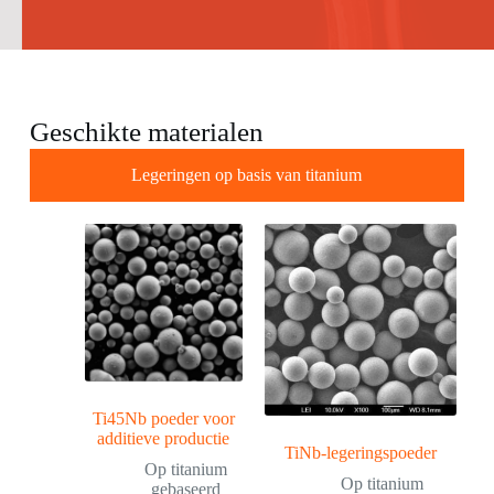
Geschikte materialen
Legeringen op basis van titanium
Ti45Nb poeder voor
additieve productie
TiNb-legeringspoeder
Op titanium
Op titanium
gebaseerd