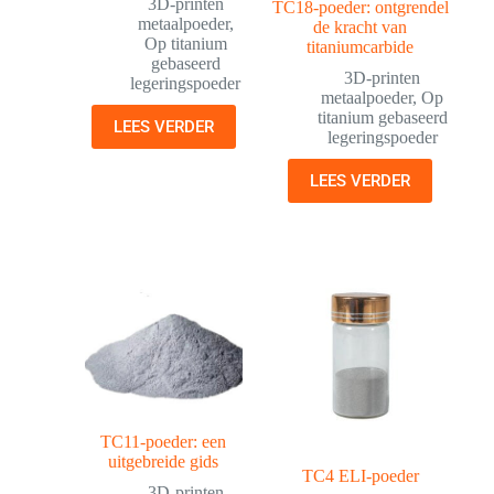
3D-printen
TC18-poeder: ontgrendel
metaalpoeder
,
de kracht van
Op titanium
titaniumcarbide
gebaseerd
3D-printen
legeringspoeder
metaalpoeder
,
Op
titanium gebaseerd
LEES VERDER
legeringspoeder
LEES VERDER
TC11-poeder: een
uitgebreide gids
TC4 ELI-poeder
3D-printen