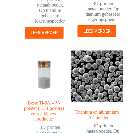
3D-printen
metaalpoeder
,
metaalpoeder
,
Op
Op titanium
titanium gebaseerd
gebaseerd
legeringspoeder
legeringspoeder
LEES VERDER
LEES VERDER
Beste Ti-6Al-4V-
poeder (TC4-poeder)
Titanium en aluminium
voor additieve
TA7-poeder
productie
3D-printen
3D-printen
metaalpoeder
,
Op
metaalpoeder
,