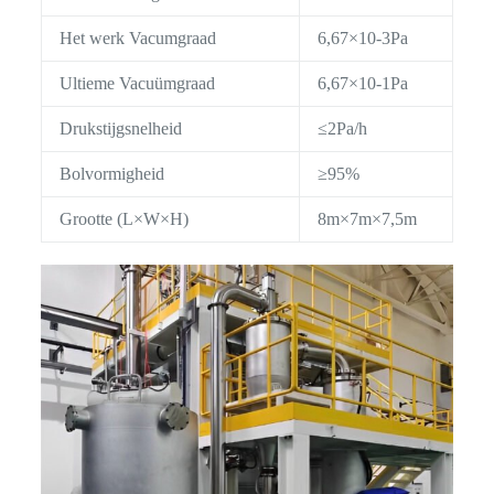
Het werk Vacumgraad
6,67×10-3Pa
Ultieme Vacuümgraad
6,67×10-1Pa
Drukstijgsnelheid
≤2Pa/h
Bolvormigheid
≥95%
Grootte (L×W×H)
8m×7m×7,5m