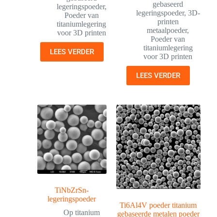
gebaseerd
legeringspoeder
,
legeringspoeder
,
3D-
Poeder van
printen
titaniumlegering
metaalpoeder
,
voor 3D printen
Poeder van
titaniumlegering
LEES VERDER
voor 3D printen
LEES VERDER
TiNbZrSn-
legeringspoeder
Ti6Al4V poeder titanium
Op titanium
gebaseerde metalen poeder