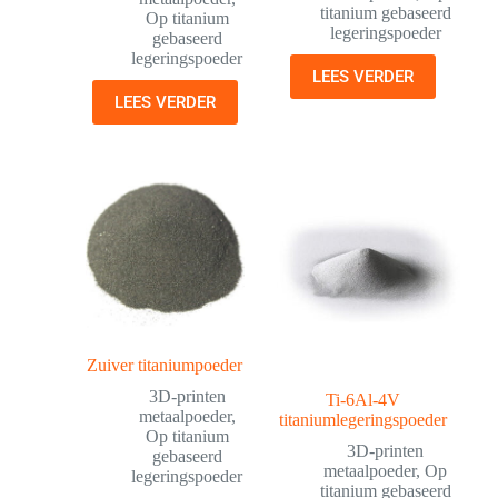
titanium gebaseerd
Op titanium
legeringspoeder
gebaseerd
legeringspoeder
LEES VERDER
LEES VERDER
Zuiver titaniumpoeder
3D-printen
Ti-6Al-4V
metaalpoeder
,
titaniumlegeringspoeder
Op titanium
3D-printen
gebaseerd
metaalpoeder
,
Op
legeringspoeder
titanium gebaseerd