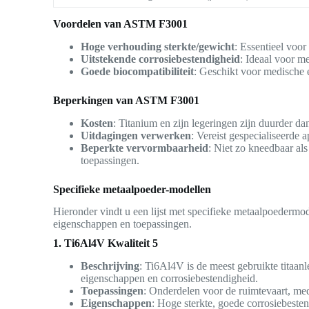
Voordelen van ASTM F3001
Hoge verhouding sterkte/gewicht
: Essentieel voor
Uitstekende corrosiebestendigheid
: Ideaal voor m
Goede biocompatibiliteit
: Geschikt voor medische 
Beperkingen van ASTM F3001
Kosten
: Titanium en zijn legeringen zijn duurder da
Uitdagingen verwerken
: Vereist gespecialiseerde 
Beperkte vervormbaarheid
: Niet zo kneedbaar al
toepassingen.
Specifieke metaalpoeder-modellen
Hieronder vindt u een lijst met specifieke metaalpoederm
eigenschappen en toepassingen.
1. Ti6Al4V Kwaliteit 5
Beschrijving
: Ti6Al4V is de meest gebruikte titaan
eigenschappen en corrosiebestendigheid.
Toepassingen
: Onderdelen voor de ruimtevaart, me
Eigenschappen
: Hoge sterkte, goede corrosiebesten