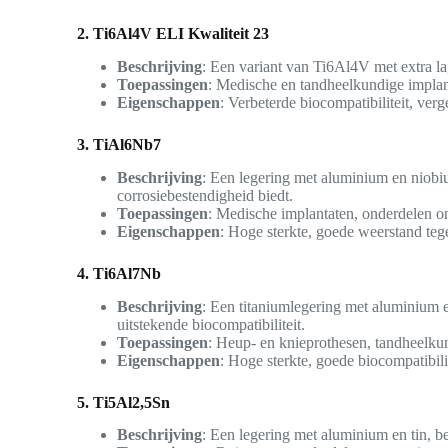
2. Ti6Al4V ELI Kwaliteit 23
Beschrijving
: Een variant van Ti6Al4V met extra lag
Toepassingen
: Medische en tandheelkundige implan
Eigenschappen
: Verbeterde biocompatibiliteit, ver
3. TiAl6Nb7
Beschrijving
: Een legering met aluminium en niobi
corrosiebestendigheid biedt.
Toepassingen
: Medische implantaten, onderdelen o
Eigenschappen
: Hoge sterkte, goede weerstand te
4. Ti6Al7Nb
Beschrijving
: Een titaniumlegering met aluminium
uitstekende biocompatibiliteit.
Toepassingen
: Heup- en knieprothesen, tandheelku
Eigenschappen
: Hoge sterkte, goede biocompatibilit
5. Ti5Al2,5Sn
Beschrijving
: Een legering met aluminium en tin, b