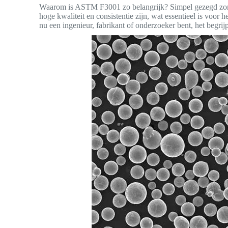
Waarom is ASTM F3001 zo belangrijk? Simpel gezegd zorg
hoge kwaliteit en consistentie zijn, wat essentieel is vo
nu een ingenieur, fabrikant of onderzoeker bent, het beg