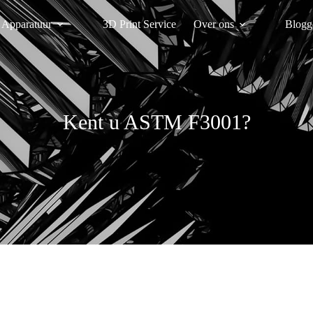
Apparatuur
3D Print Service
Over ons
Blogg
Kent u ASTM F3001?