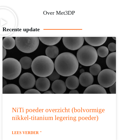
Over Met3DP
Recente update
NiTi poeder overzicht (bolvormige
nikkel-titanium legering poeder)
LEES VERDER "