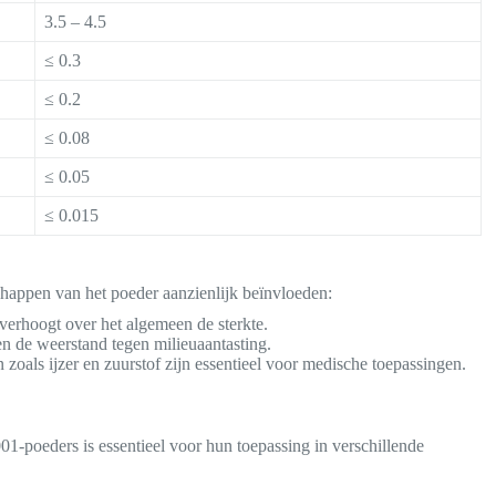
3.5 – 4.5
≤ 0.3
≤ 0.2
≤ 0.08
≤ 0.05
≤ 0.015
happen van het poeder aanzienlijk beïnvloeden:
verhoogt over het algemeen de sterkte.
n de weerstand tegen milieuaantasting.
zoals ijzer en zuurstof zijn essentieel voor medische toepassingen.
poeders is essentieel voor hun toepassing in verschillende