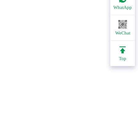
WhatApp
WeChat
Top