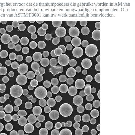
t het ervoor dat de titaniumpoeders die gebruikt worden in AM van
or het produceren van betrouwbare en hoogwaardige componenten. Of u
rijpen van ASTM F3001 kan uw werk aanzienlijk beïnvloeden.