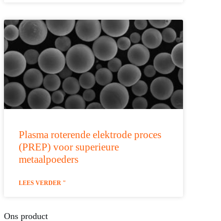
Plasma roterende elektrode proces
(PREP) voor superieure
metaalpoeders
LEES VERDER "
Ons product