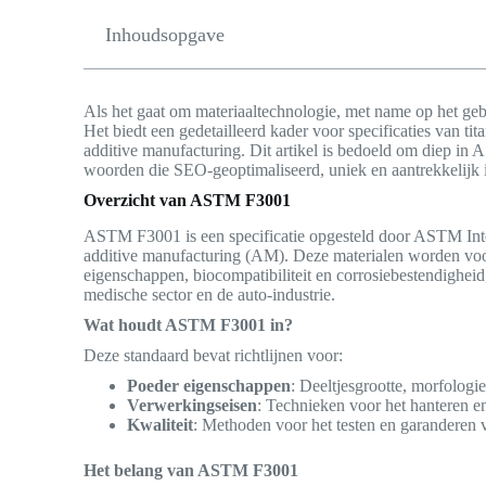
Inhoudsopgave
Als het gaat om materiaaltechnologie, met name op het ge
Het biedt een gedetailleerd kader voor specificaties van t
additive manufacturing. Dit artikel is bedoeld om diep in
woorden die SEO-geoptimaliseerd, uniek en aantrekkelijk i
Overzicht van ASTM F3001
ASTM F3001 is een specificatie opgesteld door ASTM Inter
additive manufacturing (AM). Deze materialen worden vo
eigenschappen, biocompatibiliteit en corrosiebestendigheid
medische sector en de auto-industrie.
Wat houdt ASTM F3001 in?
Deze standaard bevat richtlijnen voor:
Poeder eigenschappen
: Deeltjesgrootte, morfologi
Verwerkingseisen
: Technieken voor het hanteren e
Kwaliteit
: Methoden voor het testen en garanderen 
Het belang van ASTM F3001