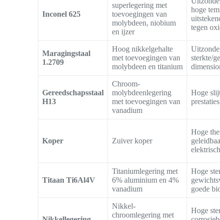
Uitzonder
superlegering met
hoge tem
Inconel 625
toevoegingen van
uitsteke
molybdeen, niobium
tegen oxi
en ijzer
Hoog nikkelgehalte
Uitzonde
Maragingstaal
met toevoegingen van
sterkte/g
1.2709
molybdeen en titanium
dimension
Chroom-
Gereedschapsstaal
molybdeenlegering
Hoge slij
H13
met toevoegingen van
prestatie
vanadium
Hoge the
Koper
Zuiver koper
geleidbaa
elektrisc
Titaniumlegering met
Hoge ste
Titaan Ti6Al4V
6% aluminium en 4%
gewichts
vanadium
goede bio
Nikkel-
Hoge ste
chroomlegering met
Nikkellegering
corrosieb