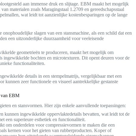
lootgesteld aan immense druk en slijtage. EBM maakt het mogelijk
en van materialen zoals Maragingstaal 1.2709 en gereedschapsstaal
elmallen, wat leidt tot aanzienlijke kostenbesparingen op de lange
 de onophoudelijke slagen van een stansmachine, als een schild dat een
den een uitzonderlijke duurzaamheid voor veeleisende
kelde geometrieën te produceren, maakt het mogelijk om
s ingewikkelde bochten en microtexturen. Dit opent deuren voor de
nieke functionaliteiten.
ngewikkelde details in een stempelmatrijs, vergelijkbaar met een
 kunnen zeer functionele en visueel aantrekkelijke gestanste
en van EBM
ieten en stansvormen. Hier zijn enkele aanvullende toepassingen:
unnen ingewikkelde oppervlaktedetails bevatten, wat leidt tot de
een superieure esthetiek en functionaliteit.
kt om onderdelen voor compressievormen te maken die een
oals kernen voor het gieten van rubberproducten. Koper of
en vanwege hun uitstekende warmtegeleidende eigenschappen.