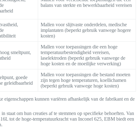
de
balans van sterkte en bewerkbaarheid vereisen
arheid
tvastheid,
Mallen voor slijtvaste onderdelen, medische
de
implantaten (beperkt gebruik vanwege hogere
ibiliteit
kosten)
Mallen voor toepassingen die een hoge
hoog smeltpunt,
temperatuurbestendigheid vereisen,
htheid
laselektroden (beperkt gebruik vanwege de
hoge kosten en de moeilijke verwerking)
Mallen voor toepassingen die bestand moeten
ltpunt, goede
zijn tegen hoge temperaturen, koellichamen
he geleidbaarheid
(beperkt gebruik vanwege hoge kosten)
ke eigenschappen kunnen variëren afhankelijk van de fabrikant en de
n in staat om hun creaties af te stemmen op specifieke behoeften. Van
al 316L tot de hoge-temperatuurkracht van Inconel 625, EBM biedt een
n.