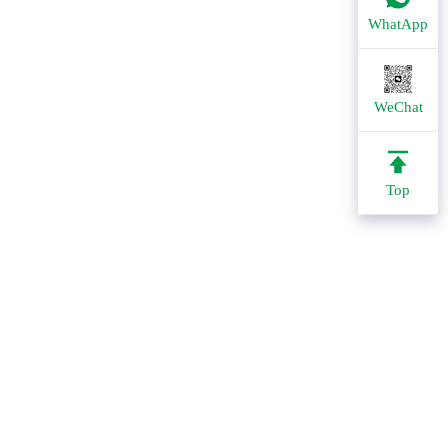
WhatApp
WeChat
Top