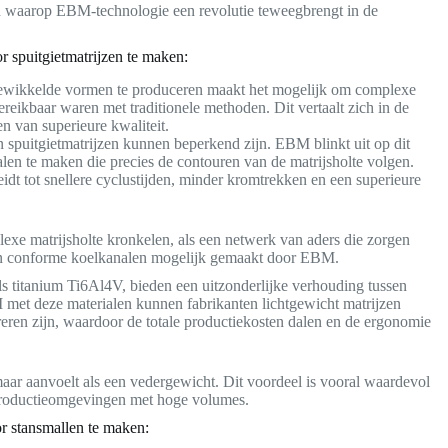
n waarop EBM-technologie een revolutie teweegbrengt in de
spuitgietmatrijzen te maken:
ikkelde vormen te produceren maakt het mogelijk om complexe
reikbaar waren met traditionele methoden. Dit vertaalt zich in de
en van superieure kwaliteit.
n spuitgietmatrijzen kunnen beperkend zijn. EBM blinkt uit op dit
en te maken die precies de contouren van de matrijsholte volgen.
leidt tot snellere cyclustijden, minder kromtrekken en een superieure
lexe matrijsholte kronkelen, als een netwerk van aders die zorgen
 van conforme koelkanalen mogelijk gemaakt door EBM.
s titanium Ti6Al4V, bieden een uitzonderlijke verhouding tussen
met deze materialen kunnen fabrikanten lichtgewicht matrijzen
eren zijn, waardoor de totale productiekosten dalen en de ergonomie
 maar aanvoelt als een vedergewicht. Dit voordeel is vooral waardevol
 productieomgevingen met hoge volumes.
r stansmallen te maken: