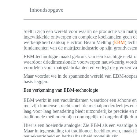
Inhoudsopgave
Stelt u zich een wereld voor waarin de productie van matri
ingewikkelde ontwerpen en complexe koelkanalen geen ob
werkelijkheid dankzij Electron Beam Melting (
EBM
) tech
fundamenten van de matrijzenindustrie op zijn grondveste
EBM-technologie maakt gebruik van een krachtige elektron
waardoor driedimensionale voorwerpen nauwkeurig worden
voordelen voor matrijsfabrikanten en verlegt de grenzen van
Maar voordat we in de spannende wereld van EBM-toepassi
basis leggen.
Een verkenning van EBM-technologie
EBM werkt in een vacuümkamer, waardoor een schone en 
met zijn immense kracht smelt de metaalpoederdeeltjes en
laag-voor-laag benadering biedt uitzonderlijke precisie e
traditionele methoden bijna onmogelijk of ongelooflijk duu
Hier is een boeiende analogie: Zie EBM als een vaardige
Maar in tegenstelling tot traditioneel beeldhouwen, maak
nauwkeurigheid en herhaalbaarheid mogelijk zijn.