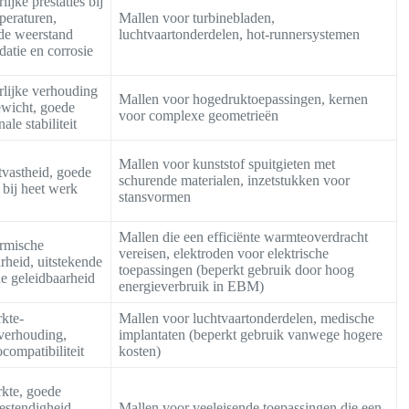
lijke prestaties bij
peraturen,
Mallen voor turbinebladen,
nde weerstand
luchtvaartonderdelen, hot-runnersystemen
datie en corrosie
rlijke verhouding
Mallen voor hogedruktoepassingen, kernen
ewicht, goede
voor complexe geometrieën
ale stabiliteit
Mallen voor kunststof spuitgieten met
tvastheid, goede
schurende materialen, inzetstukken voor
s bij heet werk
stansvormen
Mallen die een efficiënte warmteoverdracht
rmische
vereisen, elektroden voor elektrische
rheid, uitstekende
toepassingen (beperkt gebruik door hoog
he geleidbaarheid
energieverbruik in EBM)
rkte-
Mallen voor luchtvaartonderdelen, medische
verhouding,
implantaten (beperkt gebruik vanwege hogere
compatibiliteit
kosten)
rkte, goede
estendigheid,
Mallen voor veeleisende toepassingen die een