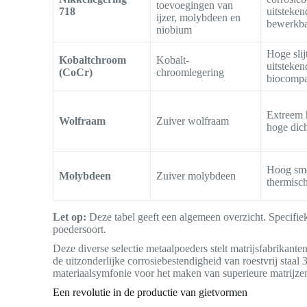
toevoegingen van
718
uitsteken
ijzer, molybdeen en
bewerkba
niobium
Hoge slij
Kobaltchroom
Kobalt-
uitsteken
(CoCr)
chroomlegering
biocompat
Extreem 
Wolfraam
Zuiver wolfraam
hoge dic
Hoog sme
Molybdeen
Zuiver molybdeen
thermisc
Let op:
Deze tabel geeft een algemeen overzicht. Specifie
poedersoort.
Deze diverse selectie metaalpoeders stelt matrijsfabrikante
de uitzonderlijke corrosiebestendigheid van roestvrij sta
materiaalsymfonie voor het maken van superieure matrijze
Een revolutie in de productie van gietvormen