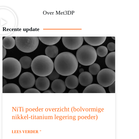
Over Met3DP
Recente update
NiTi poeder overzicht (bolvormige
nikkel-titanium legering poeder)
LEES VERDER "