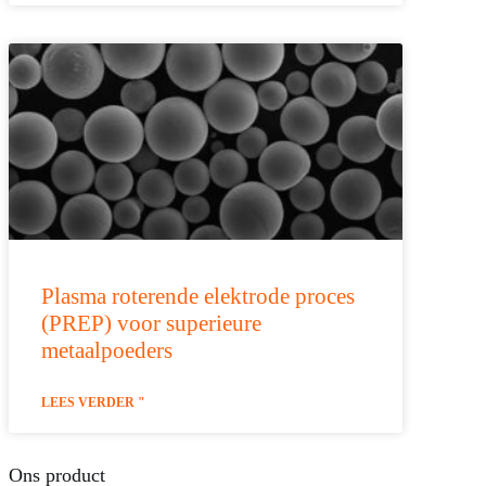
Plasma roterende elektrode proces
(PREP) voor superieure
metaalpoeders
LEES VERDER "
Ons product