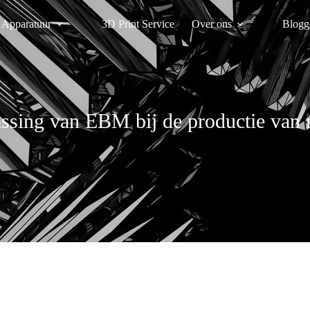
Apparatuur
3D Print Service
Over ons
Blogg
ssing van EBM bij de productie van 