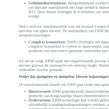
Schimmelinzetstukken:
Stempelmatrijzen worden b
om slijtvaste matrijsinserts met hoge sterkte te mak
H13. Deze inserts verlengen de levensduur van stemp
termijn.
Stelt u zich een matrijsinzetstuk voor dat bestand is tegen
spervuur van pijlen afweert. De inzetstukken van EBM bie
stempeltoepassingen.
Complexe kenmerken:
EBM's vermogen om ingewik
complexe kenmerken te creëren in stansvormen, zoal
productie van innovatieve gestanste onderdelen met u
Zie het als volgt: EBM snijdt met ongeëvenaarde precisie i
meester-graveur die nauwgezet een ontwerp maakt. Hierdoor
onderdelen worden gemaakt.
Verder dan spuitgieten en stempelen: Diverse toepassing
De transformerende kracht van EBM gaat verder dan spuitg
Blaasvormen:
EBM geproduceerde blaasvormkernen k
productie van hoogwaardige blaasvormonderdelen met 
Drukvormen:
EBM-technologie kan worden gebrui
uitzonderlijk warmtegeleidingsvermogen vereisen, z
koperlegeringen zijn ideaal voor zulke toepassing