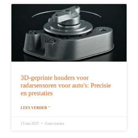
3D-geprinte houders voor
radarsensoren voor auto's: Precisie
en prestaties
LEES VERDER "
13 mei 2025
Geen reacties