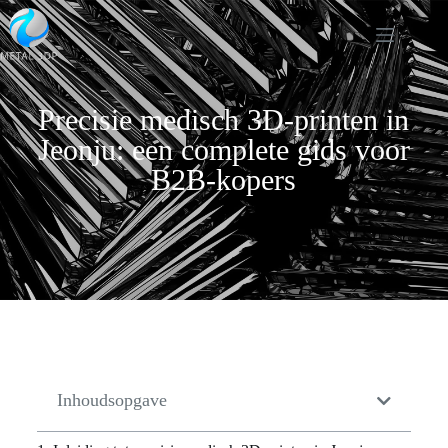
Precisie medisch 3D-printen in
Jeonju: een complete gids voor
B2B-kopers
Inhoudsopgave