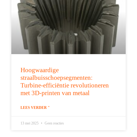
Hoogwaardige
straalbuisschoepsegmenten:
Turbine-efficiëntie revolutioneren
met 3D-printen van metaal
LEES VERDER "
13 mei 2025
Geen reacties