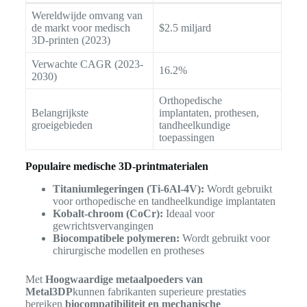
Wereldwijde omvang van
de markt voor medisch
$2.5 miljard
3D-printen (2023)
Verwachte CAGR (2023-
16.2%
2030)
Orthopedische
Belangrijkste
implantaten, prothesen,
groeigebieden
tandheelkundige
toepassingen
Populaire medische 3D-printmaterialen
Titaniumlegeringen (Ti-6Al-4V):
Wordt gebruikt
voor orthopedische en tandheelkundige implantaten
Kobalt-chroom (CoCr):
Ideaal voor
gewrichtsvervangingen
Biocompatibele polymeren:
Wordt gebruikt voor
chirurgische modellen en protheses
Met
Hoogwaardige metaalpoeders van
Metal3DP
kunnen fabrikanten superieure prestaties
bereiken
biocompatibiliteit en mechanische