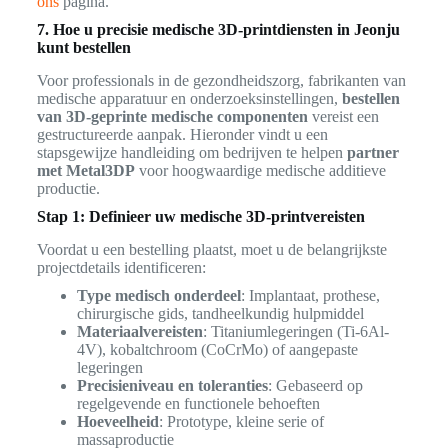
ons
pagina.
7. Hoe u precisie medische 3D-printdiensten in Jeonju
kunt bestellen
Voor professionals in de gezondheidszorg, fabrikanten van
medische apparatuur en onderzoeksinstellingen,
bestellen
van 3D-geprinte medische componenten
vereist een
gestructureerde aanpak. Hieronder vindt u een
stapsgewijze handleiding om bedrijven te helpen
partner
met Metal3DP
voor hoogwaardige medische additieve
productie.
Stap 1: Definieer uw medische 3D-printvereisten
Voordat u een bestelling plaatst, moet u de belangrijkste
projectdetails identificeren:
Type medisch onderdeel
: Implantaat, prothese,
chirurgische gids, tandheelkundig hulpmiddel
Materiaalvereisten
: Titaniumlegeringen (Ti-6Al-
4V), kobaltchroom (CoCrMo) of aangepaste
legeringen
Precisieniveau en toleranties
: Gebaseerd op
regelgevende en functionele behoeften
Hoeveelheid
: Prototype, kleine serie of
massaproductie