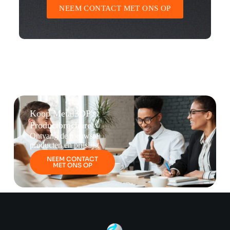
NEEM CONTACT MET ONS OP
Koop Metal3DP's
Productbrochure
Ontvang de nieuwste
producten en prijslijst
NEEM CONTACT
MET ONS OP