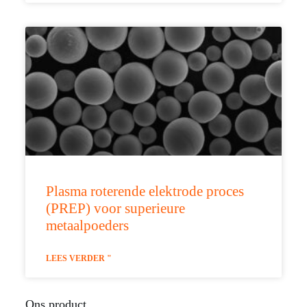
Plasma roterende elektrode proces
(PREP) voor superieure
metaalpoeders
LEES VERDER "
Ons product