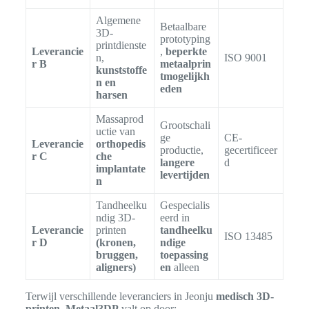
Algemene
Betaalbare
3D-
prototyping
printdienste
Leverancie
,
beperkte
n,
ISO 9001
r B
metaalprin
kunststoffe
tmogelijkh
n en
eden
harsen
Massaprod
Grootschali
uctie van
ge
CE-
Leverancie
orthopedis
productie,
gecertificeer
r C
che
langere
d
implantate
levertijden
n
Tandheelku
Gespecialis
ndig 3D-
eerd in
Leverancie
printen
tandheelku
ISO 13485
r D
(kronen,
ndige
bruggen,
toepassing
aligners)
en
alleen
Terwijl verschillende leveranciers in Jeonju
medisch 3D-
printen
,
Metaal3DP
valt op door: