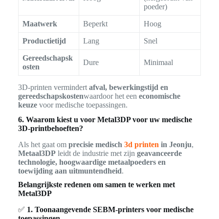
poeder)
Maatwerk
Beperkt
Hoog
Productietijd
Lang
Snel
Gereedschapsk
Dure
Minimaal
osten
3D-printen vermindert
afval, bewerkingstijd en
gereedschapskosten
waardoor het een
economische
keuze
voor medische toepassingen.
6. Waarom kiest u voor Metal3DP voor uw medische
3D-printbehoeften?
Als het gaat om
precisie medisch
3d printen
in Jeonju
,
Metaal3DP
leidt de industrie met zijn
geavanceerde
technologie, hoogwaardige metaalpoeders en
toewijding aan uitmuntendheid
.
Belangrijkste redenen om samen te werken met
Metal3DP
✅
1. Toonaangevende SEBM-printers voor medische
toepassingen