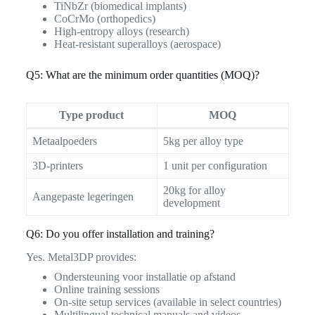
TiNbZr (biomedical implants)
CoCrMo (orthopedics)
High-entropy alloys (research)
Heat-resistant superalloys (aerospace)
Q5: What are the minimum order quantities (MOQ)?
Type product
MOQ
Metaalpoeders
5kg per alloy type
3D-printers
1 unit per configuration
20kg for alloy
Aangepaste legeringen
development
Q6: Do you offer installation and training?
Yes. Metal3DP provides:
Ondersteuning voor installatie op afstand
Online training sessions
On-site setup services (available in select countries)
Multilingual technical manuals and videos