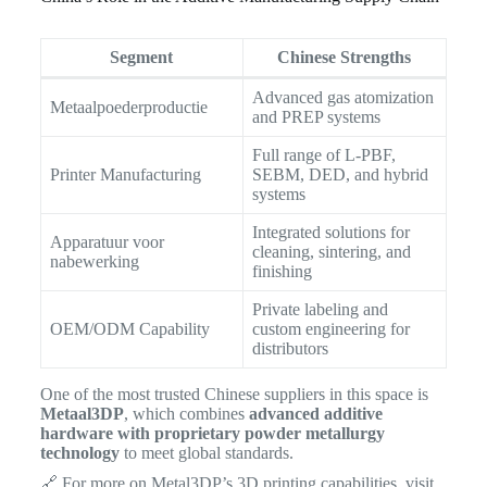
Segment
Chinese Strengths
Advanced gas atomization
Metaalpoederproductie
and PREP systems
Full range of L-PBF,
Printer Manufacturing
SEBM, DED, and hybrid
systems
Integrated solutions for
Apparatuur voor
cleaning, sintering, and
nabewerking
finishing
Private labeling and
OEM/ODM Capability
custom engineering for
distributors
One of the most trusted Chinese suppliers in this space is
Metaal3DP
, which combines
advanced additive
hardware with proprietary powder metallurgy
technology
to meet global standards.
🔗 For more on Metal3DP’s 3D printing capabilities, visit