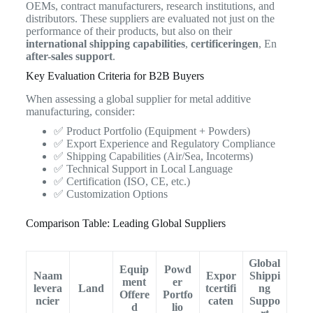
OEMs, contract manufacturers, research institutions, and
distributors. These suppliers are evaluated not just on the
performance of their products, but also on their
international shipping capabilities
,
certificeringen
, En
after-sales support
.
Key Evaluation Criteria for B2B Buyers
When assessing a global supplier for metal additive
manufacturing, consider:
✅ Product Portfolio (Equipment + Powders)
✅ Export Experience and Regulatory Compliance
✅ Shipping Capabilities (Air/Sea, Incoterms)
✅ Technical Support in Local Language
✅ Certification (ISO, CE, etc.)
✅ Customization Options
Comparison Table: Leading Global Suppliers
Global
Equip
Powd
Naam
Expor
Shippi
ment
er
levera
Land
tcertifi
ng
Offere
Portfo
ncier
caten
Suppo
d
lio