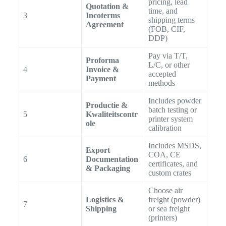
pricing, lead
Quotation &
time, and
3
Incoterms
shipping terms
Agreement
(FOB, CIF,
DDP)
Pay via T/T,
Proforma
L/C, or other
4
Invoice &
accepted
Payment
methods
Includes powder
Productie &
batch testing or
5
Kwaliteitscontr
printer system
ole
calibration
Includes MSDS,
Export
COA, CE
6
Documentation
certificates, and
& Packaging
custom crates
Choose air
Logistics &
freight (powder)
7
Shipping
or sea freight
(printers)