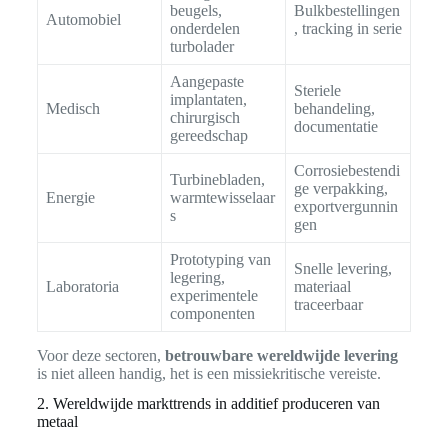
beugels,
Bulkbestellingen
Automobiel
onderdelen
, tracking in serie
turbolader
Aangepaste
Steriele
implantaten,
Medisch
behandeling,
chirurgisch
documentatie
gereedschap
Corrosiebestendi
Turbinebladen,
ge verpakking,
Energie
warmtewisselaar
exportvergunnin
s
gen
Prototyping van
Snelle levering,
legering,
Laboratoria
materiaal
experimentele
traceerbaar
componenten
Voor deze sectoren,
betrouwbare wereldwijde levering
is niet alleen handig, het is een missiekritische vereiste.
2. Wereldwijde markttrends in additief produceren van
metaal