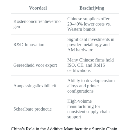
Voordeel
Beschrijving
Chinese suppliers offer
Kostenconcurrentievermo
20–40% lower costs vs.
gen
Western brands
Significant investments in
R&D Innovation
powder metallurgy and
AM hardware
Many Chinese firms hold
Gereedheid voor export
ISO, CE, and RoHS
certifications
Ability to develop custom
Aanpassingsflexibiliteit
alloys and printer
configurations
High-volume
manufacturing for
Schaalbare productie
consistent supply chain
support
China’s Role in the Additive Manufacturing Supply Chain