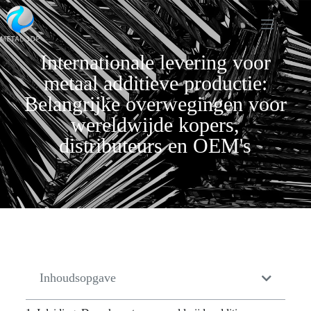
Internationale levering voor
metaal additieve productie:
Belangrijke overwegingen voor
wereldwijde kopers,
distributeurs en OEM's
Inhoudsopgave