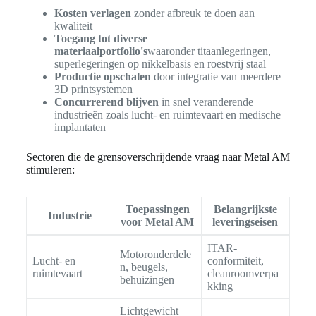
Kosten verlagen
zonder afbreuk te doen aan
kwaliteit
Toegang tot diverse
materiaalportfolio's
waaronder titaanlegeringen,
superlegeringen op nikkelbasis en roestvrij staal
Productie opschalen
door integratie van meerdere
3D printsystemen
Concurrerend blijven
in snel veranderende
industrieën zoals lucht- en ruimtevaart en medische
implantaten
Sectoren die de grensoverschrijdende vraag naar Metal AM
stimuleren:
Toepassingen
Belangrijkste
Industrie
voor Metal AM
leveringseisen
ITAR-
Motoronderdele
Lucht- en
conformiteit,
n, beugels,
ruimtevaart
cleanroomverpa
behuizingen
kking
Lichtgewicht