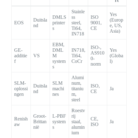
rt
Stainle
Yes
DMLS
ss
ISO
Duitsla
(Europ
EOS
printer
steel,
9001,
nd
e, US,
s
Ti64,
CE
Asia)
IN718
EBM,
ISO-,
GE-
DML
IN718,
Yes
AS910
additie
VS
M
Ti64,
(Globa
0-
f
system
CoCr
l)
norm
s
Alumi
SLM-
SLM
num,
Duitsla
ISO,
oplossi
machi
titaniu
Ja
nd
CE
ngen
nes
m,
steel
Roestv
Groot-
L-PBF
rij
Renish
CE,
Brittan
system
staal,
Ja
aw
ISO
nië
s
alumin
ium