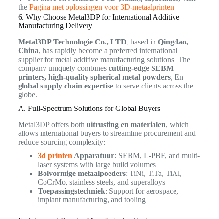
the
Pagina met oplossingen voor 3D-metaalprinten
6. Why Choose Metal3DP for International Additive
Manufacturing Delivery
Metal3DP Technologie Co., LTD
, based in
Qingdao,
China
, has rapidly become a preferred international
supplier for metal additive manufacturing solutions. The
company uniquely combines
cutting-edge SEBM
printers, high-quality spherical metal powders
, En
global supply chain expertise
to serve clients across the
globe.
A. Full-Spectrum Solutions for Global Buyers
Metal3DP offers both
uitrusting en materialen
, which
allows international buyers to streamline procurement and
reduce sourcing complexity:
3d printen
Apparatuur
: SEBM, L-PBF, and multi-
laser systems with large build volumes
Bolvormige metaalpoeders
: TiNi, TiTa, TiAl,
CoCrMo, stainless steels, and superalloys
Toepassingstechniek
: Support for aerospace,
implant manufacturing, and tooling