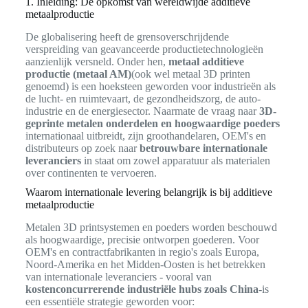
1. Inleiding: De opkomst van wereldwijde additieve
metaalproductie
De globalisering heeft de grensoverschrijdende
verspreiding van geavanceerde productietechnologieën
aanzienlijk versneld. Onder hen,
metaal additieve
productie (metaal AM)
(ook wel metaal 3D printen
genoemd) is een hoeksteen geworden voor industrieën als
de lucht- en ruimtevaart, de gezondheidszorg, de auto-
industrie en de energiesector. Naarmate de vraag naar
3D-
geprinte metalen onderdelen en hoogwaardige poeders
internationaal uitbreidt, zijn groothandelaren, OEM's en
distributeurs op zoek naar
betrouwbare internationale
leveranciers
in staat om zowel apparatuur als materialen
over continenten te vervoeren.
Waarom internationale levering belangrijk is bij additieve
metaalproductie
Metalen 3D printsystemen en poeders worden beschouwd
als hoogwaardige, precisie ontworpen goederen. Voor
OEM's en contractfabrikanten in regio's zoals Europa,
Noord-Amerika en het Midden-Oosten is het betrekken
van internationale leveranciers - vooral van
kostenconcurrerende industriële hubs zoals China
-is
een essentiële strategie geworden voor: