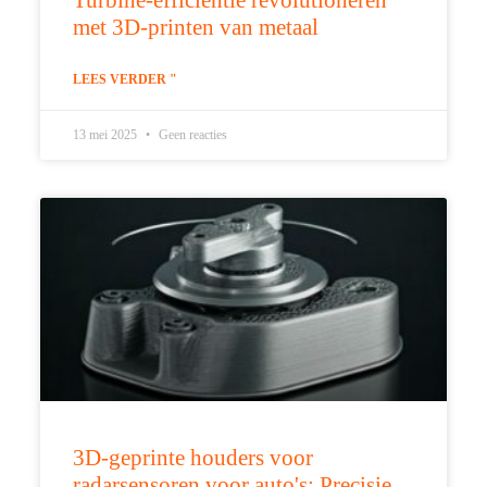
met 3D-printen van metaal
LEES VERDER "
13 mei 2025
Geen reacties
3D-geprinte houders voor
radarsensoren voor auto's: Precisie