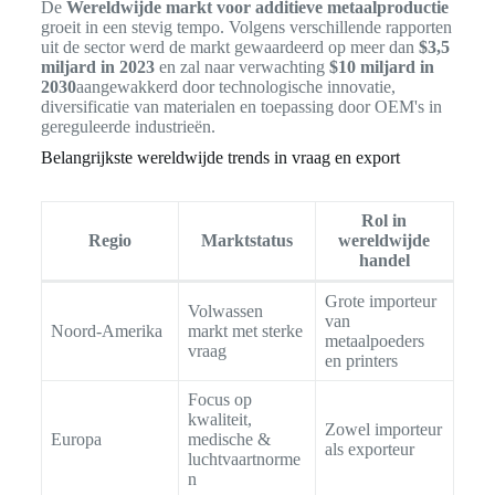
De
Wereldwijde markt voor additieve metaalproductie
groeit in een stevig tempo. Volgens verschillende rapporten
uit de sector werd de markt gewaardeerd op meer dan
$3,5
miljard in 2023
en zal naar verwachting
$10 miljard in
2030
aangewakkerd door technologische innovatie,
diversificatie van materialen en toepassing door OEM's in
gereguleerde industrieën.
Belangrijkste wereldwijde trends in vraag en export
Rol in
Regio
Marktstatus
wereldwijde
handel
Grote importeur
Volwassen
van
Noord-Amerika
markt met sterke
metaalpoeders
vraag
en printers
Focus op
kwaliteit,
Zowel importeur
Europa
medische &
als exporteur
luchtvaartnorme
n