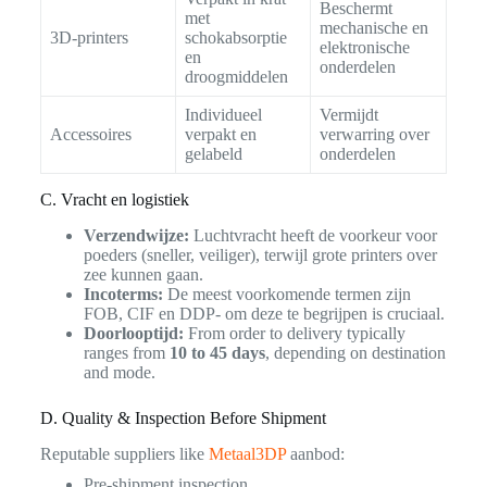
Beschermt
met
mechanische en
3D-printers
schokabsorptie
elektronische
en
onderdelen
droogmiddelen
Individueel
Vermijdt
Accessoires
verpakt en
verwarring over
gelabeld
onderdelen
C. Vracht en logistiek
Verzendwijze:
Luchtvracht heeft de voorkeur voor
poeders (sneller, veiliger), terwijl grote printers over
zee kunnen gaan.
Incoterms:
De meest voorkomende termen zijn
FOB, CIF en DDP- om deze te begrijpen is cruciaal.
Doorlooptijd:
From order to delivery typically
ranges from
10 to 45 days
, depending on destination
and mode.
D. Quality & Inspection Before Shipment
Reputable suppliers like
Metaal3DP
aanbod:
Pre-shipment inspection