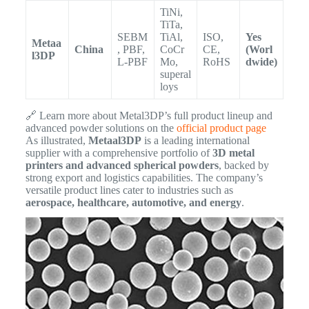
TiNi,
TiTa,
SEBM
TiAl,
ISO,
Yes
Metaa
China
, PBF,
CoCr
CE,
(Worl
l3DP
L-PBF
Mo,
RoHS
dwide)
superal
loys
🔗 Learn more about Metal3DP’s full product lineup and
advanced powder solutions on the
official product page
As illustrated,
Metaal3DP
is a leading international
supplier with a comprehensive portfolio of
3D metal
printers and advanced spherical powders
, backed by
strong export and logistics capabilities. The company’s
versatile product lines cater to industries such as
aerospace, healthcare, automotive, and energy
.