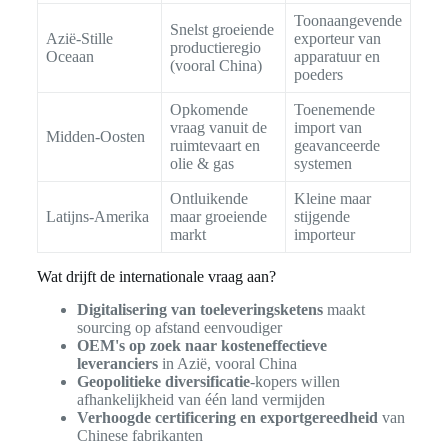
Toonaangevende
Snelst groeiende
Azië-Stille
exporteur van
productieregio
Oceaan
apparatuur en
(vooral China)
poeders
Opkomende
Toenemende
vraag vanuit de
import van
Midden-Oosten
ruimtevaart en
geavanceerde
olie & gas
systemen
Ontluikende
Kleine maar
Latijns-Amerika
maar groeiende
stijgende
markt
importeur
Wat drijft de internationale vraag aan?
Digitalisering van toeleveringsketens
maakt
sourcing op afstand eenvoudiger
OEM's op zoek naar kosteneffectieve
leveranciers
in Azië, vooral China
Geopolitieke diversificatie
-kopers willen
afhankelijkheid van één land vermijden
Verhoogde certificering en exportgereedheid
van
Chinese fabrikanten