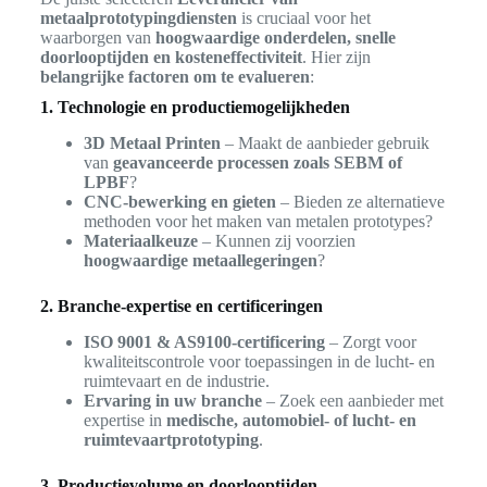
metaalprototypingdiensten
is cruciaal voor het
waarborgen van
hoogwaardige onderdelen, snelle
doorlooptijden en kosteneffectiviteit
. Hier zijn
belangrijke factoren om te evalueren
:
1. Technologie en productiemogelijkheden
3D Metaal Printen
– Maakt de aanbieder gebruik
van
geavanceerde processen zoals SEBM of
LPBF
?
CNC-bewerking en gieten
– Bieden ze alternatieve
methoden voor het maken van metalen prototypes?
Materiaalkeuze
– Kunnen zij voorzien
hoogwaardige metaallegeringen
?
2. Branche-expertise en certificeringen
ISO 9001 & AS9100-certificering
– Zorgt voor
kwaliteitscontrole voor toepassingen in de lucht- en
ruimtevaart en de industrie.
Ervaring in uw branche
– Zoek een aanbieder met
expertise in
medische, automobiel- of lucht- en
ruimtevaartprototyping
.
3. Productievolume en doorlooptijden