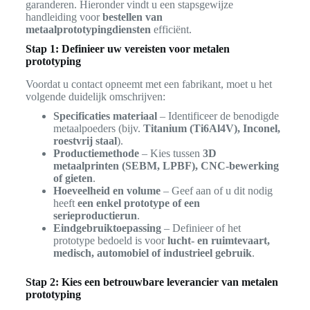
garanderen. Hieronder vindt u een stapsgewijze
handleiding voor
bestellen van
metaalprototypingdiensten
efficiënt.
Stap 1: Definieer uw vereisten voor metalen
prototyping
Voordat u contact opneemt met een fabrikant, moet u het
volgende duidelijk omschrijven:
Specificaties materiaal
– Identificeer de benodigde
metaalpoeders (bijv.
Titanium (Ti6Al4V), Inconel,
roestvrij staal
).
Productiemethode
– Kies tussen
3D
metaalprinten (SEBM, LPBF), CNC-bewerking
of gieten
.
Hoeveelheid en volume
– Geef aan of u dit nodig
heeft
een enkel prototype of een
serieproductierun
.
Eindgebruiktoepassing
– Definieer of het
prototype bedoeld is voor
lucht- en ruimtevaart,
medisch, automobiel of industrieel gebruik
.
Stap 2: Kies een betrouwbare leverancier van metalen
prototyping