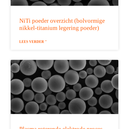
NiTi poeder overzicht (bolvormige
nikkel-titanium legering poeder)
LEES VERDER "
Plasma roterende elektrode proces