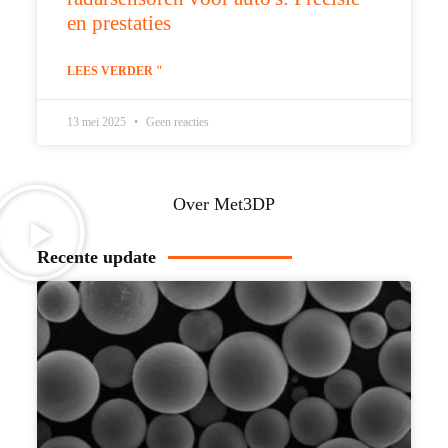
en prestaties
LEES VERDER "
13 mei 2025
Geen reacties
Over Met3DP
Recente update