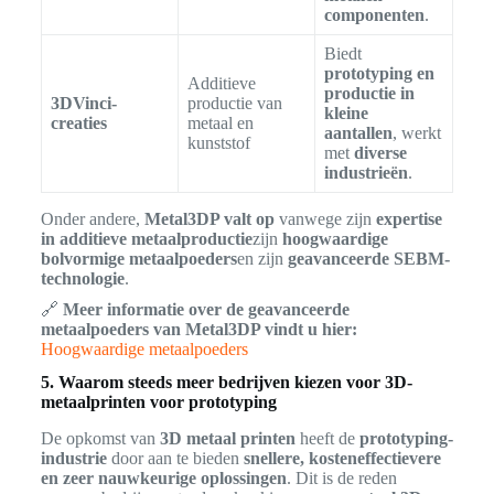
componenten
.
Biedt
prototyping en
Additieve
productie in
3DVinci-
productie van
kleine
creaties
metaal en
aantallen
, werkt
kunststof
met
diverse
industrieën
.
Onder andere,
Metal3DP valt op
vanwege zijn
expertise
in additieve metaalproductie
zijn
hoogwaardige
bolvormige metaalpoeders
en zijn
geavanceerde SEBM-
technologie
.
🔗
Meer informatie over de geavanceerde
metaalpoeders van Metal3DP vindt u hier:
Hoogwaardige metaalpoeders
5. Waarom steeds meer bedrijven kiezen voor 3D-
metaalprinten voor prototyping
De opkomst van
3D metaal printen
heeft de
prototyping-
industrie
door aan te bieden
snellere, kosteneffectievere
en zeer nauwkeurige oplossingen
. Dit is de reden