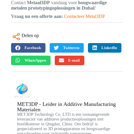
Contact
Metaal3DP
vandaag voor
hoogwaardige
metalen prototypingoplossingen in Dubai
!
Vraag nu een offerte aan:
Contacteer Metal3DP
Delen op
Facebook
Twitteren
LinkedIn
WhatsAppen
E-mail
MET3DP - Leider in Additive Manufacturing
Materialen
MET3DP Technology Co, LTD is een toonaangevende
leverancier van additieve productieoplossingen met
hoofdkantoor in Qingdao, China. Ons bedrijf is
gespecialiseerd in 3D printapparatuur en hoogwaardige
metaalpoeders voor industriële toepassingen.