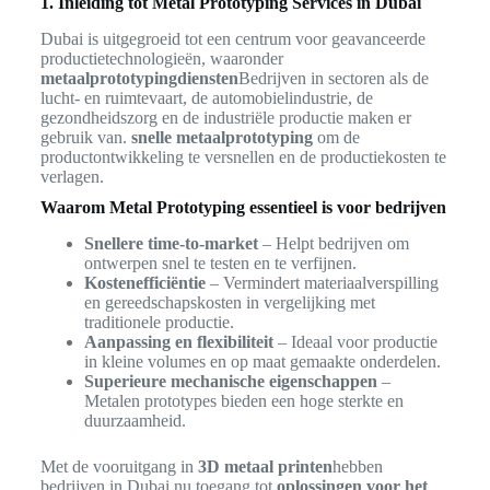
1. Inleiding tot Metal Prototyping Services in Dubai
Dubai is uitgegroeid tot een centrum voor geavanceerde
productietechnologieën, waaronder
metaalprototypingdiensten
Bedrijven in sectoren als de
lucht- en ruimtevaart, de automobielindustrie, de
gezondheidszorg en de industriële productie maken er
gebruik van.
snelle metaalprototyping
om de
productontwikkeling te versnellen en de productiekosten te
verlagen.
Waarom Metal Prototyping essentieel is voor bedrijven
Snellere time-to-market
– Helpt bedrijven om
ontwerpen snel te testen en te verfijnen.
Kostenefficiëntie
– Vermindert materiaalverspilling
en gereedschapskosten in vergelijking met
traditionele productie.
Aanpassing en flexibiliteit
– Ideaal voor productie
in kleine volumes en op maat gemaakte onderdelen.
Superieure mechanische eigenschappen
–
Metalen prototypes bieden een hoge sterkte en
duurzaamheid.
Met de vooruitgang in
3D metaal printen
hebben
bedrijven in Dubai nu toegang tot
oplossingen voor het