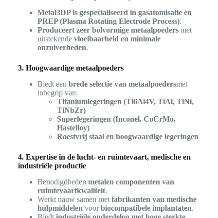
Metal3DP is gespecialiseerd in gasatomisatie en
PREP (Plasma Rotating Electrode Process)
.
Produceert zeer bolvormige metaalpoeders
met
uitstekende
vloeibaarheid en minimale
onzuiverheden
.
3. Hoogwaardige metaalpoeders
Biedt een
brede selectie van metaalpoeders
met
inbegrip van:
Titaniumlegeringen (Ti6Al4V, TiAl, TiNi,
TiNbZr)
Superlegeringen (Inconel, CoCrMo,
Hastelloy)
Roestvrij staal en hoogwaardige legeringen
4. Expertise in de lucht- en ruimtevaart, medische en
industriële productie
Benodigdheden
metalen componenten van
ruimtevaartkwaliteit
.
Werkt nauw samen met
fabrikanten van medische
hulpmiddelen
voor
biocompatibele implantaten
.
Biedt
industriële onderdelen met hoge sterkte