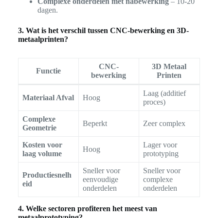
Complexe onderdelen met nabewerking
– 10-20
dagen.
3. Wat is het verschil tussen CNC-bewerking en 3D-
metaalprinten?
CNC-
3D Metaal
Functie
bewerking
Printen
Laag (additief
Materiaal Afval
Hoog
proces)
Complexe
Beperkt
Zeer complex
Geometrie
Kosten voor
Lager voor
Hoog
laag volume
prototyping
Sneller voor
Sneller voor
Productiesnelh
eenvoudige
complexe
eid
onderdelen
onderdelen
4. Welke sectoren profiteren het meest van
metaalprototyping?