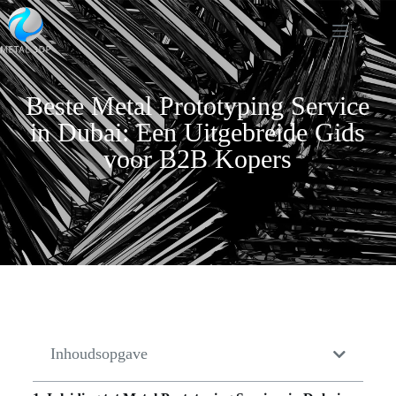
Beste Metal Prototyping Service
in Dubai: Een Uitgebreide Gids
voor B2B Kopers
Inhoudsopgave