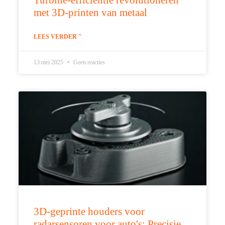
Turbine-efficiëntie revolutioneren
met 3D-printen van metaal
LEES VERDER "
13 mei 2025
Geen reacties
3D-geprinte houders voor
radarsensoren voor auto's: Precisie