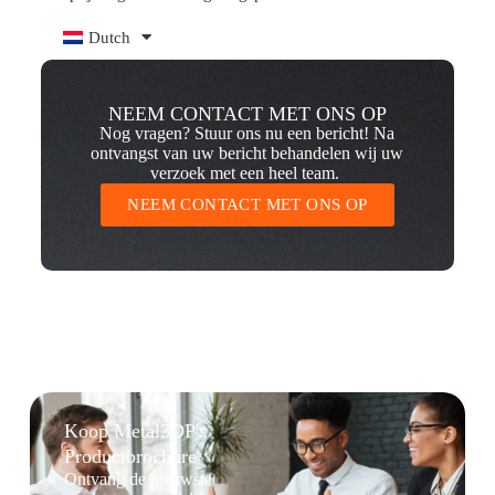
Dutch
NEEM CONTACT MET ONS OP
Nog vragen? Stuur ons nu een bericht! Na
ontvangst van uw bericht behandelen wij uw
verzoek met een heel team.
NEEM CONTACT MET ONS OP
Koop Metal3DP's
Productbrochure
Ontvang de nieuwste