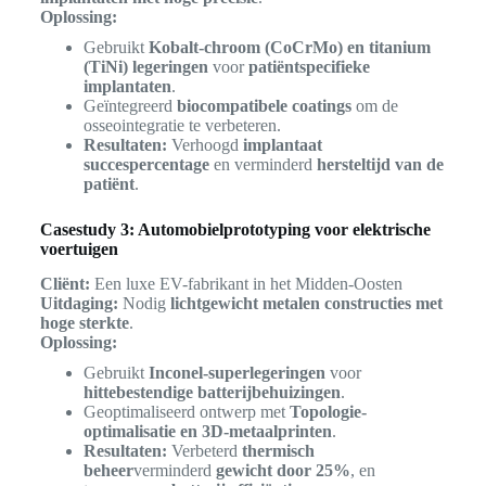
Oplossing:
Gebruikt
Kobalt-chroom (CoCrMo) en titanium
(TiNi) legeringen
voor
patiëntspecifieke
implantaten
.
Geïntegreerd
biocompatibele coatings
om de
osseointegratie te verbeteren.
Resultaten:
Verhoogd
implantaat
succespercentage
en verminderd
hersteltijd van de
patiënt
.
Casestudy 3: Automobielprototyping voor elektrische
voertuigen
Cliënt:
Een luxe EV-fabrikant in het Midden-Oosten
Uitdaging:
Nodig
lichtgewicht metalen constructies met
hoge sterkte
.
Oplossing:
Gebruikt
Inconel-superlegeringen
voor
hittebestendige batterijbehuizingen
.
Geoptimaliseerd ontwerp met
Topologie-
optimalisatie en 3D-metaalprinten
.
Resultaten:
Verbeterd
thermisch
beheer
verminderd
gewicht door 25%
, en