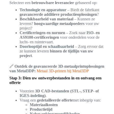
Selecteer een
betrouwbare leverancier
gebaseerd op:
Technologie en apparatuur
– Biedt de fabrikant
geavanceerde additieve productieoplossingen
?
Beschikbaarheid van materiaal
– Kunnen ze
leveren?
hoogwaardige metaalpoeders
voor uw
project?
Certificeringen en normen
– Zoek naar
ISO- en
AS9100-certificeringen
voor onderdelen voor de
lucht- en ruimtevaart.
Doorlooptijd en schaalbaarheid
– Zorg ervoor dat
ze kunnen leveren
binnen de tijdlijn van uw
project
.
🔗
Ontdek de geavanceerde 3D-metaalprintoplossingen
van Metal3DP:
Metaal 3D-printen bij Metal3DP
Stap 3: Dien uw ontwerpbestanden in en ontvang een
offerte
Voorzien
3D CAD-bestanden (STL-, STEP- of
IGES-indeling)
.
Vraag een
gedetailleerde offerte
met inbegrip van:
Materiaalkosten
Productietijd
Nabewerkingsmogelijkheden