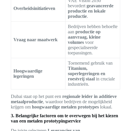
VAE Vision 2030
bevordert
geavanceerde
Overheidsinitiatieven
productie en lokale
productie
.
Bedrijven hebben behoefte
aan
productie op
aanvraag, kleine
Vraag naar maatwerk
volumes
voor
gespecialiseerde
toepassingen.
Toenemend gebruik van
Titanium,
Hoogwaardige
superlegeringen en
legeringen
roestvrij staal
in cruciale
industrieën.
Dubai staat op het punt een
regionale leider in additieve
metaalproductie
, waardoor bedrijven de mogelijkheid
krijgen om
hoogwaardige metalen prototypes
lokaal.
3. Belangrijke factoren om te overwegen bij het kiezen
van een metalen prototypingservice
De juiste selecteren
Leverancier van