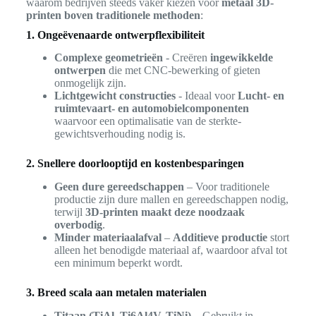
waarom bedrijven steeds vaker kiezen voor
metaal 3D-
printen boven traditionele methoden
:
1. Ongeëvenaarde ontwerpflexibiliteit
Complexe geometrieën
- Creëren
ingewikkelde
ontwerpen
die met CNC-bewerking of gieten
onmogelijk zijn.
Lichtgewicht constructies
- Ideaal voor
Lucht- en
ruimtevaart- en automobielcomponenten
waarvoor een optimalisatie van de sterkte-
gewichtsverhouding nodig is.
2. Snellere doorlooptijd en kostenbesparingen
Geen dure gereedschappen
– Voor traditionele
productie zijn dure mallen en gereedschappen nodig,
terwijl
3D-printen maakt deze noodzaak
overbodig
.
Minder materiaalafval
–
Additieve productie
stort
alleen het benodigde materiaal af, waardoor afval tot
een minimum beperkt wordt.
3. Breed scala aan metalen materialen
Titaan (TiAl, Ti6Al4V, TiNi)
– Gebruikt in