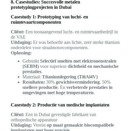
8. Casestudies: Succesvolle metalen
prototypingprojecten in Dubai
Casestudy 1: Prototyping van lucht- en
ruimtevaartcomponenten
Cliënt:
Een toonaangevend lucht- en ruimtevaartbedrijf in
de VAE
Uitdaging:
Er was behoefte aan lichte, zeer sterke titanium
onderdelen voor straalmotorcomponenten.
Oplossing:
Gebruikt
Selectief smelten met elektronenstralen
(SEBM)
voor superieur
dichtheid en mechanische
prestaties
.
Materiaal:
Titaniumlegering (Ti6Al4V)
Resultaten:
30%
gewichtsvermindering
, 50%
snellere productie
, En
verbeterde prestaties in
omgevingen met hoge temperaturen
.
Casestudy 2: Productie van medische implantaten
Cliënt:
Een in Dubai gevestigde fabrikant van
orthopedische apparatuur
Uitdaging:
Vereist
op maat gemaakte biocompatibele
implantaten met hoge precisie
.