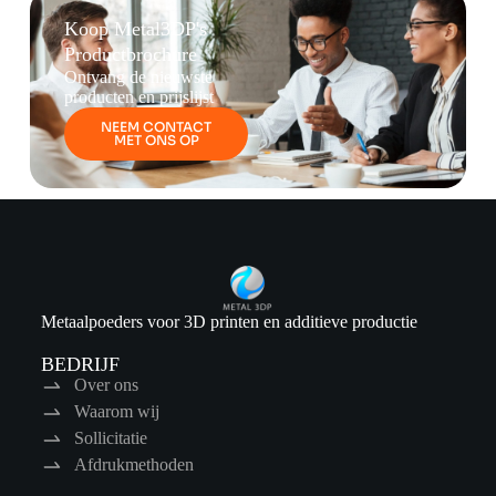
Koop Metal3DP's
Productbrochure
Ontvang de nieuwste
producten en prijslijst
NEEM CONTACT
MET ONS OP
Metaalpoeders voor 3D printen en additieve productie
BEDRIJF
Over ons
Waarom wij
Sollicitatie
Afdrukmethoden