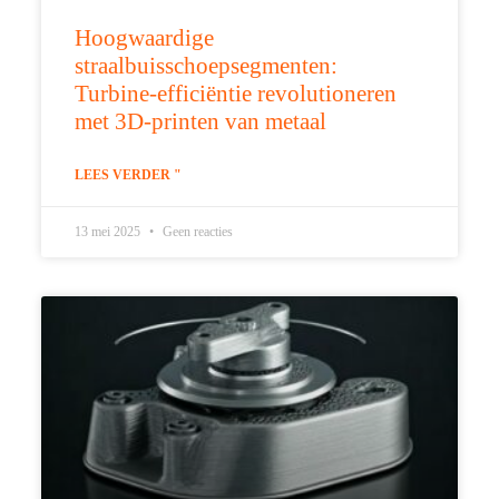
Hoogwaardige
straalbuisschoepsegmenten:
Turbine-efficiëntie revolutioneren
met 3D-printen van metaal
LEES VERDER "
13 mei 2025
Geen reacties