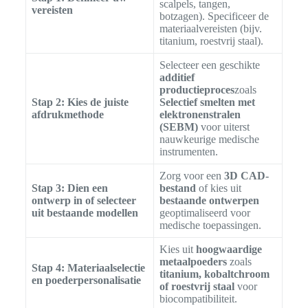
scalpels, tangen,
vereisten
botzagen). Specificeer de
materiaalvereisten (bijv.
titanium, roestvrij staal).
Selecteer een geschikte
additief
productieproces
zoals
Stap 2: Kies de juiste
Selectief smelten met
afdrukmethode
elektronenstralen
(SEBM)
voor uiterst
nauwkeurige medische
instrumenten.
Zorg voor een
3D CAD-
Stap 3: Dien een
bestand
of kies uit
ontwerp in of selecteer
bestaande ontwerpen
uit bestaande modellen
geoptimaliseerd voor
medische toepassingen.
Kies uit
hoogwaardige
metaalpoeders
zoals
Stap 4: Materiaalselectie
titanium, kobaltchroom
en poederpersonalisatie
of roestvrij staal
voor
biocompatibiliteit.