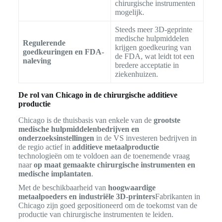
chirurgische instrumenten
mogelijk.
Steeds meer 3D-geprinte
medische hulpmiddelen
Regulerende
krijgen goedkeuring van
goedkeuringen en FDA-
de FDA, wat leidt tot een
naleving
bredere acceptatie in
ziekenhuizen.
De rol van Chicago in de chirurgische additieve
productie
Chicago is de thuisbasis van enkele van de
grootste
medische hulpmiddelenbedrijven en
onderzoeksinstellingen
in de VS investeren bedrijven in
de regio actief in
additieve metaalproductie
technologieën om te voldoen aan de toenemende vraag
naar
op maat gemaakte chirurgische instrumenten en
medische implantaten
.
Met de beschikbaarheid van
hoogwaardige
metaalpoeders en industriële 3D-printers
Fabrikanten in
Chicago zijn goed gepositioneerd om de toekomst van de
productie van chirurgische instrumenten te leiden.