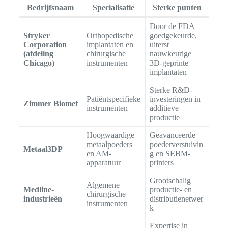
Bedrijfsnaam
Specialisatie
Sterke punten
Door de FDA
Stryker
Orthopedische
goedgekeurde,
Corporation
implantaten en
uiterst
(afdeling
chirurgische
nauwkeurige
Chicago)
instrumenten
3D-geprinte
implantaten
Sterke R&D-
Patiëntspecifieke
investeringen in
Zimmer Biomet
instrumenten
additieve
productie
Hoogwaardige
Geavanceerde
metaalpoeders
poederverstuivin
Metaal3DP
en AM-
g en SEBM-
apparatuur
printers
Grootschalig
Algemene
Medline-
productie- en
chirurgische
industrieën
distributienetwer
instrumenten
k
Expertise in