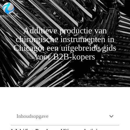
Additieve productie van
chirurgische instrumenten in
Chicago: een uitgebreide gids
voor B2B-kopers
Inhoudsopgave