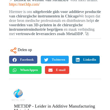
https://met3dp.com/
Hiermee is ons
uitgebreide gids voor additieve productie
van chirurgische instrumenten in Chicago
We hopen dat
deze bron medische professionals en distributeurs helpt
de
voordelen van 3D-printen in de chirurgische
instrumentenindustrie begrijpen
en maak verbinding
met
vertrouwde leveranciers zoals Metal3DP
. 🚀
Delen op
Facebook
Twitteren
LinkedIn
WhatsAppen
E-mail
MET3DP - Leider in Additive Manufacturing