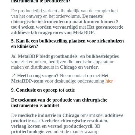
instrumenten te produceren?
De productietijd varieert afhankelijk van de complexiteit
van het ontwerp en het ordervolume.
De meeste
chirurgische instrumenten op maat kunnen binnen 2
tot 4 weken worden vervaardigd
met
Het geavanceerde
additieve fabricageproces van Metal3DP
.
5. Kan ik een bulkbestelling plaatsen voor ziekenhuizen
en klinieken?
Ja!
Metal3DP biedt groothandels- en bulkbestelopties
voor ziekenhuizen, bedrijven die medische apparatuur
maken en distributeurs in
Chicago en verder
.
📌
Heeft u nog vragen?
Neem contact op met
Het
Metal3DP-team
voor deskundige ondersteuning
hier
.
9. Conclusie en oproep tot actie
De toekomst van de productie van chirurgische
instrumenten is additief
De
medische industrie in Chicago
omarmt snel
additieve
productie
naar
Verbeter chirurgische resultaten,
verlaag kosten en versnel productiecycli
.
3D
printtechnologie
verandert de manier waarop