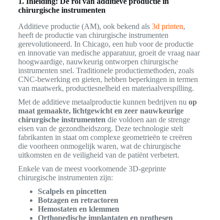
1. Inleiding: De rol van additieve productie in
chirurgische instrumenten
Additieve productie (AM), ook bekend als
3d printen
,
heeft de productie van chirurgische instrumenten
gerevolutioneerd. In Chicago, een hub voor de productie
en innovatie van medische apparatuur, groeit de vraag naar
hoogwaardige, nauwkeurig ontworpen chirurgische
instrumenten snel. Traditionele productiemethoden, zoals
CNC-bewerking en gieten, hebben beperkingen in termen
van maatwerk, productiesnelheid en materiaalverspilling.
Met de additieve metaalproductie kunnen bedrijven nu
op
maat gemaakte, lichtgewicht en zeer nauwkeurige
chirurgische instrumenten
die voldoen aan de strenge
eisen van de gezondheidszorg. Deze technologie stelt
fabrikanten in staat om complexe geometrieën te creëren
die voorheen onmogelijk waren, wat de chirurgische
uitkomsten en de veiligheid van de patiënt verbetert.
Enkele van de meest voorkomende 3D-geprinte
chirurgische instrumenten zijn:
Scalpels en pincetten
Botzagen en retractoren
Hemostaten en klemmen
Orthopedische implantaten en prothesen