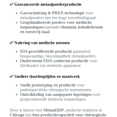
✅ Geavanceerde metaalpoederproductie
Gasverstuiving & PREP-technologie
voor
metaalpoeders met een hoge zuiverheidsgraad.
Geoptimaliseerde poeders voor medische
toepassingen
waaronder
titanium, kobaltchroom
en roestvrij staal
.
✅ Naleving van medische normen
ISO-gecertificeerde productie
garandeert
hoogwaardige, biocompatibele metaalpoeders.
Ondersteunt FDA-conforme productie
voor
fabrikanten van medische apparatuur.
✅ Snellere doorlooptijden en maatwerk
Snelle prototyping en productie
voor
patiëntspecifieke chirurgische instrumenten.
Ontwikkeling van aangepaste legeringen
voor
gespecialiseerde medische toepassingen.
Door te kiezen voor
Metaal3DP
, medische bedrijven in
Chicago
kan
hun productiecapaciteit voor chirurgische