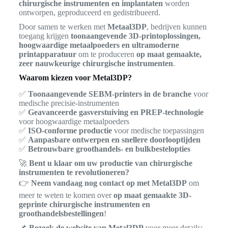
chirurgische instrumenten en implantaten
worden
ontworpen, geproduceerd en gedistribueerd.
Door samen te werken met
Metaal3DP
, bedrijven kunnen
toegang krijgen
toonaangevende 3D-printoplossingen,
hoogwaardige metaalpoeders en ultramoderne
printapparatuur
om te produceren
op maat gemaakte,
zeer nauwkeurige chirurgische instrumenten
.
Waarom kiezen voor Metal3DP?
✅
Toonaangevende SEBM-printers in de branche
voor
medische precisie-instrumenten
✅
Geavanceerde gasverstuiving en PREP-technologie
voor hoogwaardige metaalpoeders
✅
ISO-conforme productie
voor medische toepassingen
✅
Aanpasbare ontwerpen en snellere doorlooptijden
✅
Betrouwbare groothandels- en bulkbestelopties
🚀
Bent u klaar om uw productie van chirurgische
instrumenten te revolutioneren?
👉
Neem vandaag nog contact op met Metal3DP
om
meer te weten te komen over
op maat gemaakte 3D-
geprinte chirurgische instrumenten en
groothandelsbestellingen
!
📌
Bezoek de website van Metal3DP
voor meer details: