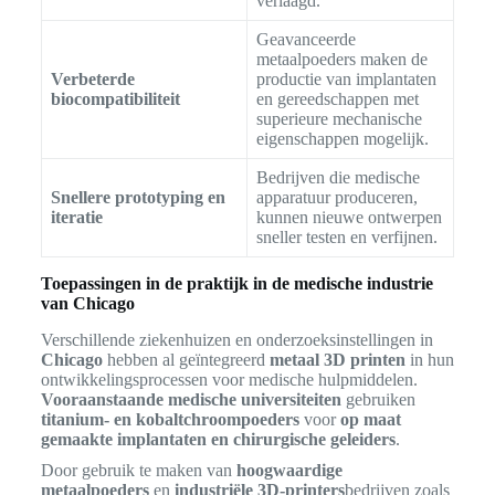
verlaagd.
Geavanceerde
metaalpoeders maken de
Verbeterde
productie van implantaten
biocompatibiliteit
en gereedschappen met
superieure mechanische
eigenschappen mogelijk.
Bedrijven die medische
Snellere prototyping en
apparatuur produceren,
iteratie
kunnen nieuwe ontwerpen
sneller testen en verfijnen.
Toepassingen in de praktijk in de medische industrie
van Chicago
Verschillende ziekenhuizen en onderzoeksinstellingen in
Chicago
hebben al geïntegreerd
metaal 3D printen
in hun
ontwikkelingsprocessen voor medische hulpmiddelen.
Vooraanstaande medische universiteiten
gebruiken
titanium- en kobaltchroompoeders
voor
op maat
gemaakte implantaten en chirurgische geleiders
.
Door gebruik te maken van
hoogwaardige
metaalpoeders
en
industriële 3D-printers
bedrijven zoals