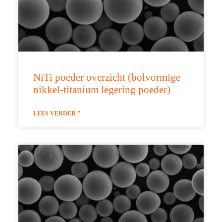
NiTi poeder overzicht (bolvormige
nikkel-titanium legering poeder)
LEES VERDER "