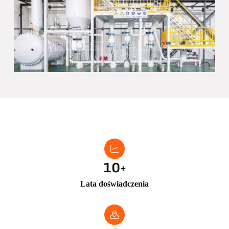
PROFESJONALIZM I
INNOWACYJNOŚĆ
10
+
Lata doświadczenia