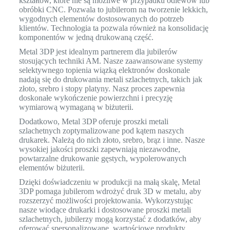
kształtów, które nie są możliwe w przypadku odlewów lub
obróbki CNC. Pozwala to jubilerom na tworzenie lekkich,
wygodnych elementów dostosowanych do potrzeb
klientów. Technologia ta pozwala również na konsolidację
komponentów w jedną drukowaną część.
Metal 3DP jest idealnym partnerem dla jubilerów
stosujących techniki AM. Nasze zaawansowane systemy
selektywnego topienia wiązką elektronów doskonale
nadają się do drukowania metali szlachetnych, takich jak
złoto, srebro i stopy platyny. Nasz proces zapewnia
doskonałe wykończenie powierzchni i precyzję
wymiarową wymaganą w biżuterii.
Dodatkowo, Metal 3DP oferuje proszki metali
szlachetnych zoptymalizowane pod kątem naszych
drukarek. Należą do nich złoto, srebro, brąz i inne. Nasze
wysokiej jakości proszki zapewniają niezawodne,
powtarzalne drukowanie gęstych, wypolerowanych
elementów biżuterii.
Dzięki doświadczeniu w produkcji na małą skalę, Metal
3DP pomaga jubilerom wdrożyć druk 3D w metalu, aby
rozszerzyć możliwości projektowania. Wykorzystując
nasze wiodące drukarki i dostosowane proszki metali
szlachetnych, jubilerzy mogą korzystać z dodatków, aby
oferować spersonalizowane, wartościowe produkty.