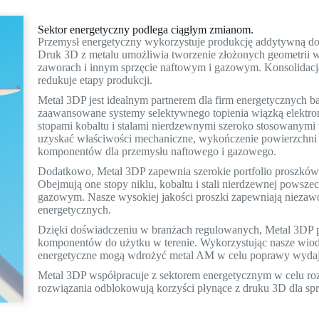
Sektor energetyczny podlega ciągłym zmianom.
Przemysł energetyczny wykorzystuje produkcję addytywną d
Druk 3D z metalu umożliwia tworzenie złożonych geometrii w
zaworach i innym sprzęcie naftowym i gazowym. Konsolidac
redukuje etapy produkcji.
Metal 3DP jest idealnym partnerem dla firm energetycznych ba
zaawansowane systemy selektywnego topienia wiązką elektron
stopami kobaltu i stalami nierdzewnymi szeroko stosowanymi
uzyskać właściwości mechaniczne, wykończenie powierzchn
komponentów dla przemysłu naftowego i gazowego.
Dodatkowo, Metal 3DP zapewnia szerokie portfolio proszków
Obejmują one stopy niklu, kobaltu i stali nierdzewnej powsz
gazowym. Nasze wysokiej jakości proszki zapewniają niezawo
energetycznych.
Dzięki doświadczeniu w branżach regulowanych, Metal 3DP
komponentów do użytku w terenie. Wykorzystując nasze wiodą
energetyczne mogą wdrożyć metal AM w celu poprawy wydajn
Metal 3DP współpracuje z sektorem energetycznym w celu r
rozwiązania odblokowują korzyści płynące z druku 3D dla spr