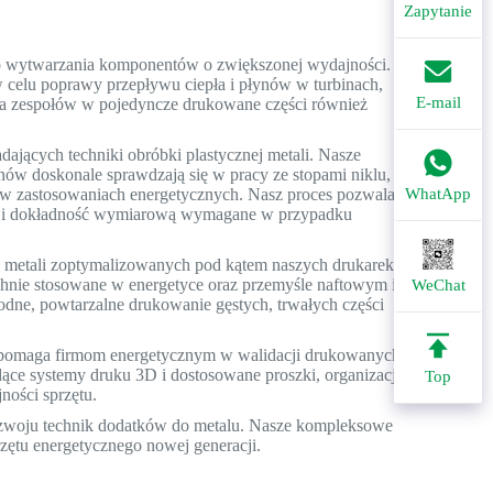
Zapytanie
o wytwarzania komponentów o zwiększonej wydajności.
 celu poprawy przepływu ciepła i płynów w turbinach,
E-mail
ja zespołów w pojedyncze drukowane części również
dających techniki obróbki plastycznej metali. Nasze
ów doskonale sprawdzają się w pracy ze stopami niklu,
 w zastosowaniach energetycznych. Nasz proces pozwala
WhatApp
i i dokładność wymiarową wymagane w przypadku
 metali zoptymalizowanych pod kątem naszych drukarek.
echnie stosowane w energetyce oraz przemyśle naftowym i
WeChat
dne, powtarzalne drukowanie gęstych, trwałych części
 pomaga firmom energetycznym w walidacji drukowanych
ce systemy druku 3D i dostosowane proszki, organizacje
Top
ości sprzętu.
ozwoju technik dodatków do metalu. Nasze kompleksowe
zętu energetycznego nowej generacji.