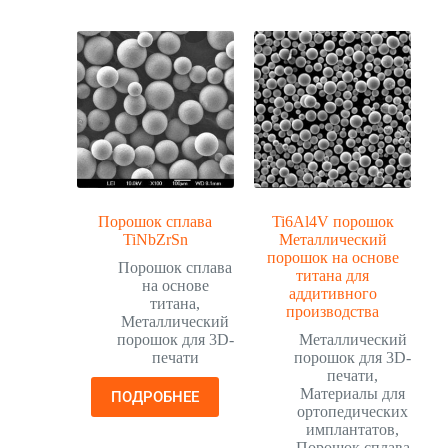
Порошок сплава
Ti6Al4V порошок
TiNbZrSn
Металлический
порошок на основе
Порошок сплава
титана для
на основе
аддитивного
титана
,
производства
Металлический
порошок для 3D-
Металлический
печати
порошок для 3D-
печати
,
Материалы для
ПОДРОБНЕЕ
ортопедических
имплантатов
,
Порошок сплава