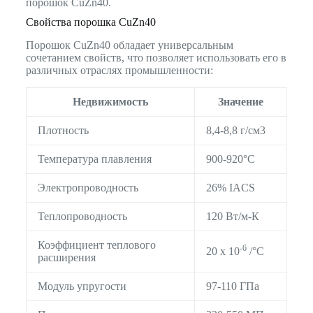
порошок CuZn40.
Свойства порошка CuZn40
Порошок CuZn40 обладает универсальным
сочетанием свойств, что позволяет использовать его в
различных отраслях промышленности:
Недвижимость
Значение
Плотность
8,4-8,8 г/см3
Температура плавления
900-920°C
Электропроводность
26% IACS
Теплопроводность
120 Вт/м-К
Коэффициент теплового
-6
20 x 10
/°C
расширения
Модуль упругости
97-110 ГПа