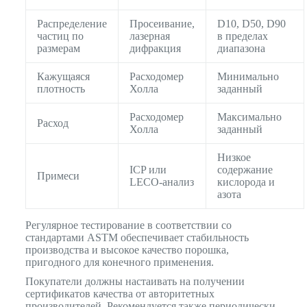
Распределение
Просеивание,
D10, D50, D90
частиц по
лазерная
в пределах
размерам
дифракция
диапазона
Кажущаяся
Расходомер
Минимально
плотность
Холла
заданный
Расходомер
Максимально
Расход
Холла
заданный
Низкое
ICP или
содержание
Примеси
LECO-анализ
кислорода и
азота
Регулярное тестирование в соответствии со
стандартами ASTM обеспечивает стабильность
производства и высокое качество порошка,
пригодного для конечного применения.
Покупатели должны настаивать на получении
сертификатов качества от авторитетных
производителей. Рекомендуется также периодически