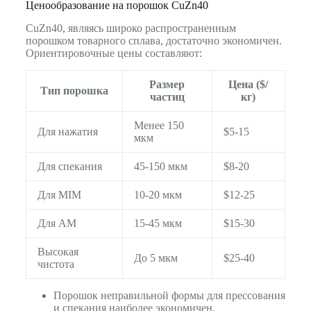
Ценообразование на порошок CuZn40
CuZn40, являясь широко распространенным
порошком товарного сплава, достаточно экономичен.
Ориентировочные цены составляют:
Размер
Цена ($/
Тип порошка
частиц
кг)
Менее 150
Для нажатия
$5-15
мкм
Для спекания
45-150 мкм
$8-20
Для MIM
10-20 мкм
$12-25
Для AM
15-45 мкм
$15-30
Высокая
До 5 мкм
$25-40
чистота
Порошок неправильной формы для прессования
и спекания наиболее экономичен.