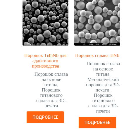
Порошок Ti45Nb для
Порошок сплава TiNb
аддитивного
Порошок сплава
производства
на основе
Порошок сплава
титана
,
на основе
Металлический
титана
,
порошок для 3D-
Порошок
печати
,
титанового
Порошок
сплава для 3D-
титанового
печати
сплава для 3D-
печати
ПОДРОБНЕЕ
ПОДРОБНЕЕ