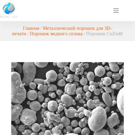
Главная
/
Металлический порошок для 3D-
печати
/
Порошок медного сплава
/ Порошок CuZn40