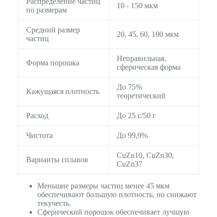
Распределение частиц
10 - 150 мкм
по размерам
Средний размер
20, 45, 60, 100 мкм
частиц
Неправильная,
Форма порошка
сферическая форма
До 75%
Кажущаяся плотность
теоретический
Расход
До 25 с/50 г
Чистота
До 99,9%
CuZn10, CuZn30,
Варианты сплавов
CuZn37
Меньшие размеры частиц менее 45 мкм
обеспечивают большую плотность, но снижают
текучесть.
Сферический порошок обеспечивает лучшую