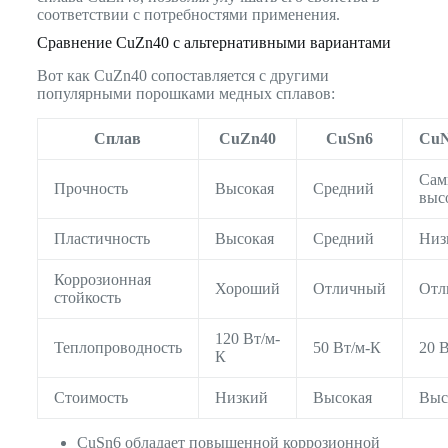
соответствии с потребностями применения.
Сравнение CuZn40 с альтернативными вариантами
Вот как CuZn40 сопоставляется с другими
популярными порошками медных сплавов:
Сплав
CuZn40
CuSn6
CuN
Сам
Прочность
Высокая
Средний
выс
Пластичность
Высокая
Средний
Низ
Коррозионная
Хороший
Отличный
Отл
стойкость
120 Вт/м-
Теплопроводность
50 Вт/м-К
20 
К
Стоимость
Низкий
Высокая
Выс
CuSn6 обладает повышенной коррозионной