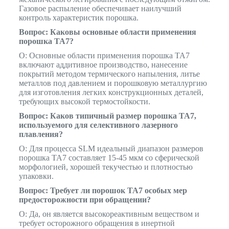
Газовое распыление обеспечивает наилучший
контроль характеристик порошка.
Вопрос: Каковы основные области применения
порошка TA7?
О: Основные области применения порошка TA7
включают аддитивное производство, нанесение
покрытий методом термического напыления, литье
металлов под давлением и порошковую металлургию
для изготовления легких конструкционных деталей,
требующих высокой термостойкости.
Вопрос: Каков типичный размер порошка TA7,
используемого для селективного лазерного
плавления?
О: Для процесса SLM идеальный диапазон размеров
порошка TA7 составляет 15-45 мкм со сферической
морфологией, хорошей текучестью и плотностью
упаковки.
Вопрос: Требует ли порошок TA7 особых мер
предосторожности при обращении?
О: Да, он является высокореактивным веществом и
требует осторожного обращения в инертной