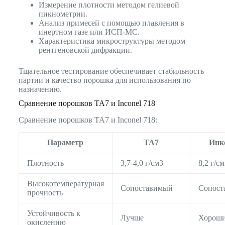
Измерение плотности методом гелиевой
пикнометрии.
Анализ примесей с помощью плавления в
инертном газе или ИСП-МС.
Характеристика микроструктуры методом
рентгеновской дифракции.
Тщательное тестирование обеспечивает стабильность
партии и качество порошка для использования по
назначению.
Сравнение порошков TA7 и Inconel 718
Сравнение порошков TA7 и Inconel 718:
Параметр
TA7
Инк
Плотность
3,7-4,0 г/см3
8,2 г/с
Высокотемпературная
Сопоставимый
Сопост
прочность
Устойчивость к
Лучше
Хорош
окислению