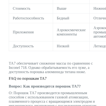
Стоимость
Выше
Нижни
Работоспособность
Бедный
Отлич
Аэроко
Аэрокосмические
Приложения
промыш
компоненты
автомо
Доступность
Низкий
Легкод
TA7 обеспечивает снижение массы по сравнению с
Inconel 718. Однако обрабатываемость его хуже, а
доступность порошка алюминида титана ниже.
FAQ по порошкам TA7
Вопрос: Как производится порошок TA7?
О: Порошок TA7 производится промышленным
способом с использованием газовой атомизации,
плазменного процесса с вращающимся электродом и
механического легирования с последующим отжигом.