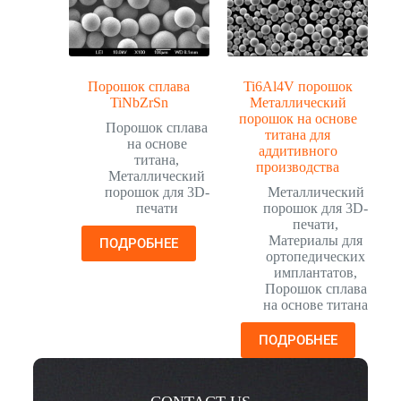
Порошок сплава
Ti6Al4V порошок
TiNbZrSn
Металлический
порошок на основе
Порошок сплава
титана для
на основе
аддитивного
титана
,
производства
Металлический
порошок для 3D-
Металлический
печати
порошок для 3D-
печати
,
Материалы для
ПОДРОБНЕЕ
ортопедических
имплантатов
,
Порошок сплава
на основе титана
ПОДРОБНЕЕ