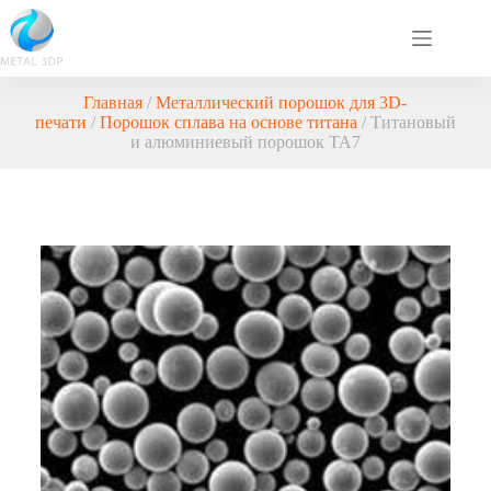
Главная
/
Металлический порошок для 3D-
печати
/
Порошок сплава на основе титана
/ Титановый
и алюминиевый порошок TA7