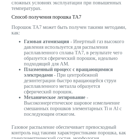
сложных условиях эксплуатации при повышенных
температурах.
Способ получения порошка TA7
Порошок TA7 может быть получен такими методами,
как:
Газовая атомизация
- Инертный газ высокого
давления используется для распыления
расплавленного сплава TA7, в результате чего
образуется сферический порошок, идеально
подходящий для AM.
Плазменный процесс с вращающимися
электродами
- При центробежной
дезинтеграции быстро вращающейся струи
расплавленного металла образуется
сферический порошок.
Механическое легирование
-
Высокоэнергетическое шаровое измельчение
смешанных порошков элементарных Ti и Al с
последующим отжигом.
Газовое распыление обеспечивает превосходный
контроль над такими характеристиками порошка, как
гранулометрический состав, морфология,