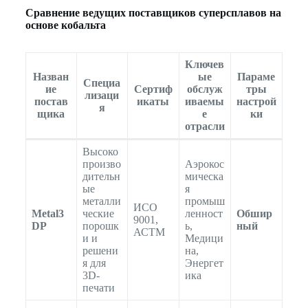
Сравнение ведущих поставщиков суперсплавов на
основе кобальта
Ключев
Назван
ые
Параме
Специа
ие
Сертиф
обслуж
тры
лизаци
постав
икаты
иваемы
настрой
я
щика
е
ки
отрасли
Высоко
произво
Аэрокос
дительн
мическа
ые
я
металли
промыш
ИСО
Metal3
ческие
ленност
Обшир
9001,
DP
порошк
ь,
ный
АСTM
и и
Медици
решени
на,
я для
Энергет
3D-
ика
печати