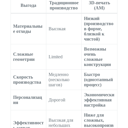
Традиционное
3D-печать
Выгода
производство
(АМ)
Низкий
(производство
Материальны
Высокая
в форме,
е отходы
близкой к
чистой)
Возможны
Сложные
очень
Limited
геометрии
сложные
конструкции
Медленно
Быстро
Скорость
(несколько
(одноэтапный
производства
шагов)
процесс)
Экономически
Персонализац
Дорогой
эффективная
ия
настройка
Ниже для
Высокая для
сложных,
Эффективност
небольших
высокопроизв
ь затрат