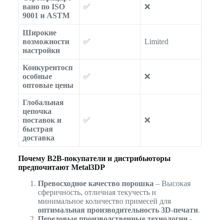
вано по ISO
✅
❌
9001 и ASTM
Широкие
возможности
✅
Limited
настройки
Конкурентосп
особные
✅
❌
оптовые цены
Глобальная
цепочка
поставок и
✅
❌
быстрая
доставка
Почему B2B-покупатели и дистрибьюторы
предпочитают Metal3DP
Превосходное качество порошка
– Высокая
сферичность, отличная текучесть и
минимальное количество примесей для
оптимальная производительность 3D-печати
.
Передовые производственные технологии
-