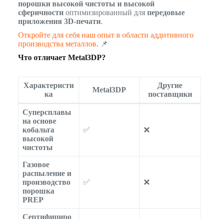
порошки высокой чистоты и высокой
сферичности
оптимизированный для
передовые
приложения 3D-печати
.
Откройте для себя наш опыт в области аддитивного
производства металлов
. 📌
Что отличает Metal3DP?
Характеристи
Другие
Metal3DP
ка
поставщики
Суперсплавы
на основе
кобальта
✅
❌
высокой
чистоты
Газовое
распыление и
производство
✅
❌
порошка
PREP
Сертифициро