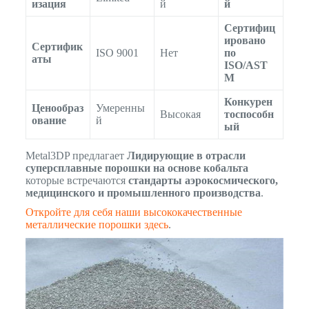
изация
й
й
Сертифиц
ировано
Сертифик
ISO 9001
Нет
по
аты
ISO/AST
M
Конкурен
Ценообраз
Умеренны
Высокая
тоспособн
ование
й
ый
Metal3DP предлагает
Лидирующие в отрасли
суперсплавные порошки на основе кобальта
которые встречаются
стандарты аэрокосмического,
медицинского и промышленного производства
.
Откройте для себя наши высококачественные
металлические порошки здесь
.