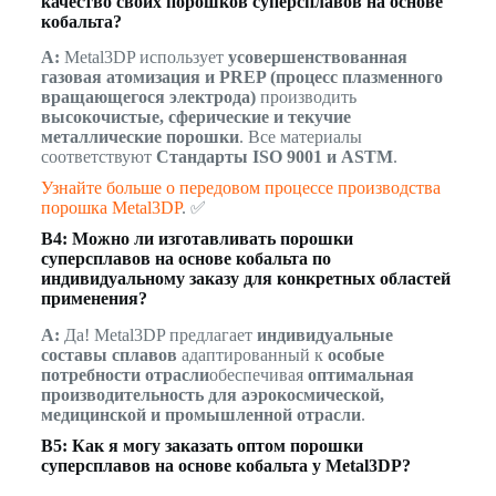
качество своих порошков суперсплавов на основе
кобальта?
A:
Metal3DP использует
усовершенствованная
газовая атомизация и PREP (процесс плазменного
вращающегося электрода)
производить
высокочистые, сферические и текучие
металлические порошки
. Все материалы
соответствуют
Стандарты ISO 9001 и ASTM
.
Узнайте больше о передовом процессе производства
порошка Metal3DP
. ✅
В4: Можно ли изготавливать порошки
суперсплавов на основе кобальта по
индивидуальному заказу для конкретных областей
применения?
A:
Да! Metal3DP предлагает
индивидуальные
составы сплавов
адаптированный к
особые
потребности отрасли
обеспечивая
оптимальная
производительность для аэрокосмической,
медицинской и промышленной отрасли
.
В5: Как я могу заказать оптом порошки
суперсплавов на основе кобальта у Metal3DP?