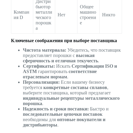
Дистри
бьютор
Общее
Компан
металли
машино
Нет
Никто
ия D
ческого
строени
порошк
е
а
Ключевые соображения при выборе поставщика
Чистота материала:
Убедитесь, что поставщик
предоставляет порошки с
высокая
сферичность и отличная текучесть
.
Сертификаты:
Искать
Сертификации ISO и
ASTM
гарантировать
соответствие
отраслевым нормам
.
Персонализация:
Если вашему бизнесу
требуется
конкретные составы сплавов
,
выберите поставщика, который предлагает
индивидуальные рецептуры металлического
порошка
.
Надежность и сроки поставки:
Быстро и
последовательные цепочки поставок
необходимы для
оптовые покупатели и
дистрибьюторы
.