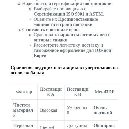
Надежность и сертификация поставщиков
Выбирайте поставщиков с
Сертификации ISO 9001 и ASTM
.
Оцените их
Производственные
мощности и сроки поставки
.
Стоимость и оптовые цены
Сравнивать
варианты оптовых цен
и
оптовые скидки
.
Рассмотрите логистику, доставку и
таможенное оформление для Южной
Кореи
.
Сравнение ведущих поставщиков суперсплавов на
основе кобальта
Поставщи
Поставщи
Фактор
Metal3DP
к A
к B
Чистота
Умеренны
Очень
материал
Высокая
й
высокий
а
Персонал
Доступны
Обширны
Limited