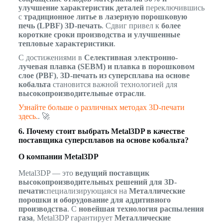
улучшение характеристик деталей
переключившись
с
традиционное литье в лазерную порошковую
печь (LPBF) 3D-печать
. Сдвиг привел к
более
короткие сроки производства и улучшенные
тепловые характеристики
.
С достижениями в
Селективная электронно-
лучевая плавка (SEBM) и плавка в порошковом
слое (PBF)
,
3D-печать из суперсплава на основе
кобальта
становится важной технологией для
высокопроизводительные отрасли
.
Узнайте больше о различных методах 3D-печати
здесь.
. 🚀
6. Почему стоит выбрать Metal3DP в качестве
поставщика суперсплавов на основе кобальта?
О компании Metal3DP
Metal3DP — это
ведущий поставщик
высокопроизводительных решений для 3D-
печати
специализирующаяся на
Металлические
порошки и оборудование для аддитивного
производства
. С
новейшая технология распыления
газа
, Metal3DP гарантирует
Металлические