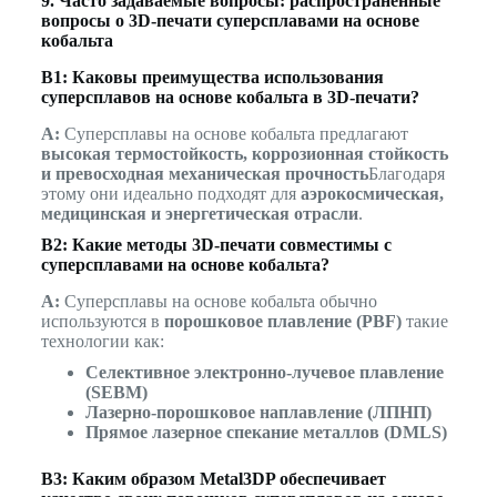
9. Часто задаваемые вопросы: распространенные
вопросы о 3D-печати суперсплавами на основе
кобальта
В1: Каковы преимущества использования
суперсплавов на основе кобальта в 3D-печати?
A:
Суперсплавы на основе кобальта предлагают
высокая термостойкость, коррозионная стойкость
и превосходная механическая прочность
Благодаря
этому они идеально подходят для
аэрокосмическая,
медицинская и энергетическая отрасли
.
В2: Какие методы 3D-печати совместимы с
суперсплавами на основе кобальта?
A:
Суперсплавы на основе кобальта обычно
используются в
порошковое плавление (PBF)
такие
технологии как:
Селективное электронно-лучевое плавление
(SEBM)
Лазерно-порошковое наплавление (ЛПНП)
Прямое лазерное спекание металлов (DMLS)
В3: Каким образом Metal3DP обеспечивает