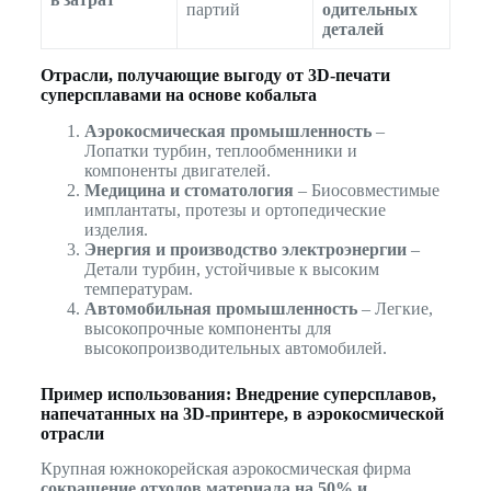
партий
одительных
деталей
Отрасли, получающие выгоду от 3D-печати
суперсплавами на основе кобальта
Аэрокосмическая промышленность
–
Лопатки турбин, теплообменники и
компоненты двигателей.
Медицина и стоматология
– Биосовместимые
имплантаты, протезы и ортопедические
изделия.
Энергия и производство электроэнергии
–
Детали турбин, устойчивые к высоким
температурам.
Автомобильная промышленность
– Легкие,
высокопрочные компоненты для
высокопроизводительных автомобилей.
Пример использования: Внедрение суперсплавов,
напечатанных на 3D-принтере, в аэрокосмической
отрасли
Крупная южнокорейская аэрокосмическая фирма
сокращение отходов материала на 50% и