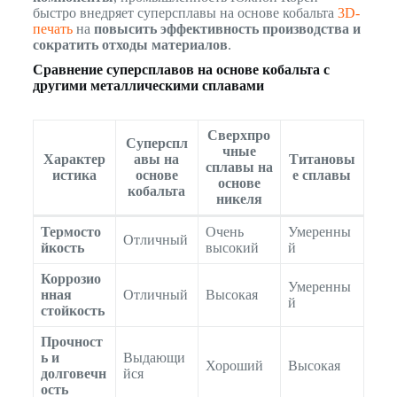
быстро внедряет суперсплавы на основе кобальта
3D-
печать
на
повысить эффективность производства и
сократить отходы материалов
.
Сравнение суперсплавов на основе кобальта с
другими металлическими сплавами
Сверхпро
Суперспл
чные
Характер
авы на
Титановы
сплавы на
истика
основе
е сплавы
основе
кобальта
никеля
Термосто
Очень
Умеренны
Отличный
йкость
высокий
й
Коррозио
Умеренны
нная
Отличный
Высокая
й
стойкость
Прочност
ь и
Выдающи
Хороший
Высокая
долговечн
йся
ость