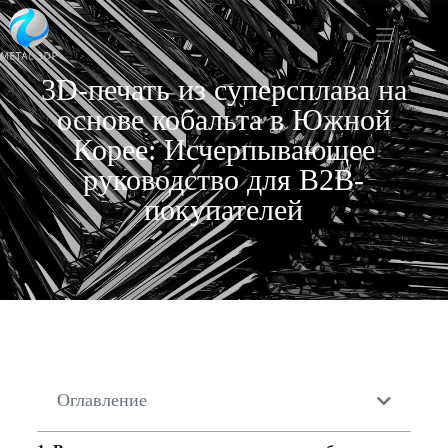
3D-печать из суперсплава на
основе кобальта в Южной
Корее: Исчерпывающее
руководство для B2B-
покупателей
Оглавление