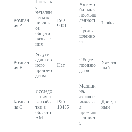
Поставк
Автомо
а
бильная
металли
промыш
ческих
Компан
ISO
ленност
порошк
Limited
ия A
9001
ь,
ов
Промы
общего
шленно
назначе
сть
ния
Услуги
аддитив
Общее
Компан
Умерен
ного
Нет
произво
ия B
ный
произво
дство
дства
Медици
Исследо
на,
вания и
аэрокос
Компан
разрабо
ISO
мическа
Доступ
ия C
тки в
13485
я
ный
области
промыш
AM
ленност
ь