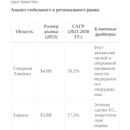
пространство.
Анализ глобального и регионального рынка
Размер
САГР
Ключевые
Область
рынка
(2023-2030
драйверы
(2023)
ГГ.)
Рост
авиакосми
ческой и
оборонной
Северная
промышле
$4.9B
18.2%
Америка
нности,
медицинск
ого
оборудова
ния
Зеленая
сделка ЕС,
Европа
$3.8B
17.5%
энергетиче
ские
нормы