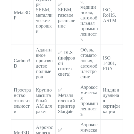
я,
ры
✅
медици
SEBM,
SEBM,
ISO,
Metal3D
нская,
металли
газовое
RoHS,
P
автомоб
ческие
распыле
ASTM
ильная
порошк
ние
промыш
и
ленност
ь
Аддити
Обувь,
✅ DLS
вное
стомато
(цифров
ISO
Carbon3
произво
логия,
ой
14001,
D
дство
автомоб
синтез
FDA
полиме
илестро
света)
ров
ение
Аэрокос
Простра
Крупно
✅
Индиви
мическа
нство
масшта
Металл
дуальна
я
относит
бный
ический
я
промыш
ельност
AM для
принтер
сертифи
ленност
и
ракет
Stargate
кация
ь
Аэрокос
Аэрокос
✅
мическа
Morf3D
мическ