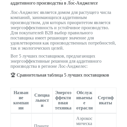
аддитивного производства в Лос-Анджелесе
Лос-Анджелес является домом для растущего числа
компаний, занимающихся аддитивным
производством, для которых приоритетом является
энергоэффективность и устойчивое производство.
Для покупателей B2B выбор правильного
поставщика имеет решающее значение для
удовлетворения как производственных потребностей,
так и экологических целей.
Вот 5 лучших поставщиков, предлагающих
энергоэффективные решения для аддитивного
производства в регионе Лос-Анджелес:
🏆 Сравнительная таблица 5 лучших поставщиков
Назван
Энергоэ
Обслуж
Специа
ие
ффекти
иваемы
Сертиф
льност
компан
вная
е
икаты
и
ии
техника
отрасли
Аэрокос
мическа
Принте