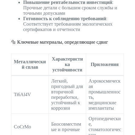
Повышение рентабельности инвестиций
:
Прочные детали с большим сроком службы и
точными допусками
Готовность к соблюдению требований
:
Соответствует требованиям экологических
сертификатов и отчетности
🔩 Ключевые материалы, определяющие сдвиг
Характеристи
Металлически
ка
Приложения
й сплав
устойчивости
Легкий,
Аэрокосмическ
пригодный для
ая
вторичной
промышленнос
Ti6Al4V
переработки,
ть,
устойчивый к
медицинские
коррозии
имплантаты
Ортопедически
Биосовместим
е,
CoCrMo
ые и прочные
стоматологичес
кие