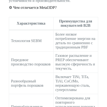
устойчивости и производительности.
⚙️ Чем отличается Metal3DP?
Преимущества для
Характеристика
покупателей B2B
Более низкое
потребление энергии на
Технология SEBM
деталь по сравнению с
традиционным PBF
Газовое распыление и
Передовое
PREP обеспечивают
производство порошков
высокую сферичность и
текучесть.
Включает TiNi, TiTa,
Разнообразный
TiAl, CoCrMo,
портфель порошков
нержавеющую сталь,
суперсплавы
Оптимизирована для
повторного
Перерабатываемые
использования порошка,