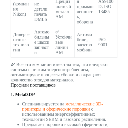
Прециз
я
AS9100
(компан
ие
ионный
промыш
D, ISO
ия
детали,
металл
ленност
13485
Nikon)
печать
AM
ь,
DMLS
оборона
Автомо
✅
Диверге
Автомо
бильны
Устойчи
нтные
били,
ISO
е шасси,
вые
техноло
электро
9001
запчаст
линии
гии
мобили
и
AM
🌿 Все эти компании известны тем, что внедряют
системы с низким энергопотреблением,
оптимизируют процессы сборки и сокращают
количество отходов материалов.
Профили поставщиков
1.
Metal3DP
Специализируется на
металлические 3D-
принтеры и сферические порошки
с
использованием энергоэффективных
технологий SEBM и газового распыления.
Предлагает порошки высокой сферичности,