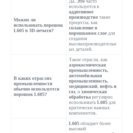
Да,
Это
часто
используется в
аддитивное
производство
такие
Можно ли
процессы, как
использовать порошок
сплавление в
L605 в 3D-печати?
порошковом слое
для
создания
высокопроизводительн
ых деталей.
Такие отрасли, как
аэрокосмическая
промышленность
,
автомобильная
В каких отраслях
промышленность
,
промышленности
медицинский
,
нефть и
обычно используется
газ
, и
химическая
порошок L605?
обработка
регулярно
использовать
L605
для
критически важных
компонентов.
L605
обладает более
высокой