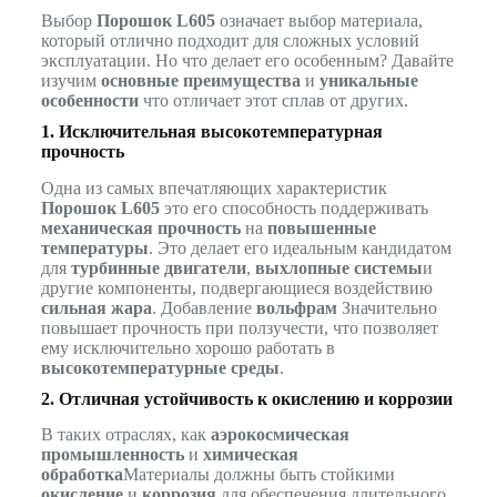
Выбор
Порошок L605
означает выбор материала,
который отлично подходит для сложных условий
эксплуатации. Но что делает его особенным? Давайте
изучим
основные преимущества
и
уникальные
особенности
что отличает этот сплав от других.
1. Исключительная высокотемпературная
прочность
Одна из самых впечатляющих характеристик
Порошок L605
это его способность поддерживать
механическая прочность
на
повышенные
температуры
. Это делает его идеальным кандидатом
для
турбинные двигатели
,
выхлопные системы
и
другие компоненты, подвергающиеся воздействию
сильная жара
. Добавление
вольфрам
Значительно
повышает прочность при ползучести, что позволяет
ему исключительно хорошо работать в
высокотемпературные среды
.
2. Отличная устойчивость к окислению и коррозии
В таких отраслях, как
аэрокосмическая
промышленность
и
химическая
обработка
Материалы должны быть стойкими
окисление
и
коррозия
для обеспечения длительного