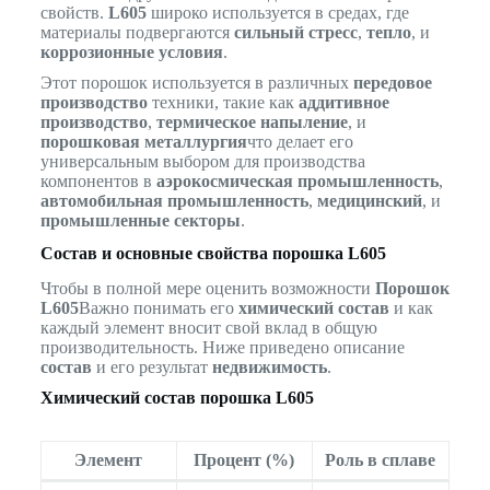
свойств.
L605
широко используется в средах, где
материалы подвергаются
сильный стресс
,
тепло
, и
коррозионные условия
.
Этот порошок используется в различных
передовое
производство
техники, такие как
аддитивное
производство
,
термическое напыление
, и
порошковая металлургия
что делает его
универсальным выбором для производства
компонентов в
аэрокосмическая промышленность
,
автомобильная промышленность
,
медицинский
, и
промышленные секторы
.
Состав и основные свойства порошка L605
Чтобы в полной мере оценить возможности
Порошок
L605
Важно понимать его
химический состав
и как
каждый элемент вносит свой вклад в общую
производительность. Ниже приведено описание
состав
и его результат
недвижимость
.
Химический состав порошка L605
Элемент
Процент (%)
Роль в сплаве