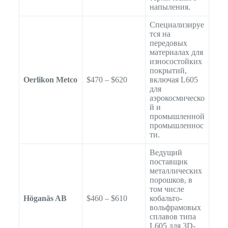
напыления.
Специализируе
тся на
передовых
материалах для
износостойких
покрытий,
Oerlikon Metco
$470 – $620
включая L605
для
аэрокосмическо
й и
промышленной
промышленнос
ти.
Ведущий
поставщик
металлических
порошков, в
том числе
Höganäs AB
$460 – $610
кобальто-
вольфрамовых
сплавов типа
L605 для 3D-