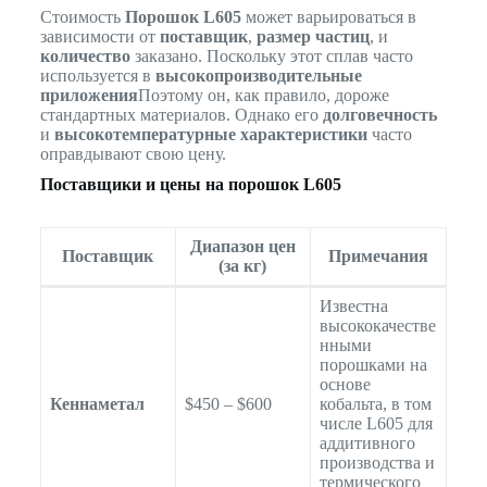
Стоимость
Порошок L605
может варьироваться в
зависимости от
поставщик
,
размер частиц
, и
количество
заказано. Поскольку этот сплав часто
используется в
высокопроизводительные
приложения
Поэтому он, как правило, дороже
стандартных материалов. Однако его
долговечность
и
высокотемпературные характеристики
часто
оправдывают свою цену.
Поставщики и цены на порошок L605
Диапазон цен
Поставщик
Примечания
(за кг)
Известна
высококачестве
нными
порошками на
основе
Кеннаметал
$450 – $600
кобальта, в том
числе L605 для
аддитивного
производства и
термического