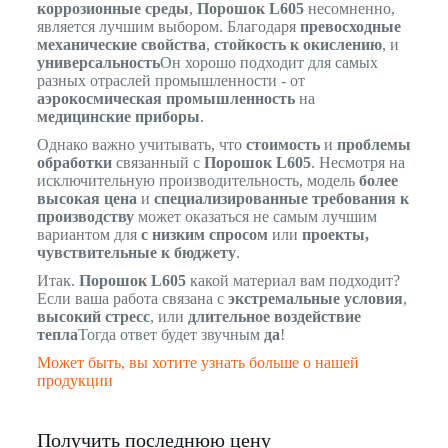
коррозионные среды
,
Порошок L605
несомненно,
является лучшим выбором. Благодаря
превосходные
механические свойства
,
стойкость к окислению
, и
универсальность
Он хорошо подходит для самых
разных отраслей промышленности - от
аэрокосмическая промышленность
на
медицинские приборы
.
Однако важно учитывать, что
стоимость
и
проблемы
обработки
связанный с
Порошок L605
. Несмотря на
исключительную производительность, модель
более
высокая цена
и
специализированные требования к
производству
может оказаться не самым лучшим
вариантом для
с низким спросом
или
проекты,
чувствительные к бюджету
.
Итак.
Порошок L605
какой материал вам подходит?
Если ваша работа связана с
экстремальные условия
,
высокий стресс
, или
длительное воздействие
тепла
Тогда ответ будет звучным
да
!
Может быть, вы хотите узнать больше о нашей
продукции
Получить последнюю цену