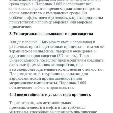
срока службы.
Порошок L605
превосходит все
остальные, предлагая
превосходная защита
против
обоих
окислитель
и
уменьшение
среды. Он
особенно эффективен в условиях, когда
хлорид-ионы
присутствуют, например
морская
или
морское
применение
.
3. Универсальные возможности производства
В виде порошка,
L605
может быть использован в
различных
производственные процессы
, в том числе
термическое напыление
,
лазерная облицовка
, и
аддитивное производство
(3D-печать). Такая
универсальность позволяет производителям создавать
сложные формы
,
тонкие покрытия
, или
высокопроизводительные компоненты
с легкостью.
Производите ли вы
турбинные лопатки для
аэрокосмической промышленности
или
медицинские имплантаты
,
Порошок L605
обеспечивает гибкость производства.
4. Износостойкость и усталостная прочность
Такие отрасли, как
автомобильная
промышленность
и
нефть и газ
требуются
материалы, способные выдерживать
циклическое