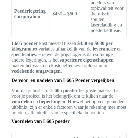
poeders van
topkwaliteit voor
Poederlegering
$450 – $600
thermisch
Corporation
spuiten,
lasercladding en
poederbedfusie.
L605 poeder
kost meestal tussen
$450 en $630 per
kilogram
met variaties afhankelijk van de
leverancier
en
specificaties
. Hoewel de prijs hoger is dan sommige
andere legeringen, is het
superieure eigenschappen
maken het vaak een kosteneffectieve oplossing in
veeleisende omgevingen
.
De voor- en nadelen van L605 Poeder vergelijken
Voordat je beslist of
L605 poeder
het juiste materiaal is
voor je project, is het belangrijk om te kijken naar de
voordelen
en
beperkingen
. Hoewel het op veel gebieden
uitblinkt, zijn er enkele factoren waar je rekening mee moet
houden, afhankelijk van je specifieke behoeften.
Voordelen van L605 poeder