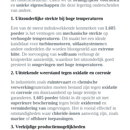
en
unieke eigenschappen
die deze legering onderscheiden
van andere.
1. Uitzonderlijke sterkte bij hoge temperaturen
Een van de meest indrukwekkende kenmerken van
L605
poeder
is het vermogen om
mechanische sterkte
op
verhoogde temperaturen
. Dit maakt het een ideale
kandidaat voor
turbinemotoren
,
uitlaatsystemen
en
andere onderdelen die worden blootgesteld aan
extreme
hitte
. De toevoeging van
wolfraam
verhoogt de
kruipsterkte aanzienlijk, waardoor het uitzonderlijk goed
presteert in
omgevingen met hoge temperaturen
.
2. Uitstekende weerstand tegen oxidatie en corrosie
In industrieën zoals
ruimtevaart
en
chemische
verwerking
materialen moeten bestand zijn tegen
oxidatie
en
corrosie
om duurzaamheid op lange termijn te
garanderen.
L605 poeder
blinkt in dit opzicht uit met
superieure bescherming
tegen beide
oxiderend
en
vermindering van
omgevingen. Het is vooral effectief in
omstandigheden waar
chloride-ionen
aanwezig zijn, zoals
marine
of
offshore toepassingen
.
3. Veelzijdige productiemogelijkheden