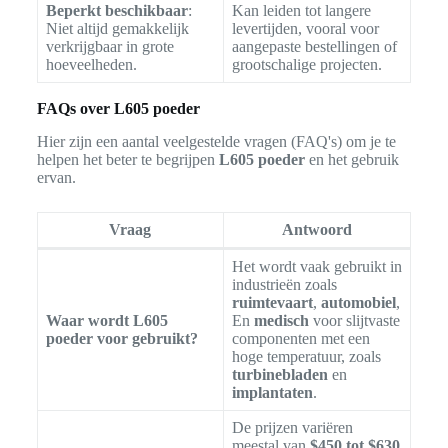
Beperkt beschikbaar
:
Kan leiden tot langere
Niet altijd gemakkelijk
levertijden, vooral voor
verkrijgbaar in grote
aangepaste bestellingen of
hoeveelheden.
grootschalige projecten.
FAQs over L605 poeder
Hier zijn een aantal veelgestelde vragen (FAQ's) om je te
helpen het beter te begrijpen
L605 poeder
en het gebruik
ervan.
Vraag
Antwoord
Het wordt vaak gebruikt in
industrieën zoals
ruimtevaart
,
automobiel
,
Waar wordt L605
En
medisch
voor slijtvaste
poeder voor gebruikt?
componenten met een
hoge temperatuur, zoals
turbinebladen
en
implantaten
.
De prijzen variëren
meestal van
$450 tot $630