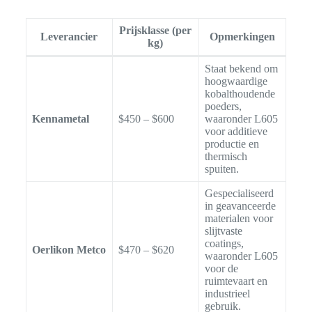
Prijsklasse (per
Leverancier
Opmerkingen
kg)
Staat bekend om
hoogwaardige
kobalthoudende
poeders,
Kennametal
$450 – $600
waaronder L605
voor additieve
productie en
thermisch
spuiten.
Gespecialiseerd
in geavanceerde
materialen voor
slijtvaste
coatings,
Oerlikon Metco
$470 – $620
waaronder L605
voor de
ruimtevaart en
industrieel
gebruik.