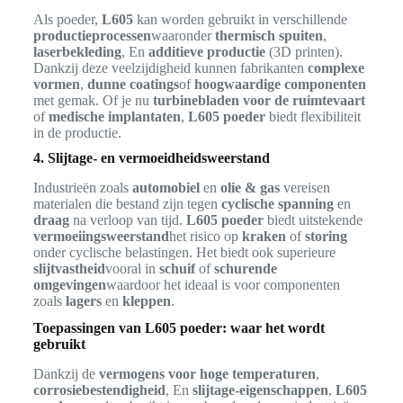
Als poeder,
L605
kan worden gebruikt in verschillende
productieprocessen
waaronder
thermisch spuiten
,
laserbekleding
, En
additieve productie
(3D printen).
Dankzij deze veelzijdigheid kunnen fabrikanten
complexe
vormen
,
dunne coatings
of
hoogwaardige componenten
met gemak. Of je nu
turbinebladen voor de ruimtevaart
of
medische implantaten
,
L605 poeder
biedt flexibiliteit
in de productie.
4. Slijtage- en vermoeidheidsweerstand
Industrieën zoals
automobiel
en
olie & gas
vereisen
materialen die bestand zijn tegen
cyclische spanning
en
draag
na verloop van tijd.
L605 poeder
biedt uitstekende
vermoeiingsweerstand
het risico op
kraken
of
storing
onder cyclische belastingen. Het biedt ook superieure
slijtvastheid
vooral in
schuif
of
schurende
omgevingen
waardoor het ideaal is voor componenten
zoals
lagers
en
kleppen
.
Toepassingen van L605 poeder: waar het wordt
gebruikt
Dankzij de
vermogens voor hoge temperaturen
,
corrosiebestendigheid
, En
slijtage-eigenschappen
,
L605