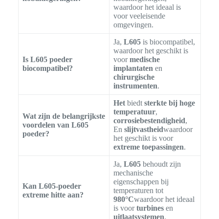
waardoor het ideaal is
voor veeleisende
omgevingen.
Ja,
L605
is biocompatibel,
waardoor het geschikt is
Is L605 poeder
voor
medische
biocompatibel?
implantaten
en
chirurgische
instrumenten
.
Het
biedt
sterkte bij hoge
temperatuur
,
Wat zijn de belangrijkste
corrosiebestendigheid
,
voordelen van L605
En
slijtvastheid
waardoor
poeder?
het geschikt is voor
extreme toepassingen
.
Ja,
L605
behoudt zijn
mechanische
eigenschappen bij
Kan L605-poeder
temperaturen tot
extreme hitte aan?
980°C
waardoor het ideaal
is voor
turbines
en
uitlaatsystemen
.