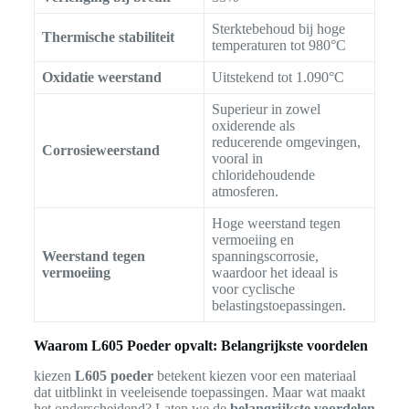
Sterktebehoud bij hoge
Thermische stabiliteit
temperaturen tot 980°C
Oxidatie weerstand
Uitstekend tot 1.090°C
Superieur in zowel
oxiderende als
reducerende omgevingen,
Corrosieweerstand
vooral in
chloridehoudende
atmosferen.
Hoge weerstand tegen
vermoeiing en
Weerstand tegen
spanningscorrosie,
vermoeiing
waardoor het ideaal is
voor cyclische
belastingstoepassingen.
Waarom L605 Poeder opvalt: Belangrijkste voordelen
kiezen
L605 poeder
betekent kiezen voor een materiaal
dat uitblinkt in veeleisende toepassingen. Maar wat maakt
het onderscheidend? Laten we de
belangrijkste voordelen