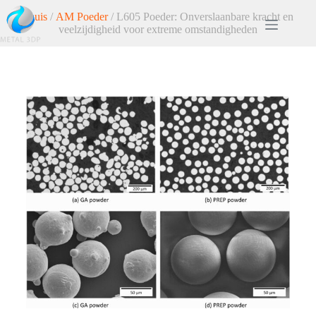
Thuis
/
AM Poeder
/ L605 Poeder: Onverslaanbare kracht en
veelzijdigheid voor extreme omstandigheden