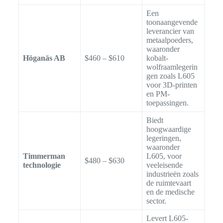
Een
toonaangevende
leverancier van
metaalpoeders,
waaronder
Höganäs AB
$460 – $610
kobalt-
wolfraamlegerin
gen zoals L605
voor 3D-printen
en PM-
toepassingen.
Biedt
hoogwaardige
legeringen,
waaronder
Timmerman
L605, voor
$480 – $630
technologie
veeleisende
industrieën zoals
de ruimtevaart
en de medische
sector.
Levert L605-