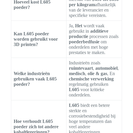
Hoeveel kost L605
per kilogram
afhankelijk
poeder?
van de leverancier en
specifieke vereisten.
Ja,
Het
wordt vaak
gebruikt in
additieve
Kan L605 poeder
productie
processen zoals
worden gebruikt voor
poederbedfusie
om
3D printen?
onderdelen met hoge
prestaties te maken.
Industrieën zoals
ruimtevaart
,
automobiel
,
Welke industrieën
medisch
,
olie & gas
, En
gebruiken vaak L605
chemische verwerking
poeder?
regelmatig gebruiken
L605
voor kritieke
onderdelen.
L605
biedt een betere
sterkte en
corrosiebestendigheid bij
Hoe verhoudt L605
hoge temperaturen dan
poeder zich tot andere
veel andere
kobaltlegeringen?
kobaltlegeringen,