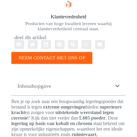
Klanttevredenheid
Producten van hoge kwaliteit leveren waarbij
klanttevredenheid centraal staat.
deel dit artikel
NEEM CONTACT MET ONS OP
Inhoudsopgave
Ben je op zoek naar een hoogwaardig legeringspoeder dat
bestand is tegen
extreme omgevingen
bieden
superieure
kracht
en zorgen voor
uitstekende weerstand tegen
corrosie
? Kijk dan niet verder dan
L605 poeder
. Deze
legering op basis van kobalt en chroom
staat bekend om
zijn opmerkelijke eigenschappen, waardoor het een ideale
keuze is voor industrieën zoals
ruimtevaart
,