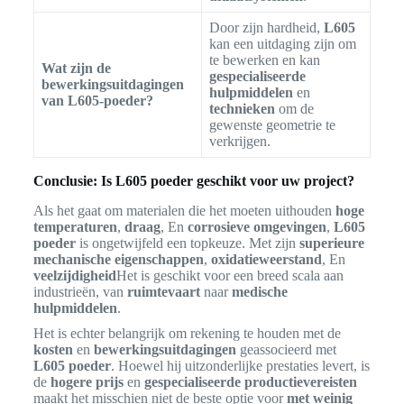
Door zijn hardheid,
L605
kan een uitdaging zijn om
te bewerken en kan
Wat zijn de
gespecialiseerde
bewerkingsuitdagingen
hulpmiddelen
en
van L605-poeder?
technieken
om de
gewenste geometrie te
verkrijgen.
Conclusie: Is L605 poeder geschikt voor uw project?
Als het gaat om materialen die het moeten uithouden
hoge
temperaturen
,
draag
, En
corrosieve omgevingen
,
L605
poeder
is ongetwijfeld een topkeuze. Met zijn
superieure
mechanische eigenschappen
,
oxidatieweerstand
, En
veelzijdigheid
Het is geschikt voor een breed scala aan
industrieën, van
ruimtevaart
naar
medische
hulpmiddelen
.
Het is echter belangrijk om rekening te houden met de
kosten
en
bewerkingsuitdagingen
geassocieerd met
L605 poeder
. Hoewel hij uitzonderlijke prestaties levert, is
de
hogere prijs
en
gespecialiseerde productievereisten
maakt het misschien niet de beste optie voor
met weinig