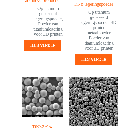
additieve productie
TiNb-legeringspoeder
Op titanium
Op titanium
gebaseerd
gebaseerd
legeringspoeder
,
legeringspoeder
,
3D-
Poeder van
printen
titaniumlegering
metaalpoeder
,
voor 3D printen
Poeder van
titaniumlegering
LEES VERDER
voor 3D printen
LEES VERDER
TiNbZrSn-