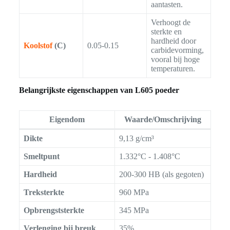
aantasten.
Verhoogt de
sterkte en
hardheid door
Koolstof
(C)
0.05-0.15
carbidevorming,
vooral bij hoge
temperaturen.
Belangrijkste eigenschappen van L605 poeder
Eigendom
Waarde/Omschrijving
Dikte
9,13 g/cm³
Smeltpunt
1.332°C - 1.408°C
Hardheid
200-300 HB (als gegoten)
Treksterkte
960 MPa
Opbrengststerkte
345 MPa
Verlenging bij breuk
35%