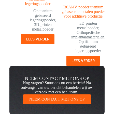
legeringspoeder
Ti6Al4V poeder titanium
Op titanium
gebaseerde metalen poeder
gebaseerd
voor additieve productie
legeringspoeder
,
3D-printen
3D-printen
metaalpoeder
,
metaalpoeder
Orthopedische
implantaatmaterialen
,
LEES VERDER
Op titanium
gebaseerd
legeringspoeder
LEES VERDER
NEEM CONTACT MET ONS OP
Nog vragen? Stuur ons nu een bericht! Na
ontvangst van uw bericht behandelen wij uw
verzoek met een heel team.
NEEM CONTACT MET ONS OP