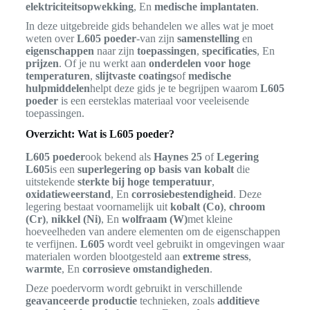
elektriciteitsopwekking
, En
medische implantaten
.
In deze uitgebreide gids behandelen we alles wat je moet
weten over
L605 poeder
-van zijn
samenstelling
en
eigenschappen
naar zijn
toepassingen
,
specificaties
, En
prijzen
. Of je nu werkt aan
onderdelen voor hoge
temperaturen
,
slijtvaste coatings
of
medische
hulpmiddelen
helpt deze gids je te begrijpen waarom
L605
poeder
is een eersteklas materiaal voor veeleisende
toepassingen.
Overzicht: Wat is L605 poeder?
L605 poeder
ook bekend als
Haynes 25
of
Legering
L605
is een
superlegering op basis van kobalt
die
uitstekende
sterkte bij hoge temperatuur
,
oxidatieweerstand
, En
corrosiebestendigheid
. Deze
legering bestaat voornamelijk uit
kobalt (Co)
,
chroom
(Cr)
,
nikkel (Ni)
, En
wolfraam (W)
met kleine
hoeveelheden van andere elementen om de eigenschappen
te verfijnen.
L605
wordt veel gebruikt in omgevingen waar
materialen worden blootgesteld aan
extreme stress
,
warmte
, En
corrosieve omstandigheden
.
Deze poedervorm wordt gebruikt in verschillende
geavanceerde productie
technieken, zoals
additieve