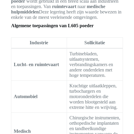
poeder
wordt gebruikt in een breed scala aan industrieën
en toepassingen. Van
ruimtevaart
naar
medische
hulpmiddelen
Deze legering heeft zijn waarde bewezen in
enkele van de meest veeleisende omgevingen.
Algemene toepassingen van L605 poeder
Industrie
Sollicitatie
Turbinebladen,
uitlaatsystemen,
Lucht- en ruimtevaart
verbrandingskamers en
andere onderdelen met
hoge temperaturen.
Krachtige uitlaatkleppen,
turbochargers en
Automobiel
motoronderdelen die
worden blootgesteld aan
extreme hitte en wrijving.
Chirurgische instrumenten,
orthopedische implantaten
en tandheelkundige
Medisch
instrumenten vanwege de