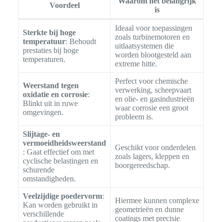
Waarom het belangrijk
Voordeel
is
Ideaal voor toepassingen
Sterkte bij hoge
zoals turbinemotoren en
temperatuur
: Behoudt
uitlaatsystemen die
prestaties bij hoge
worden blootgesteld aan
temperaturen.
extreme hitte.
Perfect voor chemische
Weerstand tegen
verwerking, scheepvaart
oxidatie en corrosie
:
en olie- en gasindustrieën
Blinkt uit in ruwe
waar corrosie een groot
omgevingen.
probleem is.
Slijtage- en
vermoeidheidsweerstand
Geschikt voor onderdelen
: Gaat effectief om met
zoals lagers, kleppen en
cyclische belastingen en
boorgereedschap.
schurende
omstandigheden.
Veelzijdige poedervorm
:
Hiermee kunnen complexe
Kan worden gebruikt in
geometrieën en dunne
verschillende
coatings met precisie