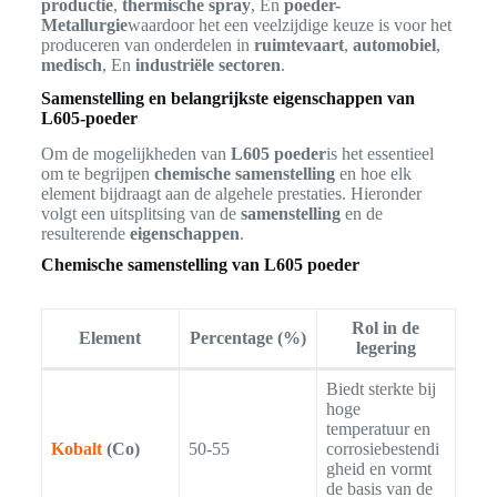
productie
,
thermische spray
, En
poeder-
Metallurgie
waardoor het een veelzijdige keuze is voor het
produceren van onderdelen in
ruimtevaart
,
automobiel
,
medisch
, En
industriële sectoren
.
Samenstelling en belangrijkste eigenschappen van
L605-poeder
Om de mogelijkheden van
L605 poeder
is het essentieel
om te begrijpen
chemische samenstelling
en hoe elk
element bijdraagt aan de algehele prestaties. Hieronder
volgt een uitsplitsing van de
samenstelling
en de
resulterende
eigenschappen
.
Chemische samenstelling van L605 poeder
Rol in de
Element
Percentage (%)
legering
Biedt sterkte bij
hoge
temperatuur en
Kobalt
(Co)
50-55
corrosiebestendi
gheid en vormt
de basis van de