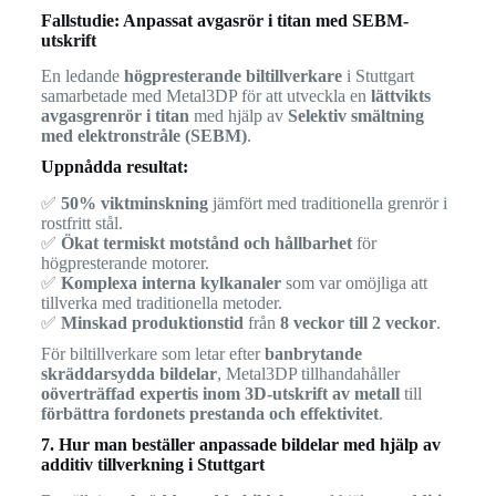
Fallstudie: Anpassat avgasrör i titan med SEBM-
utskrift
En ledande
högpresterande biltillverkare
i Stuttgart
samarbetade med Metal3DP för att utveckla en
lättvikts
avgasgrenrör i titan
med hjälp av
Selektiv smältning
med elektronstråle (SEBM)
.
Uppnådda resultat:
✅
50% viktminskning
jämfört med traditionella grenrör i
rostfritt stål.
✅
Ökat termiskt motstånd och hållbarhet
för
högpresterande motorer.
✅
Komplexa interna kylkanaler
som var omöjliga att
tillverka med traditionella metoder.
✅
Minskad produktionstid
från
8 veckor till 2 veckor
.
För biltillverkare som letar efter
banbrytande
skräddarsydda bildelar
, Metal3DP tillhandahåller
oöverträffad expertis inom 3D-utskrift av metall
till
förbättra fordonets prestanda och effektivitet
.
7. Hur man beställer anpassade bildelar med hjälp av
additiv tillverkning i Stuttgart