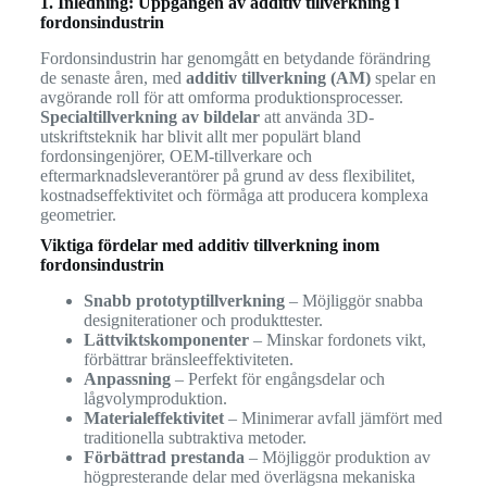
1. Inledning: Uppgången av additiv tillverkning i
fordonsindustrin
Fordonsindustrin har genomgått en betydande förändring
de senaste åren, med
additiv tillverkning (AM)
spelar en
avgörande roll för att omforma produktionsprocesser.
Specialtillverkning av bildelar
att använda 3D-
utskriftsteknik har blivit allt mer populärt bland
fordonsingenjörer, OEM-tillverkare och
eftermarknadsleverantörer på grund av dess flexibilitet,
kostnadseffektivitet och förmåga att producera komplexa
geometrier.
Viktiga fördelar med additiv tillverkning inom
fordonsindustrin
Snabb prototyptillverkning
– Möjliggör snabba
designiterationer och produkttester.
Lättviktskomponenter
– Minskar fordonets vikt,
förbättrar bränsleeffektiviteten.
Anpassning
– Perfekt för engångsdelar och
lågvolymproduktion.
Materialeffektivitet
– Minimerar avfall jämfört med
traditionella subtraktiva metoder.
Förbättrad prestanda
– Möjliggör produktion av
högpresterande delar med överlägsna mekaniska