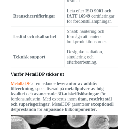
resultat.
Leta efter
ISO 9001 och
Branschcertifieringar
IATF 16949
certifieringar
för fordonstillämpningar.
Snabb hantering och
Ledtid och skalbarhet
förmåga att hantera
bulkproduktionsorder.
Designkonsultation,
Teknisk support
simulering och
efterbearbetning.
Varför Metal3DP sticker ut
Metall3DP
är en ledande
leverantör av additiv
tillverkning
, specialiserad på
metallpulver av hög
kvalitet
och
avancerade 3D-utskriftslösningar
för
fordonsindustrin. Med expertis inom
titan, rostfritt stål
och superlegeringar
, Metal3DP garanterar
exceptionell
delprestanda
för
anpassade bilkomponenter
.