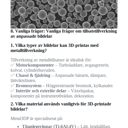
8. Vanliga frågor: Vanliga frågor om tillsatstillverkning
av anpassade bildelar
1. Vilka typer av bildelar kan 3D-printas med
metalltillverkning?
Tillverkning av metalltillsatser är idealisk för:
✅
Motorkomponenter
– Turboladdare, avgasgrenrör,
kolvar, cylinderhuvuden.
✅
Chassi & fjädring
– Anpassade bärarm, dämpare,
lättviktsfästen.
✅
Bromssystem
– Högpresterande bromsok, kylkanaler.
✅
Interiör och exteriör delar
– Växelspakar,
komponenter på instrumentbrädan, dekoration.
2. Vilka material används vanligtvis för 3D-printade
bildelar?
Metal3DP är specialiserat på:
Titanlegeringar (Ti-6Al-4V)
– Lätt, höghållfast,