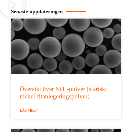
Senaste uppdateringen
Översikt över NiTi-pulver (sfäriskt
nickel-titanlegeringspulver)
LÄS MER "