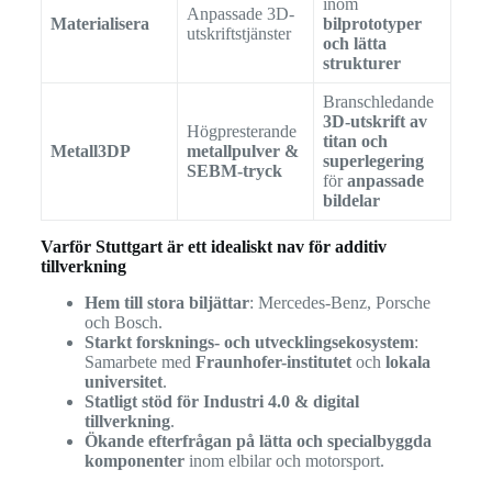
inom
Anpassade 3D-
Materialisera
bilprototyper
utskriftstjänster
och lätta
strukturer
Branschledande
3D-utskrift av
Högpresterande
titan och
Metall3DP
metallpulver &
superlegering
SEBM-tryck
för
anpassade
bildelar
Varför Stuttgart är ett idealiskt nav för additiv
tillverkning
Hem till stora biljättar
: Mercedes-Benz, Porsche
och Bosch.
Starkt forsknings- och utvecklingsekosystem
:
Samarbete med
Fraunhofer-institutet
och
lokala
universitet
.
Statligt stöd för Industri 4.0 & digital
tillverkning
.
Ökande efterfrågan på lätta och specialbyggda
komponenter
inom elbilar och motorsport.