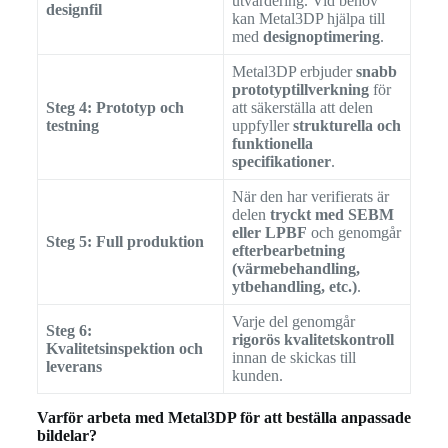
utvärdering. Vid behov
designfil
kan Metal3DP hjälpa till
med
designoptimering
.
Metal3DP erbjuder
snabb
prototyptillverkning
för
Steg 4: Prototyp och
att säkerställa att delen
testning
uppfyller
strukturella och
funktionella
specifikationer
.
När den har verifierats är
delen
tryckt med SEBM
eller LPBF
och genomgår
Steg 5: Full produktion
efterbearbetning
(värmebehandling,
ytbehandling, etc.)
.
Varje del genomgår
Steg 6:
rigorös kvalitetskontroll
Kvalitetsinspektion och
innan de skickas till
leverans
kunden.
Varför arbeta med Metal3DP för att beställa anpassade
bildelar?