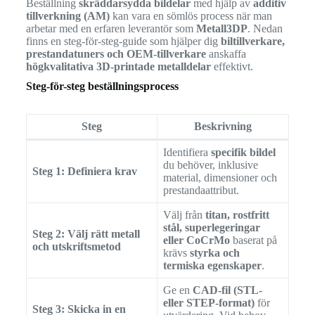
Beställning
skräddarsydda bildelar
med hjälp av
additiv
tillverkning (AM)
kan vara en sömlös process när man
arbetar med en erfaren leverantör som
Metall3DP
. Nedan
finns en steg-för-steg-guide som hjälper dig
biltillverkare,
prestandatuners och OEM-tillverkare
anskaffa
högkvalitativa 3D-printade metalldelar
effektivt.
Steg-för-steg beställningsprocess
Steg
Beskrivning
Identifiera
specifik bildel
du behöver, inklusive
Steg 1: Definiera krav
material, dimensioner och
prestandaattribut.
Välj från
titan, rostfritt
stål, superlegeringar
Steg 2: Välj rätt metall
eller CoCrMo
baserat på
och utskriftsmetod
krävs
styrka och
termiska egenskaper
.
Ge en
CAD-fil (STL-
eller STEP-format)
för
Steg 3: Skicka in en