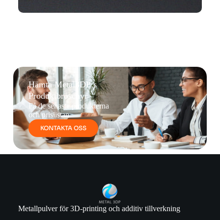
Hämta Metal3DP:s
Produktbroschyr
Få de senaste produkterna
och prislistan
KONTAKTA OSS
Metallpulver för 3D-printing och additiv tillverkning