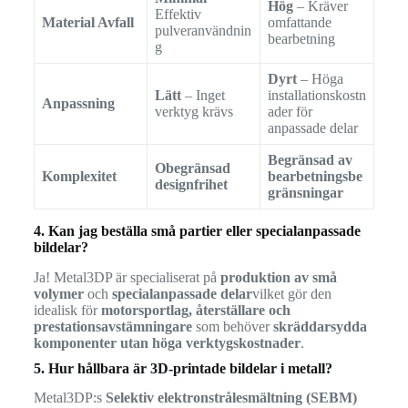
Hög
– Kräver
Effektiv
Material Avfall
omfattande
pulveranvändnin
bearbetning
g
Dyrt
– Höga
Lätt
– Inget
installationskostn
Anpassning
verktyg krävs
ader för
anpassade delar
Begränsad av
Obegränsad
Komplexitet
bearbetningsbe
designfrihet
gränsningar
4. Kan jag beställa små partier eller specialanpassade
bildelar?
Ja! Metal3DP är specialiserat på
produktion av små
volymer
och
specialanpassade delar
vilket gör den
idealisk för
motorsportlag, återställare och
prestationsavstämningare
som behöver
skräddarsydda
komponenter utan höga verktygskostnader
.
5. Hur hållbara är 3D-printade bildelar i metall?
Metal3DP:s
Selektiv elektronstrålesmältning (SEBM)