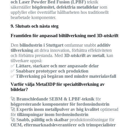
och Laser Powder Bed Fusion (LPBF)
teknik
säkerställer
högdensitet, defektfria metalldelar
som
uppfyller eller överträffar hållbarheten hos traditionellt
bearbetade komponenter.
9. Slutsats och nästa steg
Framtiden för anpassad biltillverkning med 3D-utskrift
Den
bilindustrin i Stuttgart
omfamnar snabbt
additiv
tillverkning
att driva innovation, förbättra effektiviteten
och förbättra prestanda. Med
3D-utskrift av metall
, kan
tillverkare uppnå:
✅
Lättare, starkare och mer anpassade delar
✅
Snabbare prototyper och produktion
✅
Tillverkning på begäran med mindre materialavfall
Varför välja Metal3DP för specialtillverkning av
bildelar?
🚀
Branschledande SEBM & LPBF-teknik
för
högpresterande komponenter för fordonsindustrin
🚀
Expertis inom metallpulver av hög kvalitet
optimerad
för
tillämpningar inom fordonsindustrin
🚀
Snabb, pålitlig och skalbar
produktionslösningar för
OEM, eftermarknadsleverantörer och trimspecialister