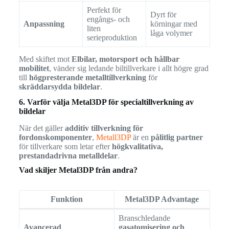
Perfekt för
Dyrt för
engångs- och
Anpassning
körningar med
liten
låga volymer
serieproduktion
Med skiftet mot
Elbilar, motorsport och hållbar
mobilitet
, vänder sig ledande biltillverkare i allt högre grad
till
högpresterande metalltillverkning
för
skräddarsydda bildelar
.
6. Varför välja Metal3DP för specialtillverkning av
bildelar
När det gäller
additiv tillverkning för
fordonskomponenter
,
Metall3DP
är en
pålitlig partner
för tillverkare som letar efter
högkvalitativa,
prestandadrivna metalldelar
.
Vad skiljer Metal3DP från andra?
Funktion
Metal3DP Advantage
Branschledande
Avancerad
gasatomisering och