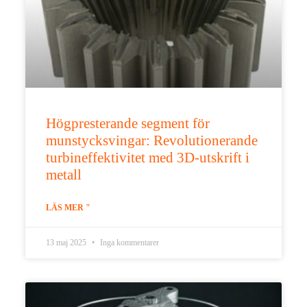
Högpresterande segment för
munstycksvingar: Revolutionerande
turbineffektivitet med 3D-utskrift i
metall
LÄS MER "
13 maj 2025
Inga kommentarer