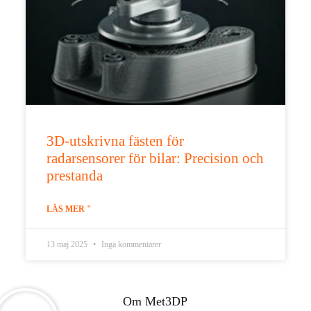
3D-utskrivna fästen för
radarsensorer för bilar: Precision och
prestanda
LÄS MER "
13 maj 2025
Inga kommentarer
Om Met3DP