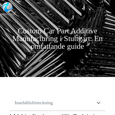
Custom Car Part Additive
Manufacturing i Stuttgart: En
omfattande guide
Innehållsförteckning