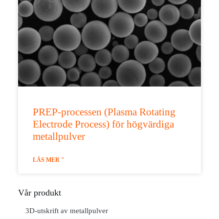
PREP-processen (Plasma Rotating
Electrode Process) för högvärdiga
metallpulver
LÄS MER "
Vår produkt
3D-utskrift av metallpulver