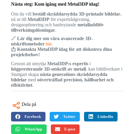
Nästa steg: Kom igång med Metal3DP idag!
Om du vill
beställ skräddarsydda 3D-printade bildelar
,
nå ut till
Metall3DP
för expertrådgivning,
designoptimering och banbrytande
metalladditiv
tillverkningslösningar
.
🔗
Lär dig mer om våra avancerade 3D-
utskriftsmetoder
här
.
📩
Kontakta Metal3DP idag för att diskutera dina
projektbehov!
Genom att utnyttja
Metal3DP:s expertis
i
högpresterande 3D-utskrift av metall
, kan biltillverkare i
Stuttgart skapa
nästa generations skräddarsydda
bildelar
med
oöverträffad precision, hållbarhet och
effektivitet
.
Dela på
Facebook
Twitter
LinkedIn
WhatsApp
E-post