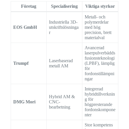
Företag
Specialisering
Viktiga styrkor
Metall- och
Industriella 3D-
polymerdelar
EOS GmbH
utskriftslösninga
med hög
r
precision, brett
materialval
Avancerad
laserpulverbädds
fusionsteknologi
Laserbaserad
Trumpf
(LPBF), lämplig
metall AM
för
fordonstillämpni
ngar
Integrerad
hybridtillverknin
Hybrid AM &
g för
DMG Mori
CNC-
högpresterande
bearbetning
fordonskompone
nter
Stor kompetens