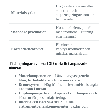
Högpresterande metaller
som
titan och
Materialstyrka
superlegeringar
förbättra
hållbarheten.
Kortar ledtiderna jämfört
Snabbare produktion
med traditionell gjutning
eller fräsning.
Eliminerar
Kostnadseffektivitet
verktygskostnader och
minskar materialspill.
Tillämpningar av metall 3D-utskrift i anpassade
bildelar
Motorkomponenter
– Lättvikt
avgasgrenrör i
titan, turboladdare och värmeväxlare
.
Bromssystem
– Hög hållfasthet
keramiskt belagda
bromsok i metall
.
Upphängningsdelar
- Anpassad
stötdämpare och
bärarm
för prestandajustering.
Interiör och estetiska delar
– Unikt
instrumentpanelskomponenter, växlar och