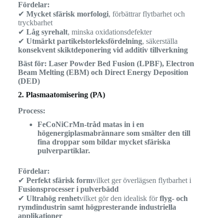
Fördelar:
✔
Mycket sfärisk morfologi
, förbättrar flytbarhet och
tryckbarhet
✔
Låg syrehalt
, minska oxidationsdefekter
✔
Utmärkt partikelstorleksfördelning
, säkerställa
konsekvent skiktdeponering vid additiv tillverkning
Bäst för:
Laser Powder Bed Fusion (LPBF), Electron
Beam Melting (EBM) och Direct Energy Deposition
(DED)
2. Plasmaatomisering (PA)
Process:
FeCoNiCrMn-tråd matas in i en
högenergiplasmabrännare som smälter den till
fina droppar som bildar mycket sfäriska
pulverpartiklar.
Fördelar:
✔
Perfekt sfärisk form
vilket ger överlägsen flytbarhet i
Fusionsprocesser i pulverbädd
✔
Ultrahög renhet
vilket gör den idealisk för
flyg- och
rymdindustrin samt högpresterande industriella
applikationer