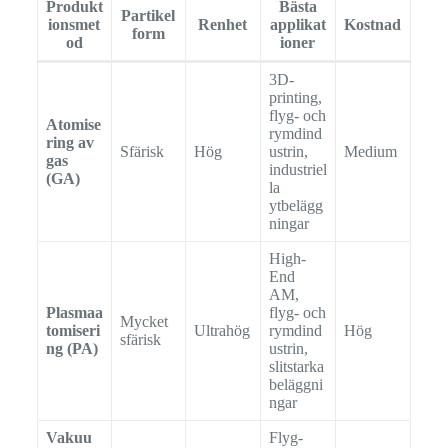
Produkt
Bästa
Partikel
ionsmet
Renhet
applikat
Kostnad
form
od
ioner
3D-
printing,
flyg- och
Atomise
rymdind
ring av
Sfärisk
Hög
ustrin,
Medium
gas
industriel
(GA)
la
ytbelägg
ningar
High-
End
AM,
Plasmaa
flyg- och
Mycket
tomiseri
Ultrahög
rymdind
Hög
sfärisk
ng (PA)
ustrin,
slitstarka
beläggni
ngar
Vakuu
Flyg-