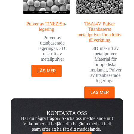
Pulver av TiNbZrSn-
Ti6Al4V Pulver
legering
Titanbaserat
metallpulver för additiv
Pulver av
tillverkning
titanbaserade
legeringar
,
3D-
3D-utskrift av
utskrift av
metallpulver
,
metallpulver
Material för
ortopediska
implantat
,
Pulver
LÄS MER
av titanbaserade
legeringar
LÄS MER
KONTAKTA OSS
Har du några frågor? Skicka oss meddelande nu!
Vi kommer att betjäna din begäran med ett helt
team efter att ha fått ditt meddelande.