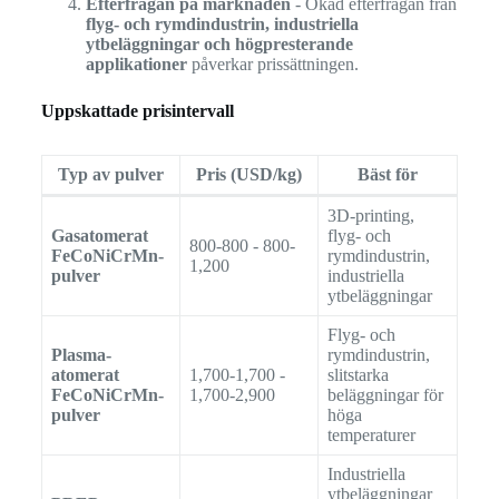
Efterfrågan på marknaden
- Ökad efterfrågan från
flyg- och rymdindustrin, industriella
ytbeläggningar och högpresterande
applikationer
påverkar prissättningen.
Uppskattade prisintervall
Typ av pulver
Pris (USD/kg)
Bäst för
3D-printing,
Gasatomerat
flyg- och
800-800 - 800-
FeCoNiCrMn-
rymdindustrin,
1,200
pulver
industriella
ytbeläggningar
Flyg- och
Plasma-
rymdindustrin,
atomerat
1,700-1,700 -
slitstarka
FeCoNiCrMn-
1,700-2,900
beläggningar för
pulver
höga
temperaturer
Industriella
ytbeläggningar