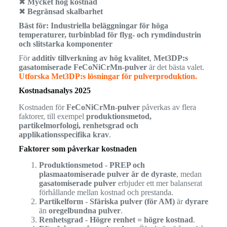
✖
Mycket hög kostnad
✖
Begränsad skalbarhet
Bäst för:
Industriella beläggningar för höga
temperaturer, turbinblad för flyg- och rymdindustrin
och slitstarka komponenter
För
additiv tillverkning av hög kvalitet
,
Met3DP:s
gasatomiserade FeCoNiCrMn-pulver
är det bästa valet.
Utforska Met3DP:s lösningar för pulverproduktion.
Kostnadsanalys 2025
Kostnaden för
FeCoNiCrMn-pulver
påverkas av flera
faktorer, till exempel
produktionsmetod,
partikelmorfologi, renhetsgrad och
applikationsspecifika krav
.
Faktorer som påverkar kostnaden
Produktionsmetod
-
PREP och
plasmaatomiserade pulver är de dyraste
, medan
gasatomiserade pulver
erbjuder ett mer balanserat
förhållande mellan kostnad och prestanda.
Partikelform
-
Sfäriska pulver (för AM)
är
dyrare
än
oregelbundna pulver
.
Renhetsgrad
-
Högre renhet = högre kostnad
.