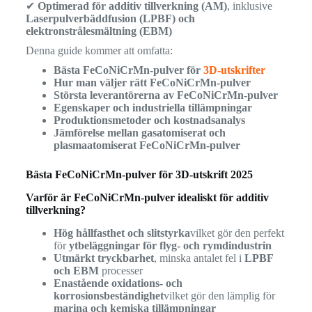
✔
Optimerad för additiv tillverkning (AM)
, inklusive
Laserpulverbäddfusion (LPBF) och
elektronstrålesmältning (EBM)
Denna guide kommer att omfatta:
Bästa FeCoNiCrMn-pulver för
3D-utskrifter
Hur man väljer rätt FeCoNiCrMn-pulver
Största leverantörerna av FeCoNiCrMn-pulver
Egenskaper och industriella tillämpningar
Produktionsmetoder och kostnadsanalys
Jämförelse mellan gasatomiserat och
plasmaatomiserat FeCoNiCrMn-pulver
Bästa FeCoNiCrMn-pulver för 3D-utskrift 2025
Varför är FeCoNiCrMn-pulver idealiskt för additiv
tillverkning?
Hög hållfasthet och slitstyrka
vilket gör den perfekt
för
ytbeläggningar för flyg- och rymdindustrin
Utmärkt tryckbarhet
, minska antalet fel i
LPBF
och EBM
processer
Enastående oxidations- och
korrosionsbeständighet
vilket gör den lämplig för
marina och kemiska tillämpningar