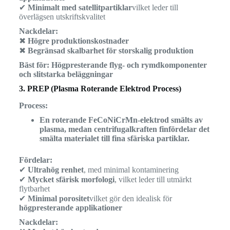
✔
Minimalt med satellitpartiklar
vilket leder till
överlägsen utskriftskvalitet
Nackdelar:
✖
Högre produktionskostnader
✖
Begränsad skalbarhet för storskalig produktion
Bäst för:
Högpresterande flyg- och rymdkomponenter
och slitstarka beläggningar
3. PREP (Plasma Roterande Elektrod Process)
Process:
En roterande FeCoNiCrMn-elektrod smälts av
plasma, medan centrifugalkraften finfördelar det
smälta materialet till fina sfäriska partiklar.
Fördelar:
✔
Ultrahög renhet
, med minimal kontaminering
✔
Mycket sfärisk morfologi
, vilket leder till utmärkt
flytbarhet
✔
Minimal porositet
vilket gör den idealisk för
högpresterande applikationer
Nackdelar: