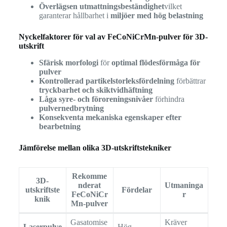
Överlägsen utmattningsbeständighet
vilket
garanterar hållbarhet i
miljöer med hög belastning
Nyckelfaktorer för val av FeCoNiCrMn-pulver för 3D-
utskrift
Sfärisk morfologi
för
optimal flödesförmåga för
pulver
Kontrollerad partikelstorleksfördelning
förbättrar
tryckbarhet och skiktvidhäftning
Låga syre- och föroreningsnivåer
förhindra
pulvernedbrytning
Konsekventa mekaniska egenskaper efter
bearbetning
Jämförelse mellan olika 3D-utskriftstekniker
Rekomme
3D-
nderat
Utmaninga
utskriftste
Fördelar
FeCoNiCr
r
knik
Mn-pulver
Gasatomise
Kräver
Laserpulve
Hög