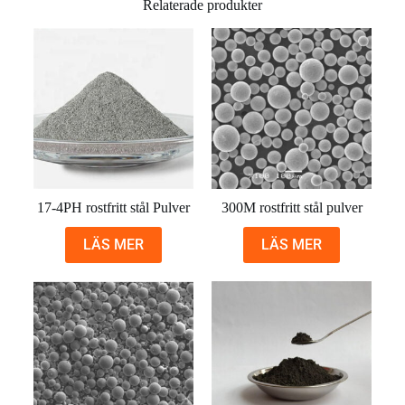
Relaterade produkter
17-4PH rostfritt stål Pulver
300M rostfritt stål pulver
LÄS MER
LÄS MER