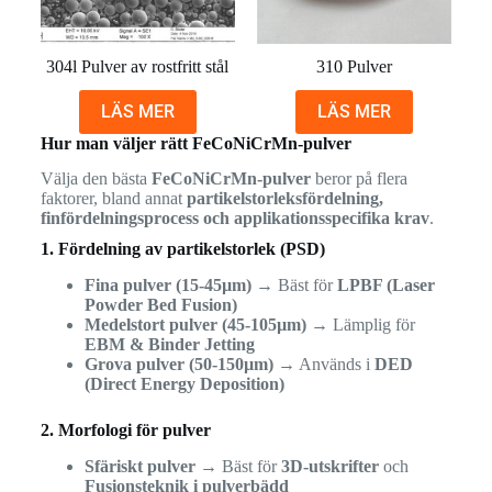
304l Pulver av rostfritt stål
310 Pulver
LÄS MER
LÄS MER
Hur man väljer rätt FeCoNiCrMn-pulver
Välja den bästa
FeCoNiCrMn-pulver
beror på flera
faktorer, bland annat
partikelstorleksfördelning,
finfördelningsprocess och applikationsspecifika krav
.
1. Fördelning av partikelstorlek (PSD)
Fina pulver (15-45µm)
→ Bäst för
LPBF (Laser
Powder Bed Fusion)
Medelstort pulver (45-105µm)
→ Lämplig för
EBM & Binder Jetting
Grova pulver (50-150µm)
→ Används i
DED
(Direct Energy Deposition)
2. Morfologi för pulver
Sfäriskt pulver
→ Bäst för
3D-utskrifter
och
Fusionsteknik i pulverbädd