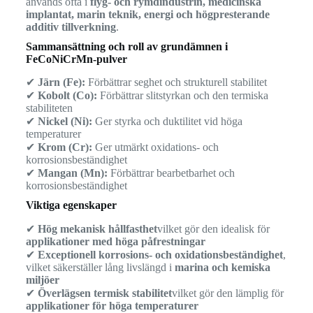
används ofta i
flyg- och rymdindustrin, medicinska
implantat, marin teknik, energi och högpresterande
additiv tillverkning
.
Sammansättning och roll av grundämnen i
FeCoNiCrMn-pulver
✔
Järn (Fe):
Förbättrar seghet och strukturell stabilitet
✔
Kobolt (Co):
Förbättrar slitstyrkan och den termiska
stabiliteten
✔
Nickel (Ni):
Ger styrka och duktilitet vid höga
temperaturer
✔
Krom (Cr):
Ger utmärkt oxidations- och
korrosionsbeständighet
✔
Mangan (Mn):
Förbättrar bearbetbarhet och
korrosionsbeständighet
Viktiga egenskaper
✔
Hög mekanisk hållfasthet
vilket gör den idealisk för
applikationer med höga påfrestningar
✔
Exceptionell korrosions- och oxidationsbeständighet
,
vilket säkerställer lång livslängd i
marina och kemiska
miljöer
✔
Överlägsen termisk stabilitet
vilket gör den lämplig för
applikationer för höga temperaturer