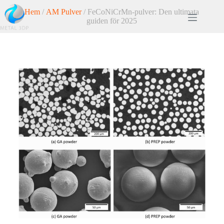
Hem
/
AM Pulver
/ FeCoNiCrMn-pulver: Den ultimata
guiden för 2025