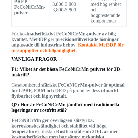
PREP
3,800-3,800 -
med hög renhet
FeCoNiCrMn-
3,800-5,800
och
pulver
högpresterande
komponenter
För
kostnadseffektivt FeCoNiCrMn-pulver av hög
kvalitet
,
Met3DP
ger
precisionstillverkade lösningar
anpassade till industrins behov
.
Kontakta Met3DP för
prisuppgifter och tillgänglighet.
VANLIGA FRÅGOR
F1: Vilket är det bästa FeCoNiCrMn-pulvret för 3D-
utskrift?
Gasatomiserad
sfäriskt FeCoNiCrMn-pulver
är
optimal
för LPBF, EBM och DED
på grund av dess
utmärkt
flytbarhet och låg syrehalt
.
Q2: Hur är FeCoNiCrMn jämfört med traditionella
legeringar av rostfritt stål?
FeCoNiCrMn ger överlägsen slitstyrka,
korrosionsbeständighet och stabilitet vid höga
temperaturer
, medan
Rostfria stål som 316L är mer
kostnadseffektiva men har sämre mekaniska