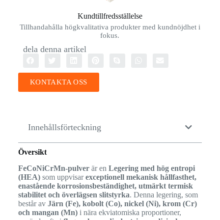
Kundtillfredsställelse
Tillhandahålla högkvalitativa produkter med kundnöjdhet i
fokus.
dela denna artikel
KONTAKTA OSS
Innehållsförteckning
Översikt
FeCoNiCrMn-pulver
är en
Legering med hög entropi
(HEA)
som uppvisar
exceptionell mekanisk hållfasthet,
enastående korrosionsbeständighet, utmärkt termisk
stabilitet och överlägsen slitstyrka
. Denna legering, som
består av
Järn (Fe), kobolt (Co), nickel (Ni), krom (Cr)
och mangan (Mn)
i nära ekviatomiska proportioner,