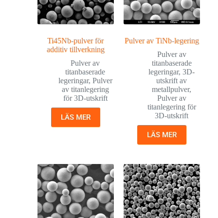
Ti45Nb-pulver för
Pulver av TiNb-legering
additiv tillverkning
Pulver av
Pulver av
titanbaserade
titanbaserade
legeringar
,
3D-
legeringar
,
Pulver
utskrift av
av titanlegering
metallpulver
,
för 3D-utskrift
Pulver av
titanlegering för
3D-utskrift
LÄS MER
LÄS MER