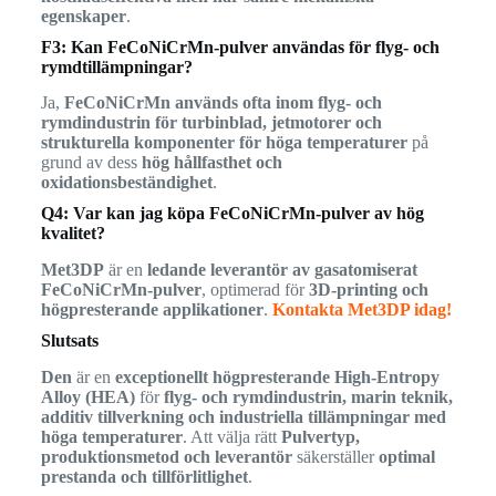
egenskaper
.
F3: Kan FeCoNiCrMn-pulver användas för flyg- och
rymdtillämpningar?
Ja,
FeCoNiCrMn används ofta inom flyg- och
rymdindustrin för turbinblad, jetmotorer och
strukturella komponenter för höga temperaturer
på
grund av dess
hög hållfasthet och
oxidationsbeständighet
.
Q4: Var kan jag köpa FeCoNiCrMn-pulver av hög
kvalitet?
Met3DP
är en
ledande leverantör av gasatomiserat
FeCoNiCrMn-pulver
, optimerad för
3D-printing och
högpresterande applikationer
.
Kontakta Met3DP idag!
Slutsats
Den
är en
exceptionellt högpresterande High-Entropy
Alloy (HEA)
för
flyg- och rymdindustrin, marin teknik,
additiv tillverkning och industriella tillämpningar med
höga temperaturer
. Att välja rätt
Pulvertyp,
produktionsmetod och leverantör
säkerställer
optimal
prestanda och tillförlitlighet
.