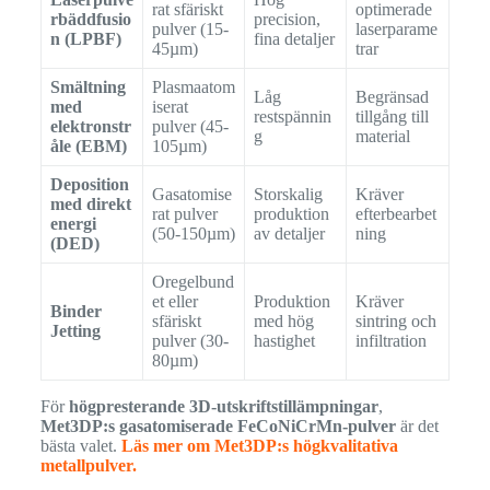
rat sfäriskt
optimerade
rbäddfusio
precision,
pulver (15-
laserparame
n (LPBF)
fina detaljer
45µm)
trar
Smältning
Plasmaatom
Låg
Begränsad
med
iserat
restspännin
tillgång till
elektronstr
pulver (45-
g
material
åle (EBM)
105µm)
Deposition
Gasatomise
Storskalig
Kräver
med direkt
rat pulver
produktion
efterbearbet
energi
(50-150µm)
av detaljer
ning
(DED)
Oregelbund
et eller
Produktion
Kräver
Binder
sfäriskt
med hög
sintring och
Jetting
pulver (30-
hastighet
infiltration
80µm)
För
högpresterande 3D-utskriftstillämpningar
,
Met3DP:s gasatomiserade FeCoNiCrMn-pulver
är det
bästa valet.
Läs mer om Met3DP:s högkvalitativa
metallpulver.