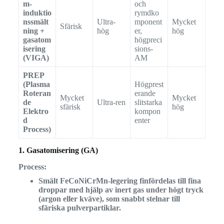
m-
och
induktio
rymdko
nssmält
Ultra-
mponent
Mycket
Sfärisk
ning +
hög
er,
hög
gasatom
högpreci
isering
sions-
(VIGA)
AM
PREP
(Plasma
Högprest
Roteran
erande
Mycket
Mycket
de
Ultra-ren
slitstarka
sfärisk
hög
Elektro
kompon
d
enter
Process)
1. Gasatomisering (GA)
Process:
Smält FeCoNiCrMn-legering finfördelas till fina
droppar med hjälp av inert gas under högt tryck
(argon eller kväve), som snabbt stelnar till
sfäriska pulverpartiklar.