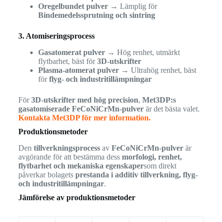
Oregelbundet pulver
→ Lämplig för
Bindemedelssprutning och sintring
3. Atomiseringsprocess
Gasatomerat pulver
→ Hög renhet, utmärkt
flytbarhet, bäst för
3D-utskrifter
Plasma-atomerat pulver
→ Ultrahög renhet, bäst
för
flyg- och industritillämpningar
För
3D-utskrifter med hög precision
,
Met3DP:s
gasatomiserade FeCoNiCrMn-pulver
är det bästa valet.
Kontakta Met3DP för mer information.
Produktionsmetoder
Den
tillverkningsprocess
av
FeCoNiCrMn-pulver
är
avgörande för att bestämma dess
morfologi, renhet,
flytbarhet och mekaniska egenskaper
som direkt
påverkar bolagets
prestanda i additiv tillverkning, flyg-
och industritillämpningar
.
Jämförelse av produktionsmetoder