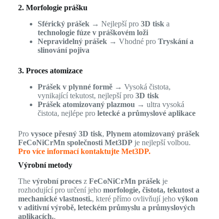
2. Morfologie prášku
Sférický prášek
→ Nejlepší pro
3D tisk
a
technologie fúze v práškovém loži
Nepravidelný prášek
→ Vhodné pro
Tryskání a
slinování pojiva
3. Proces atomizace
Prášek v plynné formě
→ Vysoká čistota,
vynikající tekutost, nejlepší pro
3D tisk
Prášek atomizovaný plazmou
→ ultra vysoká
čistota, nejlépe pro
letecké a průmyslové aplikace
Pro
vysoce přesný 3D tisk
,
Plynem atomizovaný prášek
FeCoNiCrMn společnosti Met3DP
je nejlepší volbou.
Pro více informací kontaktujte Met3DP.
Výrobní metody
The
výrobní proces
z
FeCoNiCrMn prášek
je
rozhodující pro určení jeho
morfologie, čistota, tekutost a
mechanické vlastnosti.
, které přímo ovlivňují jeho
výkon
v aditivní výrobě, leteckém průmyslu a průmyslových
aplikacích.
.