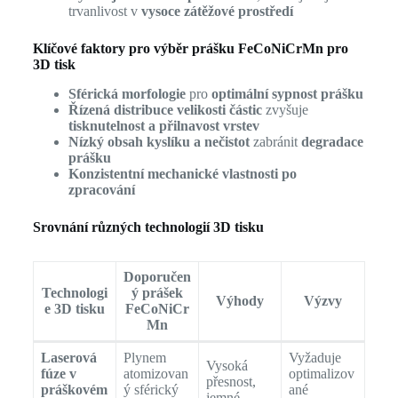
trvanlivost v
vysoce zátěžové prostředí
Klíčové faktory pro výběr prášku FeCoNiCrMn pro
3D tisk
Sférická morfologie
pro
optimální sypnost prášku
Řízená distribuce velikosti částic
zvyšuje
tisknutelnost a přilnavost vrstev
Nízký obsah kyslíku a nečistot
zabránit
degradace
prášku
Konzistentní mechanické vlastnosti po
zpracování
Srovnání různých technologií 3D tisku
Doporučen
Technologi
ý prášek
Výhody
Výzvy
e 3D tisku
FeCoNiCr
Mn
Laserová
Plynem
Vyžaduje
Vysoká
fúze v
atomizovan
optimalizov
přesnost,
práškovém
ý sférický
ané
jemné