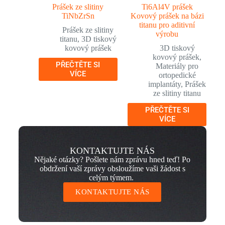
Prášek ze slitiny
Ti6Al4V prášek
TiNbZrSn
Kovový prášek na bázi
titanu pro aditivní
Prášek ze slitiny
výrobu
titanu
,
3D tiskový
kovový prášek
3D tiskový
kovový prášek
,
PŘEČTĚTE SI
Materiály pro
VÍCE
ortopedické
implantáty
,
Prášek
ze slitiny titanu
PŘEČTĚTE SI
VÍCE
KONTAKTUJTE NÁS
Nějaké otázky? Pošlete nám zprávu hned teď! Po
obdržení vaší zprávy obsloužíme vaši žádost s
celým týmem.
KONTAKTUJTE NÁS