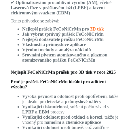
✔
Optimalizováno pro aditivní výrobu (AM)
, včetně
Laserová fúze v práškovém loži (LPBF) a tavení
elektronovým svazkem (EBM)
Tento průvodce se zabývá:
Nejlepší prášek FeCoNiCrMn pro
3D tisk
Jak vybrat správný prášek FeCoNiCrMn
Nejlepší dodavatelé prášku FeCoNiCrMn
Vlastnosti a průmyslové aplikace
Výrobní metody a analýza nákladů
Srovnání plynem atomizovaného a plazmou
atomizovaného prášku FeCoNiCrMn
Nejlepší FeCoNiCrMn prášek pro 3D tisk v roce 2025
Proč je prášek FeCoNiCrMn ideální pro aditivní
výrobu?
Vysoká pevnost a odolnost proti opotřebení
, takže
je ideální pro
letecké a průmyslové nátěry
Vynikající tisknutelnost
, snížení počtu závad v
LPBF a EBM
procesy
Vynikající odolnost proti oxidaci a korozi
, takže je
vhodný pro
námořní a chemické aplikace
Vynikající odolnost proti únavě
, což zajišťuje