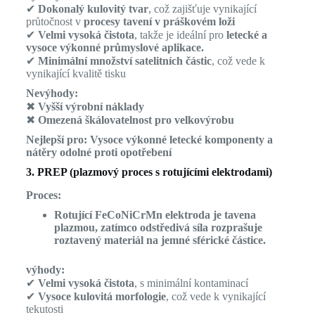
✔
Dokonalý kulovitý tvar
, což zajišťuje vynikající
průtočnost v
procesy tavení v práškovém loži
✔
Velmi vysoká čistota
, takže je ideální pro
letecké a
vysoce výkonné průmyslové aplikace.
✔
Minimální množství satelitních částic
, což vede k
vynikající kvalitě tisku
Nevýhody:
✖
Vyšší výrobní náklady
✖
Omezená škálovatelnost pro velkovýrobu
Nejlepší pro:
Vysoce výkonné letecké komponenty a
nátěry odolné proti opotřebení
3. PREP (plazmový proces s rotujícími elektrodami)
Proces:
Rotující FeCoNiCrMn elektroda je tavena
plazmou, zatímco odstředivá síla rozprašuje
roztavený materiál na jemné sférické částice.
výhody:
✔
Velmi vysoká čistota
, s minimální kontaminací
✔
Vysoce kulovitá morfologie
, což vede k vynikající
tekutosti