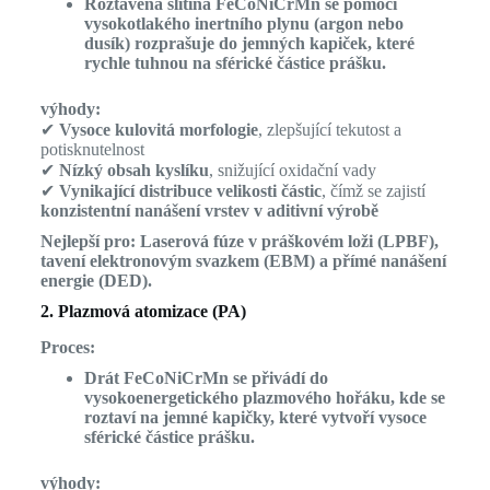
Roztavená slitina FeCoNiCrMn se pomocí
vysokotlakého inertního plynu (argon nebo
dusík) rozprašuje do jemných kapiček, které
rychle tuhnou na sférické částice prášku.
výhody:
✔
Vysoce kulovitá morfologie
, zlepšující tekutost a
potisknutelnost
✔
Nízký obsah kyslíku
, snižující oxidační vady
✔
Vynikající distribuce velikosti částic
, čímž se zajistí
konzistentní nanášení vrstev v aditivní výrobě
Nejlepší pro:
Laserová fúze v práškovém loži (LPBF),
tavení elektronovým svazkem (EBM) a přímé nanášení
energie (DED).
2. Plazmová atomizace (PA)
Proces:
Drát FeCoNiCrMn se přivádí do
vysokoenergetického plazmového hořáku, kde se
roztaví na jemné kapičky, které vytvoří vysoce
sférické částice prášku.
výhody: