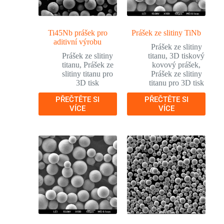
Ti45Nb prášek pro
Prášek ze slitiny TiNb
aditivní výrobu
Prášek ze slitiny
Prášek ze slitiny
titanu
,
3D tiskový
titanu
,
Prášek ze
kovový prášek
,
slitiny titanu pro
Prášek ze slitiny
3D tisk
titanu pro 3D tisk
PŘEČTĚTE SI
PŘEČTĚTE SI
VÍCE
VÍCE