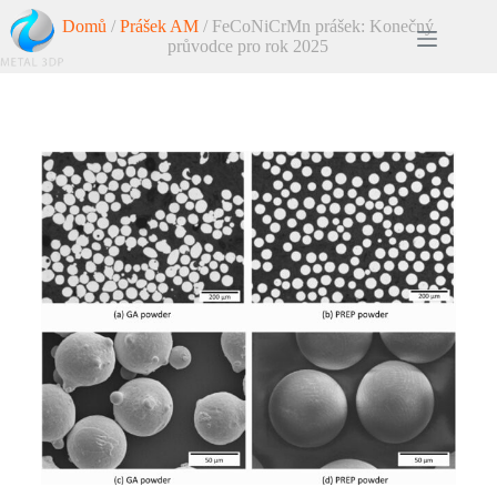
Domů
/
Prášek AM
/ FeCoNiCrMn prášek: Konečný
průvodce pro rok 2025