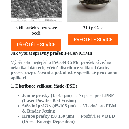
304l prášek z nerezové
310 prášek
oceli
PŘEČTĚTE SI VÍCE
PŘEČTĚTE SI VÍCE
Jak vybrat správný prášek FeCoNiCrMn
Výběr toho nejlepšího
FeCoNiCrMn prášek
závisí na
několika faktorech, včetně
distribuce velikosti částic,
proces rozprašování a požadavky specifické pro danou
aplikaci.
.
1. Distribuce velikosti částic (PSD)
Jemné prášky (15-45 µm)
→ Nejlepší pro
LPBF
(Laser Powder Bed Fusion)
Střední prášky (45-105 µm)
→ Vhodné pro
EBM
& Binder Jetting
Hrubé prášky (50-150 µm)
→ Používá se v
DED
(Direct Energy Deposition)