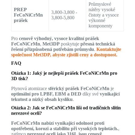
Průmyslové
PREP
nátěry vysoké
3,800-3,800 -
FeCoNiCrMn
čistoty a vysoce
3,800-5,800
prášek
výkonné
komponenty
Pro
cenově výhodný, vysoce kvalitní prášek
FeCoNiCrMn
,
Met3DP
poskytuje
přesná technická
řešení přizpůsobená potřebám průmyslu
.
Kontaktujte
společnost Met3DP, abyste zjistili ceny a dostupnost.
FAQ
Otázka 1: Jaký je nejlepší prášek FeCoNiCrMn pro
3D tisk?
Plynová atomizace
sférický prášek FeCoNiCrMn
je
optimální pro LPBF, EBM a DED
díky své
vynikající
tekutost a nízký obsah kyslíku
.
Otázka 2: Jak se FeCoNiCrMn liší od tradičních slitin
nerezové oceli?
FeCoNiCrMn nabízí vynikající odolnost proti
opotřebení, korozi a stabilitu při vysokých teplotách.
,
zatímco
nerezové oceli jako 316L jsou cenově