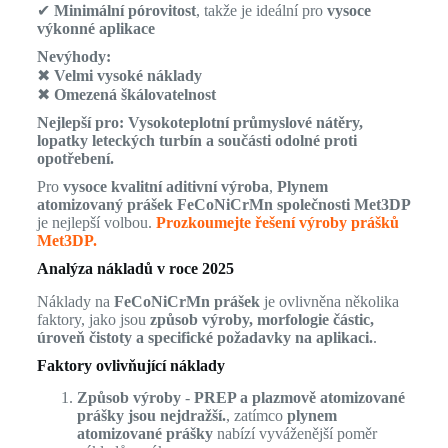
✔
Minimální pórovitost
, takže je ideální pro
vysoce
výkonné aplikace
Nevýhody:
✖
Velmi vysoké náklady
✖
Omezená škálovatelnost
Nejlepší pro:
Vysokoteplotní průmyslové nátěry,
lopatky leteckých turbín a součásti odolné proti
opotřebení.
Pro
vysoce kvalitní aditivní výroba
,
Plynem
atomizovaný prášek FeCoNiCrMn společnosti Met3DP
je nejlepší volbou.
Prozkoumejte řešení výroby prášků
Met3DP.
Analýza nákladů v roce 2025
Náklady na
FeCoNiCrMn prášek
je ovlivněna několika
faktory, jako jsou
způsob výroby, morfologie částic,
úroveň čistoty a specifické požadavky na aplikaci.
.
Faktory ovlivňující náklady
Způsob výroby
-
PREP a plazmově atomizované
prášky jsou nejdražší.
, zatímco
plynem
atomizované prášky
nabízí vyváženější poměr