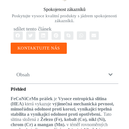
Spokojenost zákazníků
Poskytujte vysoce kvalitní produkty s jádrem spokojenosti
zákazníků.
sdílet tento článek
KONTAKTUJTE NÁS
Obsah
Přehled
FeCoNiCrMn prášek
je
Vysoce entropická slitina
(HEA)
která vykazuje
výjimečná mechanická pevnost,
mimořádná odolnost proti korozi, vynikající tepelná
stabilita a vynikající odolnost proti opotřebení.
. Tato
slitina složená z
Železo (Fe), kobalt (Co), nikl (Ni),
chrom (Cr) a mangan (Mn).
v téměř rovnoměrných