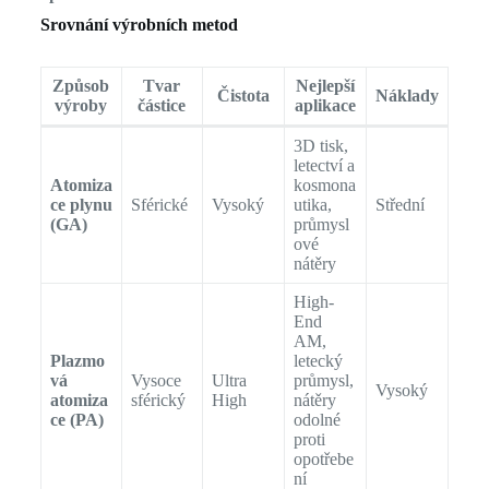
Srovnání výrobních metod
Způsob
Tvar
Nejlepší
Čistota
Náklady
výroby
částice
aplikace
3D tisk,
letectví a
Atomiza
kosmona
ce plynu
Sférické
Vysoký
utika,
Střední
(GA)
průmysl
ové
nátěry
High-
End
AM,
Plazmo
letecký
vá
Vysoce
Ultra
průmysl,
Vysoký
atomiza
sférický
High
nátěry
ce (PA)
odolné
proti
opotřebe
ní