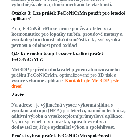
výhodnější, ale mají horší mechanické vlastnosti.
.
Otázka 3: Lze prášek FeCoNiCrMn použít pro letecké
aplikace?
Ano,
FeCoNiCrMn se široce používá v letectví a
kosmonautice pro lopatky turbín, proudové motory a
vysokoteplotní konstrukční součásti.
díky své
vysoká
pevnost a odolnost proti oxidaci
.
Q4: Kde mohu koupit vysoce kvalitní prášek
FeCoNiCrMn?
Met3DP
je
přední dodavatel plynem atomizovaného
prášku FeCoNiCrMn
, optimalizované pro
3D tisk a
vysoce výkonné aplikace
.
Kontaktujte Met3DP ještě
dnes!
Závěr
Na adrese .
je
výjimečná vysoce výkonná slitina s
vysokou antropií (HEA)
pro
letectví, námořní technika,
aditivní výroba a vysokoteplotní průmyslové aplikace.
.
Výběr správného
typ prášku, způsob výroby a
dodavatel
zajišťuje
optimální výkon a spolehlivost
.
Proč si vybrat prášek FeCoNiCrMn společnosti