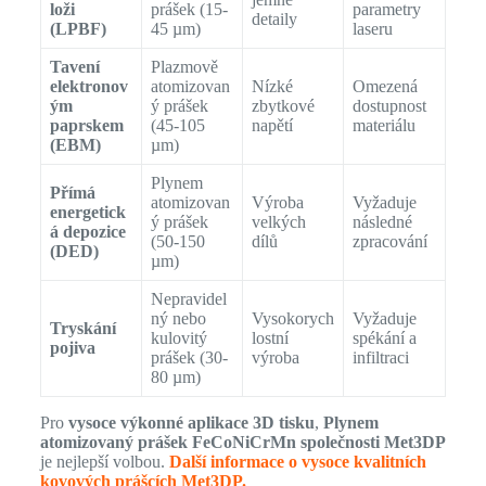
loži
prášek (15-
parametry
detaily
(LPBF)
45 µm)
laseru
Tavení
Plazmově
elektronov
atomizovan
Nízké
Omezená
ým
ý prášek
zbytkové
dostupnost
paprskem
(45-105
napětí
materiálu
(EBM)
µm)
Plynem
Přímá
atomizovan
Výroba
Vyžaduje
energetick
ý prášek
velkých
následné
á depozice
(50-150
dílů
zpracování
(DED)
µm)
Nepravidel
ný nebo
Vysokorych
Vyžaduje
Tryskání
kulovitý
lostní
spékání a
pojiva
prášek (30-
výroba
infiltraci
80 µm)
Pro
vysoce výkonné aplikace 3D tisku
,
Plynem
atomizovaný prášek FeCoNiCrMn společnosti Met3DP
je nejlepší volbou.
Další informace o vysoce kvalitních
kovových prášcích Met3DP.