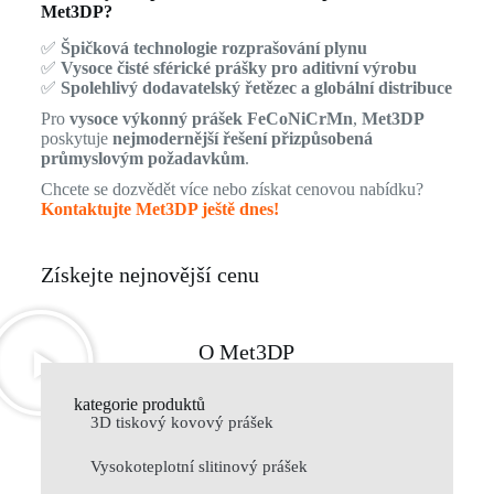
Met3DP?
✅
Špičková technologie rozprašování plynu
✅
Vysoce čisté sférické prášky pro aditivní výrobu
✅
Spolehlivý dodavatelský řetězec a globální distribuce
Pro
vysoce výkonný prášek FeCoNiCrMn
,
Met3DP
poskytuje
nejmodernější řešení přizpůsobená
průmyslovým požadavkům
.
Chcete se dozvědět více nebo získat cenovou nabídku?
Kontaktujte Met3DP ještě dnes!
Získejte nejnovější cenu
O Met3DP
kategorie produktů
3D tiskový kovový prášek
Vysokoteplotní slitinový prášek