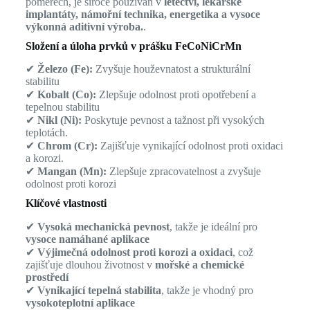
poměrech, je široce používán v
letectví, lékařské
implantáty, námořní technika, energetika a vysoce
výkonná aditivní výroba.
.
Složení a úloha prvků v prášku FeCoNiCrMn
✔
Železo (Fe):
Zvyšuje houževnatost a strukturální
stabilitu
✔
Kobalt (Co):
Zlepšuje odolnost proti opotřebení a
tepelnou stabilitu
✔
Nikl (Ni):
Poskytuje pevnost a tažnost při vysokých
teplotách.
✔
Chrom (Cr):
Zajišťuje vynikající odolnost proti oxidaci
a korozi.
✔
Mangan (Mn):
Zlepšuje zpracovatelnost a zvyšuje
odolnost proti korozi
Klíčové vlastnosti
✔
Vysoká mechanická pevnost
, takže je ideální pro
vysoce namáhané aplikace
✔
Výjimečná odolnost proti korozi a oxidaci
, což
zajišťuje dlouhou životnost v
mořské a chemické
prostředí
✔
Vynikající tepelná stabilita
, takže je vhodný pro
vysokoteplotní aplikace