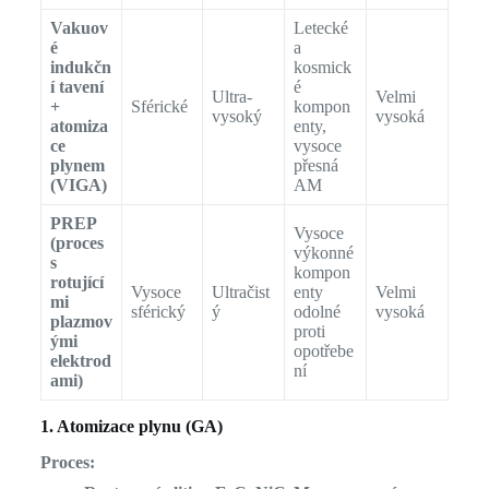
Vakuov
Letecké
é
a
indukčn
kosmick
í tavení
é
Ultra-
Velmi
+
Sférické
kompon
vysoký
vysoká
atomiza
enty,
ce
vysoce
plynem
přesná
(VIGA)
AM
PREP
Vysoce
(proces
výkonné
s
kompon
rotující
Vysoce
Ultračist
enty
Velmi
mi
sférický
ý
odolné
vysoká
plazmov
proti
ými
opotřebe
elektrod
ní
ami)
1. Atomizace plynu (GA)
Proces: