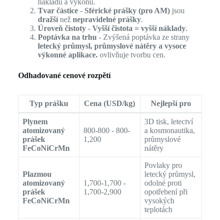
nákladů a výkonu.
Tvar částice
-
Sférické prášky (pro AM)
jsou
dražší
než
nepravidelné prášky
.
Úroveň čistoty
-
Vyšší čistota = vyšší náklady
.
Poptávka na trhu
- Zvýšená poptávka ze strany
letecký průmysl, průmyslové nátěry a vysoce
výkonné aplikace.
ovlivňuje tvorbu cen.
Odhadované cenové rozpětí
Typ prášku
Cena (USD/kg)
Nejlepší pro
Plynem
3D tisk, letectví
atomizovaný
800-800 - 800-
a kosmonautika,
prášek
1,200
průmyslové
FeCoNiCrMn
nátěry
Povlaky pro
Plazmou
letecký průmysl,
atomizovaný
1,700-1,700 -
odolné proti
prášek
1,700-2,900
opotřebení při
FeCoNiCrMn
vysokých
teplotách