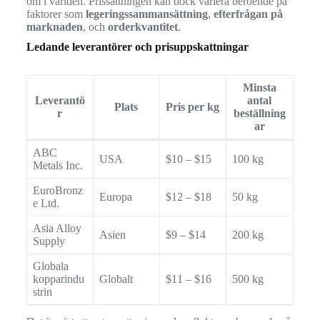
om i världen. Prissättningen kan dock variera beroende på
faktorer som
legeringssammansättning
,
efterfrågan på
marknaden
, och
orderkvantitet
.
Ledande leverantörer och prisuppskattningar
Minsta
Leverantö
antal
Plats
Pris per kg
r
beställning
ar
ABC
USA
$10 – $15
100 kg
Metals Inc.
EuroBronz
Europa
$12 – $18
50 kg
e Ltd.
Asia Alloy
Asien
$9 – $14
200 kg
Supply
Globala
kopparindu
Globalt
$11 – $16
500 kg
strin