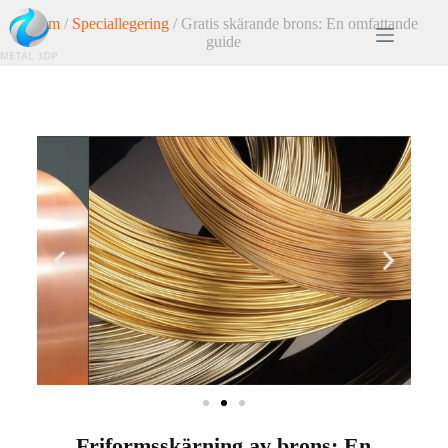
Hem
/
Speciallegering
/ Gratis skärande brons: En omfattande
guide
Friformsskärning av brons: En