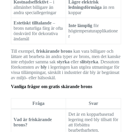
Kostnadseffektivt
– i
Lägre elektrisk
allmänhet billigare än
ledningsförmåga
än ren
andra speciallegeringar
koppar
Estetiskt tilltalande
–
Inte lämplig
för
brons naturliga färg är ofta
högtemperaturapplikatione
önskvärd för dekorativa
r
ändamål
Till exempel,
friskärande brons
kan vara billigare och
lättare att bearbeta än andra typer av brons, men det kanske
inte erbjuder samma sak
styrka
eller
slitstyrka
. Dessutom
förekomsten av
bly
i legeringen kan utgöra utmaningar för
vissa tillämpningar, särskilt i industrier där bly är begränsat
av miljö- eller hälsoskäl.
Vanliga frågor om gratis skärande brons
Fråga
Svar
Det är en kopparbaserad
Vad är friskärande
legering med bly tillsatt för
brons?
att förbättra
bearbetbarheten.