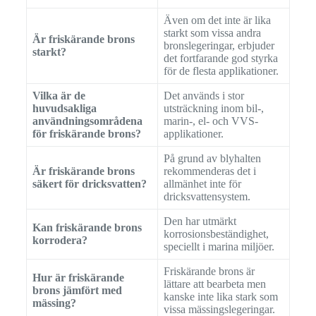
Även om det inte är lika
starkt som vissa andra
Är friskärande brons
bronslegeringar, erbjuder
starkt?
det fortfarande god styrka
för de flesta applikationer.
Vilka är de
Det används i stor
huvudsakliga
utsträckning inom bil-,
användningsområdena
marin-, el- och VVS-
för friskärande brons?
applikationer.
På grund av blyhalten
Är friskärande brons
rekommenderas det i
säkert för dricksvatten?
allmänhet inte för
dricksvattensystem.
Den har utmärkt
Kan friskärande brons
korrosionsbeständighet,
korrodera?
speciellt i marina miljöer.
Friskärande brons är
Hur är friskärande
lättare att bearbeta men
brons jämfört med
kanske inte lika stark som
mässing?
vissa mässingslegeringar.