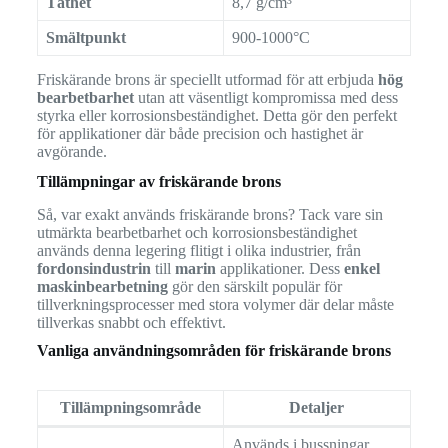
Täthet
8,7 g/cm³
Smältpunkt
900-1000°C
Friskärande brons är speciellt utformad för att erbjuda
hög
bearbetbarhet
utan att väsentligt kompromissa med dess
styrka eller korrosionsbeständighet. Detta gör den perfekt
för applikationer där både precision och hastighet är
avgörande.
Tillämpningar av friskärande brons
Så, var exakt används friskärande brons? Tack vare sin
utmärkta bearbetbarhet och korrosionsbeständighet
används denna legering flitigt i olika industrier, från
fordonsindustrin
till
marin
applikationer. Dess
enkel
maskinbearbetning
gör den särskilt populär för
tillverkningsprocesser med stora volymer där delar måste
tillverkas snabbt och effektivt.
Vanliga användningsområden för friskärande brons
Tillämpningsområde
Detaljer
Används i bussningar,