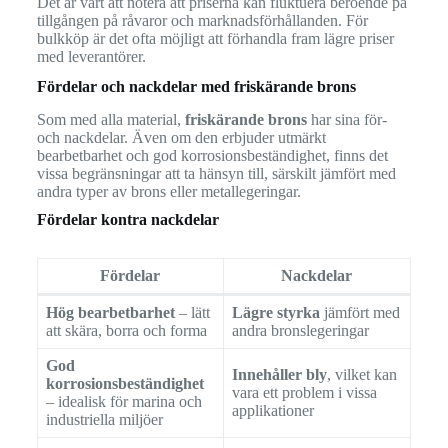
Det är värt att notera att priserna kan fluktuera beroende på
tillgången på råvaror och marknadsförhållanden. För
bulkköp är det ofta möjligt att förhandla fram lägre priser
med leverantörer.
Fördelar och nackdelar med friskärande brons
Som med alla material,
friskärande brons
har sina för-
och nackdelar. Även om den erbjuder utmärkt
bearbetbarhet och god korrosionsbeständighet, finns det
vissa begränsningar att ta hänsyn till, särskilt jämfört med
andra typer av brons eller metallegeringar.
Fördelar kontra nackdelar
Fördelar
Nackdelar
Hög bearbetbarhet
– lätt
Lägre styrka
jämfört med
att skära, borra och forma
andra bronslegeringar
God
Innehåller bly
, vilket kan
korrosionsbeständighet
vara ett problem i vissa
– idealisk för marina och
applikationer
industriella miljöer