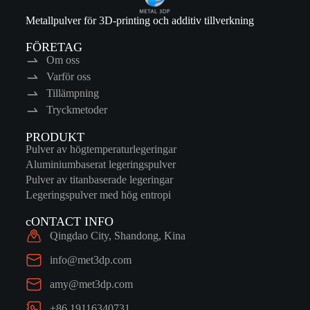
Metallpulver för 3D-printing och additiv tillverkning
FÖRETAG
Om oss
Varför oss
Tillämpning
Tryckmetoder
PRODUKT
Pulver av högtemperaturlegeringar
Aluminiumbaserat legeringspulver
Pulver av titanbaserade legeringar
Legeringspulver med hög entropi
cONTACT INFO
Qingdao City, Shandong, Kina
info@met3dp.com
amy@met3dp.com
+86 19116340731