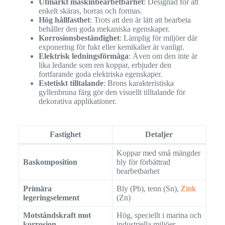
Utmärkt maskinbearbetbarhet
: Designad för att
enkelt skäras, borras och formas.
Hög hållfasthet
: Trots att den är lätt att bearbeta
behåller den goda mekaniska egenskaper.
Korrosionsbeständighet
: Lämplig för miljöer där
exponering för fukt eller kemikalier är vanligt.
Elektrisk ledningsförmåga
: Även om den inte är
lika ledande som ren koppar, erbjuder den
fortfarande goda elektriska egenskaper.
Estetiskt tilltalande
: Brons karakteristiska
gyllenbruna färg gör den visuellt tilltalande för
dekorativa applikationer.
Fastighet
Detaljer
Koppar med små mängder
Baskomposition
bly för förbättrad
bearbetbarhet
Primära
Bly (Pb), tenn (Sn),
Zink
legeringselement
(Zn)
Motståndskraft mot
Hög, speciellt i marina och
korrosion
industriella miljöer