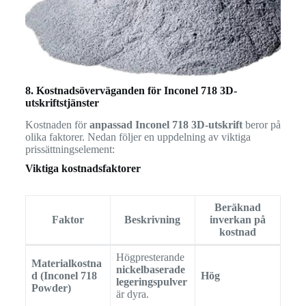
8. Kostnadsöverväganden för Inconel 718 3D-
utskriftstjänster
Kostnaden för
anpassad Inconel 718 3D-utskrift
beror på
olika faktorer. Nedan följer en uppdelning av viktiga
prissättningselement:
Viktiga kostnadsfaktorer
Beräknad
Faktor
Beskrivning
inverkan på
kostnad
Högpresterande
Materialkostna
nickelbaserade
d (Inconel 718
Hög
legeringspulver
Powder)
är dyra.