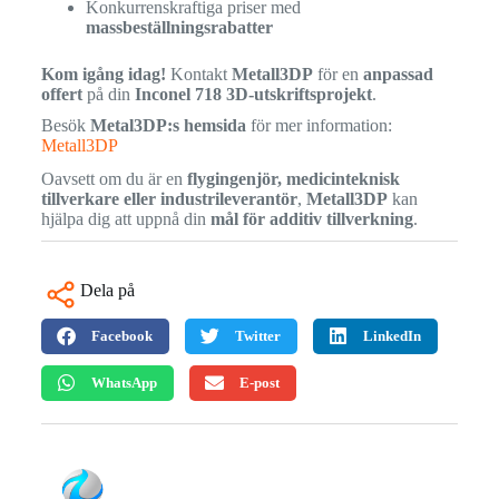
Konkurrenskraftiga priser med
massbeställningsrabatter
Kom igång idag!
Kontakt
Metall3DP
för en
anpassad
offert
på din
Inconel 718 3D-utskriftsprojekt
.
Besök
Metal3DP:s hemsida
för mer information:
Metall3DP
Oavsett om du är en
flygingenjör, medicinteknisk
tillverkare eller industrileverantör
,
Metall3DP
kan
hjälpa dig att uppnå din
mål för additiv tillverkning
.
Dela på
Facebook
Twitter
LinkedIn
WhatsApp
E-post