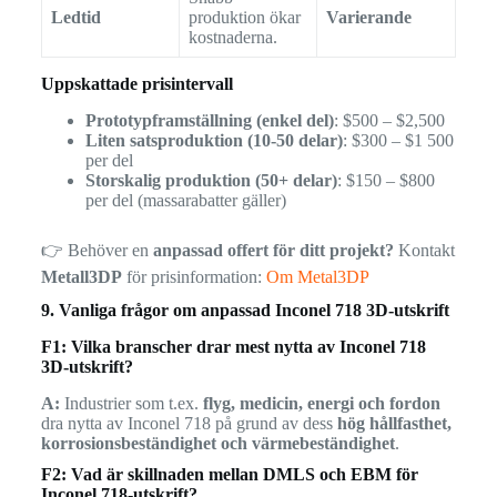
Ledtid
produktion ökar
Varierande
kostnaderna.
Uppskattade prisintervall
Prototypframställning (enkel del)
: $500 – $2,500
Liten satsproduktion (10-50 delar)
: $300 – $1 500
per del
Storskalig produktion (50+ delar)
: $150 – $800
per del (massarabatter gäller)
👉 Behöver en
anpassad offert för ditt projekt?
Kontakt
Metall3DP
för prisinformation:
Om Metal3DP
9. Vanliga frågor om anpassad Inconel 718 3D-utskrift
F1: Vilka branscher drar mest nytta av Inconel 718
3D-utskrift?
A:
Industrier som t.ex.
flyg, medicin, energi och fordon
dra nytta av Inconel 718 på grund av dess
hög hållfasthet,
korrosionsbeständighet och värmebeständighet
.
F2: Vad är skillnaden mellan DMLS och EBM för
Inconel 718-utskrift?