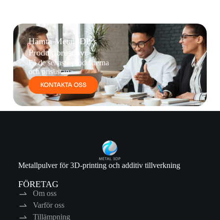
Hämta Metal3DP:s
Produktbroschyr
Få de senaste produkterna
och prislistan
KONTAKTA OSS
Metallpulver för 3D-printing och additiv tillverkning
FÖRETAG
Om oss
Varför oss
Tillämpning