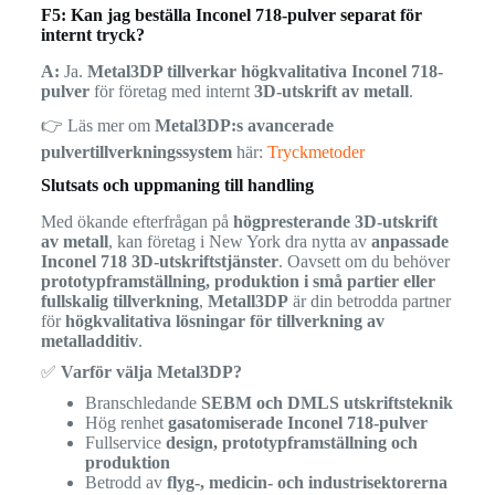
F5: Kan jag beställa Inconel 718-pulver separat för
internt tryck?
A:
Ja.
Metal3DP tillverkar högkvalitativa Inconel 718-
pulver
för företag med internt
3D-utskrift av metall
.
👉 Läs mer om
Metal3DP:s avancerade
pulvertillverkningssystem
här:
Tryckmetoder
Slutsats och uppmaning till handling
Med ökande efterfrågan på
högpresterande 3D-utskrift
av metall
, kan företag i New York dra nytta av
anpassade
Inconel 718 3D-utskriftstjänster
. Oavsett om du behöver
prototypframställning, produktion i små partier eller
fullskalig tillverkning
,
Metall3DP
är din betrodda partner
för
högkvalitativa lösningar för tillverkning av
metalladditiv
.
✅
Varför välja Metal3DP?
Branschledande
SEBM och DMLS utskriftsteknik
Hög renhet
gasatomiserade Inconel 718-pulver
Fullservice
design, prototypframställning och
produktion
Betrodd av
flyg-, medicin- och industrisektorerna