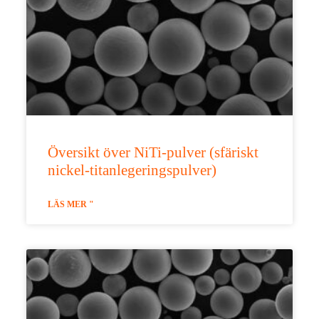
Översikt över NiTi-pulver (sfäriskt
nickel-titanlegeringspulver)
LÄS MER "