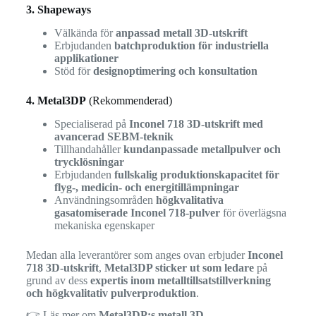
3. Shapeways
Välkända för
anpassad metall 3D-utskrift
Erbjudanden
batchproduktion för industriella
applikationer
Stöd för
designoptimering och konsultation
4. Metal3DP
(Rekommenderad)
Specialiserad på
Inconel 718 3D-utskrift med
avancerad SEBM-teknik
Tillhandahåller
kundanpassade metallpulver och
trycklösningar
Erbjudanden
fullskalig produktionskapacitet för
flyg-, medicin- och energitillämpningar
Användningsområden
högkvalitativa
gasatomiserade Inconel 718-pulver
för överlägsna
mekaniska egenskaper
Medan alla leverantörer som anges ovan erbjuder
Inconel
718 3D-utskrift
,
Metal3DP sticker ut som ledare
på
grund av dess
expertis inom metalltillsatstillverkning
och högkvalitativ pulverproduktion
.
👉 Läs mer om
Metal3DP:s metall 3D-