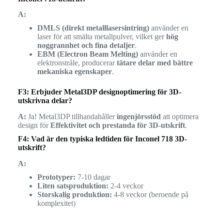
A:
DMLS (direkt metalllasersintring)
använder en
laser för att smälta metallpulver, vilket ger
hög
noggrannhet och fina detaljer
.
EBM (Electron Beam Melting)
använder en
elektronstråle, producerar
tätare delar med bättre
mekaniska egenskaper
.
F3: Erbjuder Metal3DP designoptimering för 3D-
utskrivna delar?
A:
Ja! Metal3DP tillhandahåller
ingenjörsstöd
att optimera
design för
Effektivitet och prestanda för 3D-utskrift
.
F4: Vad är den typiska ledtiden för Inconel 718 3D-
utskrift?
A:
Prototyper:
7-10 dagar
Liten satsproduktion:
2-4 veckor
Storskalig produktion:
4-8 veckor (beroende på
komplexitet)