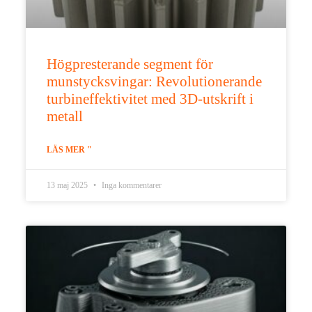
Högpresterande segment för
munstycksvingar: Revolutionerande
turbineffektivitet med 3D-utskrift i
metall
LÄS MER "
13 maj 2025
Inga kommentarer