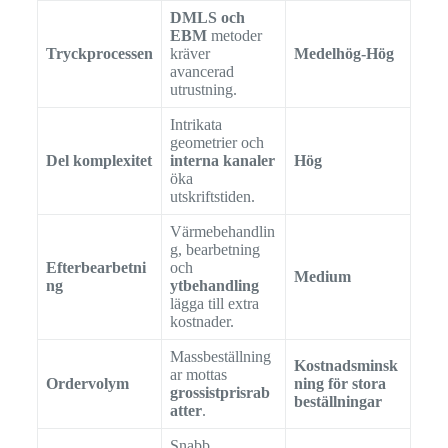
DMLS och
EBM
metoder
Tryckprocessen
kräver
Medelhög-Hög
avancerad
utrustning.
Intrikata
geometrier och
Del komplexitet
interna kanaler
Hög
öka
utskriftstiden.
Värmebehandlin
g, bearbetning
Efterbearbetni
och
Medium
ng
ytbehandling
lägga till extra
kostnader.
Massbeställning
Kostnadsminsk
ar mottas
Ordervolym
ning för stora
grossistprisrab
beställningar
atter
.
Snabb