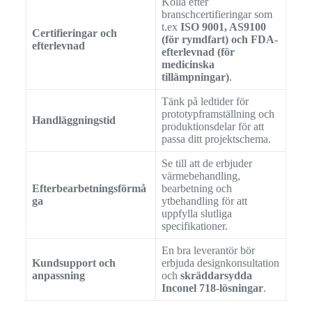
Kolla efter
branschcertifieringar som
t.ex
ISO 9001, AS9100
Certifieringar och
(för rymdfart) och FDA-
efterlevnad
efterlevnad (för
medicinska
tillämpningar)
.
Tänk på ledtider för
prototypframställning och
Handläggningstid
produktionsdelar för att
passa ditt projektschema.
Se till att de erbjuder
värmebehandling,
Efterbearbetningsförmå
bearbetning och
ga
ytbehandling för att
uppfylla slutliga
specifikationer.
En bra leverantör bör
Kundsupport och
erbjuda designkonsultation
anpassning
och
skräddarsydda
Inconel 718-lösningar
.