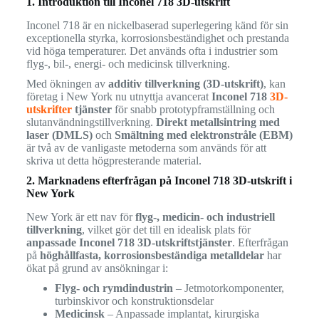
1. Introduktion till Inconel 718 3D-utskrift
Inconel 718 är en nickelbaserad superlegering känd för sin
exceptionella styrka, korrosionsbeständighet och prestanda
vid höga temperaturer. Det används ofta i industrier som
flyg-, bil-, energi- och medicinsk tillverkning.
Med ökningen av
additiv tillverkning (3D-utskrift)
, kan
företag i New York nu utnyttja avancerat
Inconel 718
3D-
utskrifter
tjänster
för snabb prototypframställning och
slutanvändningstillverkning.
Direkt metallsintring med
laser (DMLS)
och
Smältning med elektronstråle (EBM)
är två av de vanligaste metoderna som används för att
skriva ut detta högpresterande material.
2. Marknadens efterfrågan på Inconel 718 3D-utskrift i
New York
New York är ett nav för
flyg-, medicin- och industriell
tillverkning
, vilket gör det till en idealisk plats för
anpassade Inconel 718 3D-utskriftstjänster
. Efterfrågan
på
höghållfasta, korrosionsbeständiga metalldelar
har
ökat på grund av ansökningar i:
Flyg- och rymdindustrin
– Jetmotorkomponenter,
turbinskivor och konstruktionsdelar
Medicinsk
– Anpassade implantat, kirurgiska