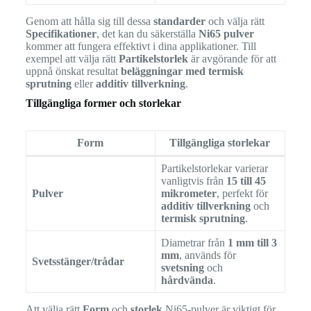
Genom att hålla sig till dessa
standarder
och välja rätt
Specifikationer
, det kan du säkerställa
Ni65 pulver
kommer att fungera effektivt i dina applikationer. Till
exempel att välja rätt
Partikelstorlek
är avgörande för att
uppnå önskat resultat
beläggningar med termisk
sprutning
eller
additiv tillverkning
.
Tillgängliga former och storlekar
Form
Tillgängliga storlekar
Partikelstorlekar varierar
vanligtvis från
15 till 45
Pulver
mikrometer
, perfekt för
additiv tillverkning
och
termisk sprutning
.
Diametrar från
1 mm till 3
mm
, används för
Svetsstänger/trådar
svetsning
och
hårdvända
.
Att välja rätt
Form
och
storlek
Ni65-pulver är viktigt för