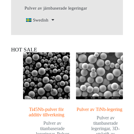
Pulver av järnbaserade legeringar
Swedish
HOT SALE
Ti45Nb-pulver för
Pulver av TiNb-legering
additiv tillverkning
Pulver av
Pulver av
titanbaserade
titanbaserade
legeringar
,
3D-
legeringar
,
Pulver
utskrift av