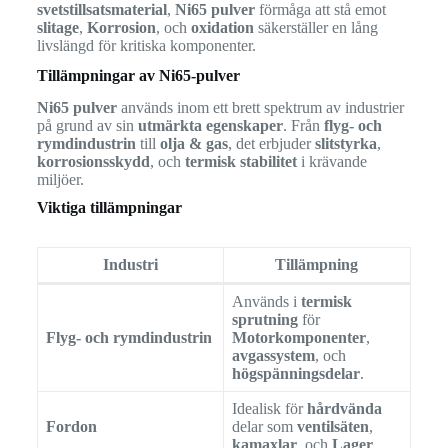
svetstillsatsmaterial
,
Ni65 pulver
förmåga att stå emot
slitage
,
Korrosion
, och
oxidation
säkerställer en lång
livslängd för kritiska komponenter.
Tillämpningar av Ni65-pulver
Ni65 pulver
används inom ett brett spektrum av industrier
på grund av sin
utmärkta egenskaper
. Från
flyg- och
rymdindustrin
till
olja & gas
, det erbjuder
slitstyrka
,
korrosionsskydd
, och
termisk stabilitet
i krävande
miljöer.
Viktiga tillämpningar
Industri
Tillämpning
Används i
termisk
sprutning
för
Flyg- och rymdindustrin
Motorkomponenter
,
avgassystem
, och
högspänningsdelar
.
Idealisk för
hårdvända
Fordon
delar som
ventilsäten
,
kamaxlar
, och
Lager
.