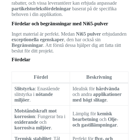
rabatter, och vissa leverantörer kan erbjuda anpassade
partikelstorleksfördelningar
baserat på de specifika
behoven i din applikation.
Fördelar och begränsningar med Ni65-pulver
Inget material är perfekt. Medan
Ni65 pulver
erbjudanden
exceptionella egenskaper
, den har också sin
Begränsningar
. Att förstå dessa hjälper dig att fatta rätt
beslut för ditt projekt.
Fördelar
Fördel
Beskrivning
Slitstyrka
: Enastående
Idealisk för
hårdvända
slitstyrka i
nötande
och andra
applikationer
miljöer
.
med högt slitage
.
Motståndskraft mot
Lämplig för
kemisk
korrosion
: Fungerar bra i
bearbetning
och
Olje-
oxiderande
och
och gastillämpningar
.
korrosiva miljöer
.
Termisk stabilitet
: Tål
Perfekt för
flyg- och