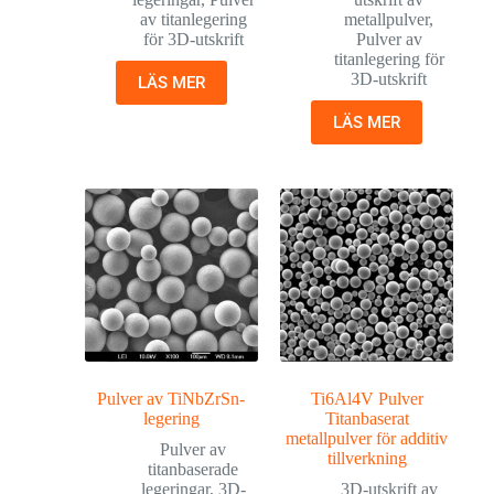
av titanlegering
metallpulver
,
för 3D-utskrift
Pulver av
titanlegering för
3D-utskrift
LÄS MER
LÄS MER
Pulver av TiNbZrSn-
Ti6Al4V Pulver
legering
Titanbaserat
metallpulver för additiv
Pulver av
tillverkning
titanbaserade
legeringar
,
3D-
3D-utskrift av