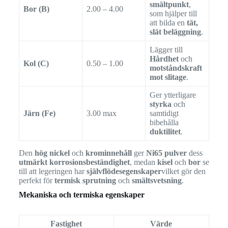
smältpunkt
,
Bor (B)
2.00 – 4.00
som hjälper till
att bilda en
tät,
slät beläggning
.
Lägger till
Hårdhet
och
Kol (C)
0.50 – 1.00
motståndskraft
mot slitage
.
Ger ytterligare
styrka
och
Järn (Fe)
3.00 max
samtidigt
bibehålla
duktilitet
.
Den
hög nickel
och
krominnehåll
ger
Ni65 pulver
dess
utmärkt korrosionsbeständighet
, medan
kisel
och
bor
se
till att legeringen har
självflödesegenskaper
vilket gör den
perfekt för
termisk sprutning
och
smältsvetsning
.
Mekaniska och termiska egenskaper
Fastighet
Värde