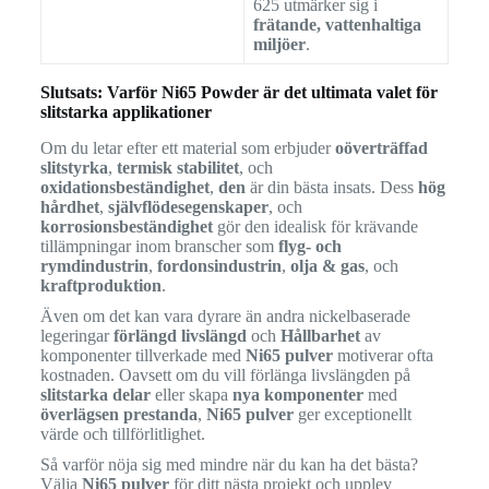
625 utmärker sig i
frätande, vattenhaltiga
miljöer
.
Slutsats: Varför Ni65 Powder är det ultimata valet för
slitstarka applikationer
Om du letar efter ett material som erbjuder
oöverträffad
slitstyrka
,
termisk stabilitet
, och
oxidationsbeständighet
,
den
är din bästa insats. Dess
hög
hårdhet
,
självflödesegenskaper
, och
korrosionsbeständighet
gör den idealisk för krävande
tillämpningar inom branscher som
flyg- och
rymdindustrin
,
fordonsindustrin
,
olja & gas
, och
kraftproduktion
.
Även om det kan vara dyrare än andra nickelbaserade
legeringar
förlängd livslängd
och
Hållbarhet
av
komponenter tillverkade med
Ni65 pulver
motiverar ofta
kostnaden. Oavsett om du vill förlänga livslängden på
slitstarka delar
eller skapa
nya komponenter
med
överlägsen prestanda
,
Ni65 pulver
ger exceptionellt
värde och tillförlitlighet.
Så varför nöja sig med mindre när du kan ha det bästa?
Välja
Ni65 pulver
för ditt nästa projekt och upplev