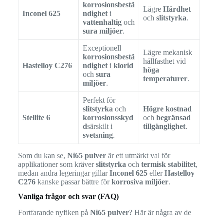
korrosionsbestä
Lägre
Hårdhet
Inconel 625
ndighet
i
och
slitstyrka
.
vattenhaltig
och
sura miljöer
.
Exceptionell
Lägre mekanisk
korrosionsbestä
hållfasthet vid
Hastelloy C276
ndighet
i
klorid
höga
och
sura
temperaturer
.
miljöer
.
Perfekt för
slitstyrka
och
Högre kostnad
Stellite 6
korrosionsskyd
och
begränsad
d
särskilt i
tillgänglighet
.
svetsning
.
Som du kan se,
Ni65 pulver
är ett utmärkt val för
applikationer som kräver
slitstyrka
och
termisk stabilitet
,
medan andra legeringar gillar
Inconel 625
eller
Hastelloy
C276
kanske passar bättre för
korrosiva miljöer
.
Vanliga frågor och svar (FAQ)
Fortfarande nyfiken på
Ni65 pulver
? Här är några av de