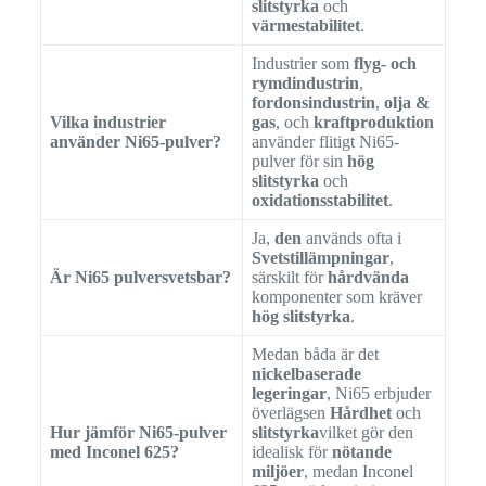
slitstyrka
och
värmestabilitet
.
Industrier som
flyg- och
rymdindustrin
,
fordonsindustrin
,
olja &
Vilka industrier
gas
, och
kraftproduktion
använder Ni65-pulver?
använder flitigt Ni65-
pulver för sin
hög
slitstyrka
och
oxidationsstabilitet
.
Ja,
den
används ofta i
Svetstillämpningar
,
Är Ni65 pulversvetsbar?
särskilt för
hårdvända
komponenter som kräver
hög slitstyrka
.
Medan båda är det
nickelbaserade
legeringar
, Ni65 erbjuder
överlägsen
Hårdhet
och
Hur jämför Ni65-pulver
slitstyrka
vilket gör den
med Inconel 625?
idealisk för
nötande
miljöer
, medan Inconel