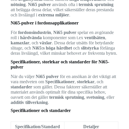
nötning
.
Ni65 pulver
används ofta i
termisk sprutning
att belägga dessa delar, vilket säkerställer deras prestanda
och livslängd i
extrema miljöer
.
Ni65-pulver i fordonsapplikationer
För
fordonsindustrin
,
Ni65 pulver
spelar en avgörande
roll i
hårdvända
komponenter som t.ex
ventilsäten
,
kamaxlar
, och
växlar
. Dessa delar utsätts för betydande
slitage, och
Ni65:s höga hårdhet
och
slitstyrka
förlänga
deras livslängd, vilket minskar behovet av frekventa byten.
Specifikationer, storlekar och standarder för Ni65-
pulver
När du väljer
Ni65 pulver
för en ansökan är det viktigt att
vara medveten om
Specifikationer
,
storlekar
, och
standarder
som gäller. Dessa faktorer säkerställer att
materialet används optimalt för dina specifika behov,
oavsett om det gäller
termisk sprutning
,
svetsning
, eller
additiv tillverkning
.
Specifikationer och standarder
Specifikation/Standard
Detaljer