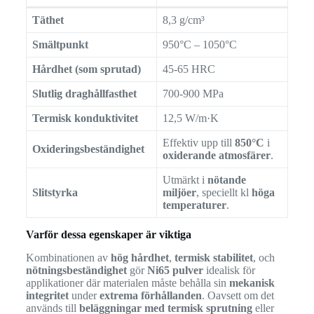
Täthet
8,3 g/cm³
Smältpunkt
950°C – 1050°C
Hårdhet (som sprutad)
45-65 HRC
Slutlig draghållfasthet
700-900 MPa
Termisk konduktivitet
12,5 W/m·K
Effektiv upp till
850°C
i
Oxideringsbeständighet
oxiderande atmosfärer
.
Utmärkt i
nötande
Slitstyrka
miljöer
, speciellt kl
höga
temperaturer
.
Varför dessa egenskaper är viktiga
Kombinationen av
hög hårdhet
,
termisk stabilitet
, och
nötningsbeständighet
gör
Ni65 pulver
idealisk för
applikationer där materialen måste behålla sin
mekanisk
integritet
under
extrema förhållanden
. Oavsett om det
används till
beläggningar med termisk sprutning
eller