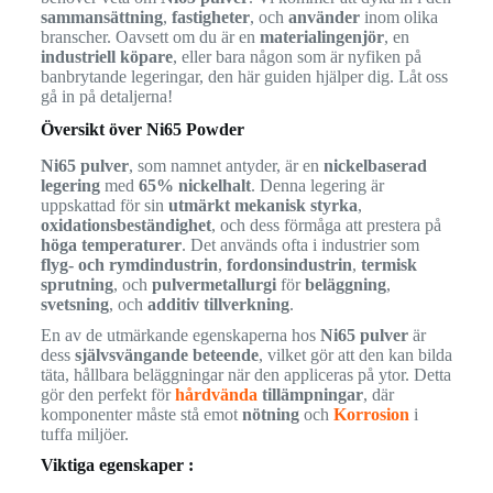
sammansättning
,
fastigheter
, och
använder
inom olika
branscher. Oavsett om du är en
materialingenjör
, en
industriell köpare
, eller bara någon som är nyfiken på
banbrytande legeringar, den här guiden hjälper dig. Låt oss
gå in på detaljerna!
Översikt över Ni65 Powder
Ni65 pulver
, som namnet antyder, är en
nickelbaserad
legering
med
65% nickelhalt
. Denna legering är
uppskattad för sin
utmärkt mekanisk styrka
,
oxidationsbeständighet
, och dess förmåga att prestera på
höga temperaturer
. Det används ofta i industrier som
flyg- och rymdindustrin
,
fordonsindustrin
,
termisk
sprutning
, och
pulvermetallurgi
för
beläggning
,
svetsning
, och
additiv tillverkning
.
En av de utmärkande egenskaperna hos
Ni65 pulver
är
dess
självsvängande beteende
, vilket gör att den kan bilda
täta, hållbara beläggningar när den appliceras på ytor. Detta
gör den perfekt för
hårdvända
tillämpningar
, där
komponenter måste stå emot
nötning
och
Korrosion
i
tuffa miljöer.
Viktiga egenskaper :