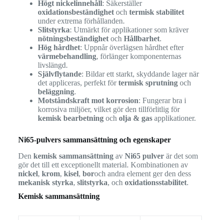
Högt nickelinnehåll
: Säkerställer
oxidationsbeständighet
och
termisk stabilitet
under extrema förhållanden.
Slitstyrka
: Utmärkt för applikationer som kräver
nötningsbeständighet
och
Hållbarhet
.
Hög hårdhet
: Uppnår överlägsen hårdhet efter
värmebehandling
, förlänger komponenternas
livslängd.
Självflytande
: Bildar ett starkt, skyddande lager när
det appliceras, perfekt för
termisk sprutning
och
beläggning
.
Motståndskraft mot korrosion
: Fungerar bra i
korrosiva miljöer, vilket gör den tillförlitlig för
kemisk bearbetning
och
olja & gas
applikationer.
Ni65-pulvers sammansättning och egenskaper
Den
kemisk sammansättning
av
Ni65 pulver
är det som
gör det till ett exceptionellt material. Kombinationen av
nickel
,
krom
,
kisel
,
bor
och andra element ger den dess
mekanisk styrka
,
slitstyrka
, och
oxidationsstabilitet
.
Kemisk sammansättning