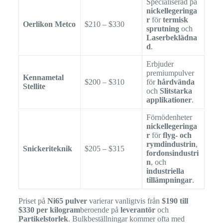
Specialiserad på
nickellegeringa
r
för
termisk
Oerlikon Metco
$210 – $330
sprutning
och
Laserbeklädna
d
.
Erbjuder
premiumpulver
Kennametal
$200 – $310
för
hårdvända
Stellite
och
Slitstarka
applikationer
.
Förnödenheter
nickellegeringa
r
för
flyg- och
rymdindustrin
,
Snickeriteknik
$205 – $315
fordonsindustri
n
, och
industriella
tillämpningar
.
Priset på
Ni65 pulver
varierar vanligtvis från
$190 till
$330 per kilogram
beroende på
leverantör
och
Partikelstorlek
. Bulkbeställningar kommer ofta med