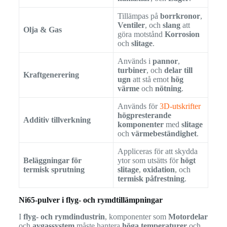
Tillämpas på
borrkronor
,
Ventiler
, och
slang
att
Olja & Gas
göra motstånd
Korrosion
och
slitage
.
Används i
pannor
,
turbiner
, och
delar till
Kraftgenerering
ugn
att stå emot
hög
värme
och
nötning
.
Används för
3D-utskrifter
högpresterande
Additiv tillverkning
komponenter
med
slitage
och
värmebeständighet
.
Appliceras för att skydda
Beläggningar för
ytor som utsätts för
högt
termisk sprutning
slitage
,
oxidation
, och
termisk påfrestning
.
Ni65-pulver i flyg- och rymdtillämpningar
I
flyg- och rymdindustrin
, komponenter som
Motordelar
och
avgassystem
måste hantera
höga temperaturer
och