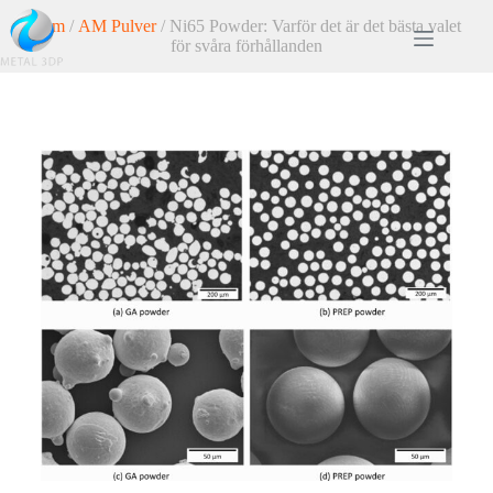
Hem
/
AM Pulver
/ Ni65 Powder: Varför det är det bästa valet
för svåra förhållanden