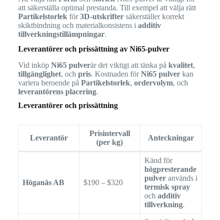
att säkerställa optimal prestanda. Till exempel att välja rätt
Partikelstorlek
för
3D-utskrifter
säkerställer korrekt
skiktbindning och materialkonsistens i
additiv
tillverkningstillämpningar
.
Leverantörer och prissättning av Ni65-pulver
Vid inköp
Ni65 pulver
är det viktigt att tänka på
kvalitet
,
tillgänglighet
, och
pris
. Kostnaden för
Ni65 pulver
kan
variera beroende på
Partikelstorlek
,
ordervolym
, och
leverantörens placering
.
Leverantörer och prissättning
Prisintervall
Leverantör
Anteckningar
(per kg)
Känd för
högpresterande
pulver
används i
Höganäs AB
$190 – $320
termisk spray
och
additiv
tillverkning
.