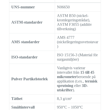
UNS-nummer
N06650
ASTM B50 (nickel-
kromlegeringstrådar),
ASTM-standarder
ASTM F3055 (additiv
tillverkning)
AMS 4777
AMS standarder
(nickellegeringssvetsstavar
)
ISO 15156-3 (Material för
ISO-standarder
surgasmiljöer)
Vanligtvis varierar
intervallet från
15 till 45
mikrometer
beroende på
Pulver Partikelstorlek
applikation (t.ex.,
termisk
sprutning
eller
3D-
utskrifter
).
Täthet
8,3 g/cm³
Smältintervall
950°C – 1050°C