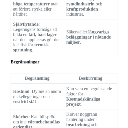
höga temperaturer
utan
rymdindustrin
och
att förlora styrka eller
kraftproduktion
hårdhet.
industrier.
Självflytande
:
Legeringens förmåga att
Säkerställer
långvariga
bilda en
tätt, hårt lager
beläggningar
i
nötande
när den appliceras gör den
miljöer
.
idealisk för
termisk
sprutning
.
Begränsningar
Begränsning
Beskrivning
Kan vara en begränsande
Kostnad
: Dyrare än andra
faktor för
nickellegeringar och
Kostnadskänsliga
rostfritt stål
.
projekt
.
Kräver noggrann
Skörhet
: Kan bli spröd
hantering under
om inte
värmebehandlas
bearbetning
och
ordentligt
.