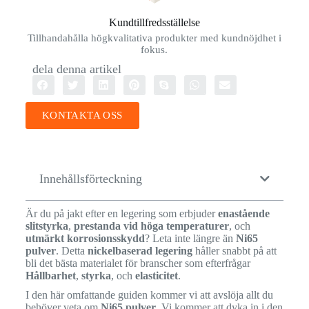
Kundtillfredsställelse
Tillhandahålla högkvalitativa produkter med kundnöjdhet i
fokus.
dela denna artikel
KONTAKTA OSS
Innehållsförteckning
Är du på jakt efter en legering som erbjuder
enastående
slitstyrka
,
prestanda vid höga temperaturer
, och
utmärkt korrosionsskydd
? Leta inte längre än
Ni65
pulver
. Detta
nickelbaserad legering
håller snabbt på att
bli det bästa materialet för branscher som efterfrågar
Hållbarhet
,
styrka
, och
elasticitet
.
I den här omfattande guiden kommer vi att avslöja allt du
behöver veta om
Ni65 pulver
. Vi kommer att dyka in i den