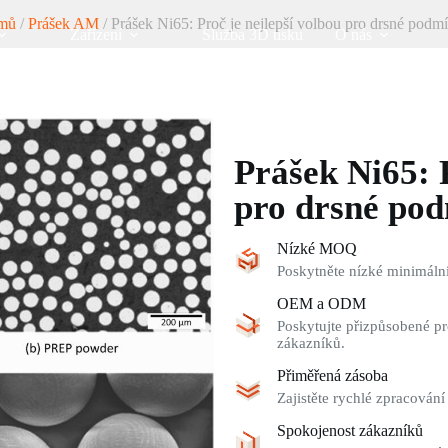
mů
/
Prášek AM
/ Prášek Ni65: Proč je nejlepší volbou pro drsné podm
Zařízení
Služba 3D tisku
O nás
Prášek Ni65: P
pro drsné po
Nízké MOQ
Poskytněte nízké minimální
OEM a ODM
Poskytujte přizpůsobené pr
zákazníků.
Přiměřená zásoba
Zajistěte rychlé zpracování
Spokojenost zákazníků