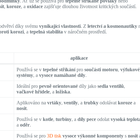
 podmínky
. Ať už se používá pro
tepelně stříkané povlaky
nebo
sit
,
koroze
, a
oxidace
zajišťuje dlouhou životnost kritických součástí.
 odvětví díky svému
vynikající vlastnosti
. Z
letectví a kosmonautiky
roti korozi
, a
tepelná stabilita
v náročném prostředí.
aplikace
Používá se v
tepelné stříkání
pro
součásti motoru
,
výfukové
systémy
, a
vysoce namáhané díly
.
Ideální pro
pevně orientované
díly jako
sedla ventilů
,
vačkové hřídele
, a
ložiska
.
Aplikováno na
vrtáky
,
ventily
, a
trubky
odolávat
koroze
a
nosit
.
Používá se v
kotle
,
turbíny
, a
díly pece
odolat
vysoká teplot
a
oděr
.
Používá se pro
3D tisk
vysoce výkonné komponenty
s
nosit