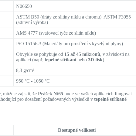
N06650
ASTM B50 (dráty ze slitiny niklu a chromu), ASTM F3055
(aditivní výroba)
AMS 4777 (svařovací tyče ze slitin niklu)
ISO 15156-3 (Materiály pro prostředí s kyselými plyny)
Obvykle se pohybuje od
15 až 45 mikronů
, v závislosti na
aplikaci (např,
tepelné stříkání
nebo
3D tisk
).
8,3 g/cm³
950 °C - 1050 °C
e
, můžete zajistit, že
Prášek Ni65
bude ve vašich aplikacích fungovat
zhodující pro dosažení požadovaných výsledků v
tepelně stříkané
Dostupné velikosti