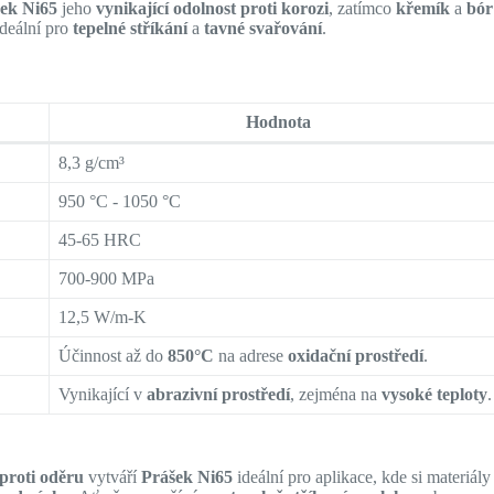
ek Ni65
jeho
vynikající odolnost proti korozi
, zatímco
křemík
a
bór
 ideální pro
tepelné stříkání
a
tavné svařování
.
Hodnota
8,3 g/cm³
950 °C - 1050 °C
45-65 HRC
700-900 MPa
12,5 W/m-K
Účinnost až do
850°C
na adrese
oxidační prostředí
.
Vynikající v
abrazivní prostředí
, zejména na
vysoké teploty
.
 proti oděru
vytváří
Prášek Ni65
ideální pro aplikace, kde si materiály