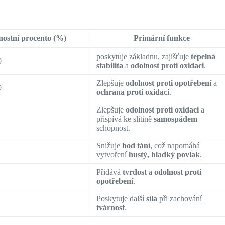
ostní procento (%)
Primární funkce
poskytuje základnu, zajišťuje
tepelná
0
stabilita
a
odolnost proti oxidaci
.
Zlepšuje
odolnost proti opotřebení
a
0
ochrana proti oxidaci
.
Zlepšuje
odolnost proti oxidaci
a
přispívá ke slitině
samospádem
schopnost.
Snižuje
bod tání
, což napomáhá
vytvoření
hustý, hladký povlak
.
Přidává
tvrdost
a
odolnost proti
opotřebení
.
Poskytuje další
síla
při zachování
tvárnost
.