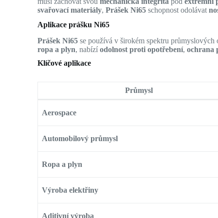
musí zachovat svou
mechanická integrita
pod
extrémní
svařovací materiály
,
Prášek Ni65
schopnost odolávat
no
Aplikace prášku Ni65
Prášek Ni65
se používá v širokém spektru průmyslových
ropa a plyn
, nabízí
odolnost proti opotřebení
,
ochrana p
Klíčové aplikace
Průmysl
Aerospace
Automobilový průmysl
Ropa a plyn
Výroba elektřiny
Aditivní výroba