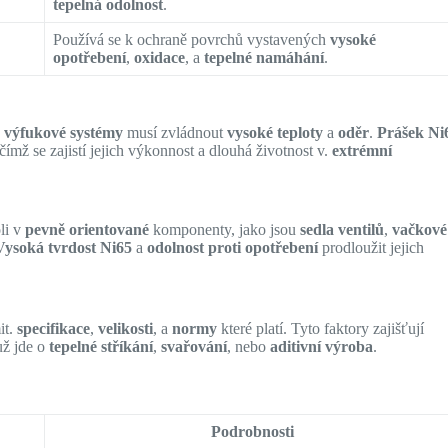
tepelná odolnost
.
Používá se k ochraně povrchů vystavených
vysoké
opotřebení
,
oxidace
, a
tepelné namáhání
.
a
výfukové systémy
musí zvládnout
vysoké teploty
a
oděr
.
Prášek Ni
čímž se zajistí jejich výkonnost a dlouhá životnost v.
extrémní
li v
pevně orientované
komponenty, jako jsou
sedla ventilů
,
vačkové
Vysoká tvrdost Ni65
a
odolnost proti opotřebení
prodloužit jejich
it.
specifikace
,
velikosti
, a
normy
které platí. Tyto faktory zajišťují
už jde o
tepelné stříkání
,
svařování
, nebo
aditivní výroba
.
Podrobnosti