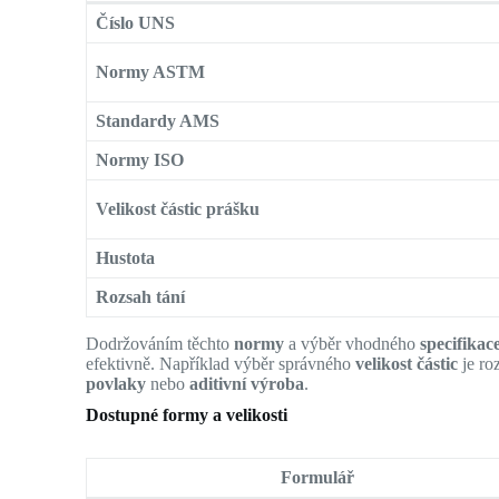
Číslo UNS
Normy ASTM
Standardy AMS
Normy ISO
Velikost částic prášku
Hustota
Rozsah tání
Dodržováním těchto
normy
a výběr vhodného
specifikac
efektivně. Například výběr správného
velikost částic
je ro
povlaky
nebo
aditivní výroba
.
Dostupné formy a velikosti
Formulář