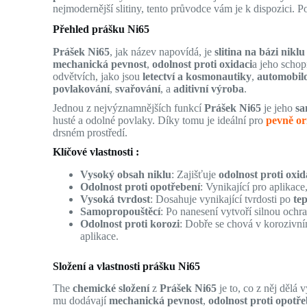
nejmodernější slitiny, tento průvodce vám je k dispozici. 
Přehled prášku Ni65
Prášek Ni65
, jak název napovídá, je
slitina na bázi niklu
mechanická pevnost
,
odolnost proti oxidaci
a jeho schop
odvětvích, jako jsou
letectví a kosmonautiky
,
automobil
povlakování
,
svařování
, a
aditivní výroba
.
Jednou z nejvýznamnějších funkcí
Prášek Ni65
je jeho
sa
husté a odolné povlaky. Díky tomu je ideální pro
pevně o
drsném prostředí.
Klíčové vlastnosti :
Vysoký obsah niklu
: Zajišťuje
odolnost proti oxid
Odolnost proti opotřebení
: Vynikající pro aplikace
Vysoká tvrdost
: Dosahuje vynikající tvrdosti po
te
Samopropouštěcí
: Po nanesení vytvoří silnou ochr
Odolnost proti korozi
: Dobře se chová v korozivním
aplikace.
Složení a vlastnosti prášku Ni65
The
chemické složení
z
Prášek Ni65
je to, co z něj dělá
mu dodávají
mechanická pevnost
,
odolnost proti opotře