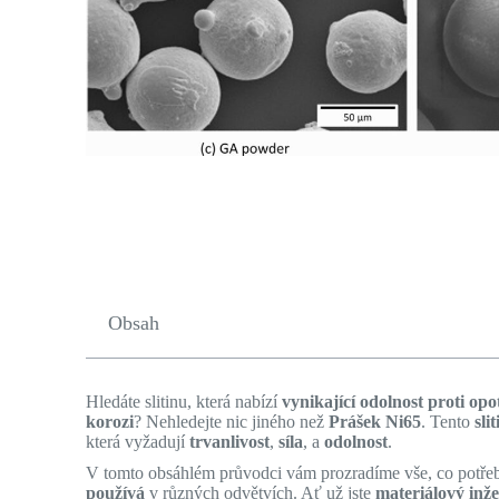
Obsah
Hledáte slitinu, která nabízí
vynikající odolnost proti opo
korozi
? Nehledejte nic jiného než
Prášek Ni65
. Tento
sli
která vyžadují
trvanlivost
,
síla
, a
odolnost
.
V tomto obsáhlém průvodci vám prozradíme vše, co potřeb
používá
v různých odvětvích. Ať už jste
materiálový inž