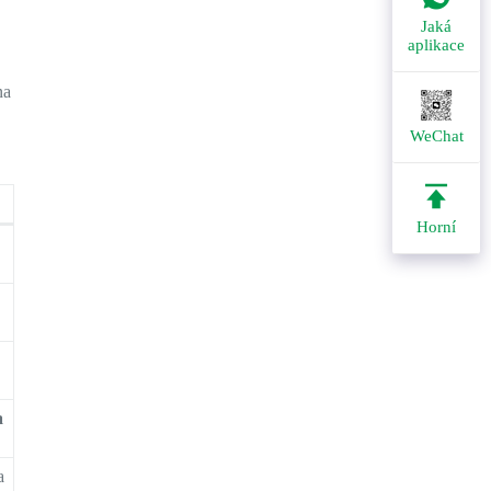
Jaká
aplikace
na
WeChat
Horní
a
a