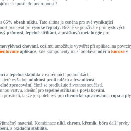
Pojďme se pustit do podrobností!
s
65% obsah niklu
. Tato slitina je ceněna pro své
vynikající
nost pracovat při
vysoké teploty
. Běžně se používá v průmyslových
ový průmysl
,
tepelné stříkání
, a
prášková metalurgie
pro
movylévací chování
, což mu umožňuje vytvářet při aplikaci na povrch
rientované
aplikace
, kde komponenty musí odolávat
oděr
a
koroze
v
aci
a
tepelná stabilita
v extrémních podmínkách.
, které vyžadují
odolnost proti oděru
a
trvanlivost
.
pelné zpracování
, čímž se prodlužuje životnost součástí.
annou vrstvu, ideální pro
tepelné stříkání
a
povlakování
.
 prostředí, takže je spolehlivý pro
chemické zpracování
a
ropa a pl
 výjimečný materiál. Kombinace
nikl
,
chrom
,
křemík
,
bór
a další prvky
bení
, a
oxidační stabilita
.