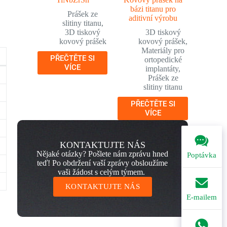
bázi titanu pro
Prášek ze
aditivní výrobu
slitiny titanu
,
3D tiskový
3D tiskový
kovový prášek
kovový prášek
,
Materiály pro
PŘEČTĚTE SI
ortopedické
VÍCE
implantáty
,
Prášek ze
slitiny titanu
PŘEČTĚTE SI
VÍCE
KONTAKTUJTE NÁS
Nějaké otázky? Pošlete nám zprávu hned
Poptávka
teď! Po obdržení vaší zprávy obsloužíme
vaši žádost s celým týmem.
KONTAKTUJTE NÁS
E-mailem