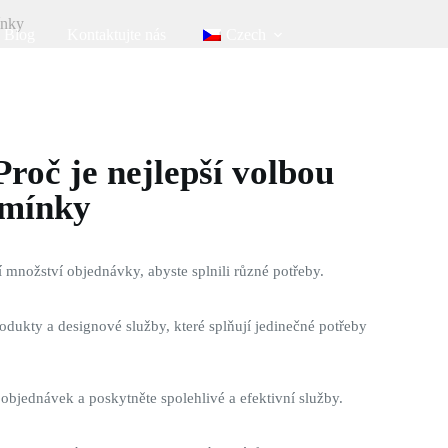
ínky
Blog
Kontaktujte nás
Czech
roč je nejlepší volbou
dmínky
 množství objednávky, abyste splnili různé potřeby.
odukty a designové služby, které splňují jedinečné potřeby
 objednávek a poskytněte spolehlivé a efektivní služby.