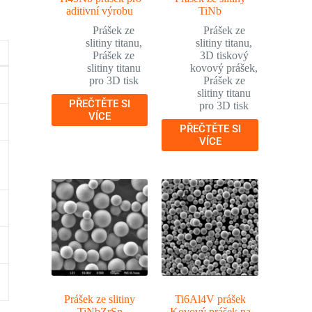
aditivní výrobu
TiNb
Prášek ze
Prášek ze
slitiny titanu
,
slitiny titanu
,
Prášek ze
3D tiskový
slitiny titanu
kovový prášek
,
pro 3D tisk
Prášek ze
slitiny titanu
PŘEČTĚTE SI
pro 3D tisk
VÍCE
PŘEČTĚTE SI
VÍCE
Prášek ze slitiny
Ti6Al4V prášek
TiNbZrSn
Kovový prášek na