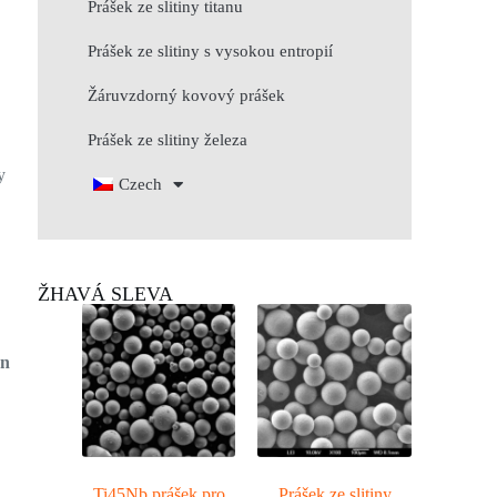
Prášek ze slitiny titanu
Prášek ze slitiny s vysokou entropií
Žáruvzdorný kovový prášek
Prášek ze slitiny železa
y
Czech
ŽHAVÁ SLEVA
yn
Ti45Nb prášek pro
Prášek ze slitiny