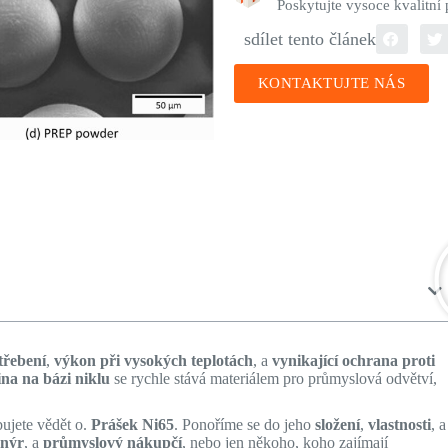
Poskytujte vysoce kvalitní
sdílet tento článek
KONTAKTUJTE NÁS
třebení
,
výkon při vysokých teplotách
, a
vynikající ochrana proti
tina na bázi niklu
se rychle stává materiálem pro průmyslová odvětví,
ujete vědět o.
Prášek Ni65
. Ponoříme se do jeho
složení
,
vlastnosti
, a
enýr
, a
průmyslový nákupčí
, nebo jen někoho, koho zajímají