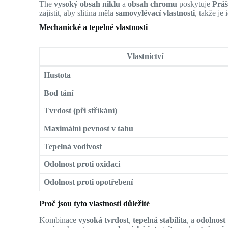
The
vysoký obsah niklu
a
obsah chromu
poskytuje
Práš
zajistit, aby slitina měla
samovylévací vlastnosti
, takže je
Mechanické a tepelné vlastnosti
Vlastnictví
Hustota
Bod tání
Tvrdost (při stříkání)
Maximální pevnost v tahu
Tepelná vodivost
Odolnost proti oxidaci
Odolnost proti opotřebení
Proč jsou tyto vlastnosti důležité
Kombinace
vysoká tvrdost
,
tepelná stabilita
, a
odolnost