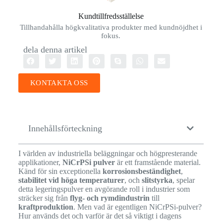
Kundtillfredsställelse
Tillhandahålla högkvalitativa produkter med kundnöjdhet i
fokus.
dela denna artikel
KONTAKTA OSS
Innehållsförteckning
I världen av industriella beläggningar och högpresterande
applikationer,
NiCrPSi pulver
är ett framstående material.
Känd för sin exceptionella
korrosionsbeständighet
,
stabilitet vid höga temperaturer
, och
slitstyrka
, spelar
detta legeringspulver en avgörande roll i industrier som
sträcker sig från
flyg- och rymdindustrin
till
kraftproduktion
. Men vad är egentligen NiCrPSi-pulver?
Hur används det och varför är det så viktigt i dagens