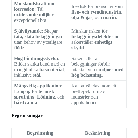
Motståndskraft mot
Idealisk för branscher som
korrosion
: Tål
flyg- och rymdindustrin
,
oxiderande miljöer
olja & gas
, och
marin
.
exceptionellt bra.
Självflytande
: Skapar
Minskar risken för
täta, släta beläggningar
beläggningsdefekter
och
utan behov av ytterligare
säkerställer
enhetligt
flöde.
skydd
.
Hög bindningsstyrka
:
Säkerställer att
Bildar starka band med en
beläggningar förblir
mängd olika
basmaterial
,
intakta även i
miljöer med
inklusive
stål
.
hög belastning
.
Mångsidig applikation
:
Kan användas inom ett
Lämplig för
termisk
brett spektrum av
sprutning
,
Lödning
, och
industrier och
hårdvända
.
applikationer.
Begränsningar
Begränsning
Beskrivning