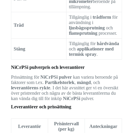
mikrometer
beroende på
tillämpning.
Tillgänglig i
trådform
för
användning i
Tråd
ljusbågssprutning
och
flamsprutning
processer.
Tillgänglig för
hårdvända
Stång
och
applikationer med
termisk spray
.
NiCrPSi pulverpris och leverantörer
Prissättning för
NiCrPSi pulver
kan variera beroende på
faktorer som t.ex.
Partikelstorlek
,
mängd
, och
leverantörens rykte
. I det här avsnittet ger vi en översikt
över pristrender och några av de bästa leverantörerna du
kan vända dig till för inköp
NiCrPSi
pulver.
Leverantörer och prissättning
Prisintervall
Leverantör
Anteckningar
(per kg)