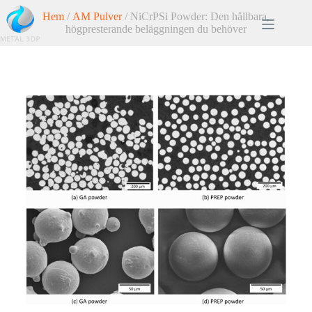
Hem
/
AM Pulver
/ NiCrPSi Powder: Den hållbara,
högpresterande beläggningen du behöver