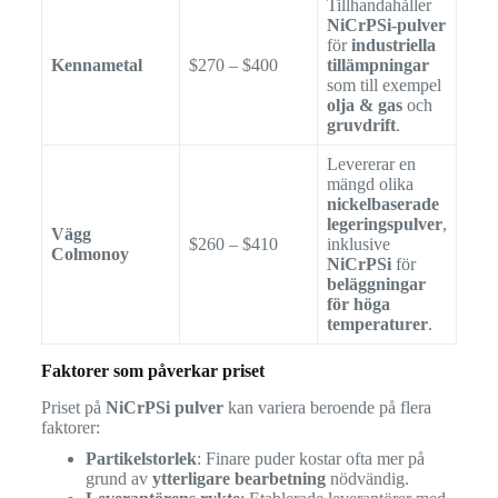
Tillhandahåller
NiCrPSi-pulver
för
industriella
Kennametal
$270 – $400
tillämpningar
som till exempel
olja & gas
och
gruvdrift
.
Levererar en
mängd olika
nickelbaserade
legeringspulver
,
Vägg
$260 – $410
inklusive
Colmonoy
NiCrPSi
för
beläggningar
för höga
temperaturer
.
Faktorer som påverkar priset
Priset på
NiCrPSi pulver
kan variera beroende på flera
faktorer:
Partikelstorlek
: Finare puder kostar ofta mer på
grund av
ytterligare bearbetning
nödvändig.