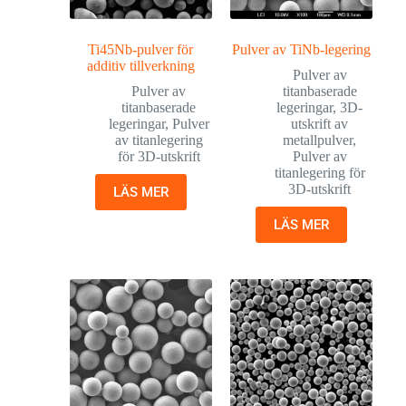
Ti45Nb-pulver för
Pulver av TiNb-legering
additiv tillverkning
Pulver av
Pulver av
titanbaserade
titanbaserade
legeringar
,
3D-
legeringar
,
Pulver
utskrift av
av titanlegering
metallpulver
,
för 3D-utskrift
Pulver av
titanlegering för
3D-utskrift
LÄS MER
LÄS MER