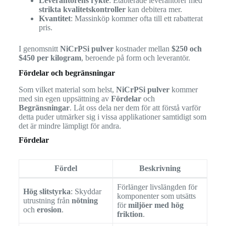
Leverantörens rykte
: Etablerade leverantörer med
strikta kvalitetskontroller
kan debitera mer.
Kvantitet
: Massinköp kommer ofta till ett rabatterat
pris.
I genomsnitt
NiCrPSi pulver
kostnader mellan
$250 och
$450 per kilogram
, beroende på form och leverantör.
Fördelar och begränsningar
Som vilket material som helst,
NiCrPSi pulver
kommer
med sin egen uppsättning av
Fördelar
och
Begränsningar
. Låt oss dela ner dem för att förstå varför
detta puder utmärker sig i vissa applikationer samtidigt som
det är mindre lämpligt för andra.
Fördelar
Fördel
Beskrivning
Förlänger livslängden för
Hög slitstyrka
: Skyddar
komponenter som utsätts
utrustning från
nötning
för
miljöer med hög
och
erosion
.
friktion
.