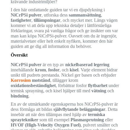
krävande industrimiljöer?
I den här omfattande guiden tar vi en djupdykning i
NiCrPSi pulver
, utforska dess
sammansättning
,
fastigheter
,
tillämpningar
, och mycket mer. Längs vägen
kommer vi att dela upp tekniska detaljer i lättförståeliga
förklaringar, svara på vanliga frågor och ge insikter om var
man kan köpa NiCrPSi-pulver. Oavsett om du är ingenjör,
materialvetare eller helt enkelt nyfiken, kommer den här
guiden att ge dig all information du behöver.
Översikt
NiCrPSi pulver
är en typ av
nickelbaserad legering
innehållande
krom
,
fosfor
, och
kisel
. Varje element bidrar
unikt till pudrets prestanda. Nickel ger basen och erbjuder
Korrosion
motstånd
, tillägger krom
oxidationsbeständighet
, förbättrar fosfor
flytbarhet
under
termisk sprayning, och kisel hjälper till med
vätning
och
bindning
.
En av de utmärkande egenskaperna hos NiCrPSi-pulver är
dess förmåga att bildas
självflytande beläggningar
. Detta
innebär att när den tillämpas med hjälp av
termiska
spraytekniker
som till exempel
Plasmasprutning
eller
HVOF (High-Velocity Oxygen Fuel)
, pulvret smälter och