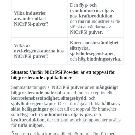
Den
flyg- och
rymdindustrin
,
olja &
Vilka industrier
gas
,
kraftproduktion
,
använder oftast
och
marin
industrier är de
NiCrPSi-pulver?
största användarna av
NiCrPSi pulver
.
Korrosionsbeständighet
,
Vilka är
slitstyrka
,
nyckelegenskaperna hos
självflödesegenskaper
,
NiCrPSi-pulver?
och
hög bindningsstyrka
.
Slutsats: Varför NiCrPSi Powder är ett toppval för
högpresterande applikationer
Sammanfattningsvis,
NiCrPSi pulver
är en
mångsidigt
högpresterande material
som erbjuder exceptionellt
korrosionsbeständighet
,
slitageskydd
, och
självflödesegenskaper
. Dess förmåga att bilda
hållbara,
släta beläggningar
gör det till ett toppval för branscher
som
flyg- och rymdindustrin
,
olja & gas
, och
kraftproduktion
, där utrustning och komponenter utsätts
för
tuffa miljöer
.
Även om det kan komma till ett högre pris jämfört med