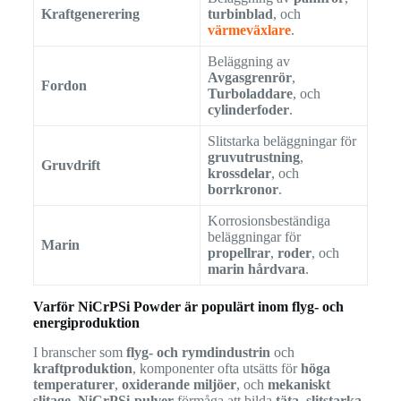
Kraftgenerering
turbinblad
, och
värmeväxlare
.
Beläggning av
Avgasgrenrör
,
Fordon
Turboladdare
, och
cylinderfoder
.
Slitstarka beläggningar för
gruvutrustning
,
Gruvdrift
krossdelar
, och
borrkronor
.
Korrosionsbeständiga
beläggningar för
Marin
propellrar
,
roder
, och
marin hårdvara
.
Varför NiCrPSi Powder är populärt inom flyg- och
energiproduktion
I branscher som
flyg- och rymdindustrin
och
kraftproduktion
, komponenter ofta utsätts för
höga
temperaturer
,
oxiderande miljöer
, och
mekaniskt
slitage
.
NiCrPSi-pulver
förmåga att bilda
täta, slitstarka