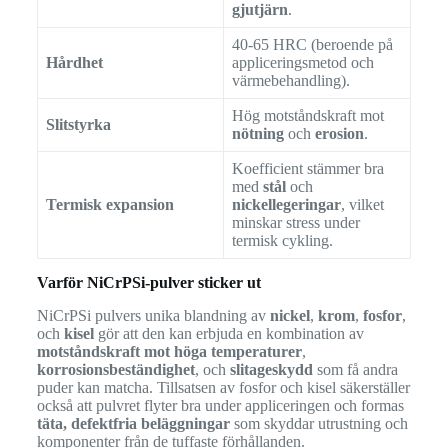
gjutjärn
.
40-65 HRC (beroende på
Hårdhet
appliceringsmetod och
värmebehandling).
Hög motståndskraft mot
Slitstyrka
nötning
och
erosion
.
Koefficient stämmer bra
med
stål
och
Termisk expansion
nickellegeringar
, vilket
minskar stress under
termisk cykling.
Varför NiCrPSi-pulver sticker ut
NiCrPSi pulvers unika blandning av
nickel
,
krom
,
fosfor
,
och
kisel
gör att den kan erbjuda en kombination av
motståndskraft mot höga temperaturer
,
korrosionsbeständighet
, och
slitageskydd
som få andra
puder kan matcha. Tillsatsen av fosfor och kisel säkerställer
också att pulvret flyter bra under appliceringen och formas
täta, defektfria beläggningar
som skyddar utrustning och
komponenter från de tuffaste förhållanden.