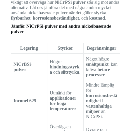
viktigt att överväga hur
NiCrPSi pulver
står sig mot andra
alternativ. Låt oss jämföra det med några andra mycket
använda nickelbaserade pulver när det gäller
styrka
,
flytbarhet
,
korrosionsbeständighet
, och
kostnad
.
Jämför NiCrPSi-pulver med andra nickelbaserade
pulver
Legering
Styrkor
Begränsningar
Något högre
Högre
NiCrBSi-
smältpunkt
, kan
bindningsstyrk
pulver
kräva
hetare
a
och
slitstyrka
.
processer
.
Mindre lämplig
för
Utmärkt för
korrosionsbestä
applikationer
Inconel 625
ndighet
i
för höga
vattenhaltiga
temperaturer
.
miljöer
än
NiCrPSi.
Överlägsen
Dyrare och