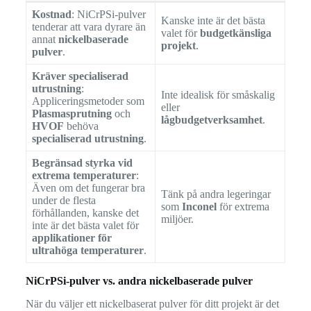
Kostnad
: NiCrPSi-pulver
Kanske inte är det bästa
tenderar att vara dyrare än
valet för
budgetkänsliga
annat
nickelbaserade
projekt
.
pulver
.
Kräver specialiserad
utrustning
:
Inte idealisk för småskalig
Appliceringsmetoder som
eller
Plasmasprutning
och
lågbudgetverksamhet
.
HVOF
behöva
specialiserad utrustning
.
Begränsad styrka vid
extrema temperaturer
:
Även om det fungerar bra
Tänk på andra legeringar
under de flesta
som
Inconel
för extrema
förhållanden, kanske det
miljöer.
inte är det bästa valet för
applikationer för
ultrahöga temperaturer
.
NiCrPSi-pulver vs. andra nickelbaserade pulver
När du väljer ett nickelbaserat pulver för ditt projekt är det