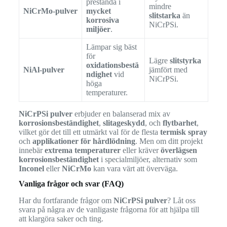
prestanda i
mindre
NiCrMo-pulver
mycket
slitstarka
än
korrosiva
NiCrPSi.
miljöer
.
Lämpar sig bäst
för
Lägre
slitstyrka
oxidationsbestä
NiAl-pulver
jämfört med
ndighet
vid
NiCrPSi.
höga
temperaturer.
NiCrPSi pulver
erbjuder en balanserad mix av
korrosionsbeständighet
,
slitageskydd
, och
flytbarhet
,
vilket gör det till ett utmärkt val för de flesta
termisk spray
och
applikationer för hårdlödning
. Men om ditt projekt
innebär
extrema temperaturer
eller kräver
överlägsen
korrosionsbeständighet
i specialmiljöer, alternativ som
Inconel
eller
NiCrMo
kan vara värt att överväga.
Vanliga frågor och svar (FAQ)
Har du fortfarande frågor om
NiCrPSi pulver
? Låt oss
svara på några av de vanligaste frågorna för att hjälpa till
att klargöra saker och ting.