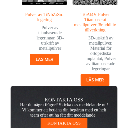
Pulver av TiNbZrSn-
Ti6Al4V Pulver
legering
Titanbaserat
metallpulver för additiv
Pulver av
tillverkning
titanbaserade
legeringar
,
3D-
3D-utskrift av
utskrift av
metallpulver
,
metallpulver
Material för
ortopediska
implantat
,
Pulver
LÄS MER
av titanbaserade
legeringar
LÄS MER
KONTAKTA OSS
Har du några frågor? Skicka oss meddelande nu!
Vi kommer att betjäna din begäran med ett helt
team efter att ha fått ditt meddelande.
KONTAKTA OSS