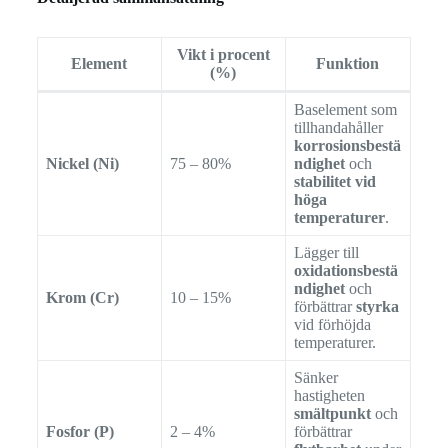
Vikt i procent
Element
Funktion
(%)
Baselement som
tillhandahåller
korrosionsbestä
Nickel (Ni)
75 – 80%
ndighet
och
stabilitet vid
höga
temperaturer
.
Lägger till
oxidationsbestä
ndighet
och
Krom (Cr)
10 – 15%
förbättrar
styrka
vid förhöjda
temperaturer.
Sänker
hastigheten
smältpunkt
och
Fosfor (P)
2 – 4%
förbättrar