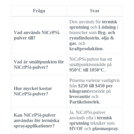
Fråga
Svar
Den används för
termisk
sprutning
och
Lödning
i
Vad används NiCrPSi-
branscher som
flyg- och
pulver till?
rymdindustrin
,
olja &
gas
, och
kraftproduktion
.
NiCrPSi-pulver har ett
Vad är smältpunkten för
smältpunktsområde på
NiCrPSi-pulver?
950°C till 1050°C
.
Priserna varierar vanligtvis
från
$250 till $450 per
Hur mycket kostar
kilogram
beroende på
NiCrPSi-pulver?
leverantör
och
Partikelstorlek
.
Ja, NiCrPSi-pulver
Kan NiCrPSi-pulver
används ofta i
termisk
användas för termiska
sprutning
tekniker som
sprayapplikationer?
HVOF
och
plasmaspray
.