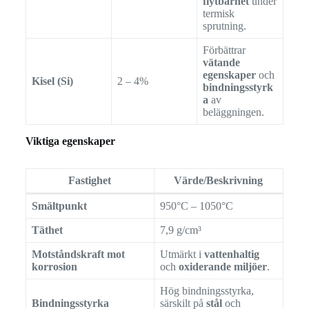
flytbarhet
under
termisk
sprutning.
Förbättrar
vätande
egenskaper
och
Kisel (Si)
2 – 4%
bindningsstyrk
a
av
beläggningen.
Viktiga egenskaper
Fastighet
Värde/Beskrivning
Smältpunkt
950°C – 1050°C
Täthet
7,9 g/cm³
Motståndskraft mot
Utmärkt i
vattenhaltig
korrosion
och
oxiderande miljöer
.
Hög bindningsstyrka,
Bindningsstyrka
särskilt på
stål
och