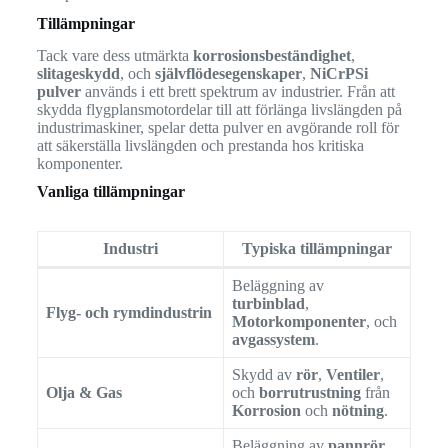
Tillämpningar
Tack vare dess utmärkta
korrosionsbeständighet
,
slitageskydd
, och
självflödesegenskaper
,
NiCrPSi
pulver
används i ett brett spektrum av industrier. Från att
skydda flygplansmotordelar till att förlänga livslängden på
industrimaskiner, spelar detta pulver en avgörande roll för
att säkerställa livslängden och prestanda hos kritiska
komponenter.
Vanliga tillämpningar
Industri
Typiska tillämpningar
Beläggning av
turbinblad
,
Flyg- och rymdindustrin
Motorkomponenter
, och
avgassystem
.
Skydd av
rör
,
Ventiler
,
Olja & Gas
och
borrutrustning
från
Korrosion
och
nötning
.
Beläggning av
pannrör
,