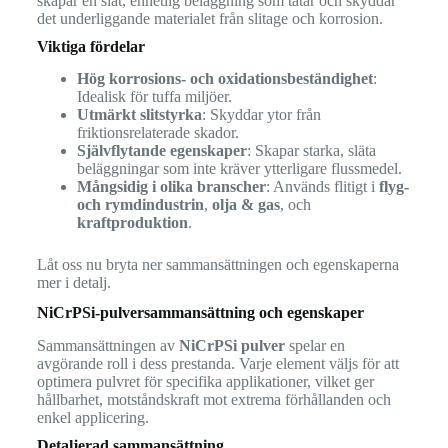
skapar en slät, enhetlig beläggning som tätar och skyddar
det underliggande materialet från slitage och korrosion.
Viktiga fördelar
Hög korrosions- och oxidationsbeständighet
:
Idealisk för tuffa miljöer.
Utmärkt slitstyrka
: Skyddar ytor från
friktionsrelaterade skador.
Självflytande egenskaper
: Skapar starka, släta
beläggningar som inte kräver ytterligare flussmedel.
Mångsidig i olika branscher
: Används flitigt i
flyg-
och rymdindustrin
,
olja & gas
, och
kraftproduktion
.
Låt oss nu bryta ner sammansättningen och egenskaperna
mer i detalj.
NiCrPSi-pulversammansättning och egenskaper
Sammansättningen av
NiCrPSi pulver
spelar en
avgörande roll i dess prestanda. Varje element väljs för att
optimera pulvret för specifika applikationer, vilket ger
hållbarhet, motståndskraft mot extrema förhållanden och
enkel applicering.
Detaljerad sammansättning