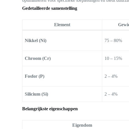
optimaliseren voor specifieke toepassingen en biedt duu
Gedetailleerde samenstelling
Element
Gewic
Nikkel (Ni)
75 – 80%
Chroom (Cr)
10 – 15%
Fosfor (P)
2 – 4%
Silicium (Si)
2 – 4%
Belangrijkste eigenschappen
Eigendom