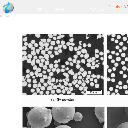
Thuis
/
AM
Thuis
Product
Oplossing