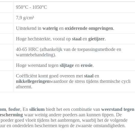
950°C - 1050°C
7,9 g/cm³
Uitstekend in
waterig
en
oxiderende omgevingen
.
Hoge hechtsterkte, vooral op
staal
en
gietijzer
.
40-65 HRC (afhankelijk van de toepassingsmethode en
warmtebehandeling).
Hoge weerstand tegen
slijtage
en
erosie
.
Coëfficiënt komt goed overeen met
staal
en
nikkellegeringen
waardoor de stress tijdens thermische cycli
afneemt.
oom
,
fosfor
, En
silicium
biedt het een combinatie van
weerstand tegen
bescherming
waar weinig andere poeders aan kunnen tippen. De
t poeder goed vloeit tijdens het aanbrengen, waarbij het de volgende
uur en onderdelen beschermen tegen de zwaarste omstandigheden.