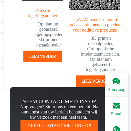
TiNbZrSn-
legeringspoeder
Ti6Al4V poeder titanium
Op titanium
gebaseerde metalen poeder
gebaseerd
voor additieve productie
legeringspoeder
,
3D-printen
3D-printen
metaalpoeder
,
metaalpoeder
Orthopedische
implantaatmaterialen
,
LEES VERDER
Op titanium
gebaseerd
legeringspoeder
LEES VERDER
Aanvraag
NEEM CONTACT MET ONS OP
Nog vragen? Stuur ons nu een bericht! Na
ontvangst van uw bericht behandelen wij
E-mail
uw verzoek met een heel team.
NEEM CONTACT MET ONS OP