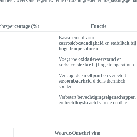
rzaamheid, weerstand tegen extreme omstandigheden en toepassingsgema
htspercentage (%)
Functie
Basiselement voor
corrosiebestendigheid
en
stabiliteit bij
hoge temperaturen
.
Voegt toe
oxidatieweerstand
en
verbetert
sterkte
bij hoge temperaturen.
Verlaagt de
smeltpunt
en verbetert
stroombaarheid
tijdens thermisch
spuiten.
Verbetert
bevochtigingseigenschappen
en
hechtingskracht
van de coating.
Waarde/Omschrijving