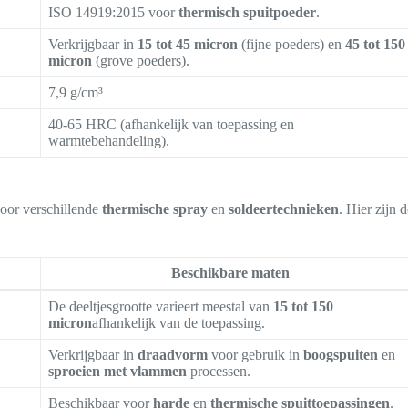
ISO 14919:2015 voor
thermisch spuitpoeder
.
Verkrijgbaar in
15 tot 45 micron
(fijne poeders) en
45 tot 150
micron
(grove poeders).
7,9 g/cm³
40-65 HRC (afhankelijk van toepassing en
warmtebehandeling).
voor verschillende
thermische spray
en
soldeertechnieken
. Hier zijn 
Beschikbare maten
De deeltjesgrootte varieert meestal van
15 tot 150
micron
afhankelijk van de toepassing.
Verkrijgbaar in
draadvorm
voor gebruik in
boogspuiten
en
sproeien met vlammen
processen.
Beschikbaar voor
harde
en
thermische spuittoepassingen
.