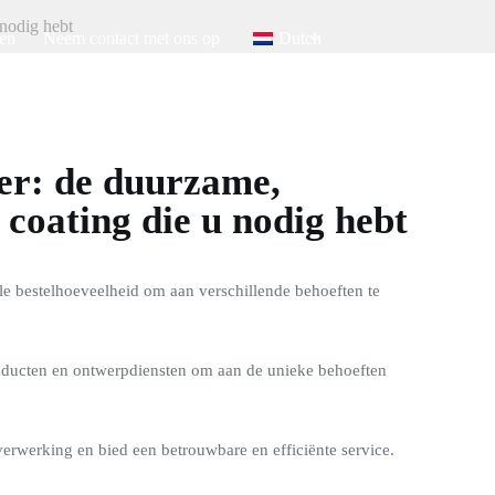
nodig hebt
en
Neem contact met ons op
Dutch
er: de duurzame,
coating die u nodig hebt
e bestelhoeveelheid om aan verschillende behoeften te
ducten en ontwerpdiensten om aan de unieke behoeften
verwerking en bied een betrouwbare en efficiënte service.