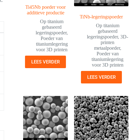
k.
Ti45Nb poeder voor
additieve productie
TiNb-legeringspoeder
Op titanium
Op titanium
gebaseerd
gebaseerd
legeringspoeder
,
legeringspoeder
,
3D-
Poeder van
printen
titaniumlegering
metaalpoeder
,
voor 3D printen
Poeder van
titaniumlegering
LEES VERDER
voor 3D printen
LEES VERDER