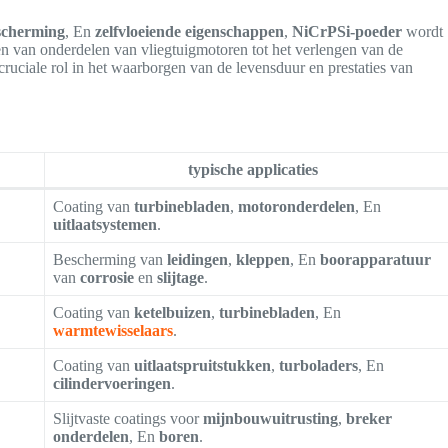
escherming
, En
zelfvloeiende eigenschappen
,
NiCrPSi-poeder
wordt
men van onderdelen van vliegtuigmotoren tot het verlengen van de
cruciale rol in het waarborgen van de levensduur en prestaties van
typische applicaties
Coating van
turbinebladen
,
motoronderdelen
, En
uitlaatsystemen
.
Bescherming van
leidingen
,
kleppen
, En
boorapparatuur
van
corrosie
en
slijtage
.
Coating van
ketelbuizen
,
turbinebladen
, En
warmtewisselaars
.
Coating van
uitlaatspruitstukken
,
turboladers
, En
cilindervoeringen
.
Slijtvaste coatings voor
mijnbouwuitrusting
,
breker
onderdelen
, En
boren
.