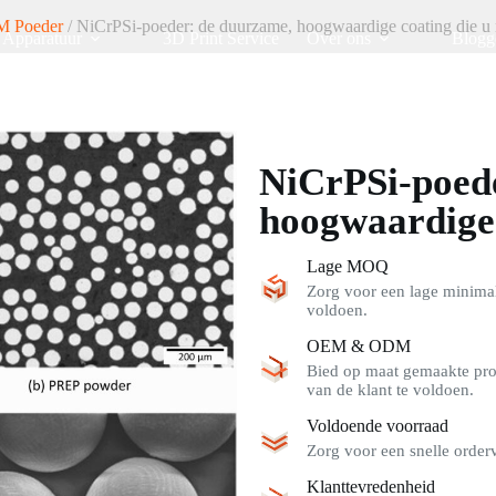
 Poeder
/ NiCrPSi-poeder: de duurzame, hoogwaardige coating die u 
Apparatuur
3D Print Service
Over ons
Blogg
NiCrPSi-poed
hoogwaardige 
Lage MOQ
Zorg voor een lage minimal
voldoen.
OEM & ODM
Bied op maat gemaakte pro
van de klant te voldoen.
Voldoende voorraad
Zorg voor een snelle order
Klanttevredenheid