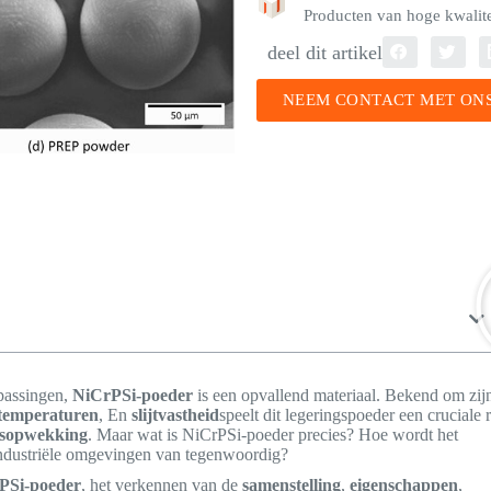
Producten van hoge kwalitei
deel dit artikel
NEEM CONTACT MET ONS
epassingen,
NiCrPSi-poeder
is een opvallend materiaal. Bekend om zij
e temperaturen
, En
slijtvastheid
speelt dit legeringspoeder een cruciale 
itsopwekking
. Maar wat is NiCrPSi-poeder precies? Hoe wordt het
 industriële omgevingen van tegenwoordig?
PSi-poeder
, het verkennen van de
samenstelling
,
eigenschappen
,