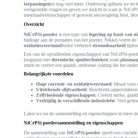
toepassingen
en nog veel meer. Onderweg splitsen we tech
veelgestelde vragen en geven we inzicht in waar je NiCrPS
materiaalwetenschapper of gewoon nieuwsgierig bent, deze g
Overzicht
NiCrPSi-poeder
is een type van
legering op basis van n
bijdrage aan de prestaties van het poeder. Nikkel vormt de 
oxidatieweerstand
fosfor verbetert
stroombaarheid
tijden
Een van de opvallendste eigenschappen van NiCrPSi-poe
toegepast met
thermische spuittechnieken
zoals
plasmas
smelt en creëert een gladde, uniforme coating die het onder
Belangrijkste voordelen
Hoge corrosie- en oxidatieweerstand
: Ideaal voo
Uitstekende slijtvastheid
: Beschermt oppervlakken 
Zelfvloeiende eigenschappen
: Creëert sterke, gla
Veelzijdig in verschillende industrieën
: Veel gebru
Laten we nu de samenstelling en eigenschappen in meer det
NiCrPSi poedersamenstelling en eigenschappen
De samenstelling van
NiCrPSi-poeder
speelt een cruciale