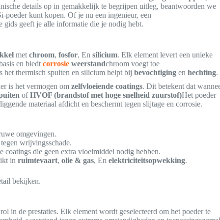
nische details op in gemakkelijk te begrijpen uitleg, beantwoorden we
i-poeder kunt kopen. Of je nu een ingenieur, een
ids geeft je alle informatie die je nodig hebt.
ikkel
met
chroom
,
fosfor
, En
silicium
. Elk element levert een unieke
basis en biedt
corrosie
weerstand
chroom voegt toe
s het thermisch spuiten en silicium helpt bij
bevochtiging
en
hechting
.
der is het vermogen om
zelfvloeiende coatings
. Dit betekent dat wanne
puiten
of
HVOF (brandstof met hoge snelheid zuurstof)
Het poeder
liggende materiaal afdicht en beschermt tegen slijtage en corrosie.
r ruwe omgevingen.
tegen wrijvingsschade.
dde coatings die geen extra vloeimiddel nodig hebben.
ikt in
ruimtevaart
,
olie & gas
, En
elektriciteitsopwekking
.
ail bekijken.
 rol in de prestaties. Elk element wordt geselecteerd om het poeder te