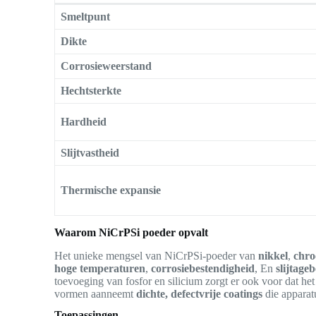
Smeltpunt
Dikte
Corrosieweerstand
Hechtsterkte
Hardheid
Slijtvastheid
Thermische expansie
Waarom NiCrPSi poeder opvalt
Het unieke mengsel van NiCrPSi-poeder van
nikkel
,
chr
hoge temperaturen
,
corrosiebestendigheid
, En
slijtage
toevoeging van fosfor en silicium zorgt er ook voor dat he
vormen aanneemt
dichte, defectvrije coatings
die apparat
Toepassingen