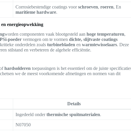
Corrosiebestendige coatings voor
schroeven
,
roeren
, En
maritieme hardware
.
t en energieopwekking
ing
worden componenten vaak blootgesteld aan
hoge temperaturen
,
PSi-poeder
vermogen om te vormen
dichte, slijtvaste coatings
kritieke onderdelen zoals
turbinebladen
en
warmtewisselaars
. Deze
n stilstand en verbeteren de algehele efficiëntie.
of
hardsolderen
toepassingen is het essentieel om de juiste specificatie
schetsen we de meest voorkomende afmetingen en normen van dit
Details
Ingedeeld onder
thermische spuitmaterialen
.
N07050