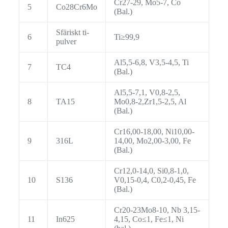
Cr27-29, Mo5-7, Co
5
Co28Cr6Mo
(Bal.)
Sfäriskt ti-
6
Ti≥99,9
pulver
Al5,5-6,8, V3,5-4,5, Ti
7
TC4
(Bal.)
Al5,5-7,1, V0,8-2,5,
8
TA15
Mo0,8-2,Zr1,5-2,5, Al
(Bal.)
Cr16,00-18,00, Ni10,00-
9
316L
14,00, Mo2,00-3,00, Fe
(Bal.)
Cr12,0-14,0, Si0,8-1,0,
10
S136
V0,15-0,4, C0,2-0,45, Fe
(Bal.)
Cr20-23Mo8-10, Nb 3,15-
11
In625
4,15, Co≤1, Fe≤1, Ni