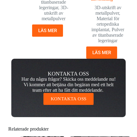
titanbaserade
legeringar
,
3D-
3D-utskrift av
utskrift av
metallpulver
,
metallpulver
Material för
ortopediska
implantat
,
Pulver
LÄS MER
av titanbaserade
legeringar
LÄS MER
KONTAKTA OSS
Har du några frågor? Skicka oss meddelande nu!
Vi kommer att betjäna din begäran med ett helt
team efter att ha fått ditt meddelande.
KONTAKTA OSS
Relaterade produkter