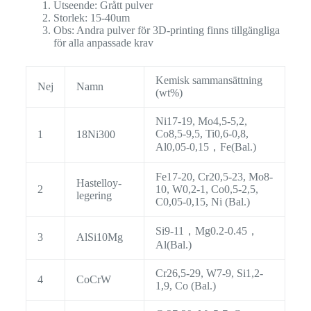
Utseende: Grått pulver
Storlek: 15-40um
Obs: Andra pulver för 3D-printing finns tillgängliga
för alla anpassade krav
Kemisk sammansättning
Nej
Namn
(wt%)
Ni17-19, Mo4,5-5,2,
Co8,5-9,5, Ti0,6-0,8,
1
18Ni300
Al0,05-0,15，Fe(Bal.)
Fe17-20, Cr20,5-23, Mo8-
Hastelloy-
2
10, W0,2-1, Co0,5-2,5,
legering
C0,05-0,15, Ni (Bal.)
Si9-11，Mg0.2-0.45，
3
AlSi10Mg
Al(Bal.)
Cr26,5-29, W7-9, Si1,2-
4
CoCrW
1,9, Co (Bal.)