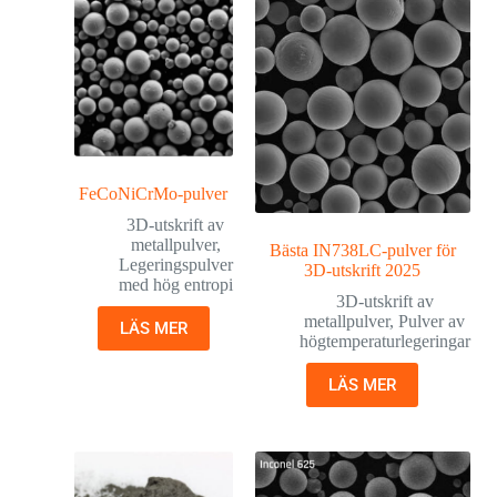
FeCoNiCrMo-pulver
3D-utskrift av
metallpulver
,
Bästa IN738LC-pulver för
Legeringspulver
3D-utskrift 2025
med hög entropi
3D-utskrift av
metallpulver
,
Pulver av
LÄS MER
högtemperaturlegeringar
LÄS MER