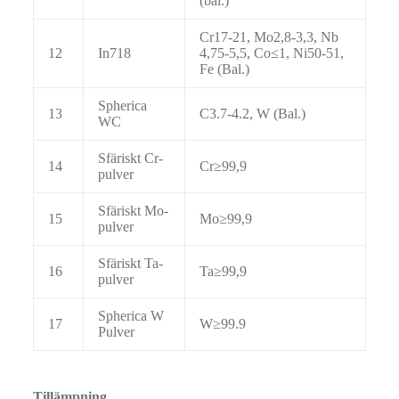
(bal.)
Cr17-21, Mo2,8-3,3, Nb
12
In718
4,75-5,5, Co≤1, Ni50-51,
Fe (Bal.)
Spherica
13
C3.7-4.2, W (Bal.)
WC
Sfäriskt Cr-
14
Cr≥99,9
pulver
Sfäriskt Mo-
15
Mo≥99,9
pulver
Sfäriskt Ta-
16
Ta≥99,9
pulver
Spherica W
17
W≥99.9
Pulver
Tillämpning