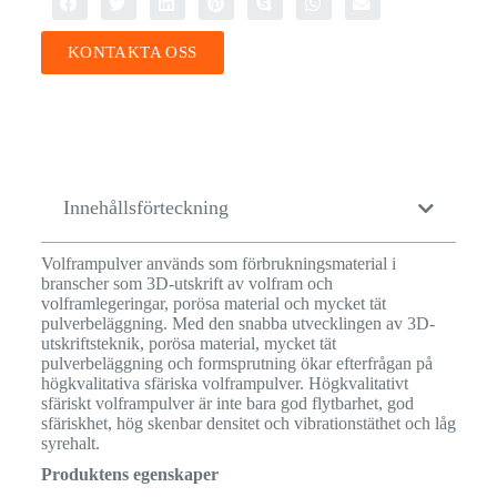
KONTAKTA OSS
Innehållsförteckning
Volframpulver används som förbrukningsmaterial i
branscher som 3D-utskrift av volfram och
volframlegeringar, porösa material och mycket tät
pulverbeläggning. Med den snabba utvecklingen av 3D-
utskriftsteknik, porösa material, mycket tät
pulverbeläggning och formsprutning ökar efterfrågan på
högkvalitativa sfäriska volframpulver. Högkvalitativt
sfäriskt volframpulver är inte bara god flytbarhet, god
sfäriskhet, hög skenbar densitet och vibrationstäthet och låg
syrehalt.
Produktens egenskaper