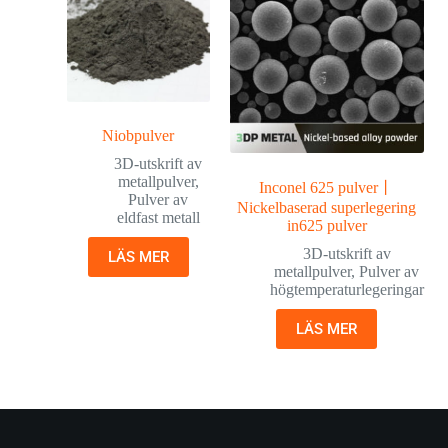
Niobpulver
3D-utskrift av
metallpulver
,
Inconel 625 pulver丨
Pulver av
Nickelbaserad superlegering
eldfast metall
in625 pulver
3D-utskrift av
LÄS MER
metallpulver
,
Pulver av
högtemperaturlegeringar
LÄS MER