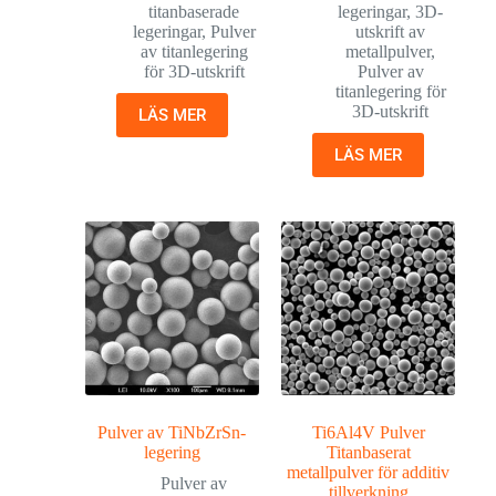
titanbaserade
legeringar
,
3D-
legeringar
,
Pulver
utskrift av
av titanlegering
metallpulver
,
för 3D-utskrift
Pulver av
titanlegering för
3D-utskrift
LÄS MER
LÄS MER
Pulver av TiNbZrSn-
Ti6Al4V Pulver
legering
Titanbaserat
metallpulver för additiv
Pulver av
tillverkning