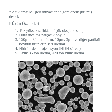
* Açıklama: Müşteri ihtiyaçlarına göre özelleştirilmiş
destek
P
Ürün Özellikleri
Toz yüksek saflıkta, düşük oksijene sahiptir.
Ultra ince toz parçacık boyutu.
150μm, 75μm, 45μm, 10μm, 3μm ve diğer partikül
boyutlu ürünlerin seri üretimi
Hidrür- dehidrojenasyon (HDH süreci)
Aylık 35 ton üretim, 420 ton yıllık üretim.