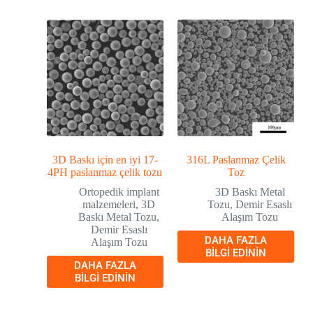
3D Baskı için en iyi 17-
316L Paslanmaz Çelik
4PH paslanmaz çelik tozu
Toz
Ortopedik implant
3D Baskı Metal
malzemeleri
,
3D
Tozu
,
Demir Esaslı
Baskı Metal Tozu
,
Alaşım Tozu
Demir Esaslı
DAHA FAZLA
Alaşım Tozu
BILGI EDININ
DAHA FAZLA
BILGI EDININ