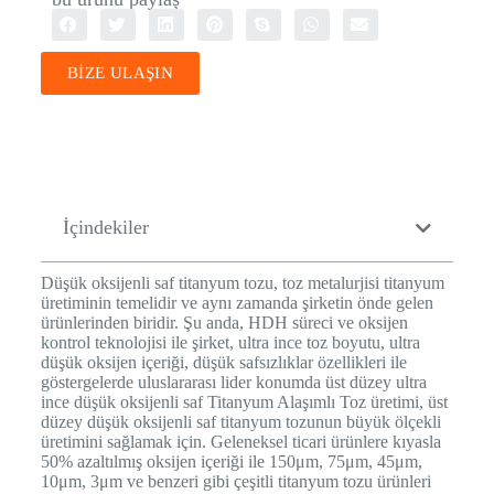
BİZE ULAŞIN
İçindekiler
Düşük oksijenli saf titanyum tozu, toz metalurjisi titanyum
üretiminin temelidir ve aynı zamanda şirketin önde gelen
ürünlerinden biridir. Şu anda, HDH süreci ve oksijen
kontrol teknolojisi ile şirket, ultra ince toz boyutu, ultra
düşük oksijen içeriği, düşük safsızlıklar özellikleri ile
göstergelerde uluslararası lider konumda üst düzey ultra
ince düşük oksijenli saf Titanyum Alaşımlı Toz üretimi, üst
düzey düşük oksijenli saf titanyum tozunun büyük ölçekli
üretimini sağlamak için. Geleneksel ticari ürünlere kıyasla
50% azaltılmış oksijen içeriği ile 150μm, 75μm, 45μm,
10μm, 3μm ve benzeri gibi çeşitli titanyum tozu ürünleri