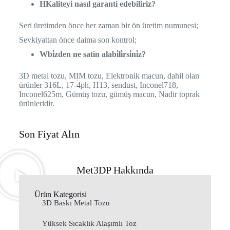
H
Kaliteyi nasıl garanti edebiliriz?
Seri üretimden önce her zaman bir ön üretim numunesi;
Sevkiyattan önce daima son kontrol;
W
bi̇zden ne satin alabi̇li̇rsi̇ni̇z?
3D metal tozu, MIM tozu, Elektronik macun, dahil olan
ürünler 316L, 17-4ph, H13, sendust, Inconel718,
Inconel625m, Gümüş tozu, gümüş macun, Nadir toprak
ürünleridir.
Son Fiyat Alın
Met3DP Hakkında
Ürün Kategorisi
3D Baskı Metal Tozu
Yüksek Sıcaklık Alaşımlı Toz