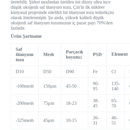
üretebilir. Şirket tarafından üretilen üst düzey ultra ince
düşük oksijenli saf titanyum tozu, Çin'in ilk nükleer
kimyasal projesinde nitelikli bir titanyum tozu tedarikçisi
olarak listelenmiştir. Şu anda, yüksek kaliteli düşük
oksijenli saf titanyum tozumuzun iç pazar payı 70%'den
fazladır.
Ürün
Şartname
Saf
Parçacık
Elemen
titanyum
Mesh
PSD
boyutu≤
tozu
D10
D50
D90
Fe
Cl
90-
135-
-100mesh
150μm
45-50
95
140
38-
65-
-200mesh
75μm
18-23
45
70
26-
46-
-325mesh
45μm
10-15
31
51