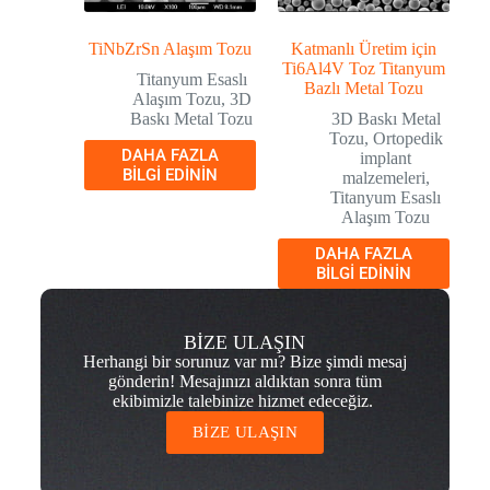
TiNbZrSn Alaşım Tozu
Katmanlı Üretim için
Ti6Al4V Toz Titanyum
Titanyum Esaslı
Bazlı Metal Tozu
Alaşım Tozu
,
3D
Baskı Metal Tozu
3D Baskı Metal
Tozu
,
Ortopedik
DAHA FAZLA
implant
BILGI EDININ
malzemeleri
,
Titanyum Esaslı
Alaşım Tozu
DAHA FAZLA
BILGI EDININ
BİZE ULAŞIN
Herhangi bir sorunuz var mı? Bize şimdi mesaj
gönderin! Mesajınızı aldıktan sonra tüm
ekibimizle talebinize hizmet edeceğiz.
BİZE ULAŞIN