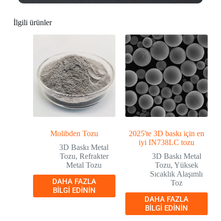
İlgili ürünler
Molibden Tozu
2025'te 3D baskı için en
iyi IN738LC tozu
3D Baskı Metal
Tozu
,
Refrakter
3D Baskı Metal
Metal Tozu
Tozu
,
Yüksek
Sıcaklık Alaşımlı
DAHA FAZLA
Toz
BILGI EDININ
DAHA FAZLA
BILGI EDININ