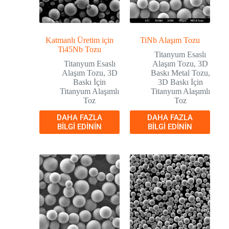
Katmanlı Üretim için
TiNb Alaşım Tozu
Ti45Nb Tozu
Titanyum Esaslı
Titanyum Esaslı
Alaşım Tozu
,
3D
Alaşım Tozu
,
3D
Baskı Metal Tozu
,
Baskı İçin
3D Baskı İçin
Titanyum Alaşımlı
Titanyum Alaşımlı
Toz
Toz
DAHA FAZLA
DAHA FAZLA
BILGI EDININ
BILGI EDININ