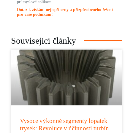
průmyslové aplikace.
Dotaz k získání nejlepší ceny a přizpůsobeného řešení
pro vaše podnikání!
Související články
Vysoce výkonné segmenty lopatek
trysek: Revoluce v účinnosti turbín