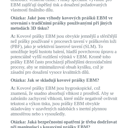
EBM zajišťují úspěšný tisk a dosažení požadovaných
vlastností finálního dílu.
Otázka: Jaké jsou výhody kovových prášků EBM ve
srovnání s tradičními prášky používanými při jiných
metodách 3D tisku?
A:
Kovové prášky EBM jsou obvykle jemnější a sféričtější
než prášky používané v procesech tavení v práškovém loži
(PBF), jako je selektivní laserové tavení (SLM). To
umožňuje lepší hustotu balení, hladší povrchovou úpravu a
potenciálně vyšší rozlišení výtisků v EBM. Kromě toho
prášky EBM často procházejí přísnějšími dezoxidačními
procesy, aby se minimalizoval obsah kyslíku, což je
zásadní pro dosažení vysoce kvalitních dílů.
Otázka: Jak se skladují kovové prášky EBM?
A:
Kovové prášky EBM jsou hygroskopické, což
znamená, že snadno absorbují vlhkost z prostředí. Aby se
zabránilo zachycení vlhkosti, které může negativně ovlivnit
tekutost a výkon tisku, jsou prášky EBM obvykle
skladovány v uzavřených nádobách s inertní plynnou
atmosférou nebo s vysoušedly.
Otázka: Jaká bezpečnostní opatření je třeba dodržovat
při manipulaci s kovovými prášky EBM?