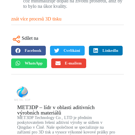
což minimalizuje dopad na životní prostředí, aniž by
to bylo na úkor kvality.
znát více procesů 3D tisku
Sdílet na
Facebook
Cvrlikání
LinkedIn
WhatsApp
E-mailem
MET3DP – lídr v oblasti aditivních
výrobních materiálů
MET3DP Technology Co., LTD je předním
poskytovatelem řešení aditivní výroby se sídlem v
Qingdao v Číně. Naše společnost se specializuje na
zařízení pro 3D tisk a vysoce výkonné kovové prášky pro