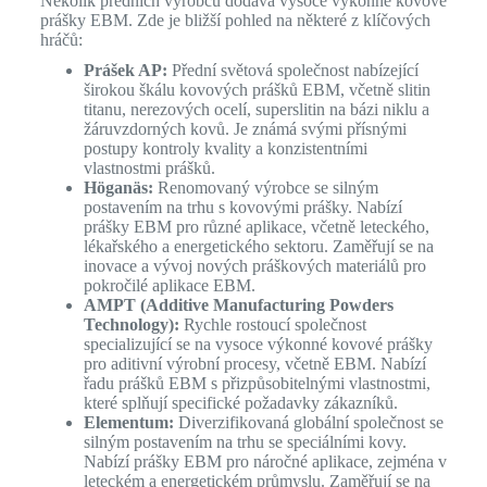
Několik předních výrobců dodává vysoce výkonné kovové
prášky EBM. Zde je bližší pohled na některé z klíčových
hráčů:
Prášek AP:
Přední světová společnost nabízející
širokou škálu kovových prášků EBM, včetně slitin
titanu, nerezových ocelí, superslitin na bázi niklu a
žáruvzdorných kovů. Je známá svými přísnými
postupy kontroly kvality a konzistentními
vlastnostmi prášků.
Höganäs:
Renomovaný výrobce se silným
postavením na trhu s kovovými prášky. Nabízí
prášky EBM pro různé aplikace, včetně leteckého,
lékařského a energetického sektoru. Zaměřují se na
inovace a vývoj nových práškových materiálů pro
pokročilé aplikace EBM.
AMPT (Additive Manufacturing Powders
Technology):
Rychle rostoucí společnost
specializující se na vysoce výkonné kovové prášky
pro aditivní výrobní procesy, včetně EBM. Nabízí
řadu prášků EBM s přizpůsobitelnými vlastnostmi,
které splňují specifické požadavky zákazníků.
Elementum:
Diverzifikovaná globální společnost se
silným postavením na trhu se speciálními kovy.
Nabízí prášky EBM pro náročné aplikace, zejména v
leteckém a energetickém průmyslu. Zaměřují se na