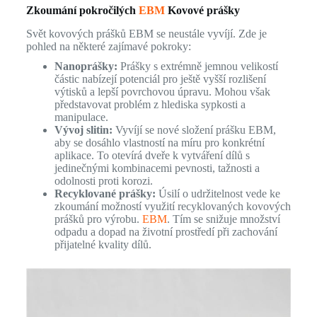
Zkoumání pokročilých
EBM
Kovové prášky
Svět kovových prášků EBM se neustále vyvíjí. Zde je
pohled na některé zajímavé pokroky:
Nanoprášky:
Prášky s extrémně jemnou velikostí
částic nabízejí potenciál pro ještě vyšší rozlišení
výtisků a lepší povrchovou úpravu. Mohou však
představovat problém z hlediska sypkosti a
manipulace.
Vývoj slitin:
Vyvíjí se nové složení prášku EBM,
aby se dosáhlo vlastností na míru pro konkrétní
aplikace. To otevírá dveře k vytváření dílů s
jedinečnými kombinacemi pevnosti, tažnosti a
odolnosti proti korozi.
Recyklované prášky:
Úsilí o udržitelnost vede ke
zkoumání možností využití recyklovaných kovových
prášků pro výrobu.
EBM
. Tím se snižuje množství
odpadu a dopad na životní prostředí při zachování
přijatelné kvality dílů.