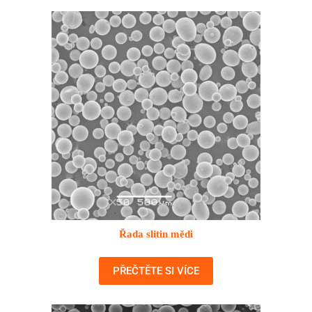
Řada slitin mědi
PŘEČTĚTE SI VÍCE