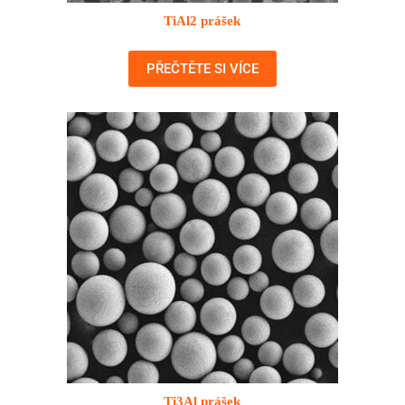
TiAl2 prášek
PŘEČTĚTE SI VÍCE
Ti3Al prášek