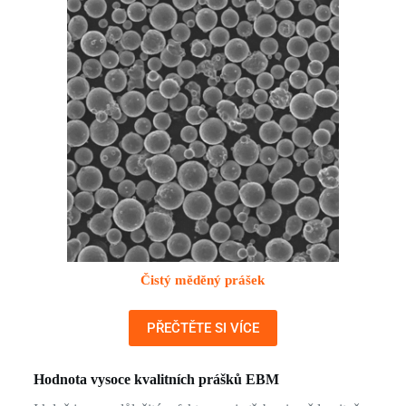
Čistý měděný prášek
PŘEČTĚTE SI VÍCE
Hodnota vysoce kvalitních prášků EBM