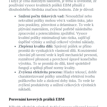
I když je cena důležitým faktorem, je třeba si uvědomit, že
používání vysoce kvalitních prášků EBM přináší z
dlouhodobého hlediska značnou hodnotu. Zde je důvod:
Snížení počtu tiskových vad:
Nesoudržné nebo
nekvalitní prášky mohou vést k vadám tisku, jako
jsou praskliny, pórovitost a delaminace. To vede k
plýtvání materiálem, zvýšené potřebě následného
zpracování a potenciálnímu zpoždění. Vysoce
kvalitní prášky minimalizují tato rizika, zajišťují
úspěšné výtisky a snižují celkové výrobní náklady.
Zlepšená kvalita dílů:
Správný prášek se přímo
promítá do vynikajících vlastností dílů. Konzistentní
chování při tavení vede k lepší mechanické pevnosti,
rozměrové přesnosti a povrchové úpravě konečného
výrobku. To se promítá do dílů, které spolehlivě
fungují a splňují přísné normy kvality.
Zvýšená efektivita procesu:
Hladce tekoucí, dobře
charakterizované prášky umožňují efektivní tvorbu
práškového lože a zkrácení doby tisku. To vede ke
zvýšení produktivity a snížení celkových výrobních
nákladů.
Porovnání kovových prášků EBM