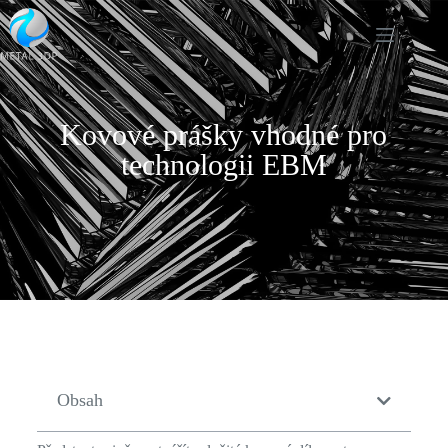
Kovové prášky vhodné pro
technologii EBM
Obsah