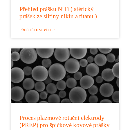
Přehled prášku NiTi ( sférický
prášek ze slitiny niklu a titanu )
PŘEČTĚTE SI VÍCE "
Proces plazmové rotační elektrody
(PREP) pro špičkové kovové prášky