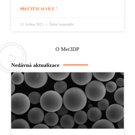
PŘEČTĚTE SI VÍCE "
13. května 2025
Žádné komentáře
O Met3DP
Nedávná aktualizace