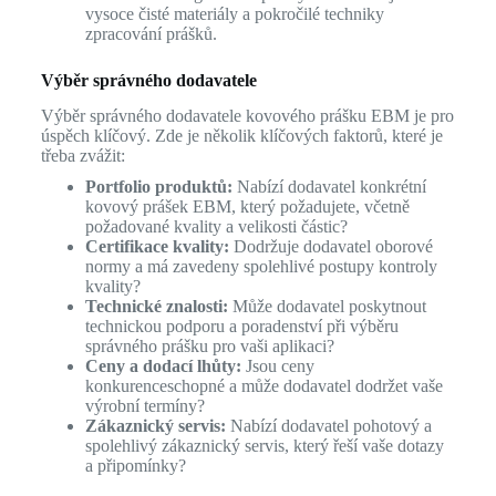
vysoce čisté materiály a pokročilé techniky
zpracování prášků.
Výběr správného dodavatele
Výběr správného dodavatele kovového prášku EBM je pro
úspěch klíčový. Zde je několik klíčových faktorů, které je
třeba zvážit:
Portfolio produktů:
Nabízí dodavatel konkrétní
kovový prášek EBM, který požadujete, včetně
požadované kvality a velikosti částic?
Certifikace kvality:
Dodržuje dodavatel oborové
normy a má zavedeny spolehlivé postupy kontroly
kvality?
Technické znalosti:
Může dodavatel poskytnout
technickou podporu a poradenství při výběru
správného prášku pro vaši aplikaci?
Ceny a dodací lhůty:
Jsou ceny
konkurenceschopné a může dodavatel dodržet vaše
výrobní termíny?
Zákaznický servis:
Nabízí dodavatel pohotový a
spolehlivý zákaznický servis, který řeší vaše dotazy
a připomínky?