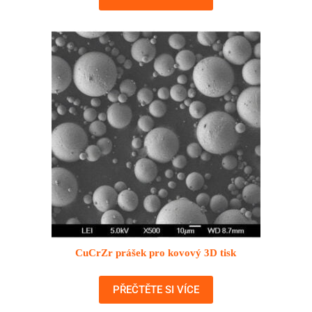
CuCrZr prášek pro kovový 3D tisk
PŘEČTĚTE SI VÍCE