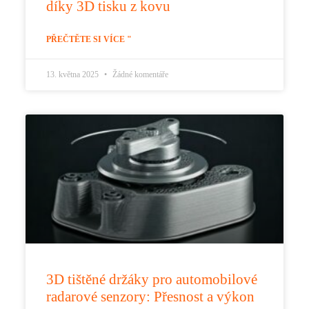
díky 3D tisku z kovu
PŘEČTĚTE SI VÍCE "
13. května 2025
Žádné komentáře
3D tištěné držáky pro automobilové
radarové senzory: Přesnost a výkon