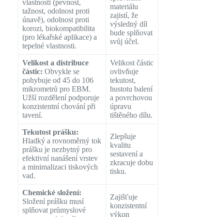
vlastnosti (pevnost,
materiálu
tažnost, odolnost proti
zajistí, že
únavě), odolnost proti
výsledný díl
korozi, biokompatibilita
bude splňovat
(pro lékařské aplikace) a
svůj účel.
tepelné vlastnosti.
Velikost a distribuce
Velikost částic
částic:
Obvykle se
ovlivňuje
pohybuje od 45 do 106
tekutost,
mikrometrů pro EBM.
hustotu balení
Užší rozdělení podporuje
a povrchovou
konzistentní chování při
úpravu
tavení.
tištěného dílu.
Tekutost prášku:
Zlepšuje
Hladký a rovnoměrný tok
kvalitu
prášku je nezbytný pro
sestavení a
efektivní nanášení vrstev
zkracuje dobu
a minimalizaci tiskových
tisku.
vad.
Chemické složení:
Zajišťuje
Složení prášku musí
konzistentní
splňovat průmyslové
výkon