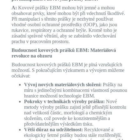
A:
Kovové prášky EBM mohou být jemné a mohou
obsahovat prvky, které mohou být při vdechnutí škodlivé.
Při manipulaci s těmito prášky je nezbytné používat
vhodné osobní ochranné prostředky (OOP), jako jsou
rukavice, respirátory a ochranné brýle. Kromě toho je
zásadní správné větrání, aby se zabránilo vdechování
prachu v pracovním prostoru.
Budoucnost kovových prášků EBM: Materiálová
revoluce na obzoru
Budoucnost kovových prášků EBM je plná vzrušujících
možností. S pokračujícím výzkumem a vývojem můžeme
očekávat:
Vývoj nových materiálových složení:
Prášky na
míru s jedinečnými kombinacemi vlastností posunou
hranice možností technologie EBM.
Pokroky v technikách výroby prášku:
Nové
metody výroby prášku zajistí ještě přísnější kontrolu
nad velikostí částic, morfologií a chemickým
složením, což povede ke konzistentnějším a
předvídatelnějším výsledkům tisku.
Větší důraz na udržitelnost:
Recyklované a
ekologicky šetrné prášky budou stále rozšířenější,