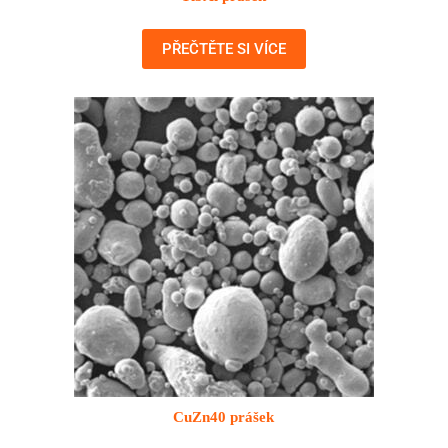
PŘEČTĚTE SI VÍCE
CuZn40 prášek