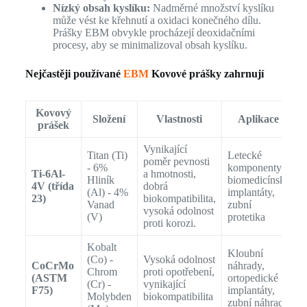
Nízký obsah kyslíku:
Nadměrné množství kyslíku
může vést ke křehnutí a oxidaci konečného dílu.
Prášky EBM obvykle procházejí deoxidačními
procesy, aby se minimalizoval obsah kyslíku.
Nejčastěji používané
EBM
Kovové prášky zahrnují
Kovový
Složení
Vlastnosti
Aplikace
prášek
Vynikající
Titan (Ti)
Letecké
poměr pevnosti
- 6%
komponenty,
Ti-6Al-
a hmotnosti,
Hliník
biomedicínské
4V (třída
dobrá
(Al) - 4%
implantáty,
23)
biokompatibilita,
Vanad
zubní
vysoká odolnost
(V)
protetika
proti korozi.
Kobalt
Kloubní
(Co) -
Vysoká odolnost
CoCrMo
náhrady,
Chrom
proti opotřebení,
(ASTM
ortopedické
(Cr) -
vynikající
F75)
implantáty,
Molybden
biokompatibilita
zubní náhrady