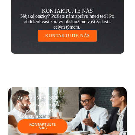
KONTAKTUJTE NÁS
Nějaké otázky? Pošlete nám zprávu hned teď! Po
obdržení vaší zprávy obsloužíme vaši žádost s
celým týmem.
KONTAKTUJTE NÁS
Získejte Metal3DP
Produktová brožura
Získejte nejnovější
produkty a ceník
KONTAKTUJTE
NÁS