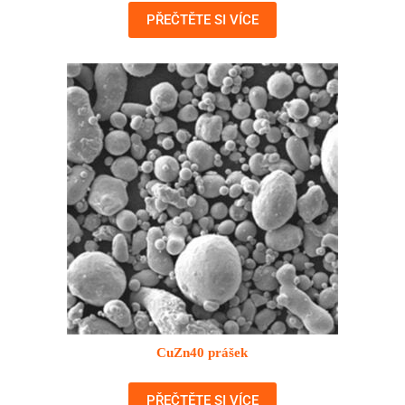
PŘEČTĚTE SI VÍCE
CuZn40 prášek
PŘEČTĚTE SI VÍCE