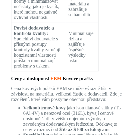
normy a minimalizovat
materiálu a
nečistoty, jako je kyslík,
zabraňuje
které mohou negativně
selhání dílů.
ovlivnit vlastnosti.
Pověst dodavatele a
kontrola kvality:
Minimalizuje
Spolehliví dodavatelé s
rizika a
přísnými postupy
zajišťuje
kontroly kvality zaručují
úspěšné
konzistentní vlastnosti
výsledky
prášku a minimalizují
tisku.
problémy s tiskem.
Ceny a dostupnost
EBM
Kovové prášky
Cena kovových prášků EBM se může výrazně lišit v
závislosti na materiálu, velikosti částic a dodavateli. Zde je
rozdělení, které vám poskytne obecnou představu:
Velkoobjemové kovy
jako jsou titanové slitiny (Ti-
6Al-4V) a nerezová ocel (316L), bývají cenově
dostupnější díky větším objemům výroby a
zavedeným dodavatelským řetězcům. Očekávejte
ceny v rozmezí od
$50 až $100 za kilogram
.
Speciální kovy
jako jsou superslitiny na bázi niklu