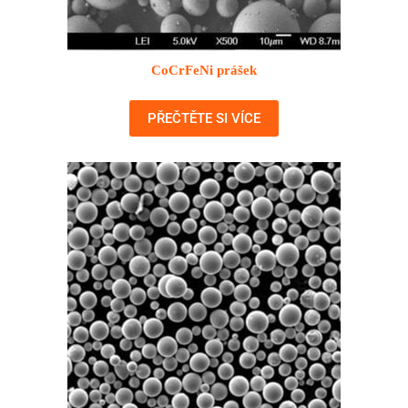
CoCrFeNi prášek
PŘEČTĚTE SI VÍCE