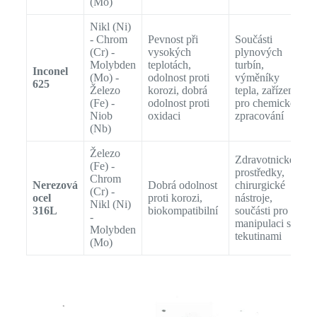
(Mo)
Nikl (Ni)
- Chrom
Pevnost při
Součásti
(Cr) -
vysokých
plynových
Molybden
teplotách,
turbín,
Inconel
(Mo) -
odolnost proti
výměníky
625
Železo
korozi, dobrá
tepla, zařízení
(Fe) -
odolnost proti
pro chemické
Niob
oxidaci
zpracování
(Nb)
Železo
Zdravotnické
(Fe) -
prostředky,
Chrom
Nerezová
Dobrá odolnost
chirurgické
(Cr) -
ocel
proti korozi,
nástroje,
Nikl (Ni)
316L
biokompatibilní
součásti pro
-
manipulaci s
Molybden
tekutinami
(Mo)