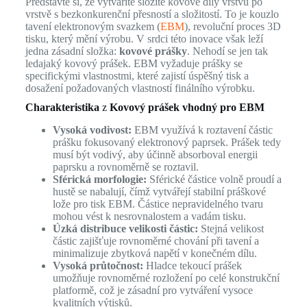
Představte si, že vytváříte složité kovové díly vrstvu po
vrstvě s bezkonkurenční přesností a složitostí. To je kouzlo
tavení elektronovým svazkem (
EBM
), revoluční proces 3D
tisku, který mění výrobu. V srdci této inovace však leží
jedna zásadní složka:
kovové prášky
. Nehodí se jen tak
ledajaký kovový prášek. EBM vyžaduje prášky se
specifickými vlastnostmi, které zajistí úspěšný tisk a
dosažení požadovaných vlastností finálního výrobku.
Charakteristika
z
Kovový prášek vhodný pro EBM
Vysoká vodivost:
EBM využívá k roztavení částic
prášku fokusovaný elektronový paprsek. Prášek tedy
musí být vodivý, aby účinně absorboval energii
paprsku a rovnoměrně se roztavil.
Sférická morfologie:
Sférické částice volně proudí a
hustě se nabalují, čímž vytvářejí stabilní práškové
lože pro tisk EBM. Částice nepravidelného tvaru
mohou vést k nesrovnalostem a vadám tisku.
Úzká distribuce velikosti částic:
Stejná velikost
částic zajišťuje rovnoměrné chování při tavení a
minimalizuje zbytková napětí v konečném dílu.
Vysoká průtočnost:
Hladce tekoucí prášek
umožňuje rovnoměrné rozložení po celé konstrukční
platformě, což je zásadní pro vytváření vysoce
kvalitních výtisků.