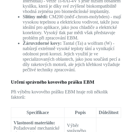
Interstitial) - verze Ti-6Al-4V s ještě nižším obsahem
kyslíku, která je díky své zvýšené biokompatibilitě
vhodná zejména pro biomedicínské implantáty.
Slitiny mědi:
CM200 (měď-chrom-molybden) - mají
vysokou tepelnou a elektrickou vodivost, takže jsou
ideální pro aplikace, jako jsou chladiče a elektrické
konektory. Vysoký tlak par mědi však představuje
problém při zpracování EBM.
Žáruvzdorné kovy:
Tantal (Ta) a wolfram (W) -
nabízejí extrémně vysoké teploty tání a vynikající
odolnost proti korozi. Jejich využití je ve
specializovaných oblastech, jako jsou součásti pecí a
díly raketových motorů, ale jejich křehkost vyžaduje
pečlivé techniky zpracování.
Určení správného kovového prášku EBM
Při výběru kovového prášku EBM hraje roli několik
faktorů:
Specifikace
Popis
Důležitost
Vlastnosti materiálu:
Výběr
Požadované mechanické
správného