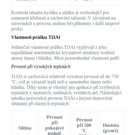
Kontrola obsahu kyslíku a uhlíku je rozhodující pro
zamezení křehnutí a zachování tažnosti. V závislosti na
surovinách a procesu mohou být přítomny i další stopové
prvky.
Vlastnosti prášku Ti3Al
Jedinečné vlastnosti prášku Ti3Al vyplývají z jeho
uspořádané intermetalické krystalové struktury tvořené
atomy titanu i hliníku. Mezi pozoruhodné vlastnosti patří:
Pevnost při vysokých teplotách
Ti3Al si zachovává relativně vysokou pevnost až do 750
°C, což je výrazně lepší než u samotného titanu nebo
hliníku. Díky tomu je vhodný pro aplikace při zvýšených
teplotách v motorech, turbínách, ventilech atd. Následující
tabulka porovnává pevnost Ti3Al s jinými titanovými
slitinami při různých teplotách:
Pevnost
Pevnost
při
při 500
Hustota
Slitina
pokojové
°C
(g/cm3)
teplotě