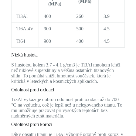
(MPa)
(MPa)
Ti3Al
400
260
3.9
Ti6Al4V
900
500
4.5
Ti64
900
400
4.5
Nízká hustota
S hustotou kolem 3,7 - 4,1 g/cm3 je Ti3Al mnohem lehčí
než niklové superslitiny a většina ostatních titanových
slitin. To pomáhá snížit hmotnost součástek, která je
kritická v leteckých a kosmických aplikacích.
Odolnost proti oxidaci
Ti3Al vykazuje dobrou odolnost proti oxidaci až do 700
°C na vzduchu, což je lepší než u nelegovaného titanu. To
mu umožňuje pracovat při vysokých teplotách bez
nadměrných ztrát materiálu.
Odolnost proti korozi
Díky obsahu titanu je Ti3Al výborně odolný proti korozi v