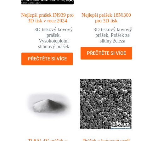
Nejlepší prášek IN939 pro
Nejlepší prášek 18Ni300
3D tisk v roce 2024
pro 3D tisk
3D tiskový kovový
3D tiskový kovový
prášek
,
prášek
,
Prášek ze
Vysokoteplotní
slitiny železa
slitinový prášek
PŘEČTĚTE SI VÍCE
PŘEČTĚTE SI VÍCE
Ti-6Al-4V prášek z
Prášek z legované oceli