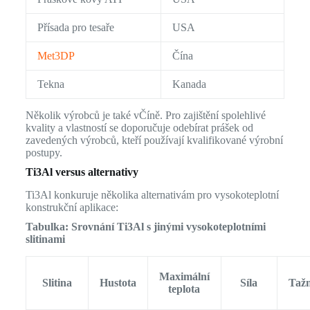
Přísada pro tesaře
USA
Met3DP
Čína
Tekna
Kanada
Několik výrobců je také vČíně. Pro zajištění spolehlivé
kvality a vlastností se doporučuje odebírat prášek od
zavedených výrobců, kteří používají kvalifikované výrobní
postupy.
Ti3Al versus alternativy
Ti3Al konkuruje několika alternativám pro vysokoteplotní
konstrukční aplikace:
Tabulka: Srovnání Ti3Al s jinými vysokoteplotními
slitinami
Maximální
Slitina
Hustota
Síla
Tažn
teplota