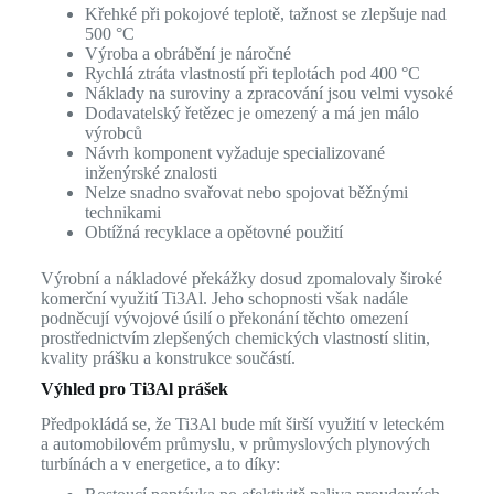
Křehké při pokojové teplotě, tažnost se zlepšuje nad
500 °C
Výroba a obrábění je náročné
Rychlá ztráta vlastností při teplotách pod 400 °C
Náklady na suroviny a zpracování jsou velmi vysoké
Dodavatelský řetězec je omezený a má jen málo
výrobců
Návrh komponent vyžaduje specializované
inženýrské znalosti
Nelze snadno svařovat nebo spojovat běžnými
technikami
Obtížná recyklace a opětovné použití
Výrobní a nákladové překážky dosud zpomalovaly široké
komerční využití Ti3Al. Jeho schopnosti však nadále
podněcují vývojové úsilí o překonání těchto omezení
prostřednictvím zlepšených chemických vlastností slitin,
kvality prášku a konstrukce součástí.
Výhled pro Ti3Al prášek
Předpokládá se, že Ti3Al bude mít širší využití v leteckém
a automobilovém průmyslu, v průmyslových plynových
turbínách a v energetice, a to díky: