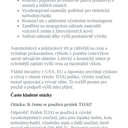
Rostoucí poptávka po efektivitě paliva proudových
motorů a nižších emisích
Vysokoteplotní materiály potřebné pro elektrická
turbodmychadla
Rostoucí trh s aditivními výrobními technologiemi
Zaměření na strategickou náhradu materiálů
vzácných zemin a žáruvzdorných kovů
Snížení nákladů díky vyšší produktivitě výroby
Automobilový a průmyslový trh je citlivější na cenu a
vyžaduje prokazatelnou výhodu v poměru cena/výkon
oproti stávajícím slitinám. Letecký a kosmický sektor je
ochotnější zaplatit vyšší cenu za maximální výkon.
Vládní iniciativy v USA, EU a Japonsku urychlují výzkum
a vývoj v oblasti výroby Ti3Al prášku, výroby součástí,
metod spojování a vývoje slitin. To rozšíří prostor pro
použití a podpoří vyšší míru přijetí.
Často kladené otázky
Otázka: K čemu se používá prášek Ti3Al?
Odpověď: Prášek Ti3Al se používá k výrobě
vysokoteplotních součástí, jako jsou lopatky turbín, kola
turbodmychadel, výměníky tepla a další součásti, které
pracují při teplotách 500-800 °C. Poskytuje vynikající