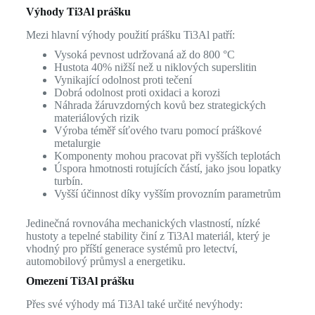
Výhody Ti3Al prášku
Mezi hlavní výhody použití prášku Ti3Al patří:
Vysoká pevnost udržovaná až do 800 °C
Hustota 40% nižší než u niklových superslitin
Vynikající odolnost proti tečení
Dobrá odolnost proti oxidaci a korozi
Náhrada žáruvzdorných kovů bez strategických
materiálových rizik
Výroba téměř síťového tvaru pomocí práškové
metalurgie
Komponenty mohou pracovat při vyšších teplotách
Úspora hmotnosti rotujících částí, jako jsou lopatky
turbín.
Vyšší účinnost díky vyšším provozním parametrům
Jedinečná rovnováha mechanických vlastností, nízké
hustoty a tepelné stability činí z Ti3Al materiál, který je
vhodný pro příští generace systémů pro letectví,
automobilový průmysl a energetiku.
Omezení Ti3Al prášku
Přes své výhody má Ti3Al také určité nevýhody: