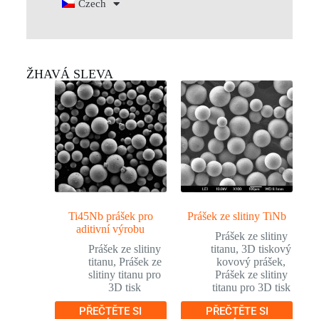
Czech
ŽHAVÁ SLEVA
Ti45Nb prášek pro
Prášek ze slitiny TiNb
aditivní výrobu
Prášek ze slitiny
Prášek ze slitiny
titanu
,
3D tiskový
titanu
,
Prášek ze
kovový prášek
,
slitiny titanu pro
Prášek ze slitiny
3D tisk
titanu pro 3D tisk
PŘEČTĚTE SI
PŘEČTĚTE SI