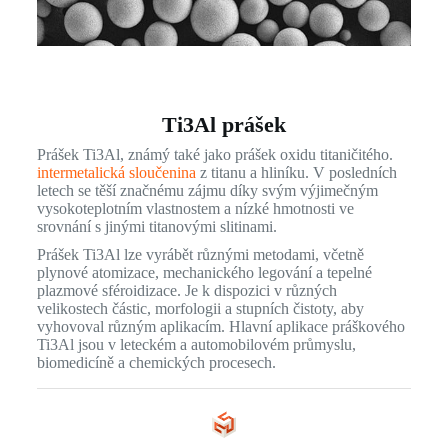
Ti3Al prášek
Prášek Ti3Al, známý také jako prášek oxidu titaničitého.
intermetalická sloučenina
z titanu a hliníku. V posledních
letech se těší značnému zájmu díky svým výjimečným
vysokoteplotním vlastnostem a nízké hmotnosti ve
srovnání s jinými titanovými slitinami.
Prášek Ti3Al lze vyrábět různými metodami, včetně
plynové atomizace, mechanického legování a tepelné
plazmové sféroidizace. Je k dispozici v různých
velikostech částic, morfologii a stupních čistoty, aby
vyhovoval různým aplikacím. Hlavní aplikace práškového
Ti3Al jsou v leteckém a automobilovém průmyslu,
biomedicíně a chemických procesech.