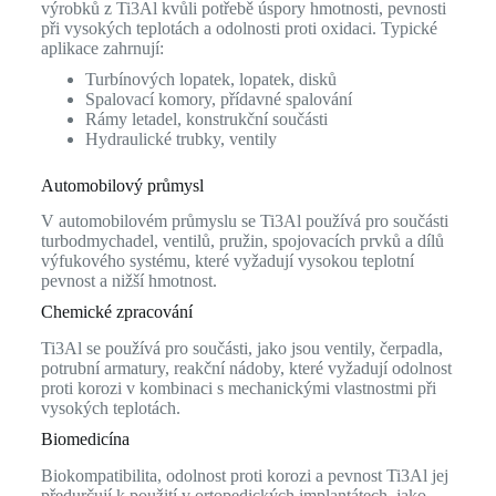
výrobků z Ti3Al kvůli potřebě úspory hmotnosti, pevnosti
při vysokých teplotách a odolnosti proti oxidaci. Typické
aplikace zahrnují:
Turbínových lopatek, lopatek, disků
Spalovací komory, přídavné spalování
Rámy letadel, konstrukční součásti
Hydraulické trubky, ventily
Automobilový průmysl
V automobilovém průmyslu se Ti3Al používá pro součásti
turbodmychadel, ventilů, pružin, spojovacích prvků a dílů
výfukového systému, které vyžadují vysokou teplotní
pevnost a nižší hmotnost.
Chemické zpracování
Ti3Al se používá pro součásti, jako jsou ventily, čerpadla,
potrubní armatury, reakční nádoby, které vyžadují odolnost
proti korozi v kombinaci s mechanickými vlastnostmi při
vysokých teplotách.
Biomedicína
Biokompatibilita, odolnost proti korozi a pevnost Ti3Al jej
předurčují k použití v ortopedických implantátech, jako