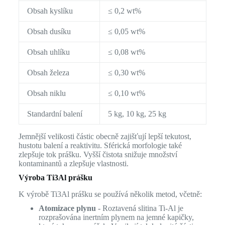
Obsah kyslíku
≤ 0,2 wt%
Obsah dusíku
≤ 0,05 wt%
Obsah uhlíku
≤ 0,08 wt%
Obsah železa
≤ 0,30 wt%
Obsah niklu
≤ 0,10 wt%
Standardní balení
5 kg, 10 kg, 25 kg
Jemnější velikosti částic obecně zajišťují lepší tekutost,
hustotu balení a reaktivitu. Sférická morfologie také
zlepšuje tok prášku. Vyšší čistota snižuje množství
kontaminantů a zlepšuje vlastnosti.
Výroba Ti3Al prášku
K výrobě Ti3Al prášku se používá několik metod, včetně:
Atomizace plynu
- Roztavená slitina Ti-Al je
rozprašována inertním plynem na jemné kapičky,