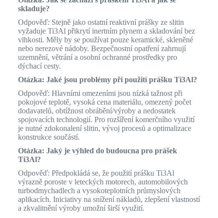
skladuje?
Odpověď: Stejně jako ostatní reaktivní prášky ze slitin
vyžaduje Ti3Al přikrytí inertním plynem a skladování bez
vlhkosti. Měly by se používat pouze keramické, skleněné
nebo nerezové nádoby. Bezpečnostní opatření zahrnují
uzemnění, větrání a osobní ochranné prostředky pro
dýchací cesty.
Otázka: Jaké jsou problémy při použití prášku Ti3Al?
Odpověď: Hlavními omezeními jsou nízká tažnost při
pokojové teplotě, vysoká cena materiálu, omezený počet
dodavatelů, obtížnost obrábění/výroby a nedostatek
spojovacích technologií. Pro rozšíření komerčního využití
je nutné zdokonalení slitin, vývoj procesů a optimalizace
konstrukce součástí.
Otázka: Jaký je výhled do budoucna pro prášek
Ti3Al?
Odpověď: Předpokládá se, že použití prášku Ti3Al
výrazně poroste v leteckých motorech, automobilových
turbodmychadlech a vysokoteplotních průmyslových
aplikacích. Iniciativy na snížení nákladů, zlepšení vlastností
a zkvalitnění výroby umožní širší využití.