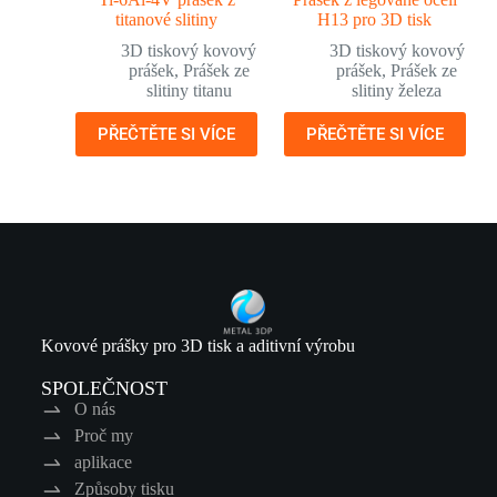
titanové slitiny
H13 pro 3D tisk
3D tiskový kovový
3D tiskový kovový
prášek
,
Prášek ze
prášek
,
Prášek ze
slitiny titanu
slitiny železa
PŘEČTĚTE SI VÍCE
PŘEČTĚTE SI VÍCE
Kovové prášky pro 3D tisk a aditivní výrobu
SPOLEČNOST
O nás
Proč my
aplikace
Způsoby tisku