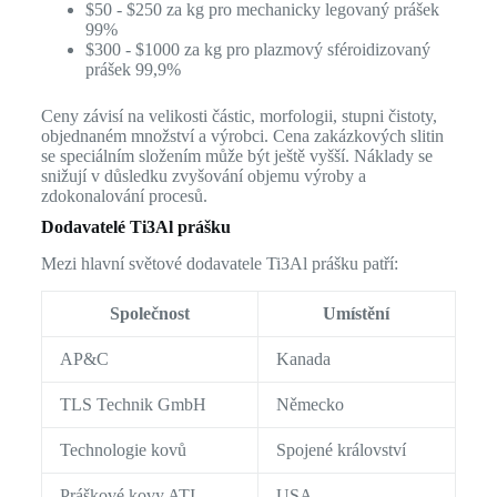
$50 - $250 za kg pro mechanicky legovaný prášek
99%
$300 - $1000 za kg pro plazmový sféroidizovaný
prášek 99,9%
Ceny závisí na velikosti částic, morfologii, stupni čistoty,
objednaném množství a výrobci. Cena zakázkových slitin
se speciálním složením může být ještě vyšší. Náklady se
snižují v důsledku zvyšování objemu výroby a
zdokonalování procesů.
Dodavatelé Ti3Al prášku
Mezi hlavní světové dodavatele Ti3Al prášku patří:
Společnost
Umístění
AP&C
Kanada
TLS Technik GmbH
Německo
Technologie kovů
Spojené království
Práškové kovy ATI
USA