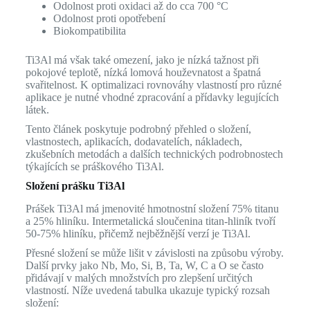
Odolnost proti oxidaci až do cca 700 °C
Odolnost proti opotřebení
Biokompatibilita
Ti3Al má však také omezení, jako je nízká tažnost při
pokojové teplotě, nízká lomová houževnatost a špatná
svařitelnost. K optimalizaci rovnováhy vlastností pro různé
aplikace je nutné vhodné zpracování a přídavky legujících
látek.
Tento článek poskytuje podrobný přehled o složení,
vlastnostech, aplikacích, dodavatelích, nákladech,
zkušebních metodách a dalších technických podrobnostech
týkajících se práškového Ti3Al.
Složení prášku Ti3Al
Prášek Ti3Al má jmenovité hmotnostní složení 75% titanu
a 25% hliníku. Intermetalická sloučenina titan-hliník tvoří
50-75% hliníku, přičemž nejběžnější verzí je Ti3Al.
Přesné složení se může lišit v závislosti na způsobu výroby.
Další prvky jako Nb, Mo, Si, B, Ta, W, C a O se často
přidávají v malých množstvích pro zlepšení určitých
vlastností. Níže uvedená tabulka ukazuje typický rozsah
složení: