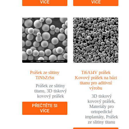
VÍCE
VÍCE
Prášek ze slitiny
Ti6Al4V prášek
TiNbZrSn
Kovový prášek na bázi
titanu pro aditivní
Prášek ze slitiny
výrobu
titanu
,
3D tiskový
kovový prášek
3D tiskový
kovový prášek
,
PŘEČTĚTE SI
Materiály pro
VÍCE
ortopedické
implantáty
,
Prášek
ze slitiny titanu