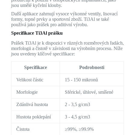
jsou umělé kyčelní klouby.
Další aplikace zahrnují vysoce výkonné ventily, lisovací
formy, topné prvky a sportovní zboží. Ti3Al se také
používá jako prášek pro aditivní výrobu.
Specifikace Ti3Al prášku
Prášek Ti3Al je k dispozici v různých rozměrových řadách,
morfologii a čistotě v závislosti na výrobním procesu. Níže
jsou uvedeny klíčové specifikace:
Specifikace
Podrobnosti
Velikost částic
15 - 150 mikronů
Morfologie
Sférické, úhlové, smíšené
Zdánlivá hustota
2 - 3,5 g/cm3
Hustota poklepání
3 - 4,5 g/cm3
Čistota
≥99%, ≥99.9%