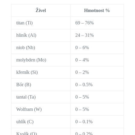
Živel
Hmotnost %
titan (Ti)
69 – 76%
hliník (Al)
24 – 31%
niob (Nb)
0 – 6%
molybden (Mo)
0 – 4%
křemík (Si)
0 – 2%
Bór (B)
0 – 0.5%
tantal (Ta)
0 – 5%
Wolfram (W)
0 – 5%
uhlík (C)
0 – 0.1%
Kyslík (O)
0 – 0.2%