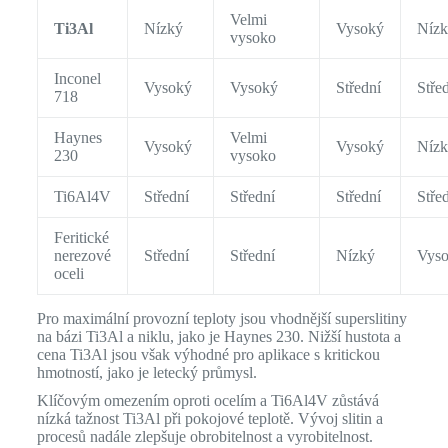
Velmi
Ti3Al
Nízký
Vysoký
Níz
vysoko
Inconel
Vysoký
Vysoký
Střední
Stře
718
Haynes
Velmi
Vysoký
Vysoký
Níz
230
vysoko
Ti6Al4V
Střední
Střední
Střední
Stře
Feritické
nerezové
Střední
Střední
Nízký
Vys
oceli
Pro maximální provozní teploty jsou vhodnější superslitiny
na bázi Ti3Al a niklu, jako je Haynes 230. Nižší hustota a
cena Ti3Al jsou však výhodné pro aplikace s kritickou
hmotností, jako je letecký průmysl.
Klíčovým omezením oproti ocelím a Ti6Al4V zůstává
nízká tažnost Ti3Al při pokojové teplotě. Vývoj slitin a
procesů nadále zlepšuje obrobitelnost a vyrobitelnost.