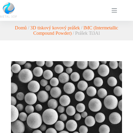
Domů
/
3D tiskový kovový prášek
/
IMC (Intermetallic
Compound Powder)
/ Prášek Ti3Al