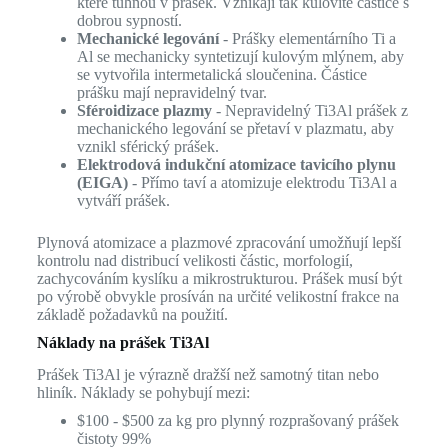
které tuhnou v prášek. Vznikají tak kulovité částice s
dobrou sypností.
Mechanické legování
- Prášky elementárního Ti a
Al se mechanicky syntetizují kulovým mlýnem, aby
se vytvořila intermetalická sloučenina. Částice
prášku mají nepravidelný tvar.
Sféroidizace plazmy
- Nepravidelný Ti3Al prášek z
mechanického legování se přetaví v plazmatu, aby
vznikl sférický prášek.
Elektrodová indukční atomizace tavicího plynu
(EIGA)
- Přímo taví a atomizuje elektrodu Ti3Al a
vytváří prášek.
Plynová atomizace a plazmové zpracování umožňují lepší
kontrolu nad distribucí velikosti částic, morfologií,
zachycováním kyslíku a mikrostrukturou. Prášek musí být
po výrobě obvykle prosíván na určité velikostní frakce na
základě požadavků na použití.
Náklady na prášek Ti3Al
Prášek Ti3Al je výrazně dražší než samotný titan nebo
hliník. Náklady se pohybují mezi:
$100 - $500 za kg pro plynný rozprašovaný prášek
čistoty 99%