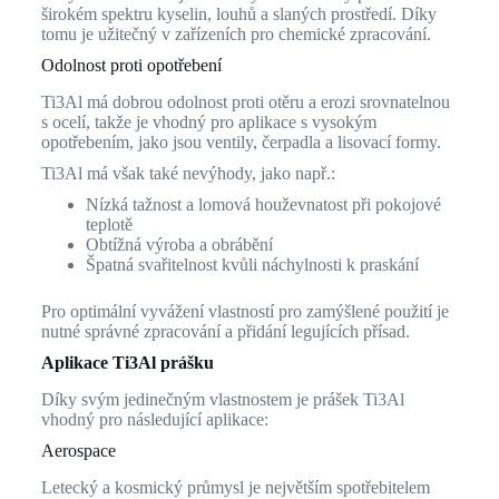
širokém spektru kyselin, louhů a slaných prostředí. Díky
tomu je užitečný v zařízeních pro chemické zpracování.
Odolnost proti opotřebení
Ti3Al má dobrou odolnost proti otěru a erozi srovnatelnou
s ocelí, takže je vhodný pro aplikace s vysokým
opotřebením, jako jsou ventily, čerpadla a lisovací formy.
Ti3Al má však také nevýhody, jako např.:
Nízká tažnost a lomová houževnatost při pokojové
teplotě
Obtížná výroba a obrábění
Špatná svařitelnost kvůli náchylnosti k praskání
Pro optimální vyvážení vlastností pro zamýšlené použití je
nutné správné zpracování a přidání legujících přísad.
Aplikace Ti3Al prášku
Díky svým jedinečným vlastnostem je prášek Ti3Al
vhodný pro následující aplikace:
Aerospace
Letecký a kosmický průmysl je největším spotřebitelem