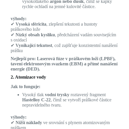
vysokotlakého
argon nebo dusík
, čímž se kapky
rychle ochladí na jemné kulovité částice.
výhody:
✔
Vysoká sféricita
, zlepšení tekutosti a hustoty
práškového lože
✔
Nízký obsah kyslíku
, předcházení vadám souvisejícím
s oxidací
✔
Vynikající tekutost
, což zajišťuje konzistentní nanášení
prášku
Nejlepší pro:
Laserová fúze v práškovém loži (LPBF),
tavení elektronovým svazkem (EBM) a přímé nanášení
energie (DED).
2. Atomizace vody
Jak to funguje:
Vysoký tlak
vodní trysky
roztavený fragment
Hastelloy C-22
, čímž se vytvoří práškové částice
nepravidelného tvaru.
výhody:
✔
Nižší náklady
ve srovnání s plynem atomizovaným
práškem