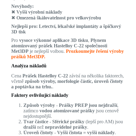
Nevýhody:
✖
Vyšší výrobní náklady
✖
Omezená škálovatelnost pro velkovýrobu
Nejlepší pro:
Letectví, lékařské implantáty a špičkový
3D tisk
Pro
vysoce výkonné aplikace 3D tisku
,
Plynem
atomizovaný prášek Hastelloy C-22 společnosti
Met3DP
je nejlepší volbou.
Prozkoumejte řešení výroby
prášků Met3DP.
Analýza nákladů
Cena
Prášek Hastelloy C-22
závisí na několika faktorech,
včetně
způsob výroby, morfologie částic, úroveň čistoty
a poptávka na trhu.
.
Faktory ovlivňující náklady
Způsob výroby
-
Prášky PREP jsou nejdražší
,
zatímco
vodou atomizované prášky
jsou cenově
nejdostupnější.
Tvar částice
-
Sférické prášky
(lepší pro AM) jsou
dražší
než
nepravidelné prášky
.
Úroveň čistoty
-
Vyšší čistota = vyšší náklady
.