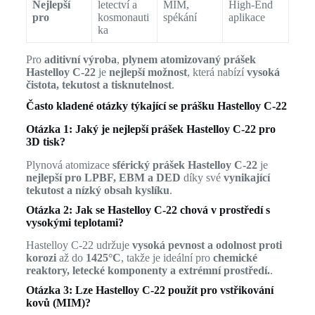
Nejlepší
letectví a
MIM,
High-End
pro
kosmonauti
spékání
aplikace
ka
Pro
aditivní výroba
,
plynem atomizovaný prášek
Hastelloy C-22
je
nejlepší možnost
, která nabízí
vysoká
čistota, tekutost a tisknutelnost
.
Často kladené otázky týkající se prášku Hastelloy C-22
Otázka 1: Jaký je nejlepší prášek Hastelloy C-22 pro
3D tisk?
Plynová atomizace
sférický prášek Hastelloy C-22
je
nejlepší pro LPBF, EBM a DED
díky své
vynikající
tekutost a nízký obsah kyslíku
.
Otázka 2: Jak se Hastelloy C-22 chová v prostředí s
vysokými teplotami?
Hastelloy C-22 udržuje
vysoká pevnost a odolnost proti
korozi
až do
1425°C
, takže je ideální pro
chemické
reaktory, letecké komponenty a extrémní prostředí.
.
Otázka 3: Lze Hastelloy C-22 použít pro vstřikování
kovů (MIM)?