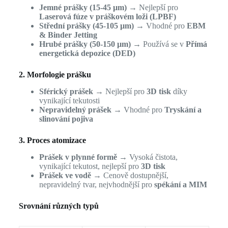
Jemné prášky (15-45 µm)
→ Nejlepší pro
Laserová fúze v práškovém loži (LPBF)
Střední prášky (45-105 µm)
→ Vhodné pro
EBM
& Binder Jetting
Hrubé prášky (50-150 µm)
→ Používá se v
Přímá
energetická depozice (DED)
2. Morfologie prášku
Sférický prášek
→ Nejlepší pro
3D tisk
díky
vynikající tekutosti
Nepravidelný prášek
→ Vhodné pro
Tryskání a
slinování pojiva
3. Proces atomizace
Prášek v plynné formě
→ Vysoká čistota,
vynikající tekutost, nejlepší pro
3D tisk
Prášek ve vodě
→ Cenově dostupnější,
nepravidelný tvar, nejvhodnější pro
spékání a MIM
Srovnání různých typů