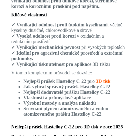
vynikající odolnost proti důlkové korozi, štěrbinové
korozi a koroznímu praskání pod napětím.
.
Klíčové vlastnosti
✔
Vynikající odolnost proti útokům kyselinami
, včetně
kyseliny dusičné, chlorovodíkové a sírové
✔
Vysoká odolnost proti korozi
v oxidačním a
redukčním prostředí
✔
Vynikající mechanická pevnost
při vysokých teplotách
✔
Ideální pro agresivní chemické prostředí a extrémní
podmínky.
✔
Vynikající tisknutelnost pro aplikace 3D tisku
V tomto komplexním průvodci se dozvíte:
Nejlepší prášek Hastelloy C-22 pro
3D tisk
Jak vybrat správný prášek Hastelloy C-22
Nejlepší dodavatelé prášku Hastelloy C-22
Vlastnosti a průmyslové aplikace
Výrobní metody a analýza nákladů
Srovnání plynem atomizovaného a vodou
atomizovaného prášku Hastelloy C-22
Nejlepší prášek Hastelloy C-22 pro 3D tisk v roce 2025