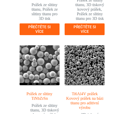
Prášek ze slitiny
Prášek ze slitiny
titanu
,
3D tiskový
titanu
,
Prášek ze
kovový prášek
,
slitiny titanu pro
Prášek ze slitiny
3D tisk
titanu pro 3D tisk
PŘEČTĚTE SI
PŘEČTĚTE SI
VÍCE
VÍCE
Prášek ze slitiny
Ti6Al4V prášek
TiNbZrSn
Kovový prášek na bázi
titanu pro aditivní
Prášek ze slitiny
výrobu
titanu
,
3D tiskový