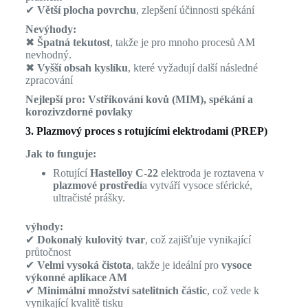
✔
Větší plocha povrchu
, zlepšení účinnosti spékání
Nevýhody:
✖
Špatná tekutost
, takže je pro mnoho procesů AM
nevhodný.
✖
Vyšší obsah kyslíku
, které vyžadují další následné
zpracování
Nejlepší pro:
Vstřikování kovů (MIM), spékání a
korozivzdorné povlaky
3. Plazmový proces s rotujícími elektrodami (PREP)
Jak to funguje:
Rotující
Hastelloy C-22
elektroda je roztavena v
plazmové prostředí
a vytváří vysoce sférické,
ultračisté prášky.
výhody:
✔
Dokonalý kulovitý tvar
, což zajišťuje vynikající
průtočnost
✔
Velmi vysoká čistota
, takže je ideální pro
vysoce
výkonné aplikace AM
✔
Minimální množství satelitních částic
, což vede k
vynikající kvalitě tisku