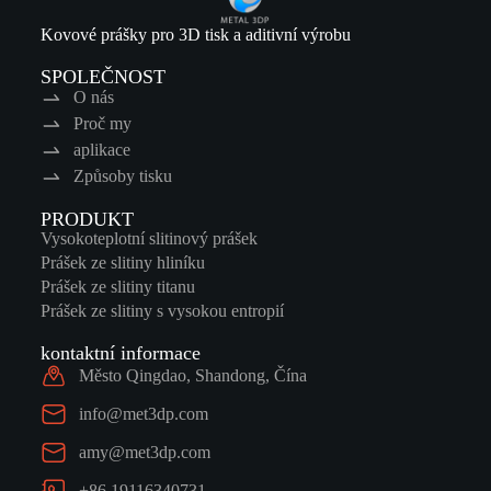
Kovové prášky pro 3D tisk a aditivní výrobu
SPOLEČNOST
O nás
Proč my
aplikace
Způsoby tisku
PRODUKT
Vysokoteplotní slitinový prášek
Prášek ze slitiny hliníku
Prášek ze slitiny titanu
Prášek ze slitiny s vysokou entropií
kontaktní informace
Město Qingdao, Shandong, Čína
info@met3dp.com
amy@met3dp.com
+86 19116340731