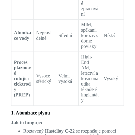
é
zpracová
ní
MIM,
spékání,
Atomiza
Nepravi
Střední
korozivz
Nízký
ce vody
delné
dorné
povlaky
High-
Proces
End
plazmov
AM,
é
letectví a
Vysoce
Velmi
rotující
kosmona
Vysoký
sférický
vysoká
elektrod
utika,
y
lékařské
(PREP)
implantát
y
1. Atomizace plynu
Jak to funguje:
Roztavený
Hastelloy C-22
se rozprašuje pomocí