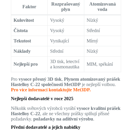
Rozprašovaný
Atomizovaná
Faktor
plyn
voda
Kulovitost
Vysoký
Nízký
Čistota
Vysoký
Střední
Tekutost
Vynikající
Mírný
Náklady
Střední
Nízký
3D tisk, letectví
Nejlepší pro
MIM, spékání
a kosmonautika
Pro
vysoce přesný 3D tisk
,
Plynem atomizovaný prášek
Hastelloy C-22 společnosti Met3DP
je nejlepší volbou.
Pro více informací kontaktujte Met3DP.
Nejlepší dodavatelé v roce 2025
Několik světových výrobců vyrábí
vysoce kvalitní prášek
Hastelloy C-22
, ale ne všechny prášky splňují přísné
požadavky.
požadavky na aditivní výrobu
.
Přední dodavatelé a jejich nabídky