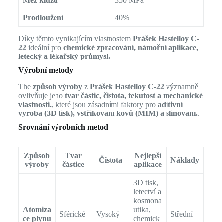
Mez kluzu
350 MPa
Prodloužení
40%
Díky těmto vynikajícím vlastnostem
Prášek Hastelloy C-
22
ideální pro
chemické zpracování, námořní aplikace,
letecký a lékařský průmysl.
.
Výrobní metody
The
způsob výroby
z
Prášek Hastelloy C-22
významně
ovlivňuje jeho
tvar částic, čistota, tekutost a mechanické
vlastnosti.
, které jsou zásadními faktory pro
aditivní
výroba (3D tisk), vstřikování kovů (MIM) a slinování.
.
Srovnání výrobních metod
Způsob
Tvar
Nejlepší
Čistota
Náklady
výroby
částice
aplikace
3D tisk,
letectví a
kosmona
Atomiza
utika,
Sférické
Vysoký
Střední
ce plynu
chemick