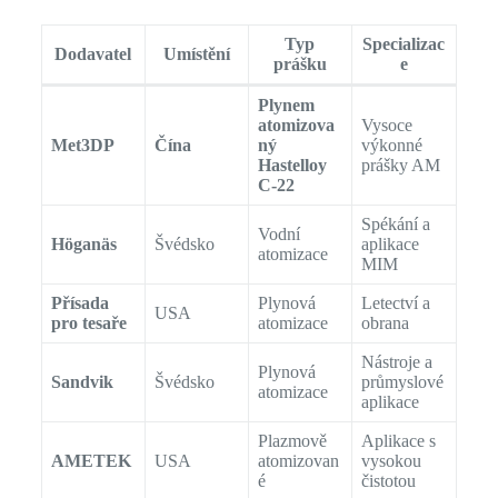
Typ
Specializac
Dodavatel
Umístění
prášku
e
Plynem
atomizova
Vysoce
Met3DP
Čína
ný
výkonné
Hastelloy
prášky AM
C-22
Spékání a
Vodní
Höganäs
Švédsko
aplikace
atomizace
MIM
Přísada
Plynová
Letectví a
USA
pro tesaře
atomizace
obrana
Nástroje a
Plynová
Sandvik
Švédsko
průmyslové
atomizace
aplikace
Plazmově
Aplikace s
AMETEK
USA
atomizovan
vysokou
é
čistotou