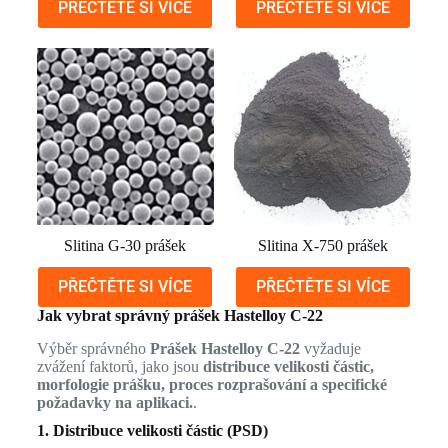
PŘEČTĚTE SI VÍCE
PŘEČTĚTE SI VÍCE
Slitina G-30 prášek
Slitina X-750 prášek
PŘEČTĚTE SI VÍCE
PŘEČTĚTE SI VÍCE
Jak vybrat správný prášek Hastelloy C-22
Výběr správného
Prášek Hastelloy C-22
vyžaduje
zvážení faktorů, jako jsou
distribuce velikosti částic,
morfologie prášku, proces rozprašování a specifické
požadavky na aplikaci.
.
1. Distribuce velikosti částic (PSD)