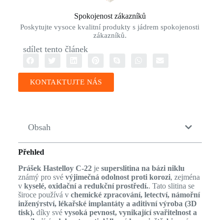
Spokojenost zákazníků
Poskytujte vysoce kvalitní produkty s jádrem spokojenosti
zákazníků.
sdílet tento článek
KONTAKTUJTE NÁS
Obsah
Přehled
Prášek Hastelloy C-22
je
superslitina na bázi niklu
známý pro své
výjimečná odolnost proti korozi
, zejména
v
kyselé, oxidační a redukční prostředí.
. Tato slitina se
široce používá v
chemické zpracování, letectví, námořní
inženýrství, lékařské implantáty a aditivní výroba (3D
tisk).
díky své
vysoká pevnost, vynikající svařitelnost a