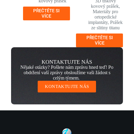
kovový prášek
3D tiskový
kovový prášek
,
PŘEČTĚTE SI
Materiály pro
VÍCE
ortopedické
implantáty
,
Prášek
ze slitiny titanu
PŘEČTĚTE SI
VÍCE
KONTAKTUJTE NÁS
Nějaké otázky? Pošlete nám zprávu hned teď! Po
obdržení vaší zprávy obsloužíme vaši žádost s
celým týmem.
KONTAKTUJTE NÁS