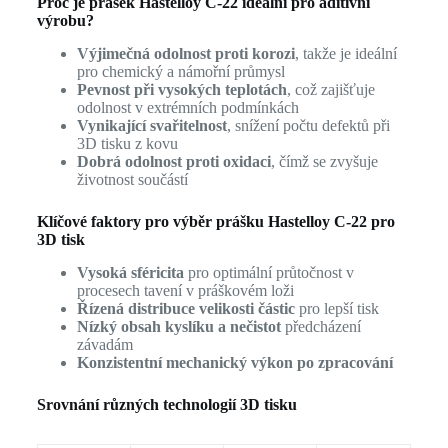
Proč je prášek Hastelloy C-22 ideální pro aditivní
výrobu?
Výjimečná odolnost proti korozi
, takže je ideální
pro chemický a námořní průmysl
Pevnost při vysokých teplotách
, což zajišťuje
odolnost v extrémních podmínkách
Vynikající svařitelnost
, snížení počtu defektů při
3D tisku z kovu
Dobrá odolnost proti oxidaci
, čímž se zvyšuje
životnost součástí
Klíčové faktory pro výběr prášku Hastelloy C-22 pro
3D tisk
Vysoká sféricita
pro optimální průtočnost v
procesech tavení v práškovém loži
Řízená distribuce velikosti částic
pro lepší tisk
Nízký obsah kyslíku a nečistot
předcházení
závadám
Konzistentní mechanický výkon po zpracování
Srovnání různých technologií 3D tisku