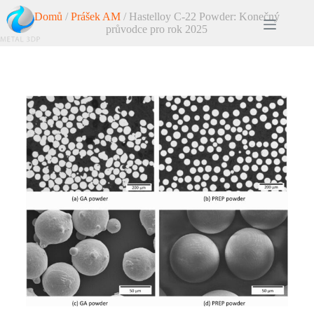
Domů
/
Prášek AM
/ Hastelloy C-22 Powder: Konečný
průvodce pro rok 2025