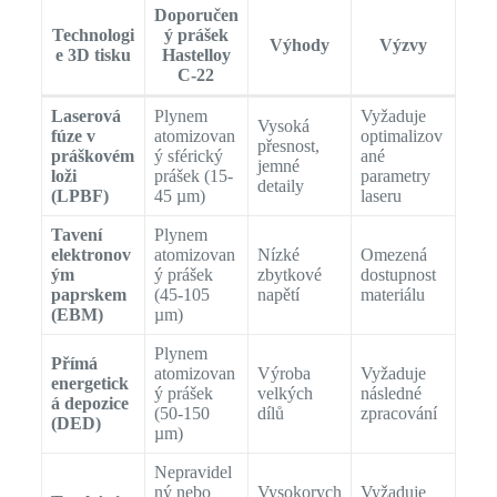
Doporučen
Technologi
ý prášek
Výhody
Výzvy
e 3D tisku
Hastelloy
C-22
Laserová
Plynem
Vyžaduje
Vysoká
fúze v
atomizovan
optimalizov
přesnost,
práškovém
ý sférický
ané
jemné
loži
prášek (15-
parametry
detaily
(LPBF)
45 µm)
laseru
Tavení
Plynem
elektronov
atomizovan
Nízké
Omezená
ým
ý prášek
zbytkové
dostupnost
paprskem
(45-105
napětí
materiálu
(EBM)
µm)
Plynem
Přímá
atomizovan
Výroba
Vyžaduje
energetick
ý prášek
velkých
následné
á depozice
(50-150
dílů
zpracování
(DED)
µm)
Nepravidel
ný nebo
Vysokorych
Vyžaduje