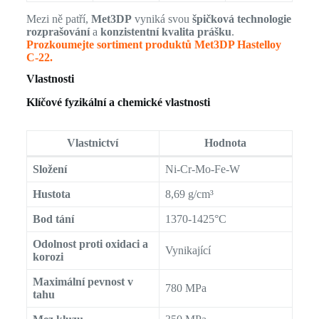
Mezi ně patří,
Met3DP
vyniká svou
špičková technologie
rozprašování
a
konzistentní kvalita prášku
.
Prozkoumejte sortiment produktů Met3DP Hastelloy
C-22.
Vlastnosti
Klíčové fyzikální a chemické vlastnosti
Vlastnictví
Hodnota
Složení
Ni-Cr-Mo-Fe-W
Hustota
8,69 g/cm³
Bod tání
1370-1425°C
Odolnost proti oxidaci a
Vynikající
korozi
Maximální pevnost v
780 MPa
tahu