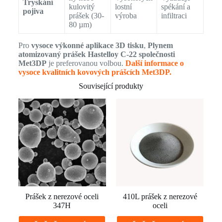
Tryskání
kulovitý
lostní
spékání a
pojiva
prášek (30-
výroba
infiltraci
80 µm)
Pro
vysoce výkonné aplikace 3D tisku
,
Plynem
atomizovaný prášek Hastelloy C-22 společnosti
Met3DP
je preferovanou volbou.
Další informace o
vysoce kvalitních kovových prášcích Met3DP.
Související produkty
Prášek z nerezové oceli
410L prášek z nerezové
347H
oceli