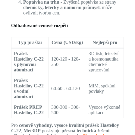
Poptávka na trhu
- Zvýšená poptávka ze strany
chemický, letecký a námořní průmysl.
může
ovlivnit tvorbu cen.
Odhadované cenové rozpětí
Typ prášku
Cena (USD/kg)
Nejlepší pro
Prášek
3D tisk, letectví
Hastelloy C-22
120-120 - 120-
a kosmonautika,
s plynovou
250
chemické
atomizací
zpracování
Prášek
Hastelloy C-22
MIM, spékání,
60-60 - 60-120
s vodní
povlaky
atomizací
Prášek PREP
300-300 - 300-
Vysoce výkonné
Hastelloy C-22
500
aplikace
Pro
cenově výhodný, vysoce kvalitní prášek Hastelloy
C-22
,
Met3DP
poskytuje
přesná technická řešení