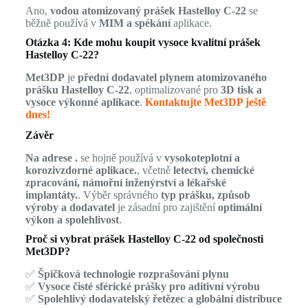
Ano,
vodou atomizovaný prášek Hastelloy C-22
se
běžně používá v
MIM a spékání
aplikace.
Otázka 4: Kde mohu koupit vysoce kvalitní prášek
Hastelloy C-22?
Met3DP
je
přední dodavatel plynem atomizovaného
prášku Hastelloy C-22
, optimalizované pro
3D tisk a
vysoce výkonné aplikace
.
Kontaktujte Met3DP ještě
dnes!
Závěr
Na adrese .
se hojně používá v
vysokoteplotní a
korozivzdorné aplikace.
, včetně
letectví, chemické
zpracování, námořní inženýrství a lékařské
implantáty.
. Výběr správného
typ prášku, způsob
výroby a dodavatel
je zásadní pro zajištění
optimální
výkon a spolehlivost
.
Proč si vybrat prášek Hastelloy C-22 od společnosti
Met3DP?
✅
Špičková technologie rozprašování plynu
✅
Vysoce čisté sférické prášky pro aditivní výrobu
✅
Spolehlivý dodavatelský řetězec a globální distribuce