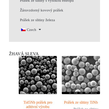
Prášek ze slitiny s vysokou entropií
Žáruvzdorný kovový prášek
Prášek ze slitiny železa
Czech
ŽHAVÁ SLEVA
Ti45Nb prášek pro
Prášek ze slitiny TiNb
aditivní výrobu