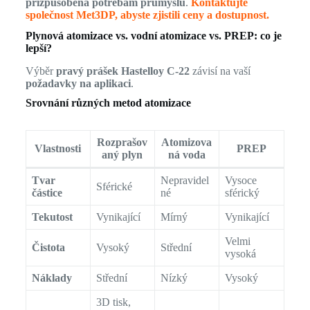
přizpůsobená potřebám průmyslu
.
Kontaktujte
společnost Met3DP, abyste zjistili ceny a dostupnost.
Plynová atomizace vs. vodní atomizace vs. PREP: co je
lepší?
Výběr
pravý prášek Hastelloy C-22
závisí na vaší
požadavky na aplikaci
.
Srovnání různých metod atomizace
Rozprašov
Atomizova
Vlastnosti
PREP
aný plyn
ná voda
Tvar
Nepravidel
Vysoce
Sférické
částice
né
sférický
Tekutost
Vynikající
Mírný
Vynikající
Velmi
Čistota
Vysoký
Střední
vysoká
Náklady
Střední
Nízký
Vysoký
3D tisk,