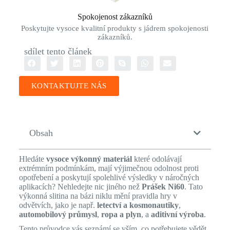
Spokojenost zákazníků
Poskytujte vysoce kvalitní produkty s jádrem spokojenosti
zákazníků.
sdílet tento článek
KONTAKTUJTE NÁS
Obsah
Hledáte
vysoce výkonný materiál
které odolávají
extrémním podmínkám, mají výjimečnou odolnost proti
opotřebení a poskytují spolehlivé výsledky v náročných
aplikacích? Nehledejte nic jiného než
Prášek Ni60
. Tato
výkonná slitina na bázi niklu mění pravidla hry v
odvětvích, jako je např.
letectví a kosmonautiky
,
automobilový průmysl
,
ropa a plyn
, a
aditivní výroba
.
Tento průvodce vás seznámí se vším, co potřebujete vědět