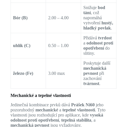
Snižuje
bod
tání
, což
Bór (B)
2.00 – 4.00
napomáhá
vytvoření
hustý,
hladký povlak
.
Přidává
tvrdost
a
odolnost proti
uhlík (C)
0.50 – 1.00
opotřebení
do
slitiny.
Poskytuje další
mechanická
železo (Fe)
3.00 max
pevnost
při
zachování
tvárnost
.
Mechanické a tepelné vlastnosti
Jedinečná kombinace prvků dává
Prášek Ni60
jeho
pozoruhodný
mechanické
a
tepelné vlastnosti
. Tyto
vlastnosti jsou rozhodující pro aplikace, kde
vysoká
odolnost proti opotřebení
,
tepelná stabilita
, a
mechanická pevnost
jsou vyžadovány.