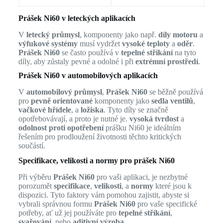
Prášek Ni60 v leteckých aplikacích
V
letecký průmysl
, komponenty jako např.
díly motoru
a
výfukové systémy
musí vydržet
vysoké teploty
a
oděr
.
Prášek Ni60
se často používá v
tepelné stříkání
na tyto
díly, aby zůstaly pevné a odolné i při
extrémní prostředí
.
Prášek Ni60 v automobilových aplikacích
V
automobilový průmysl
,
Prášek Ni60
se běžně používá
pro
pevně orientované
komponenty jako
sedla ventilů
,
vačkové hřídele
, a
ložiska
. Tyto díly se značně
opotřebovávají, a proto je nutné je.
vysoká tvrdost
a
odolnost proti opotřebení
prášku Ni60 je ideálním
řešením pro prodloužení životnosti těchto kritických
součástí.
Specifikace, velikosti a normy pro prášek Ni60
Při výběru
Prášek Ni60
pro vaši aplikaci, je nezbytné
porozumět
specifikace
,
velikosti
, a
normy
které jsou k
dispozici. Tyto faktory vám pomohou zajistit, abyste si
vybrali správnou formu
Prášek Ni60
pro vaše specifické
potřeby, ať už jej používáte pro
tepelné stříkání
,
svařování
, nebo
aditivní výroba
.