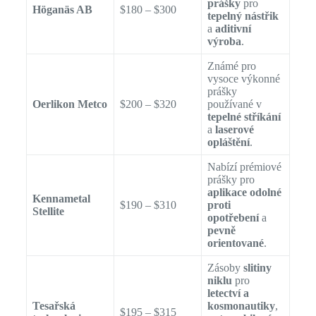
prášky
pro
Höganäs AB
$180 – $300
tepelný nástřik
a
aditivní
výroba
.
Známé pro
vysoce výkonné
prášky
Oerlikon Metco
$200 – $320
používané v
tepelné stříkání
a
laserové
opláštění
.
Nabízí prémiové
prášky pro
aplikace odolné
Kennametal
$190 – $310
proti
Stellite
opotřebení
a
pevně
orientované
.
Zásoby
slitiny
niklu
pro
letectví a
Tesařská
kosmonautiky
,
$195 – $315