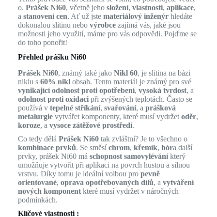
o.
Prášek Ni60
, včetně jeho
složení
,
vlastnosti
,
aplikace
,
a
stanovení cen
. Ať už jste
materiálový inženýr
hledáte
dokonalou slitinu nebo
výrobce
zajímá vás, jaké jsou
možnosti jeho využití, máme pro vás odpovědi. Pojďme se
do toho ponořit!
Přehled prášku Ni60
Prášek Ni60
, známý také jako
Nikl 60
, je slitina na bázi
niklu s
60% nikl
obsah. Tento materiál je známý pro své
vynikající odolnost proti opotřebení
,
vysoká tvrdost
, a
odolnost proti oxidaci
při zvýšených teplotách. Často se
používá v
tepelné stříkání
,
svařování
, a
prášková
metalurgie
vytvářet komponenty, které musí vydržet
oděr
,
koroze
, a
vysoce zátěžové prostředí
.
Co tedy dělá
Prášek Ni60
tak zvláštní? Je to všechno o
kombinace prvků
. Se směsí
chrom
,
křemík
,
bór
a další
prvky, prášek Ni60 má
schopnost samovylévání
který
umožňuje vytvořit při aplikaci na povrch hustou a silnou
vrstvu. Díky tomu je ideální volbou pro
pevně
orientované
,
oprava opotřebovaných dílů
, a
vytváření
nových komponent
které musí vydržet v náročných
podmínkách.
Klíčové vlastnosti :