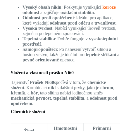
Vysoký obsah niklu
: Poskytuje vynikající
koroze
odolnost
a zajišťuje
oxidační stabilita
.
Odolnost proti opotřebení
: Ideální pro aplikace,
které vyžadují
odolnost proti oděru
a
trvanlivost
.
Vysoká tvrdost
: Nabízí vynikající úroveň tvrdosti,
zejména po tepelném zpracování.
Tepelná stabilita
: Dobře funguje v
vysokoteplotní
prostředí
.
Samopropouštěcí
: Po nanesení vytvoří silnou a
hustou vrstvu, takže je ideální pro
tepelné stříkání
a
pevně orientované
operace.
Složení a vlastnosti prášku Ni60
Tajemství
Prášek Ni60
spočívá v tom, že
chemické
složení
. Kombinací
nikl
s dalšími prvky, jako je
chrom
,
křemík
, a
bór
, tato slitina nabízí jedinečnou směs
mechanická pevnost
,
tepelná stabilita
, a
odolnost proti
opotřebení
.
Chemické složení
Hmotnostní
Primární
Živel