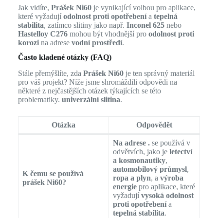
Jak vidíte,
Prášek Ni60
je vynikající volbou pro aplikace,
které vyžadují
odolnost proti opotřebení
a
tepelná
stabilita
, zatímco slitiny jako např.
Inconel 625
nebo
Hastelloy C276
mohou být vhodnější pro
odolnost proti
korozi
na adrese
vodní prostředí
.
Často kladené otázky (FAQ)
Stále přemýšlíte, zda
Prášek Ni60
je ten správný materiál
pro váš projekt? Níže jsme shromáždili odpovědi na
některé z nejčastějších otázek týkajících se této
problematiky.
univerzální slitina
.
Otázka
Odpovědět
Na adrese .
se používá v
odvětvích, jako je
letectví
a kosmonautiky
,
automobilový průmysl
,
K čemu se používá
ropa a plyn
, a
výroba
prášek Ni60?
energie
pro aplikace, které
vyžadují
vysoká odolnost
proti opotřebení
a
tepelná stabilita
.