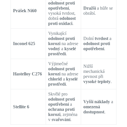
odolnost proti
opotřebení
,
Dražší
a hůře se
Prášek Ni60
vysoká tvrdost,
obrábí.
dobrá
odolnost
proti oxidaci
.
Vynikající
odolnost proti
Dolní
tvrdost
a
Inconel 625
korozi
na adrese
odolnost proti
vodný
a
kyselé
opotřebení
.
prostředí
.
Výjimečné
Nižší
odolnost proti
mechanická
Hastelloy C276
korozi
na adrese
pevnost při
chlorid
a
kyselé
vysoké teploty
.
prostředí
.
Skvělé pro
odolnost proti
Vyšší náklady
a
opotřebení
a
Stellite 6
omezená
ochrana proti
dostupnost
.
korozi
, zejména
v
svařování
.