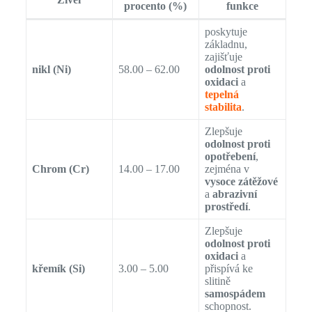
procento (%)
funkce
poskytuje
základnu,
zajišťuje
nikl (Ni)
58.00 – 62.00
odolnost proti
oxidaci
a
tepelná
stabilita
.
Zlepšuje
odolnost proti
opotřebení
,
Chrom (Cr)
14.00 – 17.00
zejména v
vysoce zátěžové
a
abrazivní
prostředí
.
Zlepšuje
odolnost proti
oxidaci
a
křemík (Si)
3.00 – 5.00
přispívá ke
slitině
samospádem
schopnost.