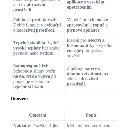
aplikace s vysokým
a to i v
abrazivní
opotřebením
.
prostředí
.
Odolnost proti korozi
:
Vhodné pro
chemické
Dobře funguje v
oxidační
zpracování
a
ropné a
a
korozivní prostředí
.
plynové aplikace
.
Ideální pro
letectví a
Tepelná stabilita
: Vydrží
kosmonautiky
a
výroba
vysoké teploty
bez ztráty
energie
průmyslová
pevnosti nebo tvrdosti.
odvětví.
Samopropouštěcí
:
Zajišťuje
nátěry s
Schopnost slitiny tvořit
dlouhou životností
na
hustá, tvrdá vrstva
při
adrese
abrazivní
použití je ideální pro
prostředí
.
tepelné stříkání
.
Omezení
Omezení
Popis
Náklady
: Dražší než jiné
Mohl by být omezujícím