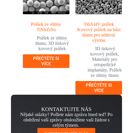
Prášek ze slitiny
Ti6Al4V prášek
TiNbZrSn
Kovový prášek na bázi
titanu pro aditivní
Prášek ze slitiny
výrobu
titanu
,
3D tiskový
kovový prášek
3D tiskový
kovový prášek
,
PŘEČTĚTE SI
Materiály pro
VÍCE
ortopedické
implantáty
,
Prášek
ze slitiny titanu
PŘEČTĚTE SI
VÍCE
KONTAKTUJTE NÁS
Nějaké otázky? Pošlete nám zprávu hned teď! Po
obdržení vaší zprávy obsloužíme vaši žádost s
celým týmem.