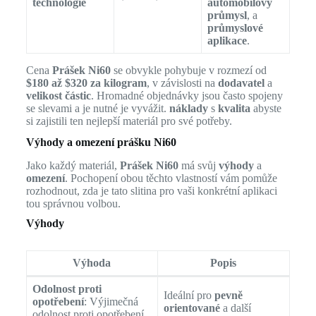
technologie
automobilový
průmysl
, a
průmyslové
aplikace
.
Cena
Prášek Ni60
se obvykle pohybuje v rozmezí od
$180 až $320 za kilogram
, v závislosti na
dodavatel
a
velikost částic
. Hromadné objednávky jsou často spojeny
se slevami a je nutné je vyvážit.
náklady
s
kvalita
abyste
si zajistili ten nejlepší materiál pro své potřeby.
Výhody a omezení prášku Ni60
Jako každý materiál,
Prášek Ni60
má svůj
výhody
a
omezení
. Pochopení obou těchto vlastností vám pomůže
rozhodnout, zda je tato slitina pro vaši konkrétní aplikaci
tou správnou volbou.
Výhody
Výhoda
Popis
Odolnost proti
Ideální pro
pevně
opotřebení
: Výjimečná
orientované
a další
odolnost proti opotřebení,