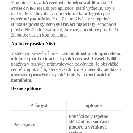
Kombinace
vysoká tvrdost
a
tepelná stabilita
vytváří
Prášek Ni60
ideální pro aplikace, které vyžadují, aby si
materiály zachovaly svou
mechanická integrita
pod
extrémní podmínky
. Ať už ji používáte pro
tepelně
stříkané povlaky
nebo
svařovací materiály
, schopnost
prášku Ni60 odolávat
nosit
,
koroze
, a
oxidace
prodlouží
životnost vašich komponentů.
Aplikace prášku Ni60
Vzhledem ke své výjimečnosti
odolnost proti opotřebení
,
odolnost proti oxidaci
, a
vysoká tvrdost
,
Prášek Ni60
se
používá v různých průmyslových odvětvích. Je obzvláště
cenný v aplikacích, které vyžadují, aby materiály odolávaly
abrazivní prostředí
,
vysoké teploty
, a
mechanické
namáhání
.
Běžné aplikace
Průmysl
aplikace
Používá se v
tepelné
stříkání
pro
součásti
Aerospace
motoru
a
výfukové
systémy
.