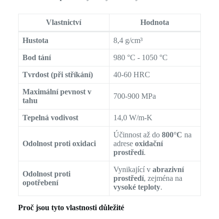
Vlastnictví
Hodnota
Hustota
8,4 g/cm³
Bod tání
980 °C - 1050 °C
Tvrdost (při stříkání)
40-60 HRC
Maximální pevnost v
700-900 MPa
tahu
Tepelná vodivost
14,0 W/m-K
Účinnost až do
800°C
na
Odolnost proti oxidaci
adrese
oxidační
prostředí
.
Vynikající v
abrazivní
Odolnost proti
prostředí
, zejména na
opotřebení
vysoké teploty
.
Proč jsou tyto vlastnosti důležité