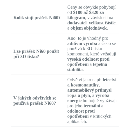
Ceny se obvykle pohybují
od
$180 až $320 za
Kolik stojí prášek Ni60?
kilogram
, v závislosti na
dodavatel
,
velikost částic
,
a
objem objednávek
.
Ano,
to
je vhodný pro
aditivní výroba
a často se
používá k 3D tisku
Lze prášek Ni60 použít
komponent, které vyžadují
při 3D tisku?
vysoká odolnost proti
opotřebení
a
tepelná
stabilita
.
Odvětví jako např.
letectví
a kosmonautiky
,
automobilový průmysl
,
ropa a plyn
, a
výroba
V jakých odvětvích se
energie
ho hojně využívají
používá prášek Ni60?
pro jeho
termální
a
odolnost proti
opotřebení
v kritických
aplikacích.