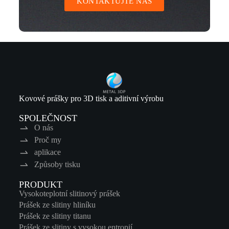
KONTAKTUJTE NÁS
Kovové prášky pro 3D tisk a aditivní výrobu
SPOLEČNOST
O nás
Proč my
aplikace
Způsoby tisku
PRODUKT
Vysokoteplotní slitinový prášek
Prášek ze slitiny hliníku
Prášek ze slitiny titanu
Prášek ze slitiny s vysokou entropií