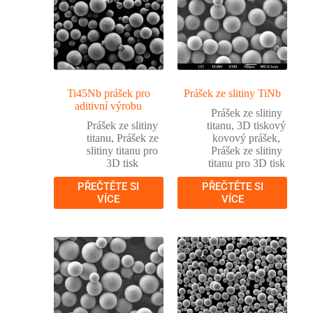
Ti45Nb prášek pro
Prášek ze slitiny TiNb
aditivní výrobu
Prášek ze slitiny
Prášek ze slitiny
titanu
,
3D tiskový
titanu
,
Prášek ze
kovový prášek
,
slitiny titanu pro
Prášek ze slitiny
3D tisk
titanu pro 3D tisk
PŘEČTĚTE SI
PŘEČTĚTE SI
VÍCE
VÍCE