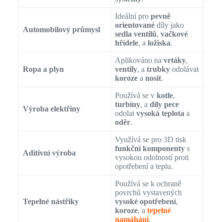
Ideální pro
pevně
orientované
díly jako
Automobilový průmysl
sedla ventilů
,
vačkové
hřídele
, a
ložiska
.
Aplikováno na
vrtáky
,
Ropa a plyn
ventily
, a
trubky
odolávat
koroze
a
nosit
.
Používá se v
kotle
,
turbíny
, a
díly pece
Výroba elektřiny
odolat
vysoká teplota
a
oděr
.
Využívá se pro 3D tisk
funkční komponenty
s
Aditivní výroba
vysokou odolností proti
opotřebení a teplu.
Používá se k ochraně
povrchů vystavených
Tepelné nástřiky
vysoké opotřebení
,
koroze
, a
tepelné
namáhání
.