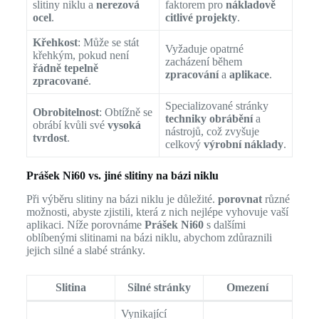
slitiny niklu a
nerezová
faktorem pro
nákladově
ocel
.
citlivé projekty
.
Křehkost
: Může se stát
Vyžaduje opatrné
křehkým, pokud není
zacházení během
řádně tepelně
zpracování
a
aplikace
.
zpracované
.
Specializované stránky
Obrobitelnost
: Obtížně se
techniky obrábění
a
obrábí kvůli své
vysoká
nástrojů, což zvyšuje
tvrdost
.
celkový
výrobní náklady
.
Prášek Ni60 vs. jiné slitiny na bázi niklu
Při výběru slitiny na bázi niklu je důležité.
porovnat
různé
možnosti, abyste zjistili, která z nich nejlépe vyhovuje vaší
aplikaci. Níže porovnáme
Prášek Ni60
s dalšími
oblíbenými slitinami na bázi niklu, abychom zdůraznili
jejich silné a slabé stránky.
Slitina
Silné stránky
Omezení
Vynikající