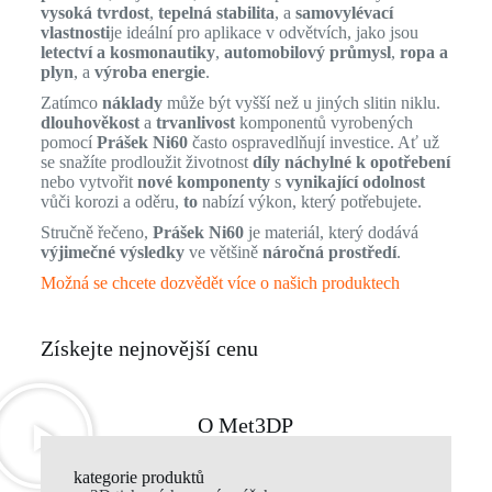
vysoká tvrdost
,
tepelná stabilita
, a
samovylévací
vlastnosti
je ideální pro aplikace v odvětvích, jako jsou
letectví a kosmonautiky
,
automobilový průmysl
,
ropa a
plyn
, a
výroba energie
.
Zatímco
náklady
může být vyšší než u jiných slitin niklu.
dlouhověkost
a
trvanlivost
komponentů vyrobených
pomocí
Prášek Ni60
často ospravedlňují investice. Ať už
se snažíte prodloužit životnost
díly náchylné k opotřebení
nebo vytvořit
nové komponenty
s
vynikající odolnost
vůči korozi a oděru,
to
nabízí výkon, který potřebujete.
Stručně řečeno,
Prášek Ni60
je materiál, který dodává
výjimečné výsledky
ve většině
náročná prostředí
.
Možná se chcete dozvědět více o našich produktech
Získejte nejnovější cenu
O Met3DP
kategorie produktů