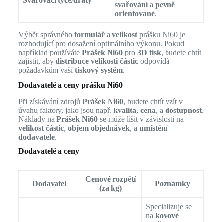
Svařovací tyče/dráty
svařování
a
pevně
orientované
.
Výběr správného
formulář
a
velikost
prášku Ni60 je
rozhodující pro dosažení optimálního výkonu. Pokud
například používáte
Prášek Ni60
pro
3D tisk
, budete chtít
zajistit, aby
distribuce velikosti částic
odpovídá
požadavkům vaší
tiskový systém
.
Dodavatelé a ceny prášku Ni60
Při získávání zdrojů
Prášek Ni60
, budete chtít vzít v
úvahu faktory, jako jsou např.
kvalita
,
cena
, a
dostupnost
.
Náklady na
Prášek Ni60
se může lišit v závislosti na
velikost částic
,
objem objednávek
, a
umístění
dodavatele
.
Dodavatelé a ceny
Cenové rozpětí
Dodavatel
Poznámky
(za kg)
Specializuje se
na
kovové