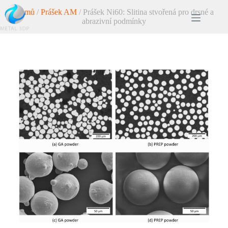
Domů
/
Prášek AM
/ Prášek Ni60: Slitina stvořená pro drsné a
abrazivní podmínky