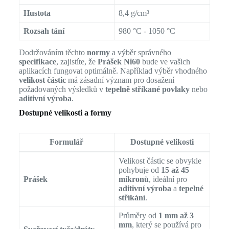
Hustota
8,4 g/cm³
Rozsah tání
980 °C - 1050 °C
Dodržováním těchto
normy
a výběr správného
specifikace
, zajistíte, že
Prášek Ni60
bude ve vašich
aplikacích fungovat optimálně. Například výběr vhodného
velikost částic
má zásadní význam pro dosažení
požadovaných výsledků v
tepelně stříkané povlaky
nebo
aditivní výroba
.
Dostupné velikosti a formy
Formulář
Dostupné velikosti
Velikost částic se obvykle
pohybuje od
15 až 45
Prášek
mikronů
, ideální pro
aditivní výroba
a
tepelné
stříkání
.
Průměry od
1 mm až 3
mm
, který se používá pro