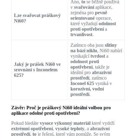
Ano,
to
se běžně používá
v
svařování
aplikace,
zejména pro
pevně
Lze svařovat práškový
orientované
operace,
Ni60?
které vyžadují
odolnost
proti opotřebení
a
trvanlivost
.
Zatímco oba jsou
slitiny
na bázi niklu
, Ni60 nabízí
vynikající
tvrdost
a
odolnost proti
Jaký je prášek Ni60 ve
opotřebení
, takže je
srovnání s Inconelem
ideální pro
abrazivní
625?
prostředí
, zatímco
Inconel 625
vyniká v
korozivní, vodní
prostředí
.
Závěr: Proč je práškový Ni60 ideální volbou pro
aplikace odolné proti opotřebení?
Pokud hledáte
vysoce výkonný materiál
které vydrží
extrémní opotřebení
,
vysoké teploty
, a
abrazivní
prostředí
,
to
je řešení, které vám pomůže. Se svým